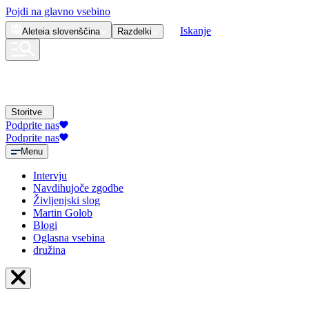
Pojdi na glavno vsebino
Iskanje
Aleteia
slovenščina
Razdelki
Storitve
Podprite nas
Podprite nas
Menu
Intervju
Navdihujoče zgodbe
Življenjski slog
Martin Golob
Blogi
Oglasna vsebina
družina