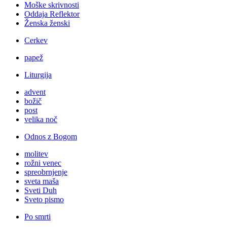
Moške skrivnosti
Oddaja Reflektor
Ženska ženski
Cerkev
papež
Liturgija
advent
božič
post
velika noč
Odnos z Bogom
molitev
rožni venec
spreobrnjenje
sveta maša
Sveti Duh
Sveto pismo
Po smrti