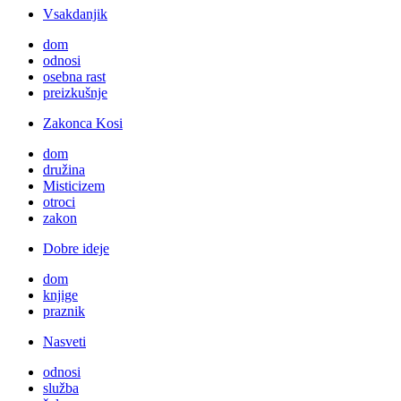
Vsakdanjik
dom
odnosi
osebna rast
preizkušnje
Zakonca Kosi
dom
družina
Misticizem
otroci
zakon
Dobre ideje
dom
knjige
praznik
Nasveti
odnosi
služba