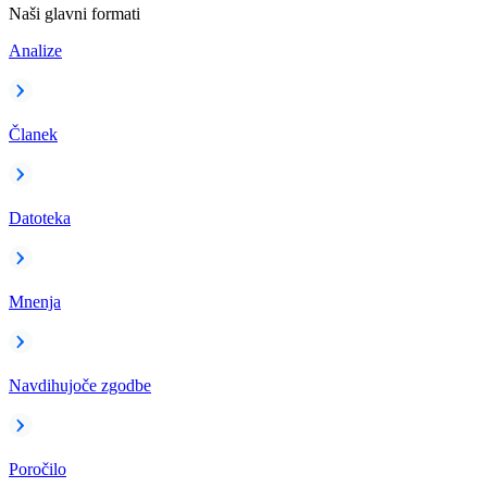
Naši glavni formati
Analize
Članek
Datoteka
Mnenja
Navdihujoče zgodbe
Poročilo