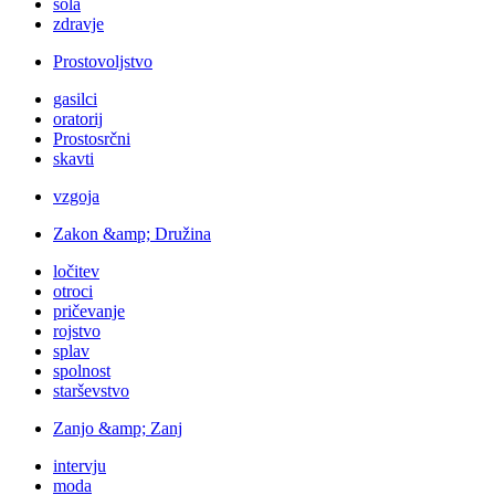
šola
zdravje
Prostovoljstvo
gasilci
oratorij
Prostosrčni
skavti
vzgoja
Zakon &amp; Družina
ločitev
otroci
pričevanje
rojstvo
splav
spolnost
starševstvo
Zanjo &amp; Zanj
intervju
moda