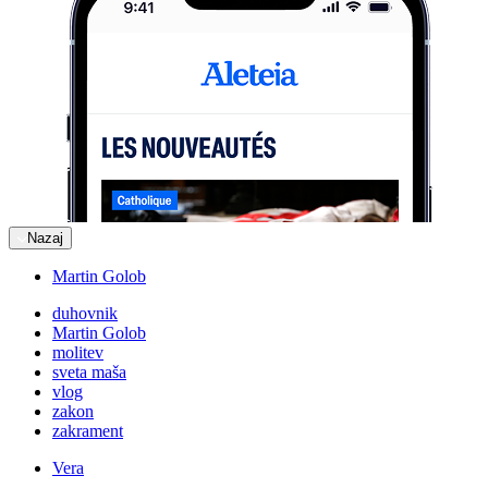
Nazaj
Martin Golob
duhovnik
Martin Golob
molitev
sveta maša
vlog
zakon
zakrament
Vera