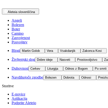
Aleteia
slovenščina
Angeli
Bolezen
Boter
Camino
Zasvojenost
Posvojitev
Blogi
Martin Golob
Vera
Vsakdanjik
Zakonca Kosi
Življenjski slog
Dobre ideje
Nasveti
Prostovoljstvo
Za
Duhovnost
Cerkev
Liturgija
Odnos z Bogom
Po smrti
Navdihujoče zgodbe
Bolezen
Dobrota
Odnosi
Preizk
Storitve
E-novice
Aplikacija
Podprite Aleteio