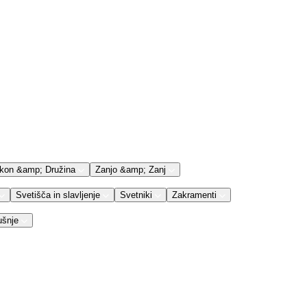
kon &amp; Družina
Zanjo &amp; Zanj
Svetišča in slavljenje
Svetniki
Zakramenti
ušnje