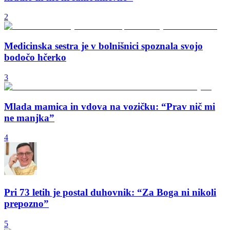
2
Medicinska sestra je v bolnišnici spoznala svojo
bodočo hčerko
3
Mlada mamica in vdova na vozičku: “Prav nič mi
ne manjka”
4
Pri 73 letih je postal duhovnik: “Za Boga ni nikoli
prepozno”
5