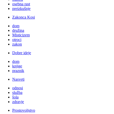
osebna rast
preizkušnje
Zakonca Kosi
dom
družina
Misticizem
otroci
zakon
Dobre ideje
dom
knjige
praznik
Nasveti
odnosi
služba
šola
zdravje
Prostovoljstvo