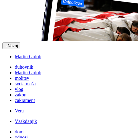
Nazaj
Martin Golob
duhovnik
Martin Golob
molitev
sveta maša
vlog
zakon
zakrament
Vera
Vsakdanjik
dom
odnosi