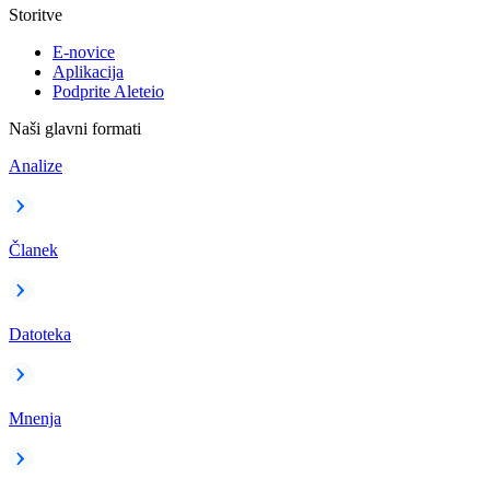
Storitve
E-novice
Aplikacija
Podprite Aleteio
Naši glavni formati
Analize
Članek
Datoteka
Mnenja