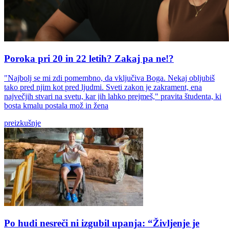
Poroka pri 20 in 22 letih? Zakaj pa ne!?
"Najbolj se mi zdi pomembno, da vključiva Boga. Nekaj obljubiš
tako pred njim kot pred ljudmi. Sveti zakon je zakrament, ena
največjih stvari na svetu, kar jih lahko prejmeš," pravita študenta, ki
bosta kmalu postala mož in žena
preizkušnje
Po hudi nesreči ni izgubil upanja: “Življenje je