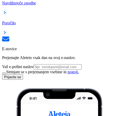
Navdihujoče zgodbe
Poročilo
E-novice
Prejemajte Aleteio vsak dan na svoj e-naslov.
Vaš e-poštni naslov
Strinjam se s prejemanjem vsebine in
pogoji.
Prijavite se