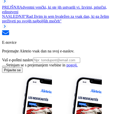
PREJŠNJI
Adventni venčki, ki ste jih ustvarili vi. Izvirni, prisrčni,
edinstveni
NASLEDNJI
"Rad živim in sem hvaležen za vsak dan, ki ga želim
preživeti po svojih najboljših močeh"
E-novice
Prejemajte Aleteio vsak dan na svoj e-naslov.
Vaš e-poštni naslov
Strinjam se s prejemanjem vsebine in
pogoji.
Prijavite se