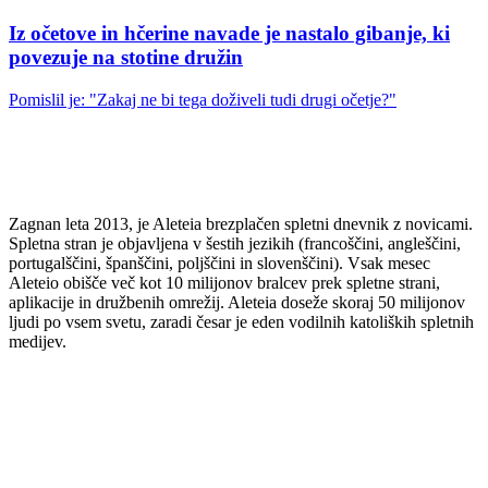
Iz očetove in hčerine navade je nastalo gibanje, ki
povezuje na stotine družin
Pomislil je: "Zakaj ne bi tega doživeli tudi drugi očetje?"
Zagnan leta 2013, je Aleteia brezplačen spletni dnevnik z novicami.
Spletna stran je objavljena v šestih jezikih (francoščini, angleščini,
portugalščini, španščini, poljščini in slovenščini). Vsak mesec
Aleteio obišče več kot 10 milijonov bralcev prek spletne strani,
aplikacije in družbenih omrežij. Aleteia doseže skoraj 50 milijonov
ljudi po vsem svetu, zaradi česar je eden vodilnih katoliških spletnih
medijev.