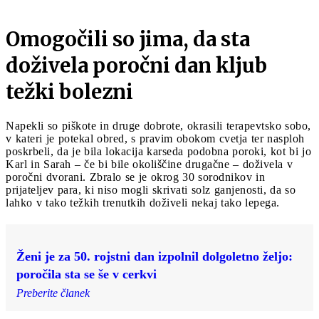
Omogočili so jima, da sta
doživela poročni dan kljub
težki bolezni
Napekli so piškote in druge dobrote, okrasili terapevtsko sobo,
v kateri je potekal obred, s pravim obokom cvetja ter nasploh
poskrbeli, da je bila lokacija karseda podobna poroki, kot bi jo
Karl in Sarah – če bi bile okoliščine drugačne – doživela v
poročni dvorani. Zbralo se je okrog 30 sorodnikov in
prijateljev para, ki niso mogli skrivati solz ganjenosti, da so
lahko v tako težkih trenutkih doživeli nekaj tako lepega.
Ženi je za 50. rojstni dan izpolnil dolgoletno željo:
poročila sta se še v cerkvi
Preberite članek