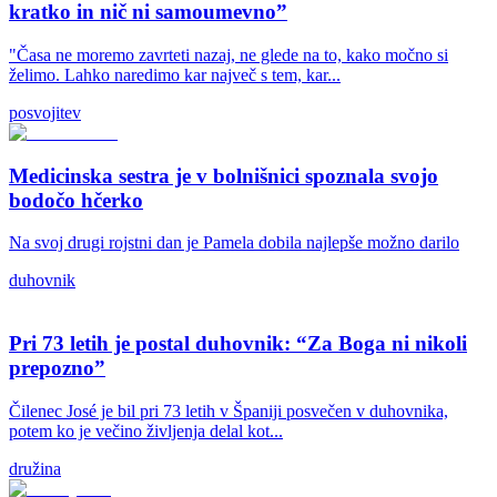
kratko in nič ni samoumevno”
"Časa ne moremo zavrteti nazaj, ne glede na to, kako močno si
želimo. Lahko naredimo kar največ s tem, kar...
posvojitev
Medicinska sestra je v bolnišnici spoznala svojo
bodočo hčerko
Na svoj drugi rojstni dan je Pamela dobila najlepše možno darilo
duhovnik
Pri 73 letih je postal duhovnik: “Za Boga ni nikoli
prepozno”
Čilenec José je bil pri 73 letih v Španiji posvečen v duhovnika,
potem ko je večino življenja delal kot...
družina