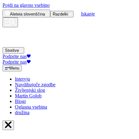
Pojdi na glavno vsebino
Iskanje
Aleteia
slovenščina
Razdelki
Storitve
Podprite nas
Podprite nas
Menu
Intervju
Navdihujoče zgodbe
Življenjski slog
Martin Golob
Blogi
Oglasna vsebina
družina