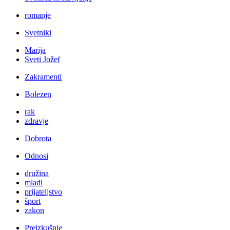
romanje
Svetniki
Marija
Sveti Jožef
Zakramenti
Bolezen
rak
zdravje
Dobrota
Odnosi
družina
mladi
prijateljstvo
šport
zakon
Preizkušnje