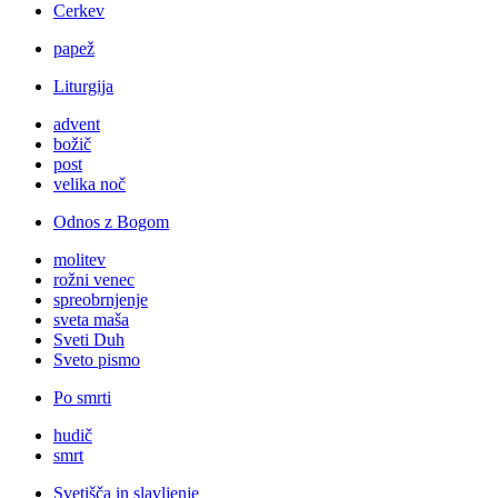
Cerkev
papež
Liturgija
advent
božič
post
velika noč
Odnos z Bogom
molitev
rožni venec
spreobrnjenje
sveta maša
Sveti Duh
Sveto pismo
Po smrti
hudič
smrt
Svetišča in slavljenje