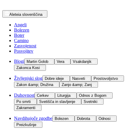
Aleteia
slovenščina
Angeli
Bolezen
Boter
Camino
Zasvojenost
Posvojitev
Blogi
Martin Golob
Vera
Vsakdanjik
Zakonca Kosi
Življenjski slog
Dobre ideje
Nasveti
Prostovoljstvo
Zakon &amp; Družina
Zanjo &amp; Zanj
Duhovnost
Cerkev
Liturgija
Odnos z Bogom
Po smrti
Svetišča in slavljenje
Svetniki
Zakramenti
Navdihujoče zgodbe
Bolezen
Dobrota
Odnosi
Preizkušnje