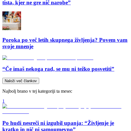
tista, kjer ne gre nič narobe”
Poroka po več letih skupnega življenja? Povem vam
svoje mnenje
“Če imaš nekoga rad, se mu ni težko posvetiti”
Naloži več člankov
Najbolj brano v tej kategoriji ta mesec
1
Po hudi nesreči ni izgubil upanja: “Življenje je
kratko in nič ni samoumevno”