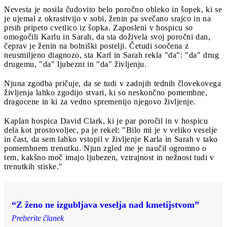
Nevesta je nosila čudovito belo poročno obleko in šopek, ki se
je ujemal z okrasitvijo v sobi, ženin pa svečano srajco in na
prsih pripeto cvetlico iz šopka. Zaposleni v hospicu so
omogočili Karlu in Sarah, da sta doživela svoj poročni dan,
čeprav je ženin na bolniški postelji. Četudi soočena z
neusmiljeno diagnozo, sta Karl in Sarah rekla "da": "da" drug
drugemu, "da" ljubezni in "da" življenju.
Njuna zgodba pričuje, da se tudi v zadnjih tednih človekovega
življenja lahko zgodijo stvari, ki so neskončno pomembne,
dragocene in ki za vedno spremenijo njegovo življenje.
Kaplan hospica David Clark, ki je par poročil in v hospicu
dela kot prostovoljec, pa je rekel: "Bilo mi je v veliko veselje
in čast, da sem lahko vstopil v življenje Karla in Sarah v tako
pomembnem trenutku. Njun zgled me je naučil ogromno o
tem, kakšno moč imajo ljubezen, vztrajnost in nežnost tudi v
trenutkih stiske."
“Z ženo ne izgubljava veselja nad kmetijstvom”
Preberite članek