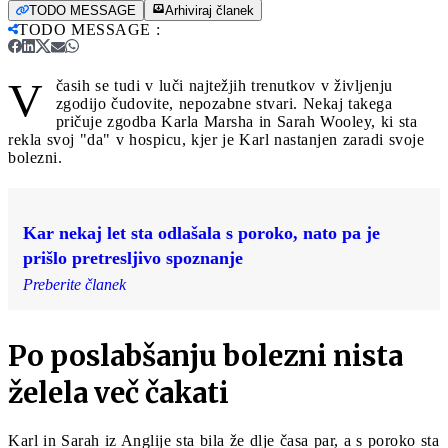
TODO MESSAGE
Arhiviraj članek
TODO MESSAGE
:
V
časih se tudi v luči najtežjih trenutkov v življenju
zgodijo čudovite, nepozabne stvari. Nekaj takega
pričuje zgodba Karla Marsha in Sarah Wooley, ki sta
rekla svoj "da" v hospicu, kjer je Karl nastanjen zaradi svoje
bolezni.
Kar nekaj let sta odlašala s poroko, nato pa je
prišlo pretresljivo spoznanje
Preberite članek
Po poslabšanju bolezni nista
želela več čakati
Karl in Sarah iz Anglije sta bila že dlje časa par, a s poroko sta