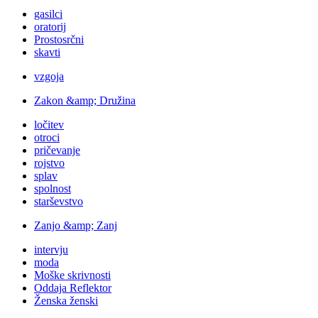
gasilci
oratorij
Prostosrčni
skavti
vzgoja
Zakon &amp; Družina
ločitev
otroci
pričevanje
rojstvo
splav
spolnost
starševstvo
Zanjo &amp; Zanj
intervju
moda
Moške skrivnosti
Oddaja Reflektor
Ženska ženski