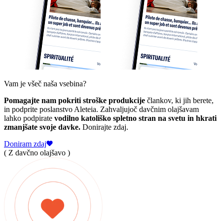
Vam je všeč naša vsebina?
Pomagajte nam pokriti stroške produkcije
člankov, ki jih berete,
in podprite poslanstvo Aleteia. Zahvaljujoč davčnim olajšavam
lahko podpirate
vodilno katoliško spletno stran na svetu in hkrati
zmanjšate svoje davke.
Donirajte zdaj.
Doniram zdaj
( Z davčno olajšavo )