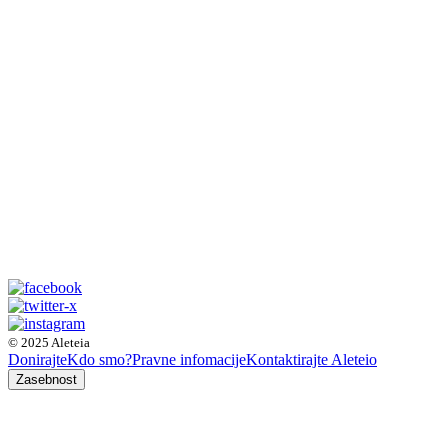
© 2025 Aleteia
Donirajte
Kdo smo?
Pravne infomacije
Kontaktirajte Aleteio
Zasebnost