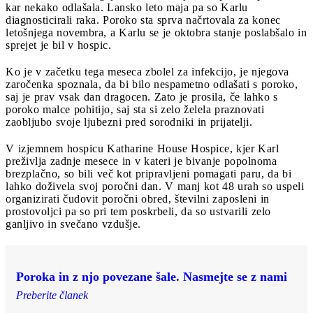
kar nekako odlašala. Lansko leto maja pa so Karlu
diagnosticirali raka. Poroko sta sprva načrtovala za konec
letošnjega novembra, a Karlu se je oktobra stanje poslabšalo in
sprejet je bil v hospic.
Ko je v začetku tega meseca zbolel za infekcijo, je njegova
zaročenka spoznala, da bi bilo nespametno odlašati s poroko,
saj je prav vsak dan dragocen. Zato je prosila, če lahko s
poroko malce pohitijo, saj sta si zelo želela praznovati
zaobljubo svoje ljubezni pred sorodniki in prijatelji.
V izjemnem hospicu Katharine House Hospice, kjer Karl
preživlja zadnje mesece in v kateri je bivanje popolnoma
brezplačno, so bili več kot pripravljeni pomagati paru, da bi
lahko doživela svoj poročni dan. V manj kot 48 urah so uspeli
organizirati čudovit poročni obred, številni zaposleni in
prostovoljci pa so pri tem poskrbeli, da so ustvarili zelo
ganljivo in svečano vzdušje.
Poroka in z njo povezane šale. Nasmejte se z nami
Preberite članek