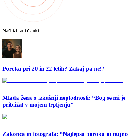
Naši izbrani članki
Poroka pri 20 in 22 letih? Zakaj pa ne!?
Mlada žena o izkušnji neplodnosti: “Bog se mi je
približal v mojem trpljenju”
Zakonca in fotografa: “Najlepša poroka ni nujno