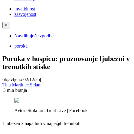
invalidnost
zasvojenost
✕
Navdihujoče zgodbe
poroka
Poroka v hospicu: praznovanje ljubezni v
trenutkih stiske
objavljeno 02/12/25
|
Tina Martinec Selan
|
3
min branja
Avtor:
Stoke-on-Trent Live | Facebook
Ljubezen zmaga tudi v najtežjih trenutkih