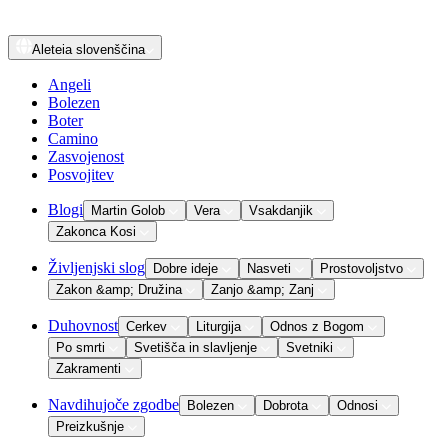
Aleteia
slovenščina
Angeli
Bolezen
Boter
Camino
Zasvojenost
Posvojitev
Blogi
Martin Golob
Vera
Vsakdanjik
Zakonca Kosi
Življenjski slog
Dobre ideje
Nasveti
Prostovoljstvo
Zakon &amp; Družina
Zanjo &amp; Zanj
Duhovnost
Cerkev
Liturgija
Odnos z Bogom
Po smrti
Svetišča in slavljenje
Svetniki
Zakramenti
Navdihujoče zgodbe
Bolezen
Dobrota
Odnosi
Preizkušnje