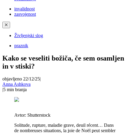
invalidnost
zasvojenost
✕
Življenjski slog
praznik
Kako se veseliti božiča, če sem osamljen
in v stiski?
objavljeno 22/12/25
|
Anna Ashkova
|
5
min branja
Avtor:
Shutterstock
Solitude, rupture, maladie grave, deuil récent… Dans
de nombreuses situations, la joie de Noël peut sembler