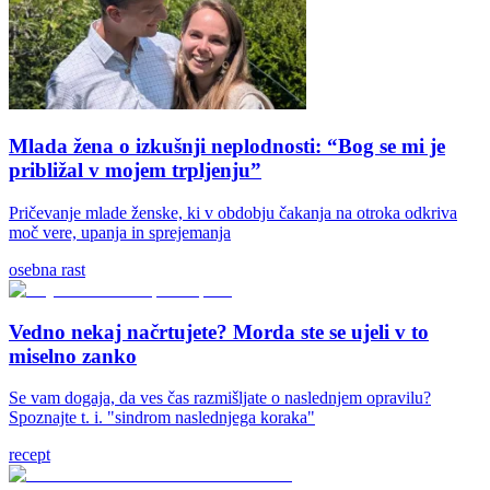
Mlada žena o izkušnji neplodnosti: “Bog se mi je
približal v mojem trpljenju”
Pričevanje mlade ženske, ki v obdobju čakanja na otroka odkriva
moč vere, upanja in sprejemanja
osebna rast
Vedno nekaj načrtujete? Morda ste se ujeli v to
miselno zanko
Se vam dogaja, da ves čas razmišljate o naslednjem opravilu?
Spoznajte t. i. "sindrom naslednjega koraka"
recept