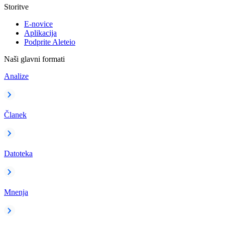
Storitve
E-novice
Aplikacija
Podprite Aleteio
Naši glavni formati
Analize
Članek
Datoteka
Mnenja