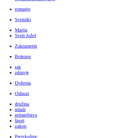
romanje
Svetniki
Marija
Sveti Jožef
Zakramenti
Bolezen
rak
zdravje
Dobrota
Odnosi
družina
mladi
prijateljstvo
šport
zakon
Preizkušnje