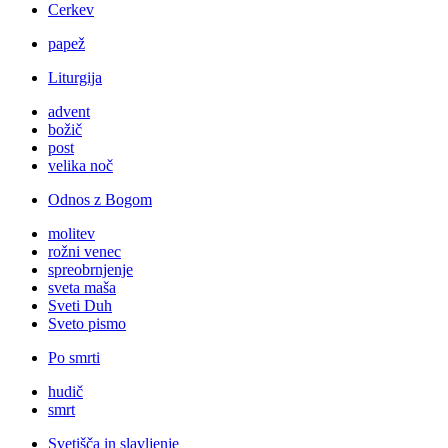
Cerkev
papež
Liturgija
advent
božič
post
velika noč
Odnos z Bogom
molitev
rožni venec
spreobrnjenje
sveta maša
Sveti Duh
Sveto pismo
Po smrti
hudič
smrt
Svetišča in slavljenje