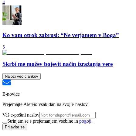
4
Ko vam otrok zabrusi: “Ne verjamem v Boga”
5
Skrbi me možev bojevit način izražanja vere
Naloži več člankov
E-novice
Prejemajte Aleteio vsak dan na svoj e-naslov.
Vaš e-poštni naslov
Strinjam se s prejemanjem vsebine in
pogoji.
Prijavite se