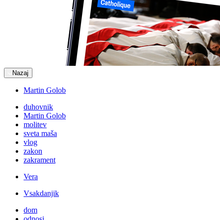
Nazaj
Martin Golob
duhovnik
Martin Golob
molitev
sveta maša
vlog
zakon
zakrament
Vera
Vsakdanjik
dom
odnosi