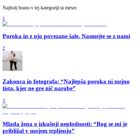
Najbolj brano v tej kategoriji ta mesec
1
Poroka in z njo povezane šale. Nasmejte se z nami
2
Zakonca in fotografa: “Najlepša poroka ni nujno
tista, kjer ne gre nič narobe”
3
Mlada žena o izkušnji neplodnosti: “Bog se mi je
približal v mojem trpljenju”