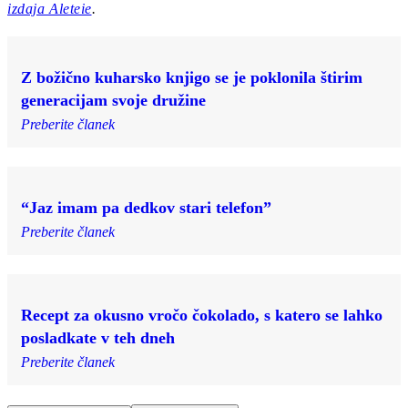
izdaja Aleteie
.
Z božično kuharsko knjigo se je poklonila štirim
generacijam svoje družine
Preberite članek
“Jaz imam pa dedkov stari telefon”
Preberite članek
Recept za okusno vročo čokolado, s katero se lahko
posladkate v teh dneh
Preberite članek