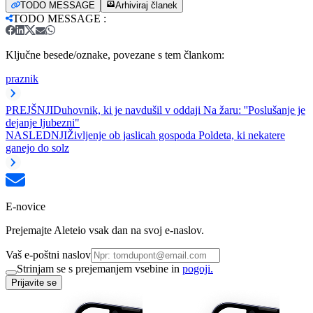
TODO MESSAGE
Arhiviraj članek
TODO MESSAGE
:
Ključne besede/oznake, povezane s tem člankom:
praznik
PREJŠNJI
Duhovnik, ki je navdušil v oddaji Na žaru: ''Poslušanje je
dejanje ljubezni"
NASLEDNJI
Življenje ob jaslicah gospoda Poldeta, ki nekatere
ganejo do solz
E-novice
Prejemajte Aleteio vsak dan na svoj e-naslov.
Vaš e-poštni naslov
Strinjam se s prejemanjem vsebine in
pogoji.
Prijavite se