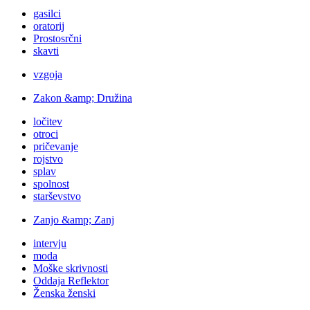
gasilci
oratorij
Prostosrčni
skavti
vzgoja
Zakon &amp; Družina
ločitev
otroci
pričevanje
rojstvo
splav
spolnost
starševstvo
Zanjo &amp; Zanj
intervju
moda
Moške skrivnosti
Oddaja Reflektor
Ženska ženski