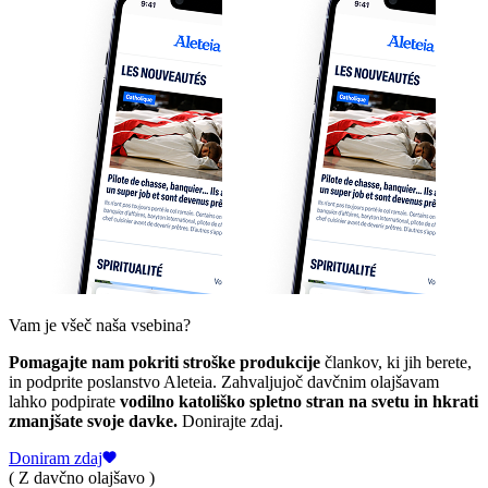
Vam je všeč naša vsebina?
Pomagajte nam pokriti stroške produkcije
člankov, ki jih berete,
in podprite poslanstvo Aleteia. Zahvaljujoč davčnim olajšavam
lahko podpirate
vodilno katoliško spletno stran na svetu in hkrati
zmanjšate svoje davke.
Donirajte zdaj.
Doniram zdaj
( Z davčno olajšavo )