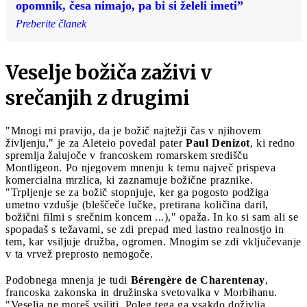
opomnik, česa nimajo, pa bi si želeli imeti”
Preberite članek
Veselje božiča
zaživi v
srečanjih z drugimi
"Mnogi mi pravijo, da je božič najtežji čas v njihovem
življenju," je za Aleteio povedal pater
Paul Denizot
, ki redno
spremlja žalujoče v francoskem romarskem središču
Montligeon. Po njegovem mnenju k temu največ prispeva
komercialna mrzlica, ki zaznamuje božične praznike.
"Trpljenje se za božič stopnjuje, ker ga pogosto podžiga
umetno vzdušje (bleščeče lučke, pretirana količina daril,
božični filmi s srečnim koncem ...)," opaža. In ko si sam ali se
spopadaš s težavami, se zdi prepad med lastno realnostjo in
tem, kar vsiljuje družba, ogromen. Mnogim se zdi vključevanje
v ta vrvež preprosto nemogoče.
Podobnega mnenja je tudi
Bérengère de Charentenay
,
francoska zakonska in družinska svetovalka v Morbihanu.
"Veselja ne moreš vsiliti. Poleg tega ga vsakdo doživlja