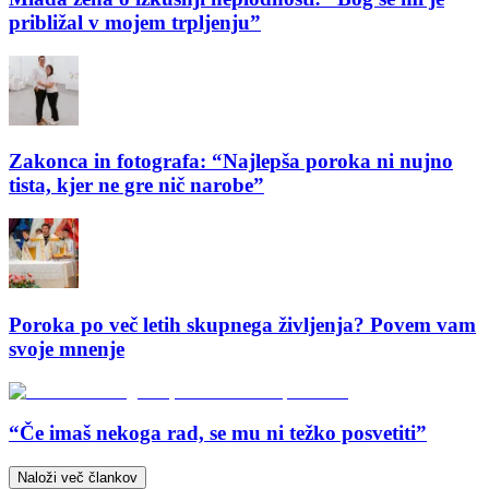
približal v mojem trpljenju”
Zakonca in fotografa: “Najlepša poroka ni nujno
tista, kjer ne gre nič narobe”
Poroka po več letih skupnega življenja? Povem vam
svoje mnenje
“Če imaš nekoga rad, se mu ni težko posvetiti”
Naloži več člankov