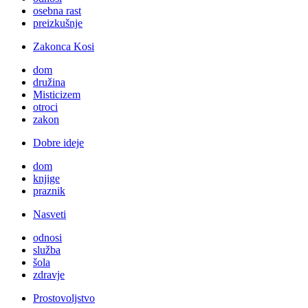
osebna rast
preizkušnje
Zakonca Kosi
dom
družina
Misticizem
otroci
zakon
Dobre ideje
dom
knjige
praznik
Nasveti
odnosi
služba
šola
zdravje
Prostovoljstvo