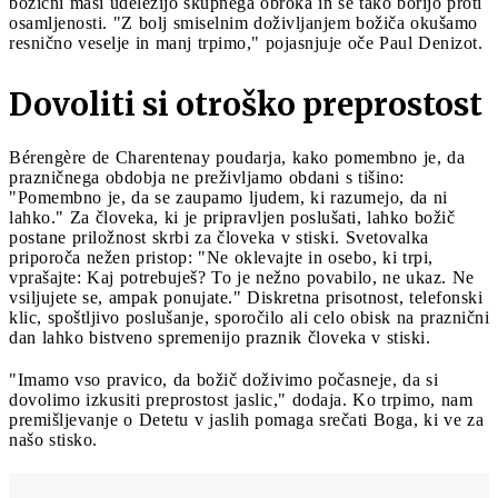
božični maši udeležijo skupnega obroka in se tako borijo proti
osamljenosti. "Z bolj smiselnim doživljanjem božiča okušamo
resnično veselje in manj trpimo," pojasnjuje oče Paul Denizot.
Dovoliti si otroško preprostost
Bérengère de Charentenay poudarja, kako pomembno je, da
prazničnega obdobja ne preživljamo obdani s tišino:
"Pomembno je, da se zaupamo ljudem, ki razumejo, da ni
lahko." Za človeka, ki je pripravljen poslušati, lahko božič
postane priložnost skrbi za človeka v stiski. Svetovalka
priporoča nežen pristop: "Ne oklevajte in osebo, ki trpi,
vprašajte: Kaj potrebuješ? To je nežno povabilo, ne ukaz. Ne
vsiljujete se, ampak ponujate." Diskretna prisotnost, telefonski
klic, spoštljivo poslušanje, sporočilo ali celo obisk na praznični
dan lahko bistveno spremenijo praznik človeka v stiski.
"Imamo vso pravico, da božič doživimo počasneje, da si
dovolimo izkusiti preprostost jaslic," dodaja. Ko trpimo, nam
premišljevanje o Detetu v jaslih pomaga srečati Boga, ki ve za
našo stisko.