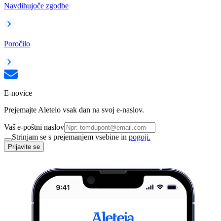
Navdihujoče zgodbe
Poročilo
E-novice
Prejemajte Aleteio vsak dan na svoj e-naslov.
Vaš e-poštni naslov
Strinjam se s prejemanjem vsebine in
pogoji.
Prijavite se