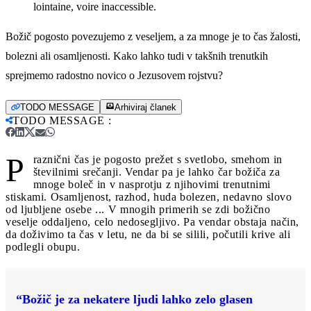
lointaine, voire inaccessible.
Božič pogosto povezujemo z veseljem, a za mnoge je to čas žalosti,
bolezni ali osamljenosti. Kako lahko tudi v takšnih trenutkih
sprejmemo radostno novico o Jezusovem rojstvu?
TODO MESSAGE
Arhiviraj članek
TODO MESSAGE
:
P
raznični čas je pogosto prežet s svetlobo, smehom in
številnimi srečanji. Vendar pa je lahko čar božiča za
mnoge boleč in v nasprotju z njihovimi trenutnimi
stiskami. Osamljenost, razhod, huda bolezen, nedavno slovo
od ljubljene osebe ... V mnogih primerih se zdi božično
veselje oddaljeno, celo nedosegljivo. Pa vendar obstaja način,
da doživimo ta čas v letu, ne da bi se silili, počutili krive ali
podlegli obupu.
“Božič je za nekatere ljudi lahko zelo glasen