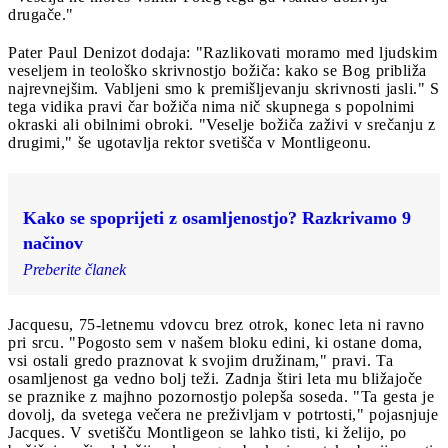
drugače."
Pater Paul Denizot dodaja: "Razlikovati moramo med ljudskim
veseljem in teološko skrivnostjo božiča: kako se Bog približa
najrevnejšim. Vabljeni smo k premišljevanju skrivnosti jasli." S
tega vidika pravi čar božiča nima nič skupnega s popolnimi
okraski ali obilnimi obroki. "Veselje božiča zaživi v srečanju z
drugimi," še ugotavlja rektor svetišča v Montligeonu.
Kako se spoprijeti z osamljenostjo? Razkrivamo 9
načinov
Preberite članek
Jacquesu, 75-letnemu vdovcu brez otrok, konec leta ni ravno
pri srcu. "Pogosto sem v našem bloku edini, ki ostane doma,
vsi ostali gredo praznovat k svojim družinam," pravi. Ta
osamljenost ga vedno bolj teži. Zadnja štiri leta mu bližajoče
se praznike z majhno pozornostjo polepša soseda. "Ta gesta je
dovolj, da svetega večera ne preživljam v potrtosti," pojasnjuje
Jacques. V svetišču Montligeon se lahko tisti, ki želijo, po