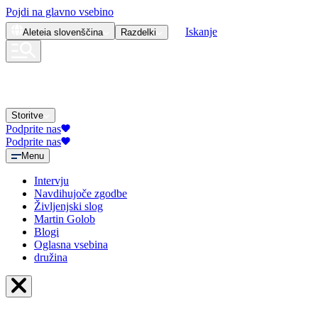
Pojdi na glavno vsebino
Iskanje
Aleteia
slovenščina
Razdelki
Storitve
Podprite nas
Podprite nas
Menu
Intervju
Navdihujoče zgodbe
Življenjski slog
Martin Golob
Blogi
Oglasna vsebina
družina