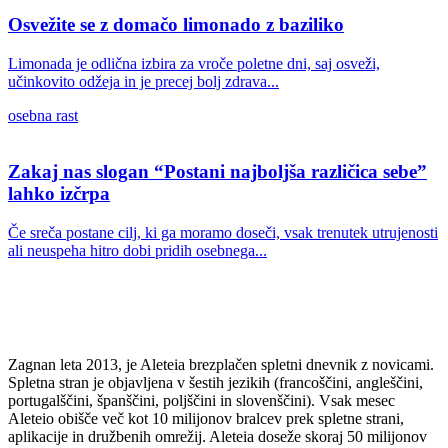
Osvežite se z domačo limonado z baziliko
Limonada je odlična izbira za vroče poletne dni, saj osveži,
učinkovito odžeja in je precej bolj zdrava...
osebna rast
Zakaj nas slogan “Postani najboljša različica sebe”
lahko izčrpa
Če sreča postane cilj, ki ga moramo doseči, vsak trenutek utrujenosti
ali neuspeha hitro dobi pridih osebnega...
Zagnan leta 2013, je Aleteia brezplačen spletni dnevnik z novicami.
Spletna stran je objavljena v šestih jezikih (francoščini, angleščini,
portugalščini, španščini, poljščini in slovenščini). Vsak mesec
Aleteio obišče več kot 10 milijonov bralcev prek spletne strani,
aplikacije in družbenih omrežij. Aleteia doseže skoraj 50 milijonov