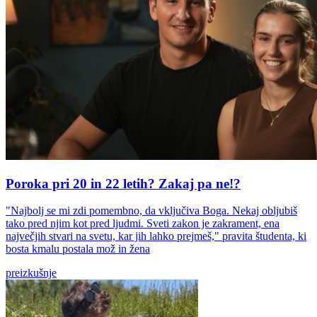
Poroka pri 20 in 22 letih? Zakaj pa ne!?
"Najbolj se mi zdi pomembno, da vključiva Boga. Nekaj obljubiš
tako pred njim kot pred ljudmi. Sveti zakon je zakrament, ena
največjih stvari na svetu, kar jih lahko prejmeš," pravita študenta, ki
bosta kmalu postala mož in žena
preizkušnje