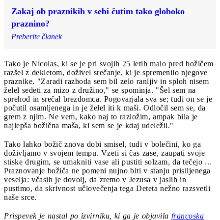
Zakaj ob praznikih v sebi čutim tako globoko
praznino?
Preberite članek
Tako je Nicolas, ki se je pri svojih 25 letih malo pred božičem
razšel z dekletom, doživel srečanje, ki je spremenilo njegove
praznike. "Zaradi razhoda sem bil zelo ranljiv in sploh nisem
želel sedeti za mizo z družino," se spominja. "Šel sem na
sprehod in srečal brezdomca. Pogovarjala sva se; tudi on se je
počutil osamljenega in je želel iti k maši. Odločil sem se, da
grem z njim. Ne vem, kako naj to razložim, ampak bila je
najlepša božična maša, ki sem se je kdaj udeležil."
Tako lahko božič znova dobi smisel, tudi v bolečini, ko ga
doživljamo v svojem tempu. Vzeti si čas zase, zaupati svoje
stiske drugim, se umakniti vase ali pustiti solzam, da tečejo ...
Praznovanje božiča ne pomeni nujno biti v stanju prisiljenega
veselja: včasih je dovolj, da zremo v Jezusa v jaslih in
pustimo, da skrivnost učlovečenja tega Deteta nežno razsvetli
naše srce.
Prispevek je nastal po izvirniku, ki ga je objavila
francoska