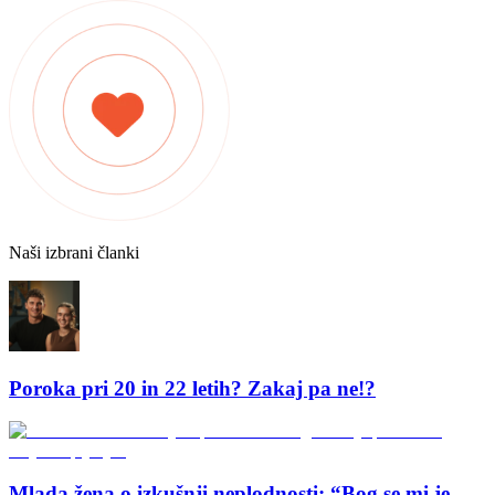
Naši izbrani članki
Poroka pri 20 in 22 letih? Zakaj pa ne!?
Mlada žena o izkušnji neplodnosti: “Bog se mi je