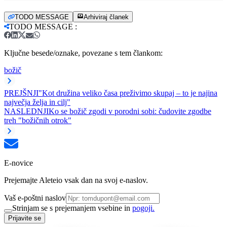
TODO MESSAGE
Arhiviraj članek
TODO MESSAGE
:
Ključne besede/oznake, povezane s tem člankom:
božič
PREJŠNJI
"Kot družina veliko časa preživimo skupaj – to je najina
največja želja in cilj"
NASLEDNJI
Ko se božič zgodi v porodni sobi: čudovite zgodbe
treh "božičnih otrok"
E-novice
Prejemajte Aleteio vsak dan na svoj e-naslov.
Vaš e-poštni naslov
Strinjam se s prejemanjem vsebine in
pogoji.
Prijavite se