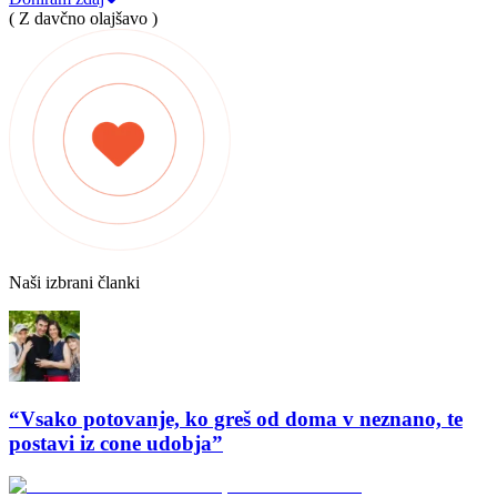
( Z davčno olajšavo )
Naši izbrani članki
“Vsako potovanje, ko greš od doma v neznano, te
postavi iz cone udobja”