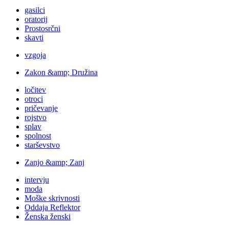
gasilci
oratorij
Prostosrčni
skavti
vzgoja
Zakon &amp; Družina
ločitev
otroci
pričevanje
rojstvo
splav
spolnost
starševstvo
Zanjo &amp; Zanj
intervju
moda
Moške skrivnosti
Oddaja Reflektor
Ženska ženski