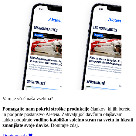
Vam je všeč naša vsebina?
Pomagajte nam pokriti stroške produkcije
člankov, ki jih berete,
in podprite poslanstvo Aleteia. Zahvaljujoč davčnim olajšavam
lahko podpirate
vodilno katoliško spletno stran na svetu in hkrati
zmanjšate svoje davke.
Donirajte zdaj.
Doniram zdaj