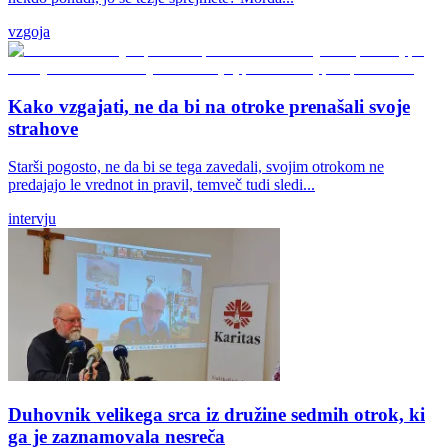
vzgoja
Kako vzgajati, ne da bi na otroke prenašali svoje
strahove
Starši pogosto, ne da bi se tega zavedali, svojim otrokom ne
predajajo le vrednot in pravil, temveč tudi sledi...
intervju
Duhovnik velikega srca iz družine sedmih otrok, ki
ga je zaznamovala nesreča