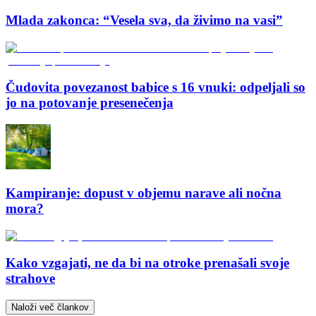
Mlada zakonca: “Vesela sva, da živimo na vasi”
Čudovita povezanost babice s 16 vnuki: odpeljali so
jo na potovanje presenečenja
Kampiranje: dopust v objemu narave ali nočna
mora?
Kako vzgajati, ne da bi na otroke prenašali svoje
strahove
Naloži več člankov