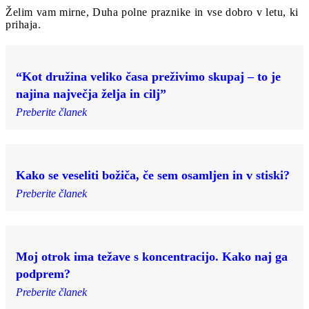
Želim vam mirne, Duha polne praznike in vse dobro v letu, ki
prihaja.
“Kot družina veliko časa preživimo skupaj – to je
najina največja želja in cilj”
Preberite članek
Kako se veseliti božiča, če sem osamljen in v stiski?
Preberite članek
Moj otrok ima težave s koncentracijo. Kako naj ga
podprem?
Preberite članek