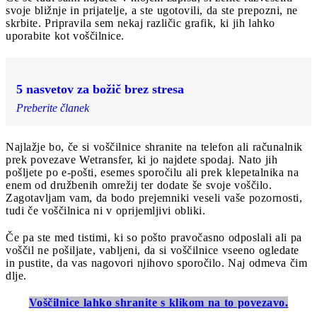
svoje bližnje in prijatelje, a ste ugotovili, da ste prepozni, ne
skrbite. Pripravila sem nekaj različic grafik, ki jih lahko
uporabite kot voščilnice.
5 nasvetov za božič brez stresa
Preberite članek
Najlažje bo, če si voščilnice shranite na telefon ali računalnik
prek povezave Wetransfer, ki jo najdete spodaj. Nato jih
pošljete po e-pošti, esemes sporočilu ali prek klepetalnika na
enem od družbenih omrežij ter dodate še svoje voščilo.
Zagotavljam vam, da bodo prejemniki veseli vaše pozornosti,
tudi če voščilnica ni v oprijemljivi obliki.
Če pa ste med tistimi, ki so pošto pravočasno odposlali ali pa
voščil ne pošiljate, vabljeni, da si voščilnice vseeno ogledate
in pustite, da vas nagovori njihovo sporočilo. Naj odmeva čim
dlje.
Voščilnice lahko shranite s klikom na to povezavo.