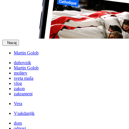
Nazaj
Martin Golob
duhovnik
Martin Golob
molitev
sveta maša
vlog
zakon
zakrament
Vera
Vsakdanjik
dom
odnosi