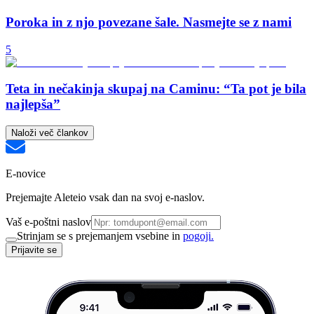
Poroka in z njo povezane šale. Nasmejte se z nami
5
Teta in nečakinja skupaj na Caminu: “Ta pot je bila
najlepša”
Naloži več člankov
E-novice
Prejemajte Aleteio vsak dan na svoj e-naslov.
Vaš e-poštni naslov
Strinjam se s prejemanjem vsebine in
pogoji.
Prijavite se