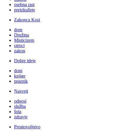
osebna rast
preizkušnje
Zakonca Kosi
dom
Družina
Misticizem
otroci
zakon
Dobre ideje
dom
knjige
praznik
Nasveti
odnosi
služba
šola
zdravje
Prostovoljstvo