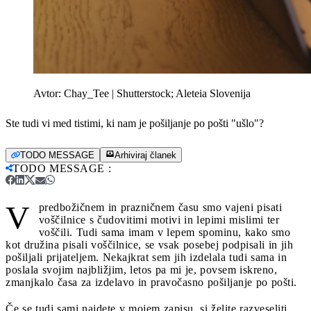
Avtor:
Chay_Tee | Shutterstock; Aleteia Slovenija
Ste tudi vi med tistimi, ki nam je pošiljanje po pošti "ušlo"?
TODO MESSAGE
Arhiviraj članek
TODO MESSAGE
:
V
predbožičnem in prazničnem času smo vajeni pisati
voščilnice s čudovitimi motivi in lepimi mislimi ter
voščili. Tudi sama imam v lepem spominu, kako smo
kot družina pisali voščilnice, se vsak posebej podpisali in jih
pošiljali prijateljem. Nekajkrat sem jih izdelala tudi sama in
poslala svojim najbližjim, letos pa mi je, povsem iskreno,
zmanjkalo časa za izdelavo in pravočasno pošiljanje po pošti.
Če se tudi sami najdete v mojem zapisu, si želite razveseliti