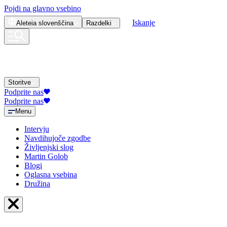
Pojdi na glavno vsebino
Iskanje
Aleteia
slovenščina
Razdelki
Storitve
Podprite nas
Podprite nas
Menu
Intervju
Navdihujoče zgodbe
Življenjski slog
Martin Golob
Blogi
Oglasna vsebina
Družina