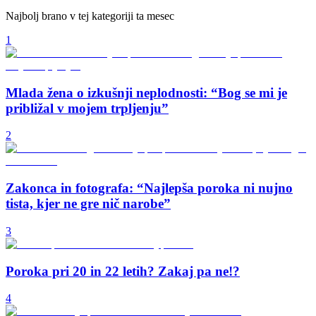
Najbolj brano v tej kategoriji ta mesec
1
Mlada žena o izkušnji neplodnosti: “Bog se mi je
približal v mojem trpljenju”
2
Zakonca in fotografa: “Najlepša poroka ni nujno
tista, kjer ne gre nič narobe”
3
Poroka pri 20 in 22 letih? Zakaj pa ne!?
4