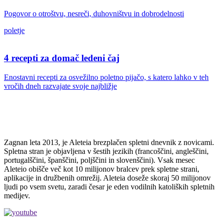
Pogovor o otroštvu, nesreči, duhovništvu in dobrodelnosti
poletje
4 recepti za domač ledeni čaj
Enostavni recepti za osvežilno poletno pijačo, s katero lahko v teh
vročih dneh razvajate svoje najbližje
Zagnan leta 2013, je Aleteia brezplačen spletni dnevnik z novicami.
Spletna stran je objavljena v šestih jezikih (francoščini, angleščini,
portugalščini, španščini, poljščini in slovenščini). Vsak mesec
Aleteio obišče več kot 10 milijonov bralcev prek spletne strani,
aplikacije in družbenih omrežij. Aleteia doseže skoraj 50 milijonov
ljudi po vsem svetu, zaradi česar je eden vodilnih katoliških spletnih
medijev.