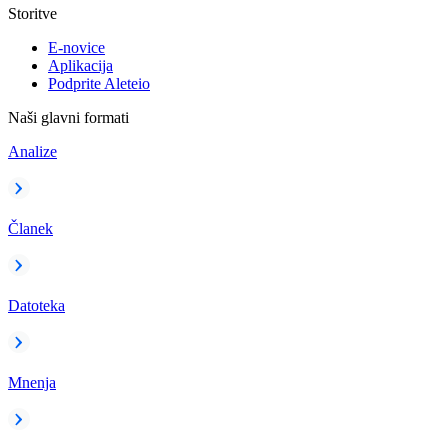
Storitve
E-novice
Aplikacija
Podprite Aleteio
Naši glavni formati
Analize
Članek
Datoteka
Mnenja