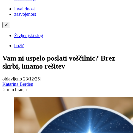
invalidnost
zasvojenost
✕
Življenjski slog
božič
Vam ni uspelo poslati voščilnic? Brez
skrbi, imamo rešitev
objavljeno 23/12/25
|
Katarina Berden
|
2
min branja