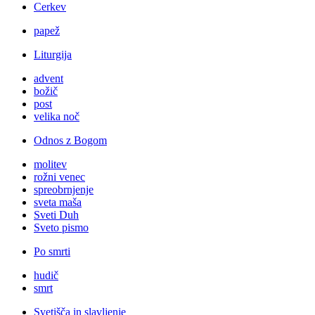
Cerkev
papež
Liturgija
advent
božič
post
velika noč
Odnos z Bogom
molitev
rožni venec
spreobrnjenje
sveta maša
Sveti Duh
Sveto pismo
Po smrti
hudič
smrt
Svetišča in slavljenje