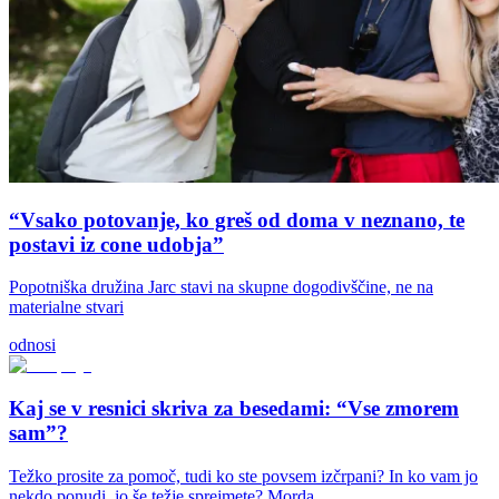
“Vsako potovanje, ko greš od doma v neznano, te
postavi iz cone udobja”
Popotniška družina Jarc stavi na skupne dogodivščine, ne na
materialne stvari
odnosi
Kaj se v resnici skriva za besedami: “Vse zmorem
sam”?
Težko prosite za pomoč, tudi ko ste povsem izčrpani? In ko vam jo
nekdo ponudi, jo še težje sprejmete? Morda...