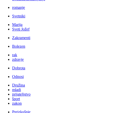
romanje
Svetniki
Marija
Sveti Jožef
Zakramenti
Bolezen
rak
zdravje
Dobrota
Odnosi
Družina
mladi
prijateljstvo
šport
zakon
Preizkušnje