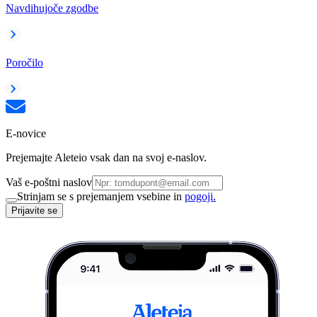
Navdihujoče zgodbe
Poročilo
E-novice
Prejemajte Aleteio vsak dan na svoj e-naslov.
Vaš e-poštni naslov
Strinjam se s prejemanjem vsebine in
pogoji.
Prijavite se