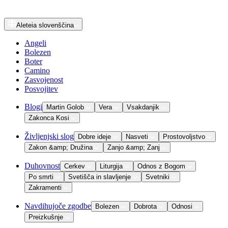
Aleteia
slovenščina
Angeli
Bolezen
Boter
Camino
Zasvojenost
Posvojitev
Blogi
Martin Golob
Vera
Vsakdanjik
Zakonca Kosi
Življenjski slog
Dobre ideje
Nasveti
Prostovoljstvo
Zakon &amp; Družina
Zanjo &amp; Zanj
Duhovnost
Cerkev
Liturgija
Odnos z Bogom
Po smrti
Svetišča in slavljenje
Svetniki
Zakramenti
Navdihujoče zgodbe
Bolezen
Dobrota
Odnosi
Preizkušnje