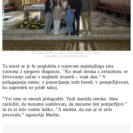
Družina Selan v cerkvi sv. Jerneja v Vojniku.
Fotografija je last družine Selan.
Ta misel se je še poglobila z rojstvom najmlajšega sina
oziroma z njegovo diagnozo. "Ko imaš otroka z avtizmom, se
žrtvovanje začne v majhnih stvareh – vsak dan." V
prilagajanju rutine, v ponavljanju istih besed, v potrpežljivosti,
ko napredek ne pride takoj.
"Vsi smo se morali prilagoditi. Tudi starejša otroka. Jima
razložiti, da moramo sodelovati, da moramo biti potrpežljivi."
In to ni bilo vedno lahko. "A mislim, da nas je to zelo
povezalo," ugotavlja Martin.