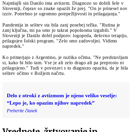
Najmlajši sin Danilo ima avtizem. Diagnozo so dobili šele v
Sloveniji, čeprav so znake opazili že prej. "On je prinesel nov
izziv. Potrebno je ogromno potrpežljivosti in prilagajanja."
Pandemija in selitev sta bila zanj posebej težka. "Rutina je
zanj ključna, mi pa smo jo takrat popolnoma izgubili." V
Sloveniji je Danilo dobil podporo: logopeda, delovno terapijo,
prilagojen šolski program. "Zelo smo zadovoljni. Vidimo
napredek."
Ko primerjajo z Argentino, je razlika očitna. "Ne predstavljam
si, kako bi bilo tam. Vse je ali zelo drago ali pa preprosto ni
prilagojeno." Tudi v povezavi s to diagnozo opazita, da je bila
selitev očitno v Božjem načrtu.
Delo z otroki z avtizmom je njeno veliko veselje:
“Lepo je, ko opazim njihov napredek”
Preberite članek
Vrednote, žrtvovanje in