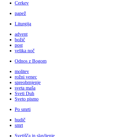
Cerkev
papež
Liturgija
advent
božič
post
velika noč
Odnos z Bogom
molitev
rožni venec
spreobrnjenje
sveta maša
Sveti Duh
Sveto pismo
Po smrti
hudič
smrt
Svetišča in slavljenje