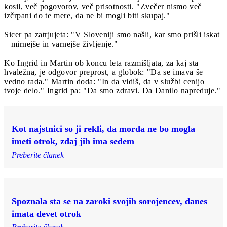
kosil, več pogovorov, več prisotnosti. "Zvečer nismo več
izčrpani do te mere, da ne bi mogli biti skupaj."
Sicer pa zatrjujeta: "V Sloveniji smo našli, kar smo prišli iskat
– mirnejše in varnejše življenje."
Ko Ingrid in Martin ob koncu leta razmišljata, za kaj sta
hvaležna, je odgovor preprost, a globok: "Da se imava še
vedno rada." Martin doda: "In da vidiš, da v službi cenijo
tvoje delo." Ingrid pa: "Da smo zdravi. Da Danilo napreduje."
Kot najstnici so ji rekli, da morda ne bo mogla
imeti otrok, zdaj jih ima sedem
Preberite članek
Spoznala sta se na zaroki svojih sorojencev, danes
imata devet otrok