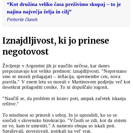
“Kot družina veliko časa preživimo skupaj – to je
najina največja želja in cilj”
Preberite članek
Iznajdljivost, ki jo prinese
negotovost
Življenje v Argentini jih je naučilo nečesa, kar danes
prepoznavajo kot veliko prednost: iznajdljivosti. "Neprestano
smo se morali prilagajati – inflacija, spremembe cen, nova
pravila." V enem letu so morali v Martinovem podjetju več kot
desetkrat prilagoditi cenike. To ni dopuščalo togosti.
"Naučiš se, da problem ni konec poti, ampak začetek iskanja
rešitve."
To miselnost so prinesli s seboj. In jo uporabili, ko so se
soočali s slovensko birokracijo. "Včasih se zdi, kot da sistem
ne ve, kam te umestiti." A namesto obupa so iskali poti.
Spraševali, povezovali, potrkali na več vrat.