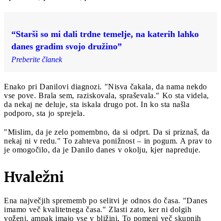
“Starši so mi dali trdne temelje, na katerih lahko
danes gradim svojo družino”
Preberite članek
Enako pri Danilovi diagnozi. "Nisva čakala, da nama nekdo
vse pove. Brala sem, raziskovala, spraševala." Ko sta videla,
da nekaj ne deluje, sta iskala drugo pot. In ko sta našla
podporo, sta jo sprejela.
"Mislim, da je zelo pomembno, da si odprt. Da si priznaš, da
nekaj ni v redu." To zahteva ponižnost – in pogum. A prav to
je omogočilo, da je Danilo danes v okolju, kjer napreduje.
Hvaležni
Ena največjih sprememb po selitvi je odnos do časa. "Danes
imamo več kvalitetnega časa." Zlasti zato, ker ni dolgih
voženj, ampak imajo vse v bližini. To pomeni več skupnih