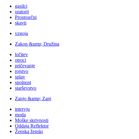
gasilci
oratorij
Prostosrčni
skavti
vzgoja
Zakon &amp; Družina
ločitev
otroci
pričevanje
rojstvo
splav
spolnost
starševstvo
Zanjo &amp; Zanj
intervju
moda
Moške skrivnosti
Oddaja Reflektor
Ženska ženski