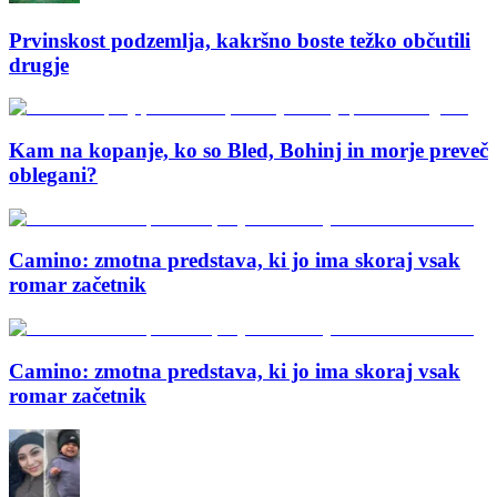
Prvinskost podzemlja, kakršno boste težko občutili
drugje
Kam na kopanje, ko so Bled, Bohinj in morje preveč
oblegani?
Camino: zmotna predstava, ki jo ima skoraj vsak
romar začetnik
Camino: zmotna predstava, ki jo ima skoraj vsak
romar začetnik