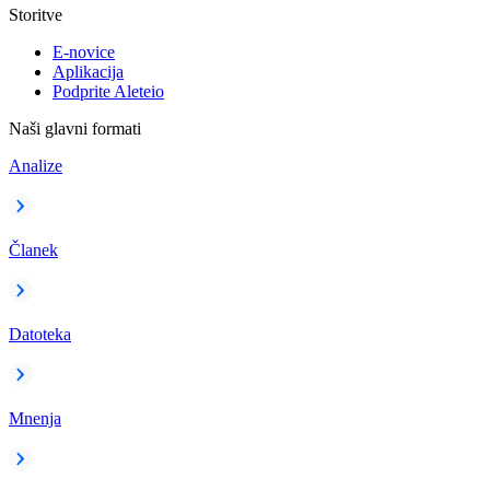
Storitve
E-novice
Aplikacija
Podprite Aleteio
Naši glavni formati
Analize
Članek
Datoteka
Mnenja