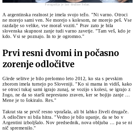
Fotografija je last družine Selan.
A argentinska realnost je imela svojo težo. "Ni varno. Otroci
ne morejo sami ven. Ne morejo s kolesom, ne morejo peš. Vse
razdalje so velike, vse moraš voziti." Prav zato je bila
slovenska skupnost zanje tudi varno zavetje. "Tam veš, kdo je
kdo. Vsi se poznajo. In to je ogromno."
Prvi resni dvomi in počasno
zorenje odločitve
Glede selitve je bilo prelomno leto 2012, ko sta s pevskim
zborom imela turnejo po Sloveniji. "Ko si mama in vidiš, kako
se otroci tukaj sami igrajo zunaj, se vozijo s kolesi, se igrajo z
žogo, ne da so starši neprestano zraven, ker se bojijo zanje …
Mene je to šokiralo. Res."
Takrat sta se prvič resno vprašala, ali bi lahko živeli drugače.
A odločitev ni bila hitra. "Vedno je bilo upanje, da se bo v
Argentini izboljšalo. Nov predsednik, nova obljuba … pa se ni
nič spremenilo."