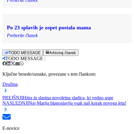
Preberite članek
Po 23 splavih je zopet postala mama
Preberite članek
TODO MESSAGE
Arhiviraj članek
TODO MESSAGE
:
Ključne besede/oznake, povezane s tem člankom:
Družina
PREJŠNJI
Hitra in slastna novoletna sladica, ki vedno uspe
NASLEDNJI
Naj Marija blagoslavlja vsak naš korak novega leta!
E-novice