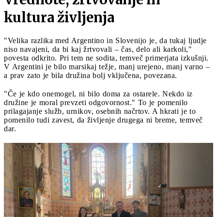
kultura življenja
"Velika razlika med Argentino in Slovenijo je, da tukaj ljudje
niso navajeni, da bi kaj žrtvovali – čas, delo ali karkoli,"
povesta odkrito. Pri tem ne sodita, temveč primerjata izkušnji.
V Argentini je bilo marsikaj težje, manj urejeno, manj varno –
a prav zato je bila družina bolj vključena, povezana.
"Če je kdo onemogel, ni bilo doma za ostarele. Nekdo iz
družine je moral prevzeti odgovornost." To je pomenilo
prilagajanje služb, urnikov, osebnih načrtov. A hkrati je to
pomenilo tudi zavest, da življenje drugega ni breme, temveč
dar.