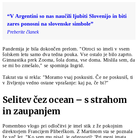
“V Argentini so nas naučili ljubiti Slovenijo in biti
zares ponosni na slovenske simbole”
Preberite članek
Pandemija je bila dokončen prelom. "Otroci so imeli v vsem
šolskem letu samo dva tedna pouka. Vse ostalo je bilo zaprto.
Gimnastika prek Zooma, šola doma, vse doma. Mislila sem, da
se mi bo zmešalo," se spominja Ingrid.
Takrat sta si rekla: "Moramo vsaj poskusiti. Če ne poskusiš, ti
v življenju vedno ostane vprašanje: kaj pa, če bi?"
Selitev čez ocean – s strahom
in zaupanjem
Pomembno vlogo pri odločitvi je imel stik z že pokojnim
direktorjem Francijem Pliberškom. Z Martinom sta se poznala
že več let. "Ko sem mu pisal, je odgovoril: 'Pri meni imata