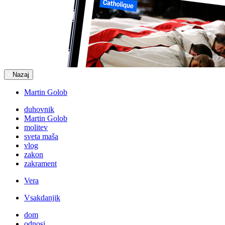
Nazaj
Martin Golob
duhovnik
Martin Golob
molitev
sveta maša
vlog
zakon
zakrament
Vera
Vsakdanjik
dom
odnosi