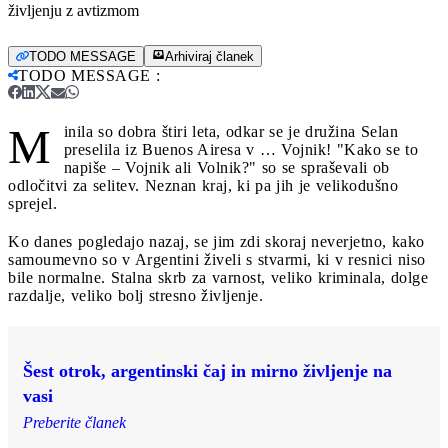
življenju z avtizmom
TODO MESSAGE
Arhiviraj članek
TODO MESSAGE
:
M
inila so dobra štiri leta, odkar se je družina Selan
preselila iz Buenos Airesa v … Vojnik! "Kako se to
napiše – Vojnik ali Volnik?" so se spraševali ob
odločitvi za selitev. Neznan kraj, ki pa jih je velikodušno
sprejel.
Ko danes pogledajo nazaj, se jim zdi skoraj neverjetno, kako
samoumevno so v Argentini živeli s stvarmi, ki v resnici niso
bile normalne. Stalna skrb za varnost, veliko kriminala, dolge
razdalje, veliko bolj stresno življenje.
Šest otrok, argentinski čaj in mirno življenje na
vasi
Preberite članek