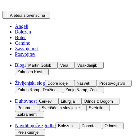
Aleteia
slovenščina
Angeli
Bolezen
Boter
Camino
Zasvojenost
Posvojitev
Blogi
Martin Golob
Vera
Vsakdanjik
Zakonca Kosi
Življenjski slog
Dobre ideje
Nasveti
Prostovoljstvo
Zakon &amp; Družina
Zanjo &amp; Zanj
Duhovnost
Cerkev
Liturgija
Odnos z Bogom
Po smrti
Svetišča in slavljenje
Svetniki
Zakramenti
Navdihujoče zgodbe
Bolezen
Dobrota
Odnosi
Preizkušnje