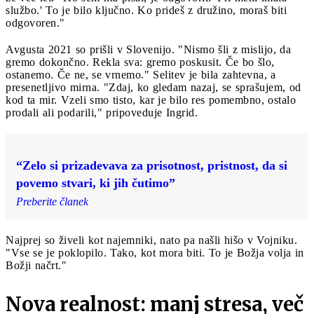
službo.' To je bilo ključno. Ko prideš z družino, moraš biti
odgovoren."
Avgusta 2021 so prišli v Slovenijo. "Nismo šli z mislijo, da
gremo dokončno. Rekla sva: gremo poskusit. Če bo šlo,
ostanemo. Če ne, se vrnemo." Selitev je bila zahtevna, a
presenetljivo mirna. "Zdaj, ko gledam nazaj, se sprašujem, od
kod ta mir. Vzeli smo tisto, kar je bilo res pomembno, ostalo
prodali ali podarili," pripoveduje Ingrid.
“Zelo si prizadevava za prisotnost, pristnost, da si
povemo stvari, ki jih čutimo”
Preberite članek
Najprej so živeli kot najemniki, nato pa našli hišo v Vojniku.
"Vse se je poklopilo. Tako, kot mora biti. To je Božja volja in
Božji načrt."
Nova realnost: manj stresa, več