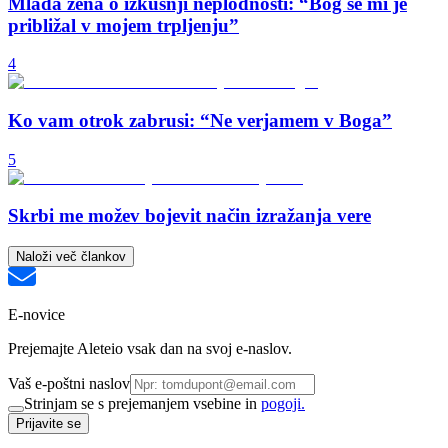
Mlada žena o izkušnji neplodnosti: “Bog se mi je
približal v mojem trpljenju”
4
Ko vam otrok zabrusi: “Ne verjamem v Boga”
5
Skrbi me možev bojevit način izražanja vere
Naloži več člankov
E-novice
Prejemajte Aleteio vsak dan na svoj e-naslov.
Vaš e-poštni naslov
Strinjam se s prejemanjem vsebine in
pogoji.
Prijavite se