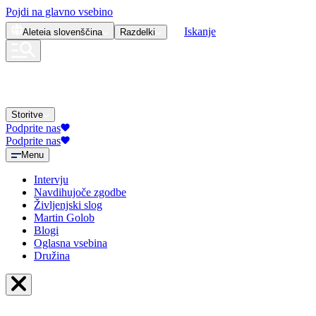
Pojdi na glavno vsebino
Iskanje
Aleteia
slovenščina
Razdelki
Storitve
Podprite nas
Podprite nas
Menu
Intervju
Navdihujoče zgodbe
Življenjski slog
Martin Golob
Blogi
Oglasna vsebina
Družina