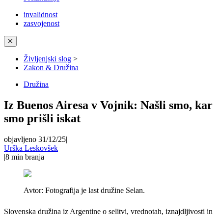
invalidnost
zasvojenost
✕
Življenjski slog
>
Zakon & Družina
Družina
Iz Buenos Airesa v Vojnik: Našli smo, kar
smo prišli iskat
objavljeno 31/12/25
|
Urška Leskovšek
|
8
min branja
Avtor:
Fotografija je last družine Selan.
Slovenska družina iz Argentine o selitvi, vrednotah, iznajdljivosti in