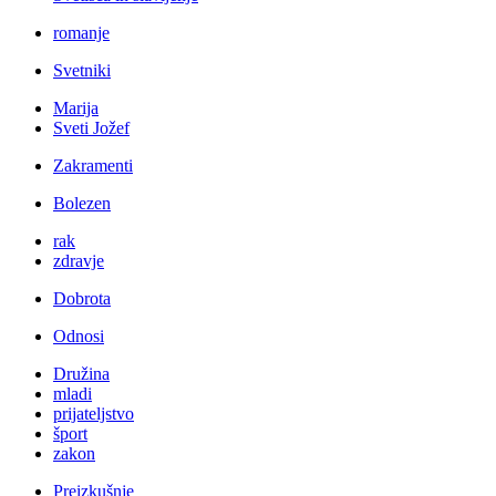
romanje
Svetniki
Marija
Sveti Jožef
Zakramenti
Bolezen
rak
zdravje
Dobrota
Odnosi
Družina
mladi
prijateljstvo
šport
zakon
Preizkušnje