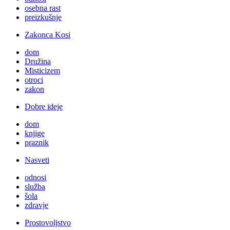
osebna rast
preizkušnje
Zakonca Kosi
dom
Družina
Misticizem
otroci
zakon
Dobre ideje
dom
knjige
praznik
Nasveti
odnosi
služba
šola
zdravje
Prostovoljstvo