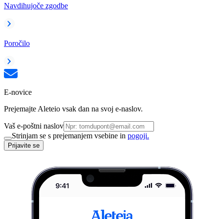
Navdihujoče zgodbe
Poročilo
E-novice
Prejemajte Aleteio vsak dan na svoj e-naslov.
Vaš e-poštni naslov
Strinjam se s prejemanjem vsebine in
pogoji.
Prijavite se