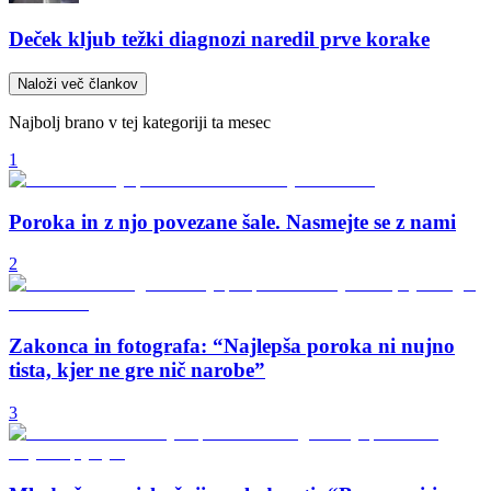
Deček kljub težki diagnozi naredil prve korake
Naloži več člankov
Najbolj brano v tej kategoriji ta mesec
1
Poroka in z njo povezane šale. Nasmejte se z nami
2
Zakonca in fotografa: “Najlepša poroka ni nujno
tista, kjer ne gre nič narobe”
3