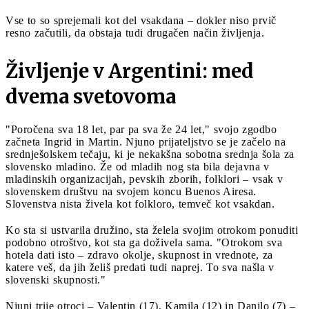
Vse to so sprejemali kot del vsakdana – dokler niso prvič
resno začutili, da obstaja tudi drugačen način življenja.
Življenje v Argentini: med
dvema svetovoma
"Poročena sva 18 let, par pa sva že 24 let," svojo zgodbo
začneta Ingrid in Martin. Njuno prijateljstvo se je začelo na
srednješolskem tečaju, ki je nekakšna sobotna srednja šola za
slovensko mladino. Že od mladih nog sta bila dejavna v
mladinskih organizacijah, pevskih zborih, folklori – vsak v
slovenskem društvu na svojem koncu Buenos Airesa.
Slovenstva nista živela kot folkloro, temveč kot vsakdan.
Ko sta si ustvarila družino, sta želela svojim otrokom ponuditi
podobno otroštvo, kot sta ga doživela sama. "Otrokom sva
hotela dati isto – zdravo okolje, skupnost in vrednote, za
katere veš, da jih želiš predati tudi naprej. To sva našla v
slovenski skupnosti."
Njuni trije otroci – Valentin (17), Kamila (12) in Danilo (7) –