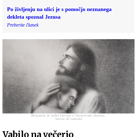
Po življenju na ulici je s pomočjo neznanega
dekleta spoznal Jezusa
Preberite članek
Benjamin je našel zavetje v Jezusovem objemu.
Amicie de Lamothe
Vabilo na večerjo