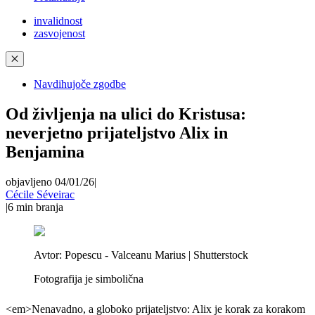
invalidnost
zasvojenost
✕
Navdihujoče zgodbe
Od življenja na ulici do Kristusa:
neverjetno prijateljstvo Alix in
Benjamina
objavljeno 04/01/26
|
Cécile Séveirac
|
6
min branja
Avtor:
Popescu - Valceanu Marius | Shutterstock
Fotografija je simbolična
<em>Nenavadno, a globoko prijateljstvo: Alix je korak za korakom