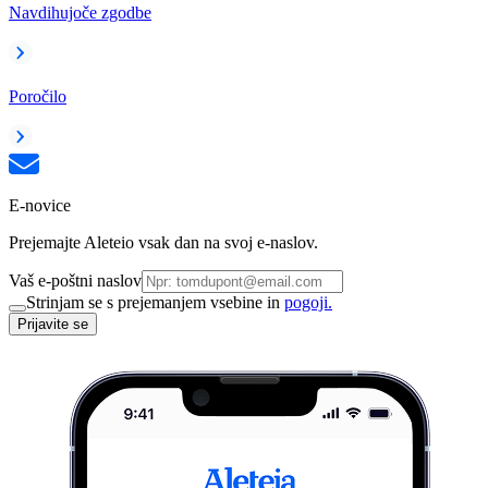
Navdihujoče zgodbe
Poročilo
E-novice
Prejemajte Aleteio vsak dan na svoj e-naslov.
Vaš e-poštni naslov
Strinjam se s prejemanjem vsebine in
pogoji.
Prijavite se