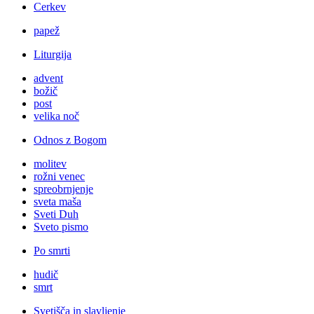
Cerkev
papež
Liturgija
advent
božič
post
velika noč
Odnos z Bogom
molitev
rožni venec
spreobrnjenje
sveta maša
Sveti Duh
Sveto pismo
Po smrti
hudič
smrt
Svetišča in slavljenje