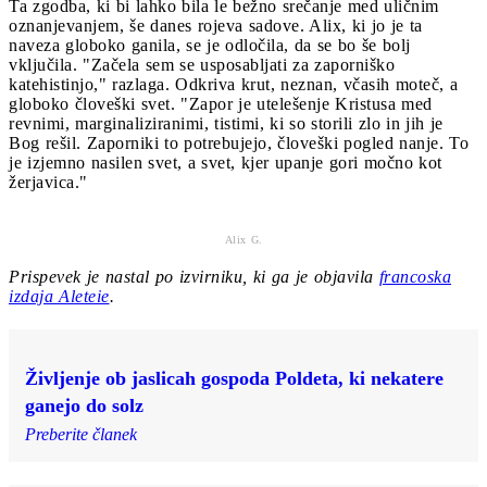
Ta zgodba, ki bi lahko bila le bežno srečanje med uličnim
oznanjevanjem, še danes rojeva sadove. Alix, ki jo je ta
naveza globoko ganila, se je odločila, da se bo še bolj
vključila. "Začela sem se usposabljati za zaporniško
katehistinjo," razlaga. Odkriva krut, neznan, včasih moteč, a
globoko človeški svet. "Zapor je utelešenje Kristusa med
revnimi, marginaliziranimi, tistimi, ki so storili zlo in jih je
Bog rešil. Zaporniki to potrebujejo, človeški pogled nanje. To
je izjemno nasilen svet, a svet, kjer upanje gori močno kot
žerjavica."
Alix G.
Prispevek je nastal po izvirniku, ki ga je objavila
francoska
izdaja Aleteie
.
Življenje ob jaslicah gospoda Poldeta, ki nekatere
ganejo do solz
Preberite članek