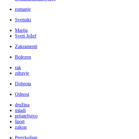
romanje
Svetniki
Marija
Sveti Jožef
Zakramenti
Bolezen
rak
zdravje
Dobrota
Odnosi
družina
mladi
prijateljstvo
šport
zakon
Preizkušnje