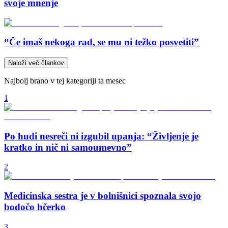
svoje mnenje
“Če imaš nekoga rad, se mu ni težko posvetiti”
Naloži več člankov
Najbolj brano v tej kategoriji ta mesec
1
Po hudi nesreči ni izgubil upanja: “Življenje je
kratko in nič ni samoumevno”
2
Medicinska sestra je v bolnišnici spoznala svojo
bodočo hčerko
3