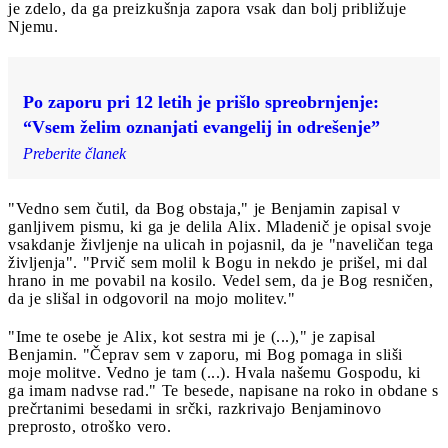
je zdelo, da ga preizkušnja zapora vsak dan bolj približuje
Njemu.
Po zaporu pri 12 letih je prišlo spreobrnjenje:
“Vsem želim oznanjati evangelij in odrešenje”
Preberite članek
"Vedno sem čutil, da Bog obstaja," je Benjamin zapisal v
ganljivem pismu, ki ga je delila Alix. Mladenič je opisal svoje
vsakdanje življenje na ulicah in pojasnil, da je "naveličan tega
življenja". "Prvič sem molil k Bogu in nekdo je prišel, mi dal
hrano in me povabil na kosilo. Vedel sem, da je Bog resničen,
da je slišal in odgovoril na mojo molitev."
"Ime te osebe je Alix, kot sestra mi je (...)," je zapisal
Benjamin. "Čeprav sem v zaporu, mi Bog pomaga in sliši
moje molitve. Vedno je tam (...). Hvala našemu Gospodu, ki
ga imam nadvse rad." Te besede, napisane na roko in obdane s
prečrtanimi besedami in srčki, razkrivajo Benjaminovo
preprosto, otroško vero.