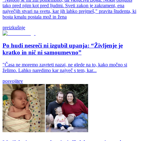
tako pred njim kot pred ljudmi. Sveti zakon je zakrament, ena
največjih stvari na svetu, kar jih lahko prejmeš," pravita študenta, ki
bosta kmalu postala mož in žena
preizkušnje
Po hudi nesreči ni izgubil upanja: “Življenje je
kratko in nič ni samoumevno”
"Časa ne moremo zavrteti nazaj, ne glede na to, kako močno si
želimo. Lahko naredimo kar največ s tem, kar...
posvojitev