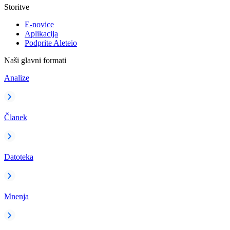
Storitve
E-novice
Aplikacija
Podprite Aleteio
Naši glavni formati
Analize
Članek
Datoteka
Mnenja