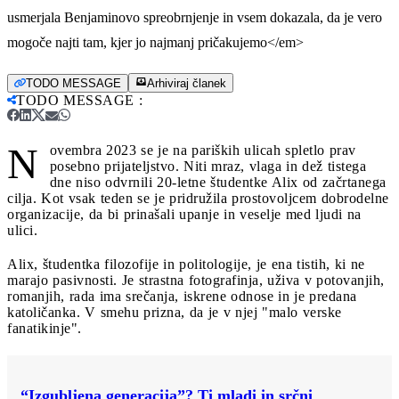
usmerjala Benjaminovo spreobrnjenje in vsem dokazala, da je vero
mogoče najti tam, kjer jo najmanj pričakujemo</em>
TODO MESSAGE
Arhiviraj članek
TODO MESSAGE
:
N
ovembra 2023 se je na pariških ulicah spletlo prav
posebno prijateljstvo. Niti mraz, vlaga in dež tistega
dne niso odvrnili 20-letne študentke Alix od začrtanega
cilja. Kot vsak teden se je pridružila prostovoljcem dobrodelne
organizacije, da bi prinašali upanje in veselje med ljudi na
ulici.
Alix, študentka filozofije in politologije, je ena tistih, ki ne
marajo pasivnosti. Je strastna fotografinja, uživa v potovanjih,
romanjih, rada ima srečanja, iskrene odnose in je predana
katoličanka. V smehu prizna, da je v njej "malo verske
fanatikinje".
“Izgubljena generacija”? Ti mladi in srčni