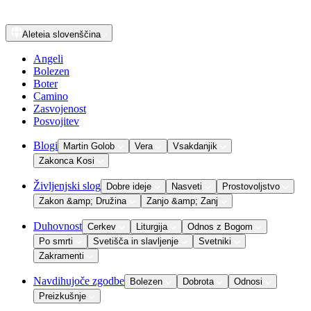
Aleteia
slovenščina
Angeli
Bolezen
Boter
Camino
Zasvojenost
Posvojitev
Blogi
Martin Golob
Vera
Vsakdanjik
Zakonca Kosi
Življenjski slog
Dobre ideje
Nasveti
Prostovoljstvo
Zakon &amp; Družina
Zanjo &amp; Zanj
Duhovnost
Cerkev
Liturgija
Odnos z Bogom
Po smrti
Svetišča in slavljenje
Svetniki
Zakramenti
Navdihujoče zgodbe
Bolezen
Dobrota
Odnosi
Preizkušnje