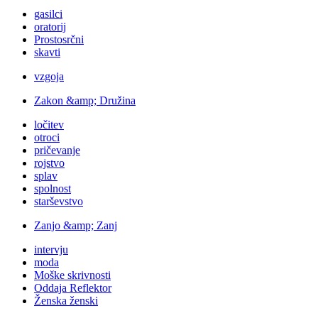
gasilci
oratorij
Prostosrčni
skavti
vzgoja
Zakon &amp; Družina
ločitev
otroci
pričevanje
rojstvo
splav
spolnost
starševstvo
Zanjo &amp; Zanj
intervju
moda
Moške skrivnosti
Oddaja Reflektor
Ženska ženski