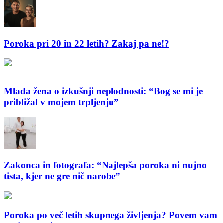
Poroka pri 20 in 22 letih? Zakaj pa ne!?
Mlada žena o izkušnji neplodnosti: “Bog se mi je
približal v mojem trpljenju”
Zakonca in fotografa: “Najlepša poroka ni nujno
tista, kjer ne gre nič narobe”
Poroka po več letih skupnega življenja? Povem vam