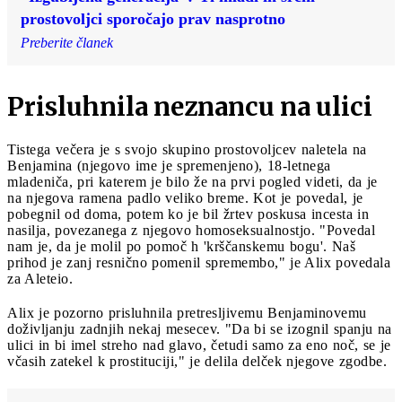
prostovoljci sporočajo prav nasprotno
Preberite članek
Prisluhnila neznancu na ulici
Tistega večera je s svojo skupino prostovoljcev naletela na
Benjamina (njegovo ime je spremenjeno), 18-letnega
mladeniča, pri katerem je bilo že na prvi pogled videti, da je
na njegova ramena padlo veliko breme. Kot je povedal, je
pobegnil od doma, potem ko je bil žrtev poskusa incesta in
nasilja, povezanega z njegovo homoseksualnostjo. "Povedal
nam je, da je molil po pomoč h 'krščanskemu bogu'. Naš
prihod je zanj resnično pomenil spremembo," je Alix povedala
za Aleteio.
Alix je pozorno prisluhnila pretresljivemu Benjaminovemu
doživljanju zadnjih nekaj mesecev. "Da bi se izognil spanju na
ulici in bi imel streho nad glavo, četudi samo za eno noč, se je
včasih zatekel k prostituciji," je delila delček njegove zgodbe.