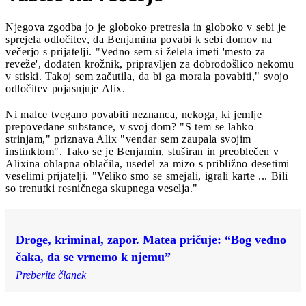
Njegova zgodba jo je globoko pretresla in globoko v sebi je
sprejela odločitev, da Benjamina povabi k sebi domov na
večerjo s prijatelji. "Vedno sem si želela imeti 'mesto za
reveže', dodaten krožnik, pripravljen za dobrodošlico nekomu
v stiski. Takoj sem začutila, da bi ga morala povabiti," svojo
odločitev pojasnjuje Alix.
Ni malce tvegano povabiti neznanca, nekoga, ki jemlje
prepovedane substance, v svoj dom? "S tem se lahko
strinjam," priznava Alix "vendar sem zaupala svojim
instinktom". Tako se je Benjamin, stuširan in preoblečen v
Alixina ohlapna oblačila, usedel za mizo s približno desetimi
veselimi prijatelji. "Veliko smo se smejali, igrali karte ... Bili
so trenutki resničnega skupnega veselja."
Droge, kriminal, zapor. Matea pričuje: “Bog vedno
čaka, da se vrnemo k njemu”
Preberite članek