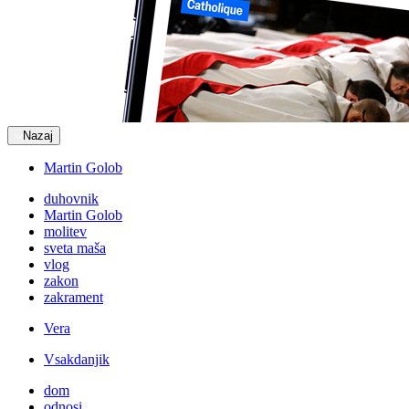
Nazaj
Martin Golob
duhovnik
Martin Golob
molitev
sveta maša
vlog
zakon
zakrament
Vera
Vsakdanjik
dom
odnosi