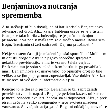
Benjaminova notranja
sprememba
A to srečanje ni bilo dovolj, da bi kar izbrisalo Benjaminovo
odvisnost od drog. Alix, katere ljubljena oseba se je v tistem
času prav tako borila z boleznijo, se je počutila dvojno
prizadeto. "Na poti k maši sem zelo močno molila. Rekla sem
Bogu: 'Benjamin si želi ozdraveti. Daj mu priložnost.'"
Nekje v tistem času ji je mladenič poslal sporočilo: "Molil sem
in opustil droge." Alix je njegovo sporočilo sprejela z
nekakšno previdnostjo, a mu je vseeno želela verjeti.
Priskrbela mu je sobo v mladinskem hostlu in ga povabila k
maši. Benjaminove skušnjave takoj po opustitvi drog so bile
velike, a se jim je pogumno zoperstavljal. Vse dokler Alix kar
tri mesece ni več dobila informacije o njem.
Končno jo je doseglo pismo: Benjamin je bil zaprt zaradi
pretekle tatvine in napada. Prejel je petletno kazen, od katere
je moral odsedeti dve leti. Začela sta si dopisovati. Alix je prek
pisem začutila veliko spremembo v srcu svojega mladega
varovanca. Še več, situacija ga od Boga ni oddaljila, temveč se