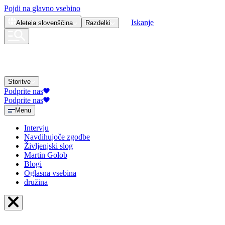
Pojdi na glavno vsebino
Iskanje
Aleteia
slovenščina
Razdelki
Storitve
Podprite nas
Podprite nas
Menu
Intervju
Navdihujoče zgodbe
Življenjski slog
Martin Golob
Blogi
Oglasna vsebina
družina