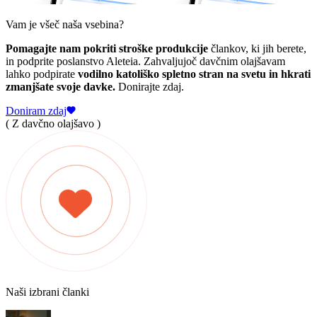
Vam je všeč naša vsebina?
Pomagajte nam pokriti stroške produkcije
člankov, ki jih berete,
in podprite poslanstvo Aleteia. Zahvaljujoč davčnim olajšavam
lahko podpirate
vodilno katoliško spletno stran na svetu in hkrati
zmanjšate svoje davke.
Donirajte zdaj.
Doniram zdaj
( Z davčno olajšavo )
Naši izbrani članki