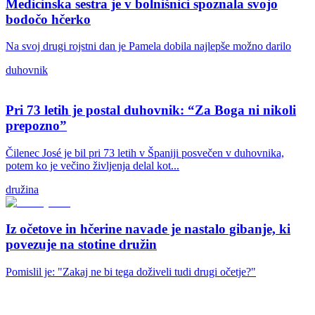
Medicinska sestra je v bolnišnici spoznala svojo
bodočo hčerko
Na svoj drugi rojstni dan je Pamela dobila najlepše možno darilo
duhovnik
Pri 73 letih je postal duhovnik: “Za Boga ni nikoli
prepozno”
Čilenec José je bil pri 73 letih v Španiji posvečen v duhovnika,
potem ko je večino življenja delal kot...
družina
Iz očetove in hčerine navade je nastalo gibanje, ki
povezuje na stotine družin
Pomislil je: "Zakaj ne bi tega doživeli tudi drugi očetje?"