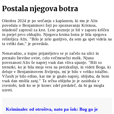
Postala njegova botra
Oktobra 2024 je po srečanju s kaplanom, ki mu je Alix
povedala o Benjaminovi žeji po spoznavanju Kristusa,
mladenič zaprosil za krst. Leto pozneje je bil v zaporu krščen
in prejel prvo obhajilo. Njegova krstna botra je bila njegova
rešiteljica Alix. "Bilo je zelo ganljivo, da sem ga spet videla na
ta veliki dan," je povedala.
Nenavadno, a trajno prijateljstvo se je začelo na ulici in
prestalo številne ovire, celo večmesečni molk. Njuna
povezanost Alix še naprej vsak dan vliva upanje. "Bili so
trenutki, ko je bila moja vera na preizkušnji, in videti Boga, ki
deluje v Benjaminovem življenju, mi je bilo v veliko tolažbo.
Včasih je bilo edino, kar me je gnalo naprej, obljuba, da bom
vsak dan molila zanj." Ta srčna obljuba jo je zasidrala v
zvestobi, tudi ko se je konec zdel predaleč, da bi ga mogla
uzreti.
Kriminalec od otroštva, nato pa šok: Bog ga je