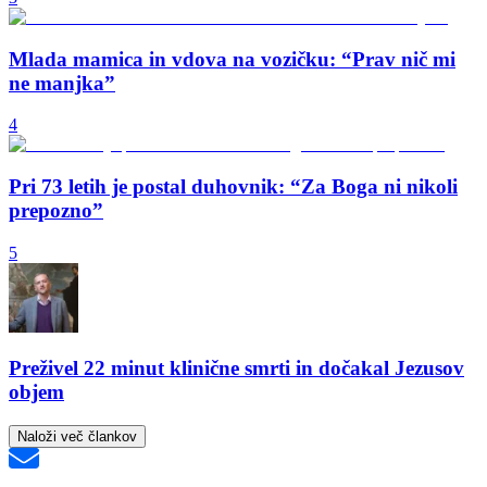
Mlada mamica in vdova na vozičku: “Prav nič mi
ne manjka”
4
Pri 73 letih je postal duhovnik: “Za Boga ni nikoli
prepozno”
5
Preživel 22 minut klinične smrti in dočakal Jezusov
objem
Naloži več člankov