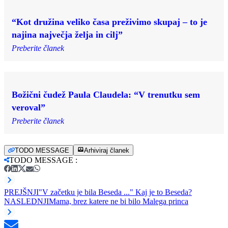
“Kot družina veliko časa preživimo skupaj – to je
najina največja želja in cilj”
Preberite članek
Božični čudež Paula Claudela: “V trenutku sem
veroval”
Preberite članek
TODO MESSAGE
Arhiviraj članek
TODO MESSAGE
:
PREJŠNJI
"V začetku je bila Beseda ..." Kaj je to Beseda?
NASLEDNJI
Mama, brez katere ne bi bilo Malega princa