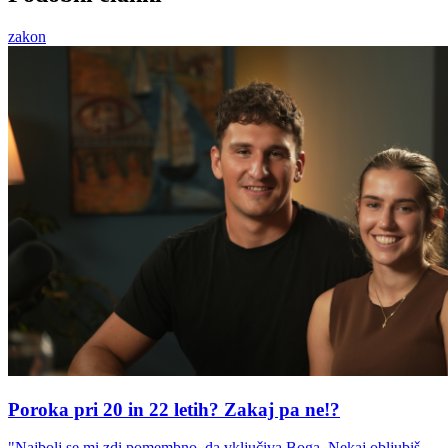
zakon
Poroka pri 20 in 22 letih? Zakaj pa ne!?
"Najbolj se mi zdi pomembno, da vključiva Boga. Nekaj obljubiš