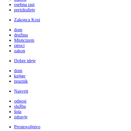
osebna rast
preizkušnje
Zakonca Kosi
dom
družina
Misticizem
otroci
zakon
Dobre ideje
dom
knjige
praznik
Nasveti
odnosi
služba
šola
zdravje
Prostovoljstvo