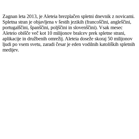
Zagnan leta 2013, je Aleteia brezplačen spletni dnevnik z novicami.
Spletna stran je objavljena v šestih jezikih (francoščini, angleščini,
portugalščini, španščini, poljščini in slovenščini). Vsak mesec
Aleteio obišče več kot 10 milijonov bralcev prek spletne strani,
aplikacije in družbenih omrežij. Aleteia doseže skoraj 50 milijonov
ljudi po vsem svetu, zaradi česar je eden vodilnih katoliških spletnih
medijev.