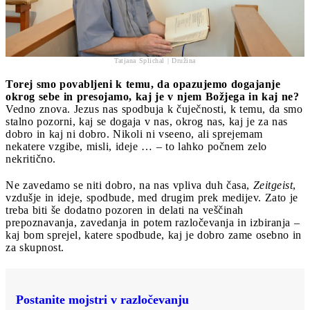
Tatjana Splichal | Družina
Torej smo povabljeni k temu, da opazujemo dogajanje
okrog sebe in presojamo, kaj je v njem Božjega in kaj ne?
Vedno znova. Jezus nas spodbuja k čuječnosti, k temu, da smo
stalno pozorni, kaj se dogaja v nas, okrog nas, kaj je za nas
dobro in kaj ni dobro. Nikoli ni vseeno, ali sprejemam
nekatere vzgibe, misli, ideje … – to lahko počnem zelo
nekritično.
Ne zavedamo se niti dobro, na nas vpliva duh časa,
Zeitgeist
,
vzdušje in ideje, spodbude, med drugim prek medijev. Zato je
treba biti še dodatno pozoren in delati na veščinah
prepoznavanja, zavedanja in potem razločevanja in izbiranja –
kaj bom sprejel, katere spodbude, kaj je dobro zame osebno in
za skupnost.
Postanite mojstri v razločevanju