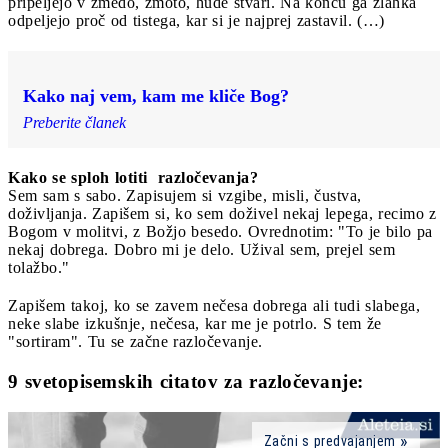
pripeljejo v zmedo, zmoto, hude stvari. Na koncu ga zlahka
odpeljejo proč od tistega, kar si je najprej zastavil. (…)
Kako naj vem, kam me kliče Bog?
Preberite članek
Kako se sploh lotiti razločevanja?
Sem sam s sabo. Zapisujem si vzgibe, misli, čustva,
doživljanja. Zapišem si, ko sem doživel nekaj lepega, recimo z
Bogom v molitvi, z Božjo besedo. Ovrednotim: "To je bilo pa
nekaj dobrega. Dobro mi je delo. Užival sem, prejel sem
tolažbo."
Zapišem takoj, ko se zavem nečesa dobrega ali tudi slabega,
neke slabe izkušnje, nečesa, kar me je potrlo. S tem že
"sortiram". Tu se začne razločevanje.
9 svetopisemskih citatov za razločevanje:
Začni s predvajanjem