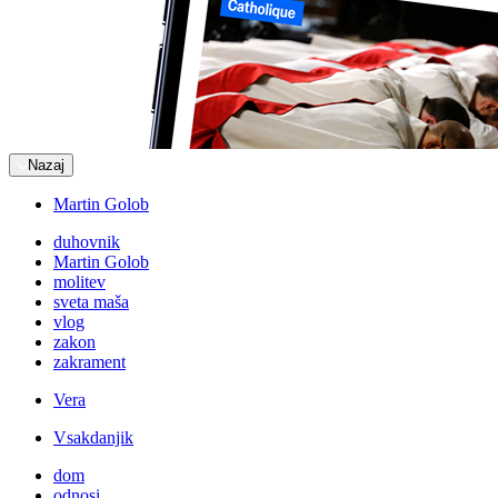
Nazaj
Martin Golob
duhovnik
Martin Golob
molitev
sveta maša
vlog
zakon
zakrament
Vera
Vsakdanjik
dom
odnosi