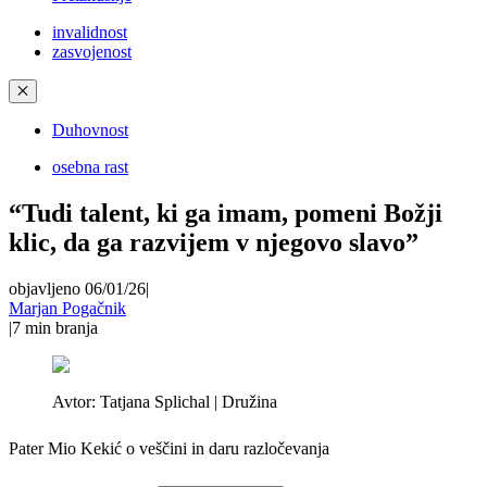
invalidnost
zasvojenost
✕
Duhovnost
osebna rast
“Tudi talent, ki ga imam, pomeni Božji
klic, da ga razvijem v njegovo slavo”
objavljeno 06/01/26
|
Marjan Pogačnik
|
7
min branja
Avtor:
Tatjana Splichal | Družina
Pater Mio Kekić o veščini in daru razločevanja