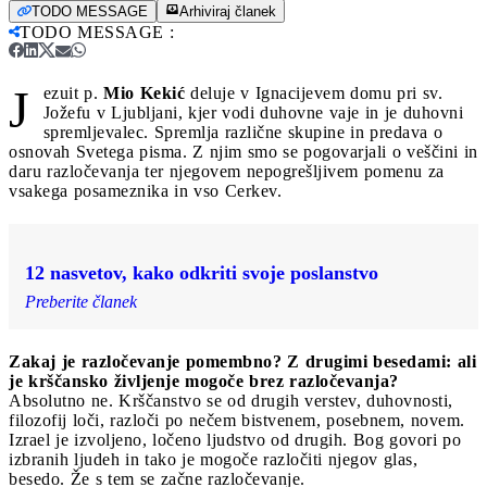
TODO MESSAGE
Arhiviraj članek
TODO MESSAGE
:
J
ezuit p.
Mio Kekić
deluje v Ignacijevem domu pri sv.
Jožefu v Ljubljani, kjer vodi duhovne vaje in je duhovni
spremljevalec. Spremlja različne skupine in predava o
osnovah Svetega pisma. Z njim smo se pogovarjali o veščini in
daru razločevanja ter njegovem nepogrešljivem pomenu za
vsakega posameznika in vso Cerkev.
12 nasvetov, kako odkriti svoje poslanstvo
Preberite članek
Zakaj je razločevanje pomembno? Z drugimi besedami: ali
je krščansko življenje mogoče brez razločevanja?
Absolutno ne. Krščanstvo se od drugih verstev, duhovnosti,
filozofij loči, razloči po nečem bistvenem, posebnem, novem.
Izrael je izvoljeno, ločeno ljudstvo od drugih. Bog govori po
izbranih ljudeh in tako je mogoče razločiti njegov glas,
besedo. Že s tem se začne razločevanje.