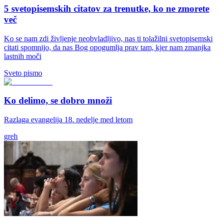
5 svetopisemskih citatov za trenutke, ko ne zmorete
več
Ko se nam zdi življenje neobvladljivo, nas ti tolažilni svetopisemski
citati spomnijo, da nas Bog opogumlja prav tam, kjer nam zmanjka
lastnih moči
Sveto pismo
Ko delimo, se dobro množi
Razlaga evangelija 18. nedelje med letom
greh