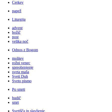
Cerkev
papež
Liturgija
advent
božič
post
velika noč
Odnos z Bogom
molitev
rožni venec
spreobrnjenje
sveta maša
Sveti Duh
Sveto pismo
Po smrti
hudič
smrt
Svetišča in slavljenje