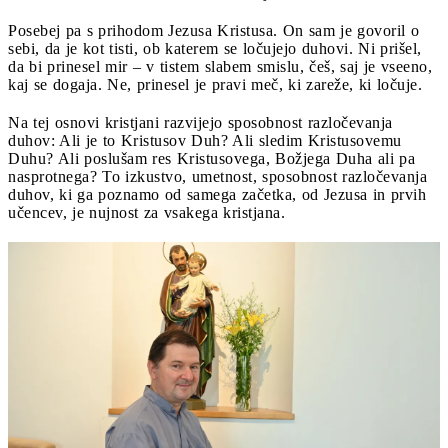
Posebej pa s prihodom Jezusa Kristusa. On sam je govoril o
sebi, da je kot tisti, ob katerem se ločujejo duhovi. Ni prišel,
da bi prinesel mir – v tistem slabem smislu, češ, saj je vseeno,
kaj se dogaja. Ne, prinesel je pravi meč, ki zareže, ki ločuje.
Na tej osnovi kristjani razvijejo sposobnost razločevanja
duhov: Ali je to Kristusov Duh? Ali sledim Kristusovemu
Duhu? Ali poslušam res Kristusovega, Božjega Duha ali pa
nasprotnega? To izkustvo, umetnost, sposobnost razločevanja
duhov, ki ga poznamo od samega začetka, od Jezusa in prvih
učencev, je nujnost za vsakega kristjana.