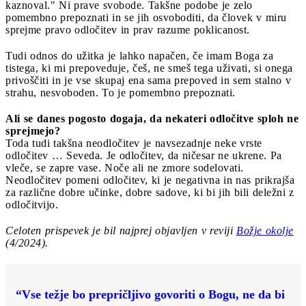
kaznoval." Ni prave svobode. Takšne podobe je zelo
pomembno prepoznati in se jih osvoboditi, da človek v miru
sprejme pravo odločitev in prav razume poklicanost.
Tudi odnos do užitka je lahko napačen, če imam Boga za
tistega, ki mi prepoveduje, češ, ne smeš tega uživati, si onega
privoščiti in je vse skupaj ena sama prepoved in sem stalno v
strahu, nesvoboden. To je pomembno prepoznati.
Ali se danes pogosto dogaja, da nekateri odločitve sploh ne
sprejmejo?
Toda tudi takšna neodločitev je navsezadnje neke vrste
odločitev … Seveda. Je odločitev, da ničesar ne ukrene. Pa
vleče, se zapre vase. Noče ali ne zmore sodelovati.
Neodločitev pomeni odločitev, ki je negativna in nas prikrajša
za različne dobre učinke, dobre sadove, ki bi jih bili deležni z
odločitvijo.
Celoten prispevek je bil najprej objavljen v reviji
Božje okolje
(4/2024).
“Vse težje bo prepričljivo govoriti o Bogu, ne da bi