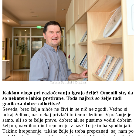
Tatjana Splichal | Družina
Kakšno vlogo pri razločevanju igrajo želje? Omenili ste, da
so nekatere lahko pretirane. Toda najbrž so želje tudi
gonilo za dobre odločitve?
Seveda, brez želja nihče ne živi in se nič ne zgodi. Vedno si
nekaj želimo, nas nekaj privlači in temu sledimo. Vprašanje je
samo, ali so te želje prave, dobre: ali se pustimo voditi dobrim
željam, navdihom in hrepenenju v nas? To je treba spodbujati.
Takšno hrepenenje, takšne želje je treba prepoznati, saj nam po