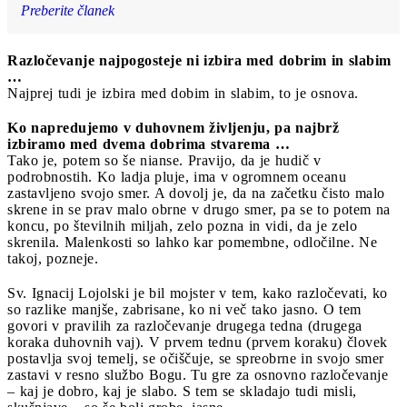
Preberite članek
Razločevanje najpogosteje ni izbira med dobrim in slabim
…
Najprej tudi je izbira med dobim in slabim, to je osnova.
Ko napredujemo v duhovnem življenju, pa najbrž
izbiramo med dvema dobrima stvarema …
Tako je, potem so še nianse. Pravijo, da je hudič v
podrobnostih. Ko ladja pluje, ima v ogromnem oceanu
zastavljeno svojo smer. A dovolj je, da na začetku čisto malo
skrene in se prav malo obrne v drugo smer, pa se to potem na
koncu, po številnih miljah, zelo pozna in vidi, da je zelo
skrenila. Malenkosti so lahko kar pomembne, odločilne. Ne
takoj, pozneje.
Sv. Ignacij Lojolski je bil mojster v tem, kako razločevati, ko
so razlike manjše, zabrisane, ko ni več tako jasno. O tem
govori v pravilih za razločevanje drugega tedna (drugega
koraka duhovnih vaj). V prvem tednu (prvem koraku) človek
postavlja svoj temelj, se očiščuje, se spreobrne in svojo smer
zastavi v resno službo Bogu. Tu gre za osnovno razločevanje
– kaj je dobro, kaj je slabo. S tem se skladajo tudi misli,