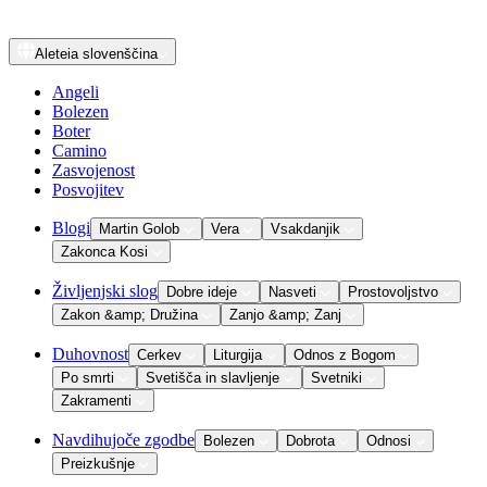
Aleteia
slovenščina
Angeli
Bolezen
Boter
Camino
Zasvojenost
Posvojitev
Blogi
Martin Golob
Vera
Vsakdanjik
Zakonca Kosi
Življenjski slog
Dobre ideje
Nasveti
Prostovoljstvo
Zakon &amp; Družina
Zanjo &amp; Zanj
Duhovnost
Cerkev
Liturgija
Odnos z Bogom
Po smrti
Svetišča in slavljenje
Svetniki
Zakramenti
Navdihujoče zgodbe
Bolezen
Dobrota
Odnosi
Preizkušnje