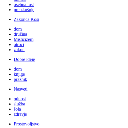
osebna rast
preizkušnje
Zakonca Kosi
dom
družina
Misticizem
otroci
zakon
Dobre ideje
dom
knjige
praznik
Nasveti
odnosi
služba
šola
zdravje
Prostovoljstvo