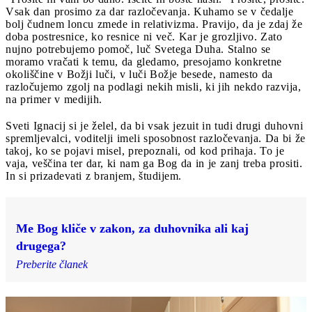
Vsak dan prosimo za dar razločevanja. Kuhamo se v čedalje
bolj čudnem loncu zmede in relativizma. Pravijo, da je zdaj že
doba postresnice, ko resnice ni več. Kar je grozljivo. Zato
nujno potrebujemo pomoč, luč Svetega Duha. Stalno se
moramo vračati k temu, da gledamo, presojamo konkretne
okoliščine v Božji luči, v luči Božje besede, namesto da
razločujemo zgolj na podlagi nekih misli, ki jih nekdo razvija,
na primer v medijih.
Sveti Ignacij si je želel, da bi vsak jezuit in tudi drugi duhovni
spremljevalci, voditelji imeli sposobnost razločevanja. Da bi že
takoj, ko se pojavi misel, prepoznali, od kod prihaja. To je
vaja, veščina ter dar, ki nam ga Bog da in je zanj treba prositi.
In si prizadevati z branjem, študijem.
Me Bog kliče v zakon, za duhovnika ali kaj
drugega?
Preberite članek