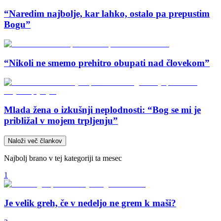
“Naredim najbolje, kar lahko, ostalo pa prepustim
Bogu”
“Nikoli ne smemo prehitro obupati nad človekom”
Mlada žena o izkušnji neplodnosti: “Bog se mi je
približal v mojem trpljenju”
Naloži več člankov
Najbolj brano v tej kategoriji ta mesec
1
Je velik greh, če v nedeljo ne grem k maši?