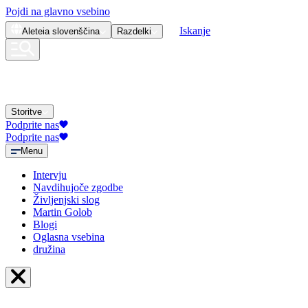
Pojdi na glavno vsebino
Iskanje
Aleteia
slovenščina
Razdelki
Storitve
Podprite nas
Podprite nas
Menu
Intervju
Navdihujoče zgodbe
Življenjski slog
Martin Golob
Blogi
Oglasna vsebina
družina