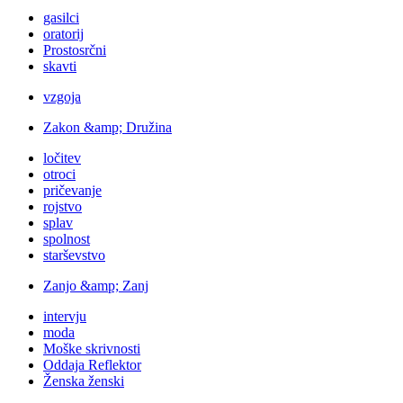
gasilci
oratorij
Prostosrčni
skavti
vzgoja
Zakon &amp; Družina
ločitev
otroci
pričevanje
rojstvo
splav
spolnost
starševstvo
Zanjo &amp; Zanj
intervju
moda
Moške skrivnosti
Oddaja Reflektor
Ženska ženski