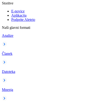
Storitve
E-novice
Aplikacija
Podprite Aleteio
Naši glavni formati
Analize
Članek
Datoteka
Mnenja