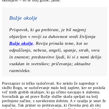
skušnjave – so še bolj grobe, jasne.
Božje okolje
Prispevek, ki ga prebirate, je bil najprej 
objavljen v reviji za duhovnost sredi življenja 
Božje okolje
. Revija prinaša teme, kot so 
odpuščanje, nebesa, angeli, upanje, strah, vera 
in znanost; predstavitve ljudi, ki si z nami delijo 
vsakdan in svetnikov; pričevanja; aktualne 
razmisl
eke.
Pravzaprav ni težko razločevati. Ko nekdo že napreduje v
službi Bogu, se razločevanje malo bolj zaplete, ker ne posluša
več tistih grobih skušnjav, ki ga očitno navajajo k slabemu.
Sovražnik ga od prave Božje službe skuša speljati na bolj
prefinjene načine, z navideznim dobrim. A v ozadju je smer že
napačna. Tak primer so pretiravanja, ki človeka prej ali slej