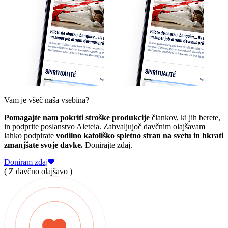
Vam je všeč naša vsebina?
Pomagajte nam pokriti stroške produkcije
člankov, ki jih berete,
in podprite poslanstvo Aleteia. Zahvaljujoč davčnim olajšavam
lahko podpirate
vodilno katoliško spletno stran na svetu in hkrati
zmanjšate svoje davke.
Donirajte zdaj.
Doniram zdaj
( Z davčno olajšavo )