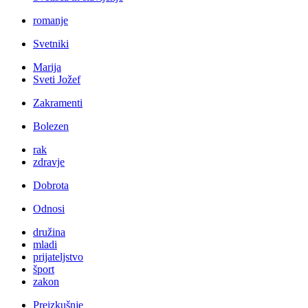
romanje
Svetniki
Marija
Sveti Jožef
Zakramenti
Bolezen
rak
zdravje
Dobrota
Odnosi
družina
mladi
prijateljstvo
šport
zakon
Preizkušnje