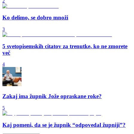
2
Ko delimo, se dobro množi
3
5 svetopisemskih citatov za trenutke, ko ne zmorete
več
4
Zakaj ima župnik Jože opraskane roke?
5
Kaj pomeni, da se je župnik “odpovedal župniji”?