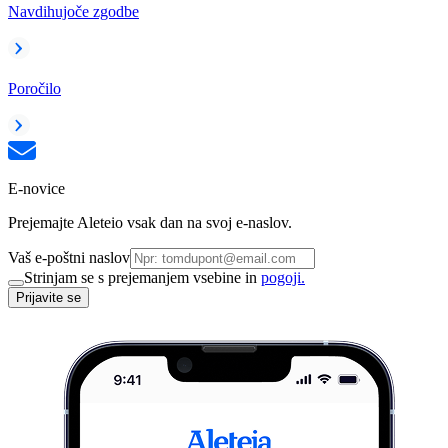
Navdihujoče zgodbe
Poročilo
E-novice
Prejemajte Aleteio vsak dan na svoj e-naslov.
Vaš e-poštni naslov
Strinjam se s prejemanjem vsebine in
pogoji.
Prijavite se