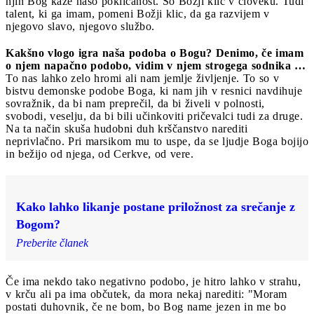
njih Bog kaže našo poklicanost. So Božji klic v človeku. Tudi
talent, ki ga imam, pomeni Božji klic, da ga razvijem v
njegovo slavo, njegovo službo.
Kakšno vlogo igra naša podoba o Bogu? Denimo, če imam
o njem napačno podobo, vidim v njem strogega sodnika …
To nas lahko zelo hromi ali nam jemlje življenje. To so v
bistvu demonske podobe Boga, ki nam jih v resnici navdihuje
sovražnik, da bi nam preprečil, da bi živeli v polnosti,
svobodi, veselju, da bi bili učinkoviti pričevalci tudi za druge.
Na ta način skuša hudobni duh krščanstvo narediti
neprivlačno. Pri marsikom mu to uspe, da se ljudje Boga bojijo
in bežijo od njega, od Cerkve, od vere.
Kako lahko likanje postane priložnost za srečanje z
Bogom?
Preberite članek
Če ima nekdo tako negativno podobo, je hitro lahko v strahu,
v krču ali pa ima občutek, da mora nekaj narediti: "Moram
postati duhovnik, če ne bom, bo Bog name jezen in me bo