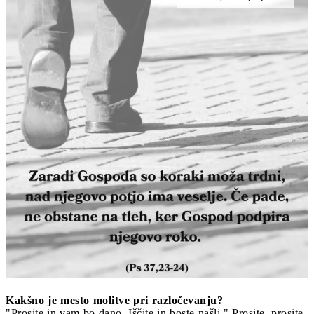
Kakšno je mesto molitve pri razločevanju?
"Prosite in vam bo dano. Iščite in boste našli." Prosite, prosite.