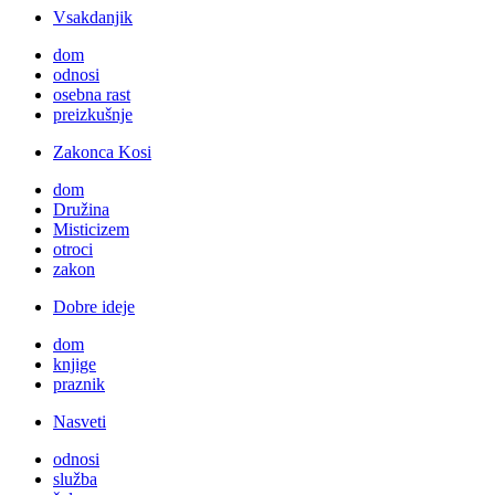
Vsakdanjik
dom
odnosi
osebna rast
preizkušnje
Zakonca Kosi
dom
Družina
Misticizem
otroci
zakon
Dobre ideje
dom
knjige
praznik
Nasveti
odnosi
služba