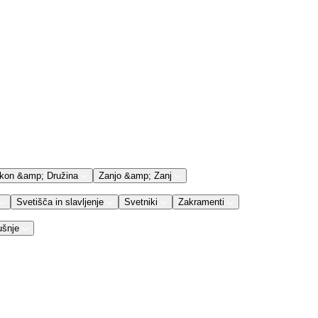
kon &amp; Družina
Zanjo &amp; Zanj
Svetišča in slavljenje
Svetniki
Zakramenti
ušnje