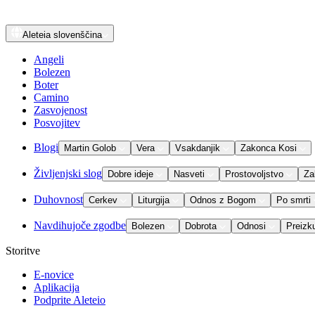
Aleteia
slovenščina
Angeli
Bolezen
Boter
Camino
Zasvojenost
Posvojitev
Blogi
Martin Golob
Vera
Vsakdanjik
Zakonca Kosi
Življenjski slog
Dobre ideje
Nasveti
Prostovoljstvo
Za
Duhovnost
Cerkev
Liturgija
Odnos z Bogom
Po smrti
Navdihujoče zgodbe
Bolezen
Dobrota
Odnosi
Preizk
Storitve
E-novice
Aplikacija
Podprite Aleteio