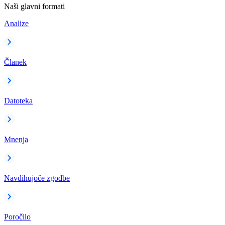
Naši glavni formati
Analize
Članek
Datoteka
Mnenja
Navdihujoče zgodbe
Poročilo