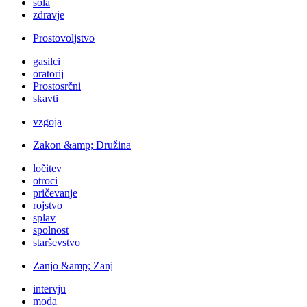
šola
zdravje
Prostovoljstvo
gasilci
oratorij
Prostosrčni
skavti
vzgoja
Zakon &amp; Družina
ločitev
otroci
pričevanje
rojstvo
splav
spolnost
starševstvo
Zanjo &amp; Zanj
intervju
moda