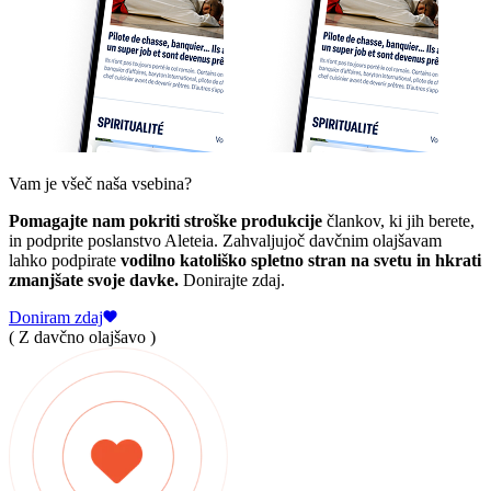
Vam je všeč naša vsebina?
Pomagajte nam pokriti stroške produkcije
člankov, ki jih berete,
in podprite poslanstvo Aleteia. Zahvaljujoč davčnim olajšavam
lahko podpirate
vodilno katoliško spletno stran na svetu in hkrati
zmanjšate svoje davke.
Donirajte zdaj.
Doniram zdaj
( Z davčno olajšavo )