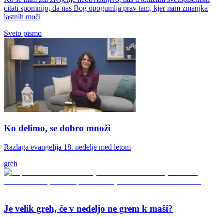
citati spomnijo, da nas Bog opogumlja prav tam, kjer nam zmanjka
lastnih moči
Sveto pismo
Ko delimo, se dobro množi
Razlaga evangelija 18. nedelje med letom
greh
Je velik greh, če v nedeljo ne grem k maši?