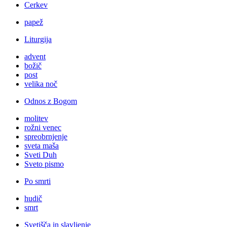
Cerkev
papež
Liturgija
advent
božič
post
velika noč
Odnos z Bogom
molitev
rožni venec
spreobrnjenje
sveta maša
Sveti Duh
Sveto pismo
Po smrti
hudič
smrt
Svetišča in slavljenje