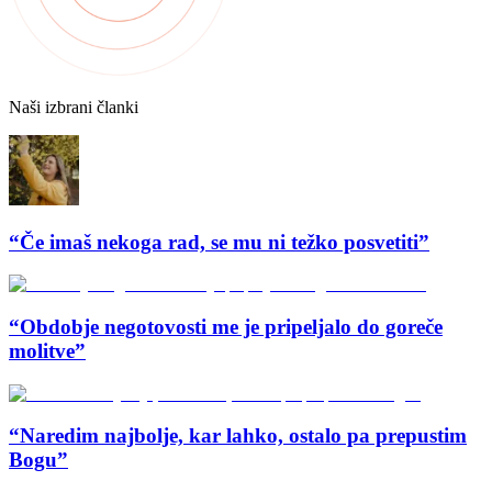
Naši izbrani članki
“Če imaš nekoga rad, se mu ni težko posvetiti”
“Obdobje negotovosti me je pripeljalo do goreče
molitve”
“Naredim najbolje, kar lahko, ostalo pa prepustim
Bogu”