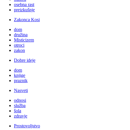
osebna rast
preizkušnje
Zakonca Kosi
dom
družina
Misticizem
otroci
zakon
Dobre ideje
dom
knjige
praznik
Nasveti
odnosi
služba
šola
zdravje
Prostovoljstvo