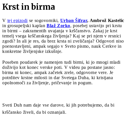
Krst in birma
V
tej epizodi
se sogovorniki,
Urban Šifrar
, Ambrož Kastelic
in grosupeljski kaplan
Blaž Zorko
, posebej ustavijo pri krstu
in birmi – zakramentih uvajanja v krščanstvo. Zakaj je krst
temelj vsega krščanskega življenja? Kaj se pri njem v resnici
zgodi? In ali je res, da brez krsta ni zveličanja? Odgovori niso
poenostavljeni, ampak segajo v Sveto pismo, nauk Cerkve in
konkretne življenjske izkušnje.
Poseben poudarek je namenjen tudi birmi, ki jo mnogi mladi
doživijo kot konec verske poti. V videu pa postane jasno:
birma ni konec, ampak začetek zrele, odgovorne vere. Je
potrditev krstne milosti in dar Svetega Duha, ki kristjana
opolnomoči za življenje, pričevanje in pogum.
Sveti Duh nam daje vse darove, ki jih potrebujemo, da bi
krščansko živeli, da bi oznanjali.