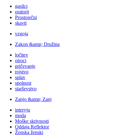
gasilci
oratorij
Prostosrčni
skavti
vzgoja
Zakon &amp; Družina
ločitev
otroci
pričevanje
rojstvo
splav
spolnost
starševstvo
Zanjo &amp; Zanj
intervju
moda
Moške skrivnosti
Oddaja Reflektor
Ženska ženski