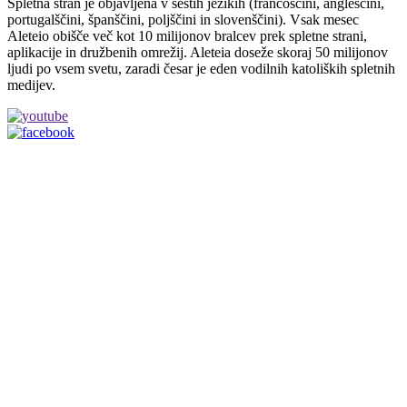
Spletna stran je objavljena v šestih jezikih (francoščini, angleščini,
portugalščini, španščini, poljščini in slovenščini). Vsak mesec
Aleteio obišče več kot 10 milijonov bralcev prek spletne strani,
aplikacije in družbenih omrežij. Aleteia doseže skoraj 50 milijonov
ljudi po vsem svetu, zaradi česar je eden vodilnih katoliških spletnih
medijev.