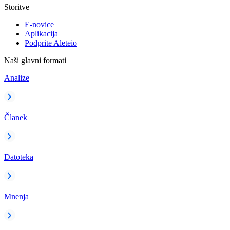
Storitve
E-novice
Aplikacija
Podprite Aleteio
Naši glavni formati
Analize
Članek
Datoteka
Mnenja