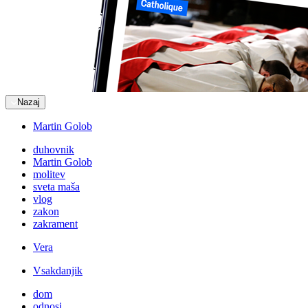
Nazaj
Martin Golob
duhovnik
Martin Golob
molitev
sveta maša
vlog
zakon
zakrament
Vera
Vsakdanjik
dom
odnosi