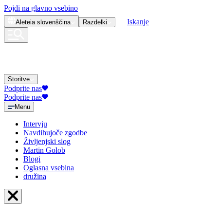
Pojdi na glavno vsebino
Iskanje
Aleteia
slovenščina
Razdelki
Storitve
Podprite nas
Podprite nas
Menu
Intervju
Navdihujoče zgodbe
Življenjski slog
Martin Golob
Blogi
Oglasna vsebina
družina