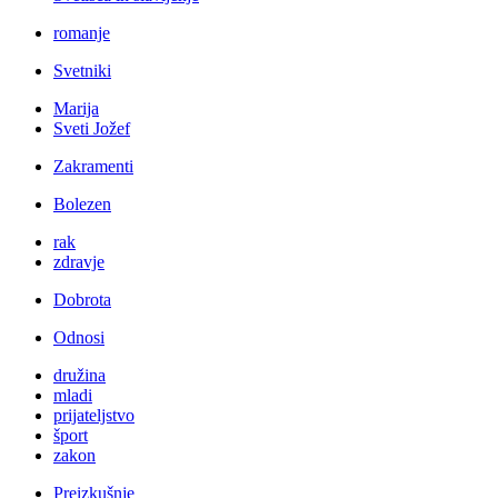
romanje
Svetniki
Marija
Sveti Jožef
Zakramenti
Bolezen
rak
zdravje
Dobrota
Odnosi
družina
mladi
prijateljstvo
šport
zakon
Preizkušnje