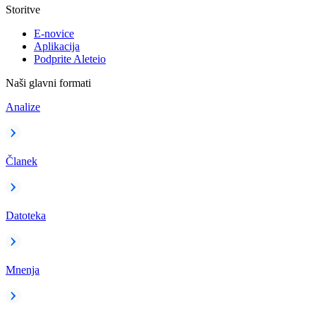
Storitve
E-novice
Aplikacija
Podprite Aleteio
Naši glavni formati
Analize
Članek
Datoteka
Mnenja