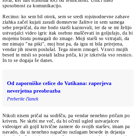
stvar, ker nas sčasoma loči od resničnosti. Uniči našo
sposobnost za komunikacijo.
Recimo: ko sem bil otrok, sem se sredi rojstnodnevne zabave
zlahka začel kujati zaradi domnevne žalitve in sem samega
sebe prepričal, da me bodo starši kaznovali, ter da se mi želijo
ustvarjalci video igric itak osebno maščevati in goljufajo, da bi
mojemu bratu pomagali do zmage. Moji starši so vztrajali, da
me nimajo "na piki", moj brat pa, da igra ni bila prirejena,
vendar jih nisem poslušal. Tega nisem zmogel. Vzorci mojih
besed in misli so postali lažna priča, ki je izkrivila vso resnico.
In to se dogaja še danes.
Od zaporniške celice do Vatikana: raperjeva
neverjetna preobrazba
Preberite članek
Nikoli nisem pričal na sodišču, pa vendar nenehno pričam po
krivem. Ne skrbi me več, da bi očrnil ugled ustvarjalcev
videoiger ali gojil krivične zamere do svojih staršev, imam pa
navado, da si nenehno napačno razlagam besede in dejanja