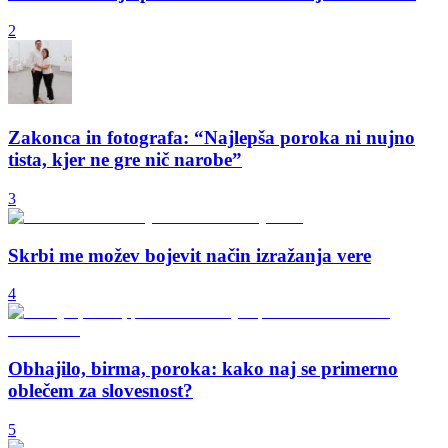
2
Zakonca in fotografa: “Najlepša poroka ni nujno
tista, kjer ne gre nič narobe”
3
Skrbi me možev bojevit način izražanja vere
4
Obhajilo, birma, poroka: kako naj se primerno
oblečem za slovesnost?
5