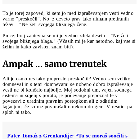
To je torej zapoved, ki sem jo med izpraševanjem vesti vedno
varno "preskočil". No, z deveto prav tako nimam pretiranih
težav – "Ne želi svojega bližnjega žene."
Precej bolj zahtevna se mi je vedno zdela deseta – "Ne želi
svojega bližnjega blaga." (Včasih mi je kar nerodno, kaj vse si
želim in kako zavisten znam biti).
Ampak … samo trenutek
Ali je osmo res tako preprosto preskočiti? Vedno sem veliko
domneval in s temi domnevami se nobeno dobro izpraševanje
vesti ne bi končalo najbolje. Moj sodobni um, vajen sodnega
sistema in sojenj s poroto, je pričevanje prepoznal le v
povezavi z uradnim pravnim postopkom ali z odkritim
laganjem, če so me povprašali o nekom drugem. V resnici pa
sploh ni tako.
Pater Tomaž z Grenlandije: “Tu se moraš soočiti s