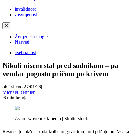
invalidnost
zasvojenost
✕
Življenjski slog
>
Nasveti
osebna rast
Nikoli nisem stal pred sodnikom – pa
vendar pogosto pričam po krivem
objavljeno 27/01/26
|
Michael Rennier
|
6
min branja
Avtor:
wavebreakmedia | Shutterstock
Resnica je takšna: kadarkoli spregovorimo, tudi pričujemo. Vsaka