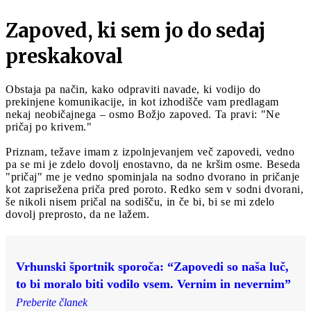
Zapoved, ki sem jo do sedaj
preskakoval
Obstaja pa način, kako odpraviti navade, ki vodijo do
prekinjene komunikacije, in kot izhodišče vam predlagam
nekaj neobičajnega – osmo Božjo zapoved. Ta pravi: "Ne
pričaj po krivem."
Priznam, težave imam z izpolnjevanjem več zapovedi, vedno
pa se mi je zdelo dovolj enostavno, da ne kršim osme. Beseda
"pričaj" me je vedno spominjala na sodno dvorano in pričanje
kot zaprisežena priča pred poroto. Redko sem v sodni dvorani,
še nikoli nisem pričal na sodišču, in če bi, bi se mi zdelo
dovolj preprosto, da ne lažem.
Vrhunski športnik sporoča: “Zapovedi so naša luč,
to bi moralo biti vodilo vsem. Vernim in nevernim”
Preberite članek