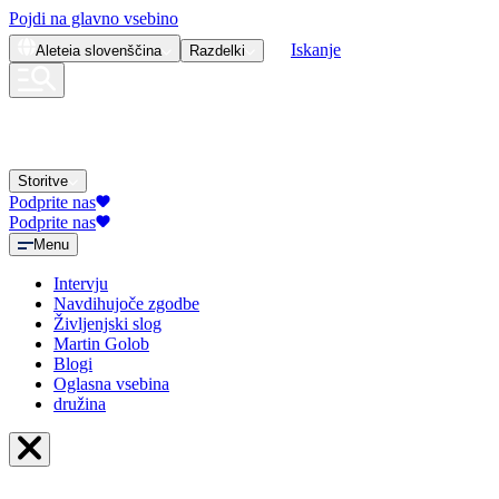
Pojdi na glavno vsebino
Iskanje
Aleteia
slovenščina
Razdelki
Storitve
Podprite nas
Podprite nas
Menu
Intervju
Navdihujoče zgodbe
Življenjski slog
Martin Golob
Blogi
Oglasna vsebina
družina