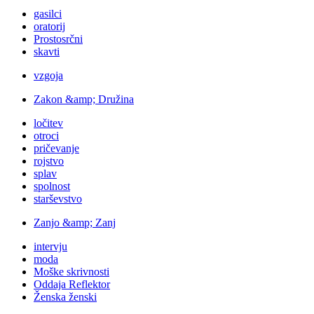
gasilci
oratorij
Prostosrčni
skavti
vzgoja
Zakon &amp; Družina
ločitev
otroci
pričevanje
rojstvo
splav
spolnost
starševstvo
Zanjo &amp; Zanj
intervju
moda
Moške skrivnosti
Oddaja Reflektor
Ženska ženski