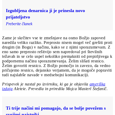
Izgubljena denarnica ji je prinesla novo
prijateljstvo
Preberite članek
Zame je skrčitev vse te zmešnjave na osmo Božjo zapoved
naredila veliko razliko. Preprosto nisem mogel več grešiti proti
drugim (in Bogu) v načinu, kako se z njimi sporazumevam. Z
eno samo preprosto rešitvijo sem napredoval pri številnih
težavah in se celo uspel nekoliko premakniti od prepirljivega k
podpornemu načinu sporazumevanja. Želim slišati resnico.
Želim govoriti resnico. Z Božjo pomočjo in zavezo, da vedno
pričujemo resnico, dejansko verjamem, da je mogoče popraviti
tudi najslabše navade v medsebojni komunikaciji.
Prispevek je nastal po izvirniku, ki ga je objavila
ameriška
izdaja
Aleteie. Prevedla in priredila Mojca Masterl Štefanič.
Ti trije načini mi pomagajo, da se bolje povežem s
svojimi najstniki