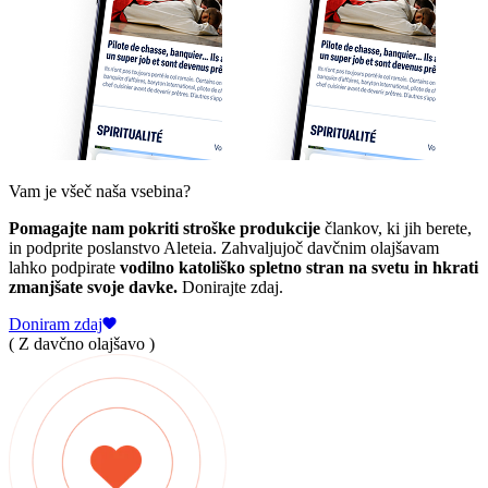
Vam je všeč naša vsebina?
Pomagajte nam pokriti stroške produkcije
člankov, ki jih berete,
in podprite poslanstvo Aleteia. Zahvaljujoč davčnim olajšavam
lahko podpirate
vodilno katoliško spletno stran na svetu in hkrati
zmanjšate svoje davke.
Donirajte zdaj.
Doniram zdaj
( Z davčno olajšavo )