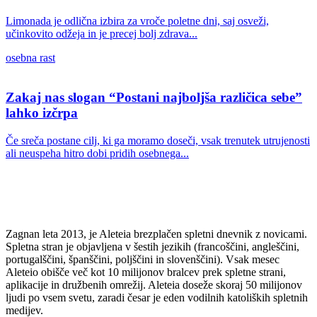
Limonada je odlična izbira za vroče poletne dni, saj osveži,
učinkovito odžeja in je precej bolj zdrava...
osebna rast
Zakaj nas slogan “Postani najboljša različica sebe”
lahko izčrpa
Če sreča postane cilj, ki ga moramo doseči, vsak trenutek utrujenosti
ali neuspeha hitro dobi pridih osebnega...
Zagnan leta 2013, je Aleteia brezplačen spletni dnevnik z novicami.
Spletna stran je objavljena v šestih jezikih (francoščini, angleščini,
portugalščini, španščini, poljščini in slovenščini). Vsak mesec
Aleteio obišče več kot 10 milijonov bralcev prek spletne strani,
aplikacije in družbenih omrežij. Aleteia doseže skoraj 50 milijonov
ljudi po vsem svetu, zaradi česar je eden vodilnih katoliških spletnih
medijev.