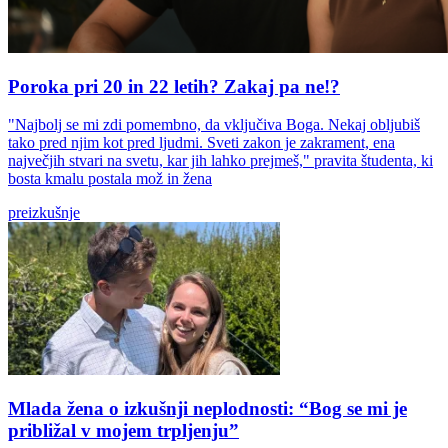
Poroka pri 20 in 22 letih? Zakaj pa ne!?
"Najbolj se mi zdi pomembno, da vključiva Boga. Nekaj obljubiš
tako pred njim kot pred ljudmi. Sveti zakon je zakrament, ena
največjih stvari na svetu, kar jih lahko prejmeš," pravita študenta, ki
bosta kmalu postala mož in žena
preizkušnje
Mlada žena o izkušnji neplodnosti: “Bog se mi je
približal v mojem trpljenju”