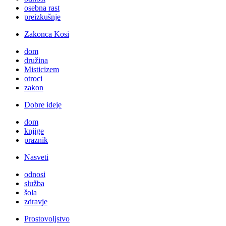
osebna rast
preizkušnje
Zakonca Kosi
dom
družina
Misticizem
otroci
zakon
Dobre ideje
dom
knjige
praznik
Nasveti
odnosi
služba
šola
zdravje
Prostovoljstvo