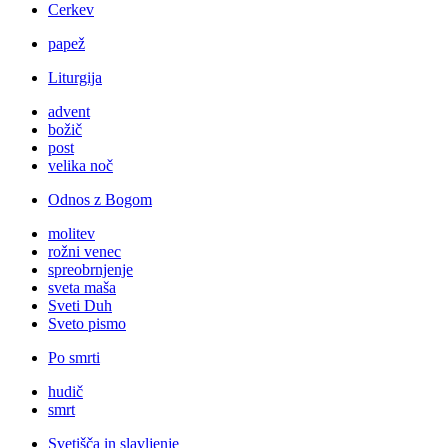
Cerkev
papež
Liturgija
advent
božič
post
velika noč
Odnos z Bogom
molitev
rožni venec
spreobrnjenje
sveta maša
Sveti Duh
Sveto pismo
Po smrti
hudič
smrt
Svetišča in slavljenje