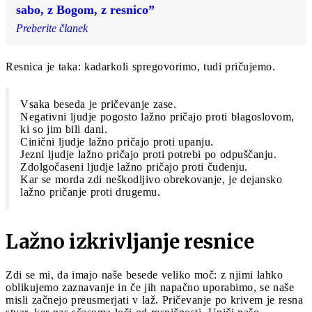
sabo, z Bogom, z resnico”
Preberite članek
Resnica je taka: kadarkoli spregovorimo, tudi pričujemo.
Vsaka beseda je pričevanje zase.
Negativni ljudje pogosto lažno pričajo proti blagoslovom,
ki so jim bili dani.
Cinični ljudje lažno pričajo proti upanju.
Jezni ljudje lažno pričajo proti potrebi po odpuščanju.
Zdolgočaseni ljudje lažno pričajo proti čudenju.
Kar se morda zdi neškodljivo obrekovanje, je dejansko
lažno pričanje proti drugemu.
Lažno izkrivljanje resnice
Zdi se mi, da imajo naše besede veliko moč: z njimi lahko
oblikujemo zaznavanje in če jih napačno uporabimo, se naše
misli začnejo preusmerjati v laž. Pričevanje po krivem je resna