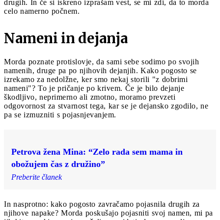
drugih. In če si iskreno izprašam vest, se mi zdi, da to morda
celo namerno počnem.
Nameni in dejanja
Morda poznate protislovje, da sami sebe sodimo po svojih
namenih, druge pa po njihovih dejanjih. Kako pogosto se
izrekamo za nedolžne, ker smo nekaj storili "z dobrimi
nameni"? To je pričanje po krivem. Če je bilo dejanje
škodljivo, neprimerno ali zmotno, moramo prevzeti
odgovornost za stvarnost tega, kar se je dejansko zgodilo, ne
pa se izmuzniti s pojasnjevanjem.
Petrova žena Mina: “Zelo rada sem mama in
obožujem čas z družino”
Preberite članek
In nasprotno: kako pogosto zavračamo pojasnila drugih za
njihove napake? Morda poskušajo pojasniti svoj namen, mi pa