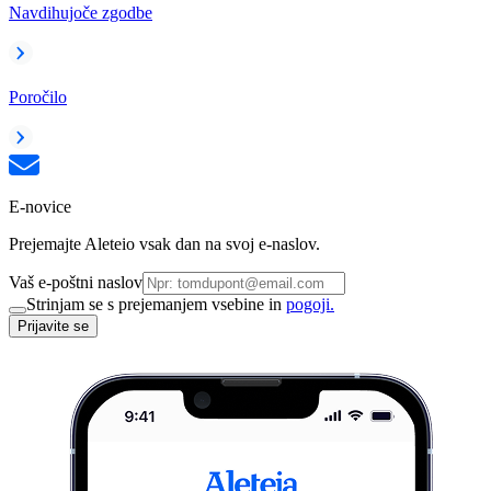
Navdihujoče zgodbe
Poročilo
E-novice
Prejemajte Aleteio vsak dan na svoj e-naslov.
Vaš e-poštni naslov
Strinjam se s prejemanjem vsebine in
pogoji.
Prijavite se