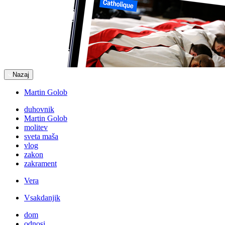
Nazaj
Martin Golob
duhovnik
Martin Golob
molitev
sveta maša
vlog
zakon
zakrament
Vera
Vsakdanjik
dom
odnosi