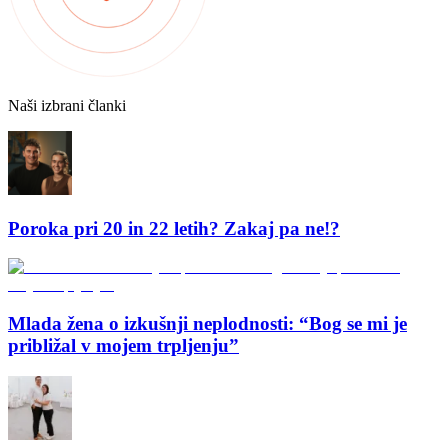
Naši izbrani članki
Poroka pri 20 in 22 letih? Zakaj pa ne!?
Mlada žena o izkušnji neplodnosti: “Bog se mi je
približal v mojem trpljenju”