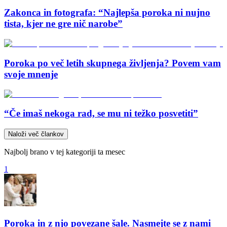
Zakonca in fotografa: “Najlepša poroka ni nujno
tista, kjer ne gre nič narobe”
Poroka po več letih skupnega življenja? Povem vam
svoje mnenje
“Če imaš nekoga rad, se mu ni težko posvetiti”
Naloži več člankov
Najbolj brano v tej kategoriji ta mesec
1
Poroka in z njo povezane šale. Nasmejte se z nami