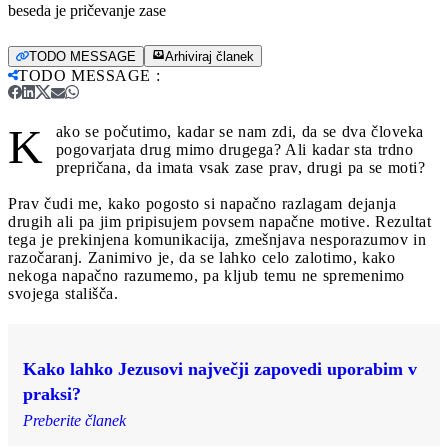
beseda je pričevanje zase
TODO MESSAGE
Arhiviraj članek
TODO MESSAGE
:
K
ako se počutimo, kadar se nam zdi, da se dva človeka
pogovarjata drug mimo drugega? Ali kadar sta trdno
prepričana, da imata vsak zase prav, drugi pa se moti?
Prav čudi me, kako pogosto si napačno razlagam dejanja
drugih ali pa jim pripisujem povsem napačne motive. Rezultat
tega je prekinjena komunikacija, zmešnjava nesporazumov in
razočaranj. Zanimivo je, da se lahko celo zalotimo, kako
nekoga napačno razumemo, pa kljub temu ne spremenimo
svojega stališča.
Kako lahko Jezusovi največji zapovedi uporabim v
praksi?
Preberite članek