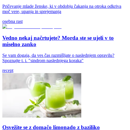
Pričevanje mlade ženske, ki v obdobju čakanja na otroka odkriva
moč vere, upanja in sprejemanja
osebna rast
Vedno nekaj načrtujete? Morda ste se ujeli v to
miselno zanko
Se vam dogaja, da ves čas razmišljate o naslednjem opravilu?
Spoznajte t. i. "sindrom naslednjega koraka"
recept
Osvežite se z domačo limonado z baziliko