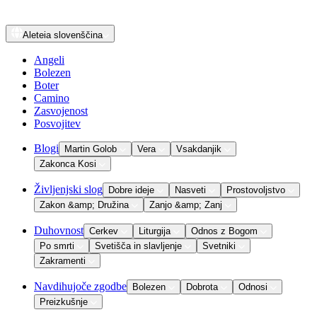
Aleteia
slovenščina
Angeli
Bolezen
Boter
Camino
Zasvojenost
Posvojitev
Blogi
Martin Golob
Vera
Vsakdanjik
Zakonca Kosi
Življenjski slog
Dobre ideje
Nasveti
Prostovoljstvo
Zakon &amp; Družina
Zanjo &amp; Zanj
Duhovnost
Cerkev
Liturgija
Odnos z Bogom
Po smrti
Svetišča in slavljenje
Svetniki
Zakramenti
Navdihujoče zgodbe
Bolezen
Dobrota
Odnosi
Preizkušnje