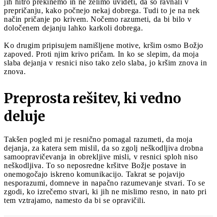
jih hitro prekinemo in ne želimo uvideti, da so ravnali v
prepričanju, kako počnejo nekaj dobrega. Tudi to je na nek
način pričanje po krivem. Nočemo razumeti, da bi bilo v
določenem dejanju lahko karkoli dobrega.
Ko drugim pripisujem namišljene motive, kršim osmo Božjo
zapoved. Proti njim krivo pričam. In ko se slepim, da moja
slaba dejanja v resnici niso tako zelo slaba, jo kršim znova in
znova.
Preprosta rešitev, ki vedno
deluje
Takšen pogled mi je resnično pomagal razumeti, da moja
dejanja, za katera sem mislil, da so zgolj neškodljiva drobna
samoopravičevanja in obrekljive misli, v resnici sploh niso
neškodljiva. To so neposredne kršitve Božje postave in
onemogočajo iskreno komunikacijo. Takrat se pojavijo
nesporazumi, domneve in napačno razumevanje stvari. To se
zgodi, ko izrečemo stvari, ki jih ne mislimo resno, in nato pri
tem vztrajamo, namesto da bi se opravičili.