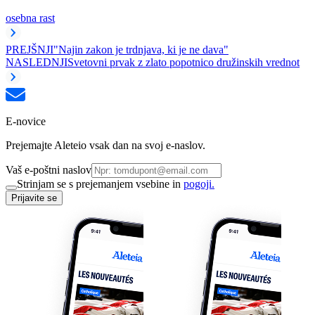
osebna rast
PREJŠNJI
"Najin zakon je trdnjava, ki je ne dava"
NASLEDNJI
Svetovni prvak z zlato popotnico družinskih vrednot
E-novice
Prejemajte Aleteio vsak dan na svoj e-naslov.
Vaš e-poštni naslov
Strinjam se s prejemanjem vsebine in
pogoji.
Prijavite se