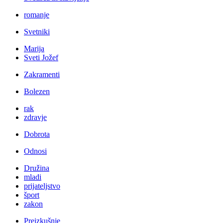
romanje
Svetniki
Marija
Sveti Jožef
Zakramenti
Bolezen
rak
zdravje
Dobrota
Odnosi
Družina
mladi
prijateljstvo
šport
zakon
Preizkušnje