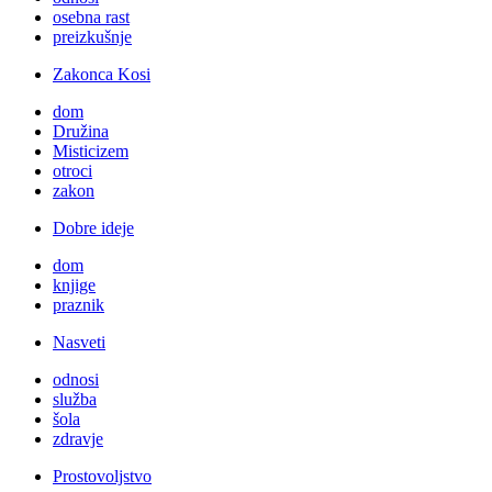
osebna rast
preizkušnje
Zakonca Kosi
dom
Družina
Misticizem
otroci
zakon
Dobre ideje
dom
knjige
praznik
Nasveti
odnosi
služba
šola
zdravje
Prostovoljstvo