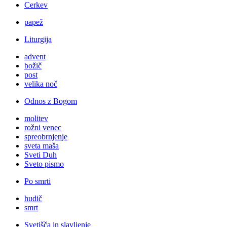
Cerkev
papež
Liturgija
advent
božič
post
velika noč
Odnos z Bogom
molitev
rožni venec
spreobrnjenje
sveta maša
Sveti Duh
Sveto pismo
Po smrti
hudič
smrt
Svetišča in slavljenje