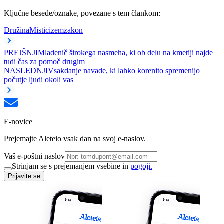
Ključne besede/oznake, povezane s tem člankom:
Družina
Misticizem
zakon
PREJŠNJI
Mladenič širokega nasmeha, ki ob delu na kmetiji najde
tudi čas za pomoč drugim
NASLEDNJI
Vsakdanje navade, ki lahko korenito spremenijo
počutje ljudi okoli vas
E-novice
Prejemajte Aleteio vsak dan na svoj e-naslov.
Vaš e-poštni naslov
Strinjam se s prejemanjem vsebine in
pogoji.
Prijavite se