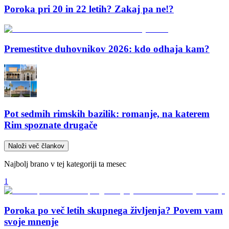
Poroka pri 20 in 22 letih? Zakaj pa ne!?
Premestitve duhovnikov 2026: kdo odhaja kam?
Pot sedmih rimskih bazilik: romanje, na katerem
Rim spoznate drugače
Naloži več člankov
Najbolj brano v tej kategoriji ta mesec
1
Poroka po več letih skupnega življenja? Povem vam
svoje mnenje