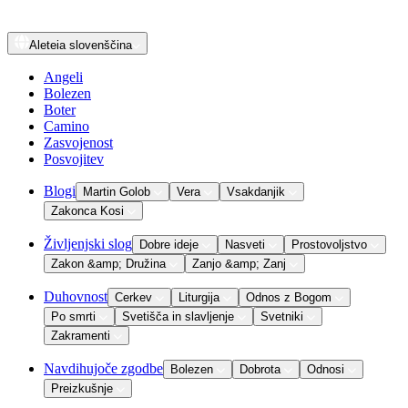
Aleteia
slovenščina
Angeli
Bolezen
Boter
Camino
Zasvojenost
Posvojitev
Blogi
Martin Golob
Vera
Vsakdanjik
Zakonca Kosi
Življenjski slog
Dobre ideje
Nasveti
Prostovoljstvo
Zakon &amp; Družina
Zanjo &amp; Zanj
Duhovnost
Cerkev
Liturgija
Odnos z Bogom
Po smrti
Svetišča in slavljenje
Svetniki
Zakramenti
Navdihujoče zgodbe
Bolezen
Dobrota
Odnosi
Preizkušnje