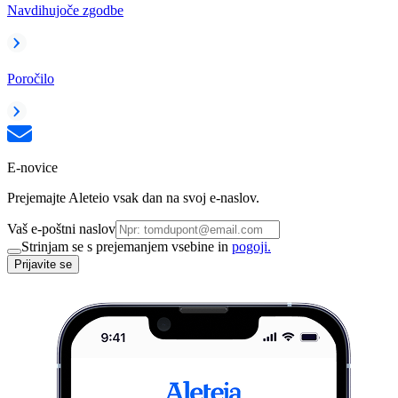
Navdihujoče zgodbe
Poročilo
E-novice
Prejemajte Aleteio vsak dan na svoj e-naslov.
Vaš e-poštni naslov
Strinjam se s prejemanjem vsebine in
pogoji.
Prijavite se