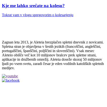
Kje me lahko srečate na kolesu?
Tokrat vam v vlogu spregovorim o kolesarjenju
Zagnan leta 2013, je Aleteia brezplačen spletni dnevnik z novicami.
Spletna stran je objavljena v šestih jezikih (francoščini, angleščini,
portugalščini, španščini, poljščini in slovenščini). Vsak mesec
Aleteio obišče več kot 10 milijonov bralcev prek spletne strani,
aplikacije in družbenih omrežij. Aleteia doseže skoraj 50 milijonov
ljudi po vsem svetu, zaradi česar je eden vodilnih katoliških spletnih
medijev.