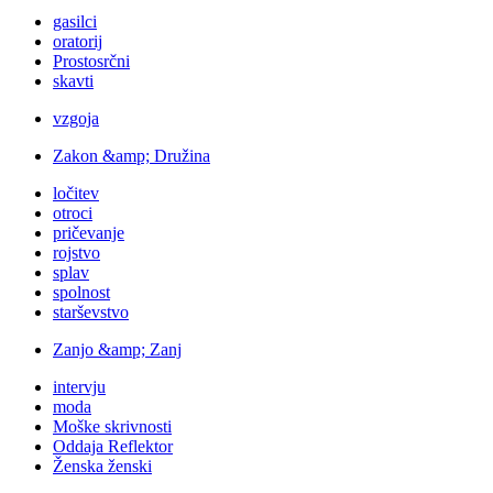
gasilci
oratorij
Prostosrčni
skavti
vzgoja
Zakon &amp; Družina
ločitev
otroci
pričevanje
rojstvo
splav
spolnost
starševstvo
Zanjo &amp; Zanj
intervju
moda
Moške skrivnosti
Oddaja Reflektor
Ženska ženski