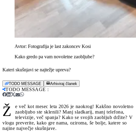
Avtor:
Fotografija je last zakoncev Kosi
Kako gredo pa vam novoletne zaobljube?
Kateri skušnjavi se najtežje upreva?
TODO MESSAGE
Arhiviraj članek
TODO MESSAGE
:
Ž
e več kot mesec leta 2026 je naokrog! Kakšno novoletno
zaobljubo ste sklenili? Manj sladkarij, manj telefona,
televizije, več spanja? Kako se svojih zaobljub držite? V
vlogu preverite, kako gre nama, oziroma, še bolje, katere so
najine največje skušnjave.