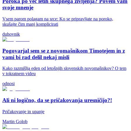
Poroka po več letih skupnega življenja? Povem vam
svoje mnenje
Vsem parom polagam na srce: Ko se pripravljate na poroko,
skušajte čim manj komplicirati
duhovnik
Pogovarjal sem se z novomašnikom Timotejem in z
vami bi rad delil nekaj misli
Kako razmišlja eden od letošnjih slovenskih novomašnikov? O tem
v tokratnem videu
odnosi
Ali ni logično, da se pričakovanja uresničijo?!
Pričakovanje in upanje
Martin Golob