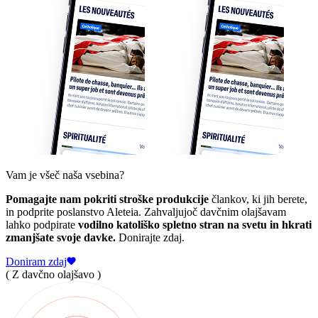
Vam je všeč naša vsebina?
Pomagajte nam pokriti stroške produkcije
člankov, ki jih berete,
in podprite poslanstvo Aleteia. Zahvaljujoč davčnim olajšavam
lahko podpirate
vodilno katoliško spletno stran na svetu in hkrati
zmanjšate svoje davke.
Donirajte zdaj.
Doniram zdaj
( Z davčno olajšavo )