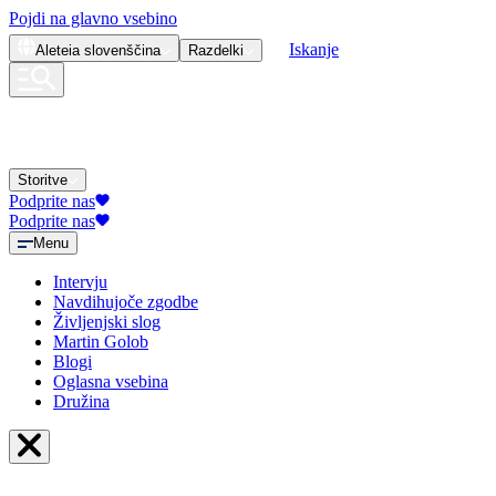
Pojdi na glavno vsebino
Iskanje
Aleteia
slovenščina
Razdelki
Storitve
Podprite nas
Podprite nas
Menu
Intervju
Navdihujoče zgodbe
Življenjski slog
Martin Golob
Blogi
Oglasna vsebina
Družina