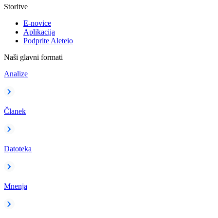
Storitve
E-novice
Aplikacija
Podprite Aleteio
Naši glavni formati
Analize
Članek
Datoteka
Mnenja