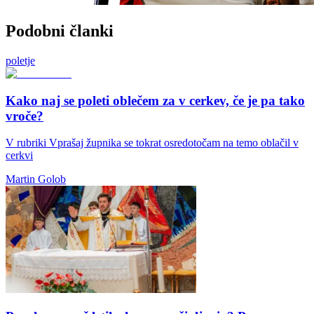
Podobni članki
poletje
Kako naj se poleti oblečem za v cerkev, če je pa tako
vroče?
V rubriki Vprašaj župnika se tokrat osredotočam na temo oblačil v
cerkvi
Martin Golob