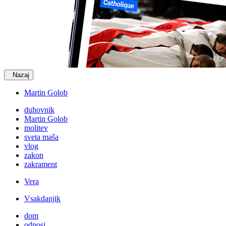
Nazaj
Martin Golob
duhovnik
Martin Golob
molitev
sveta maša
vlog
zakon
zakrament
Vera
Vsakdanjik
dom
odnosi