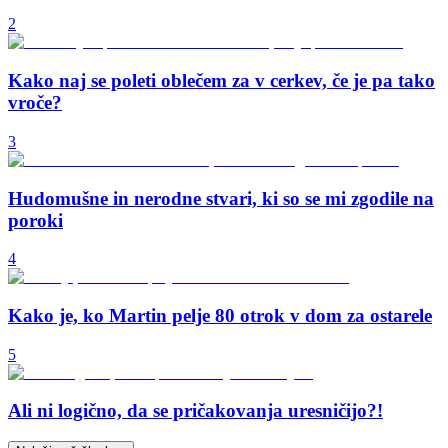
2
Kako naj se poleti oblečem za v cerkev, če je pa tako
vroče?
3
Hudomušne in nerodne stvari, ki so se mi zgodile na
poroki
4
Kako je, ko Martin pelje 80 otrok v dom za ostarele
5
Ali ni logično, da se pričakovanja uresničijo?!