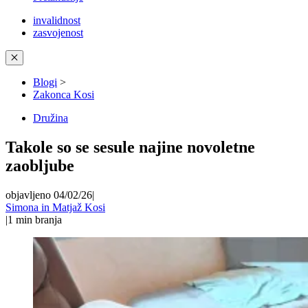
invalidnost
zasvojenost
✕
Blogi
>
Zakonca Kosi
Družina
Takole so se sesule najine novoletne
zaobljube
objavljeno 04/02/26
|
Simona in Matjaž Kosi
|
1
min branja