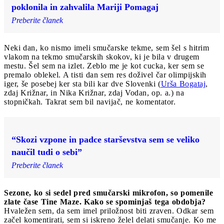
poklonila in zahvalila Mariji Pomagaj
Preberite članek
Neki dan, ko nismo imeli smučarske tekme, sem šel s hitrim
vlakom na tekmo smučarskih skokov, ki je bila v drugem
mestu. Šel sem na izlet. Zeblo me je kot cucka, ker sem se
premalo oblekel. A tisti dan sem res doživel čar olimpijskih
iger, še posebej ker sta bili kar dve Slovenki (
Urša Bogataj
,
zdaj Križnar, in Nika Križnar, zdaj Vodan, op. a.) na
stopničkah. Takrat sem bil navijač, ne komentator.
“Skozi vzpone in padce starševstva sem se veliko
naučil tudi o sebi”
Preberite članek
Sezone, ko si sedel pred smučarski mikrofon, so pomenile
zlate čase Tine Maze. Kako se spominjaš tega obdobja?
Hvaležen sem, da sem imel priložnost biti zraven. Odkar sem
začel komentirati, sem si iskreno želel delati smučanje. Ko me