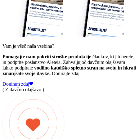
Vam je všeč naša vsebina?
Pomagajte nam pokriti stroške produkcije
člankov, ki jih berete,
in podprite poslanstvo Aleteia. Zahvaljujoč davčnim olajšavam
lahko podpirate
vodilno katoliško spletno stran na svetu in hkrati
zmanjšate svoje davke.
Donirajte zdaj.
Doniram zdaj
( Z davčno olajšavo )