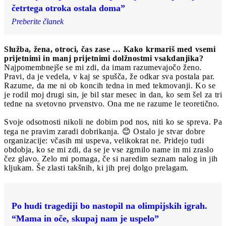
četrtega otroka ostala doma”
Preberite članek
Služba, žena, otroci, čas zase … Kako krmariš med vsemi
prijetnimi in manj prijetnimi dolžnostmi vsakdanjika?
Najpomembnejše se mi zdi, da imam razumevajočo ženo.
Pravi, da je vedela, v kaj se spušča, že odkar sva postala par.
Razume, da me ni ob koncih tedna in med tekmovanji. Ko se
je rodil moj drugi sin, je bil star mesec in dan, ko sem šel za tri
tedne na svetovno prvenstvo. Ona me ne razume le teoretično.
Svoje odsotnosti nikoli ne dobim pod nos, niti ko se spreva. Pa
tega ne pravim zaradi dobrikanja. 😊 Ostalo je stvar dobre
organizacije: včasih mi uspeva, velikokrat ne. Pridejo tudi
obdobja, ko se mi zdi, da se je vse zgrnilo name in mi zraslo
čez glavo. Zelo mi pomaga, če si naredim seznam nalog in jih
kljukam. Še zlasti takšnih, ki jih prej dolgo prelagam.
Po hudi tragediji bo nastopil na olimpijskih igrah.
“Mama in oče, skupaj nam je uspelo”