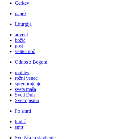
Cerkev
papež
Liturgija
advent
božič
post
velika noč
Odnos z Bogom
molitev
rožni venec
spreobrnjenje
sveta maša
Sveti Duh
Sveto pismo
Po smrti
hudič
smrt
Svetišča in slavljenje