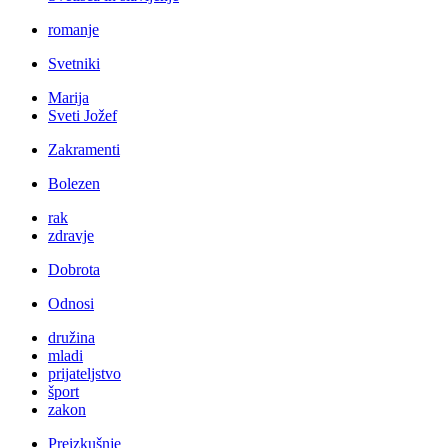
romanje
Svetniki
Marija
Sveti Jožef
Zakramenti
Bolezen
rak
zdravje
Dobrota
Odnosi
družina
mladi
prijateljstvo
šport
zakon
Preizkušnje