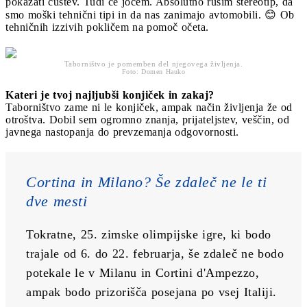
pokazati čustev. Tudi če jočem. Absolutno rušim stereotip, da
smo moški tehnični tipi in da nas zanimajo avtomobili. 😊 Ob
tehničnih izzivih pokličem na pomoč očeta.
Taborništvo je pomemben del njegovega življenja.
Foto: Domen Hauko
Kateri je tvoj najljubši konjiček in zakaj?
Taborništvo zame ni le konjiček, ampak način življenja že od
otroštva. Dobil sem ogromno znanja, prijateljstev, veščin, od
javnega nastopanja do prevzemanja odgovornosti.
Cortina in Milano? Še zdaleč ne le ti 
dve mesti
Tokratne, 25. zimske olimpijske igre, ki bodo 
trajale od 6. do 22. februarja, še zdaleč ne bodo 
potekale le v Milanu in Cortini d'Ampezzo, 
ampak bodo prizorišča posejana po vsej Italiji. 