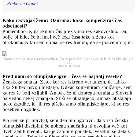
Preberite članek
Kako razvajaš ženo? Oziroma: kako kompenziraš čas
odsotnosti?
Pomembno je, da skupni čas preživimo res kakovostno. Da,
bolje bi bilo, če bi imel več tega časa tako z ženo kot
otrokoma. A ko sem doma, se res trudim, da se posvetim njim.
Komentator je najbolj izpostavljen. Za neposredni prenos pa dela še veliko drugih
ljudi.
Foto: Blaž Oman
Pred nami so olimpijske igre – česa se najbolj veseliš?
Ženskega smuka. Zato, ker res iskreno verjamem, da lahko
Ilka Štuhec osvoji medaljo. Odkar komentiram smučanje, sem
ga res še bolj vzljubil. Ampak če ni dobrega rezultata Slovenk,
pa vedno nekaj zmanjka. Sliši se obrabljeno, ampak obstajajo
neke zgodbe, ki jih res pišejo samo olimpijske igre, ki so res
poseben dogodek.
Ko sem se pripravljal, sem denimo ugotovil, da v isti ženski
olimpijski disciplini še nobena smučarka ni osvojila več kot
dveh zlatih medalj, kar je zanimiv podatek. Veselim se dela s
sodelavci s Televizije Slovenija, saj smo res dobra ekipa,