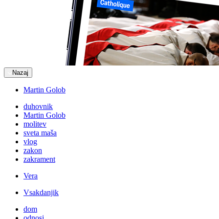
Nazaj
Martin Golob
duhovnik
Martin Golob
molitev
sveta maša
vlog
zakon
zakrament
Vera
Vsakdanjik
dom
odnosi