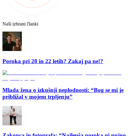
Naši izbrani članki
Poroka pri 20 in 22 letih? Zakaj pa ne!?
Mlada žena o izkušnji neplodnosti: “Bog se mi je
približal v mojem trpljenju”
Zakonca in fotografa: “Najlepša poroka ni nujno