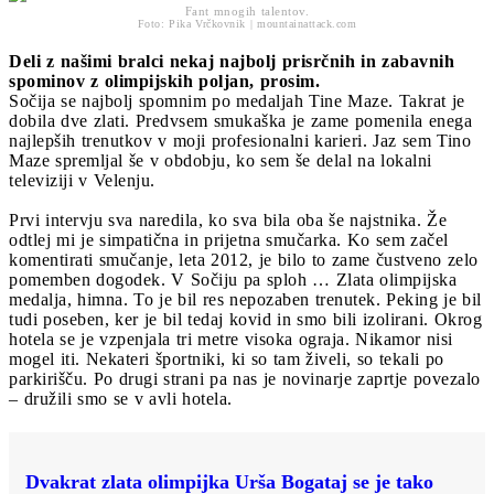
Fant mnogih talentov.
Foto: Pika Vrčkovnik | mountainattack.com
Deli z našimi bralci nekaj najbolj prisrčnih in zabavnih
spominov z olimpijskih poljan, prosim.
Sočija se najbolj spomnim po medaljah Tine Maze. Takrat je
dobila dve zlati. Predvsem smukaška je zame pomenila enega
najlepših trenutkov v moji profesionalni karieri. Jaz sem Tino
Maze spremljal še v obdobju, ko sem še delal na lokalni
televiziji v Velenju.
Prvi intervju sva naredila, ko sva bila oba še najstnika. Že
odtlej mi je simpatična in prijetna smučarka. Ko sem začel
komentirati smučanje, leta 2012, je bilo to zame čustveno zelo
pomemben dogodek. V Sočiju pa sploh … Zlata olimpijska
medalja, himna. To je bil res nepozaben trenutek. Peking je bil
tudi poseben, ker je bil tedaj kovid in smo bili izolirani. Okrog
hotela se je vzpenjala tri metre visoka ograja. Nikamor nisi
mogel iti. Nekateri športniki, ki so tam živeli, so tekali po
parkirišču. Po drugi strani pa nas je novinarje zaprtje povezalo
– družili smo se v avli hotela.
Dvakrat zlata olimpijka Urša Bogataj se je tako