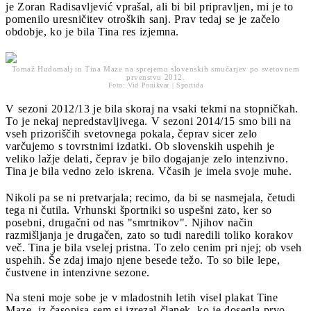
je Zoran Radisavljević vprašal, ali bi bil pripravljen, mi je to
pomenilo uresničitev otroških sanj. Prav tedaj se je začelo
obdobje, ko je bila Tina res izjemna.
Tomaž Hudomalj in Tina Maze na sprejemu slovenskih smučarjev po svetovnem
prvenstvu 2012.
Foto: Vid Ponikvar | Sportida
V sezoni 2012/13 je bila skoraj na vsaki tekmi na stopničkah.
To je nekaj nepredstavljivega. V sezoni 2014/15 smo bili na
vseh prizoriščih svetovnega pokala, čeprav sicer zelo
varčujemo s tovrstnimi izdatki. Ob slovenskih uspehih je
veliko lažje delati, čeprav je bilo dogajanje zelo intenzivno.
Tina je bila vedno zelo iskrena. Včasih je imela svoje muhe.
Nikoli pa se ni pretvarjala; recimo, da bi se nasmejala, četudi
tega ni čutila. Vrhunski športniki so uspešni zato, ker so
posebni, drugačni od nas "smrtnikov". Njihov način
razmišljanja je drugačen, zato so tudi naredili toliko korakov
več. Tina je bila vselej pristna. To zelo cenim pri njej; ob vseh
uspehih. Še zdaj imajo njene besede težo. To so bile lepe,
čustvene in intenzivne sezone.
Na steni moje sobe je v mladostnih letih visel plakat Tine
Maze, iz časopisa sem si izrezal članek, ko je dosegla prvo