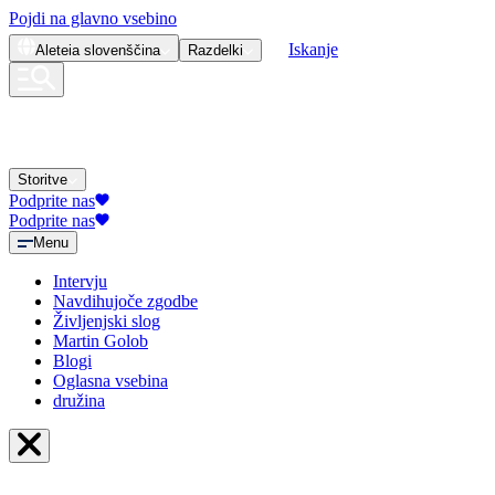
Pojdi na glavno vsebino
Iskanje
Aleteia
slovenščina
Razdelki
Storitve
Podprite nas
Podprite nas
Menu
Intervju
Navdihujoče zgodbe
Življenjski slog
Martin Golob
Blogi
Oglasna vsebina
družina