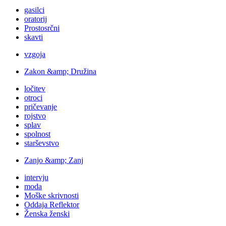
gasilci
oratorij
Prostosrčni
skavti
vzgoja
Zakon &amp; Družina
ločitev
otroci
pričevanje
rojstvo
splav
spolnost
starševstvo
Zanjo &amp; Zanj
intervju
moda
Moške skrivnosti
Oddaja Reflektor
Ženska ženski