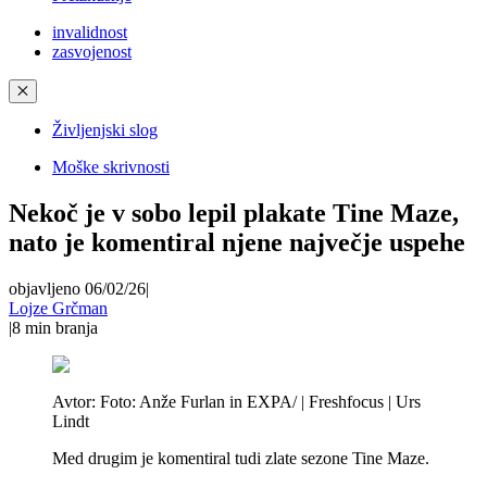
invalidnost
zasvojenost
✕
Življenjski slog
Moške skrivnosti
Nekoč je v sobo lepil plakate Tine Maze,
nato je komentiral njene največje uspehe
objavljeno 06/02/26
|
Lojze Grčman
|
8
min branja
Avtor:
Foto: Anže Furlan in EXPA/ | Freshfocus | Urs
Lindt
Med drugim je komentiral tudi zlate sezone Tine Maze.