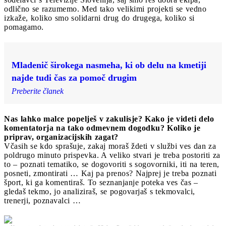
odlično se razumemo. Med tako velikimi projekti se vedno
izkaže, koliko smo solidarni drug do drugega, koliko si
pomagamo.
Mladenič širokega nasmeha, ki ob delu na kmetiji
najde tudi čas za pomoč drugim
Preberite članek
Nas lahko malce popelješ v zakulisje? Kako je videti delo
komentatorja na tako odmevnem dogodku? Koliko je
priprav, organizacijskih zagat?
Včasih se kdo sprašuje, zakaj moraš ždeti v službi ves dan za
poldrugo minuto prispevka. A veliko stvari je treba postoriti za
to – poznati tematiko, se dogovoriti s sogovorniki, iti na teren,
posneti, zmontirati … Kaj pa prenos? Najprej je treba poznati
šport, ki ga komentiraš. To seznanjanje poteka ves čas –
gledaš tekmo, jo analiziraš, se pogovarjaš s tekmovalci,
trenerji, poznavalci …