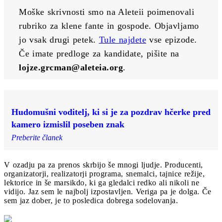
Moške skrivnosti smo na Aleteii poimenovali 
rubriko za klene fante in gospode. Objavljamo 
jo vsak drugi petek. 
Tule najdete
 vse epizode. 
Če imate predloge za kandidate, pišite na 
lojze.grcman@aleteia.org
.
Hudomušni voditelj, ki si je za pozdrav hčerke pred
kamero izmislil poseben znak
Preberite članek
V ozadju pa za prenos skrbijo še mnogi ljudje. Producenti,
organizatorji, realizatorji programa, snemalci, tajnice režije,
lektorice in še marsikdo, ki ga gledalci redko ali nikoli ne
vidijo. Jaz sem le najbolj izpostavljen. Veriga pa je dolga. Če
sem jaz dober, je to posledica dobrega sodelovanja.