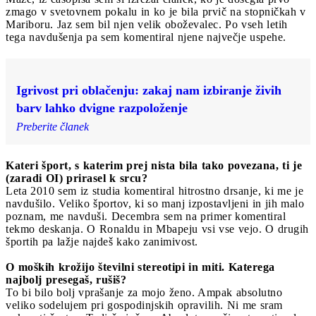
zmago v svetovnem pokalu in ko je bila prvič na stopničkah v
Mariboru. Jaz sem bil njen velik oboževalec. Po vseh letih
tega navdušenja pa sem komentiral njene največje uspehe.
Igrivost pri oblačenju: zakaj nam izbiranje živih
barv lahko dvigne razpoloženje
Preberite članek
Kateri šport, s katerim prej nista bila tako povezana, ti je
(zaradi OI) prirasel k srcu?
Leta 2010 sem iz studia komentiral hitrostno drsanje, ki me je
navdušilo. Veliko športov, ki so manj izpostavljeni in jih malo
poznam, me navduši. Decembra sem na primer komentiral
tekmo deskanja. O Ronaldu in Mbapeju vsi vse vejo. O drugih
športih pa lažje najdeš kako zanimivost.
O moških krožijo številni stereotipi in miti. Katerega
najbolj presegaš, rušiš?
To bi bilo bolj vprašanje za mojo ženo. Ampak absolutno
veliko sodelujem pri gospodinjskih opravilih. Ni me sram