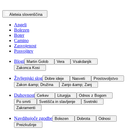
Aleteia
slovenščina
Angeli
Bolezen
Boter
Camino
Zasvojenost
Posvojitev
Blogi
Martin Golob
Vera
Vsakdanjik
Zakonca Kosi
Življenjski slog
Dobre ideje
Nasveti
Prostovoljstvo
Zakon &amp; Družina
Zanjo &amp; Zanj
Duhovnost
Cerkev
Liturgija
Odnos z Bogom
Po smrti
Svetišča in slavljenje
Svetniki
Zakramenti
Navdihujoče zgodbe
Bolezen
Dobrota
Odnosi
Preizkušnje