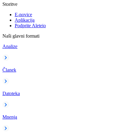
Storitve
E-novice
Aplikacija
Podprite Aleteio
Naši glavni formati
Analize
Članek
Datoteka
Mnenja