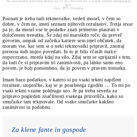
Na nacionalni televiziji deluje že 23 let. Poročal bo s svojih četrtih olimpijskih
iger.
Foto: RTV Slovenija
Poznati je treba tudi tekmovalke, vedeti moraš, v čem so
dobre, v čem ne, imeti seznam njihovih rezultatov. Tretja stvar
pa je, da moraš vse te podatke znati primerno plasirati v
določenem trenutku. Še zdaj mi marsikdo reče, da preveč
govorim, ampak od začetka kariere sem imel občutek, da
moram vse, kar sem si o neki tekmovalki pripravil, znotraj
prenosa tudi nujno povedati. In to je bilo včasih malce
nepovezano, morda kdaj na silo. Zdaj sem se sprijaznil s tem,
da tudi če si pripravim tri zanimivosti, pa lahko samo eno
povem, je bolj pomembno, da jo povem v pravem trenutku.
Imam bazo podatkov, v katero si po vsaki tekmi napišem
rezultate, stopničke, kaj se je posebnega zgodilo … To mi po
vsaki tekmi vzame poldrugo uro. Je pa treba seveda za
pripravo pogledati značilnosti vsakega prizorišča, kako so
smučarke tam tekmovale. Od vsake smučarke kakšno
zanimivost in podobno.
Za klene fante in gospode