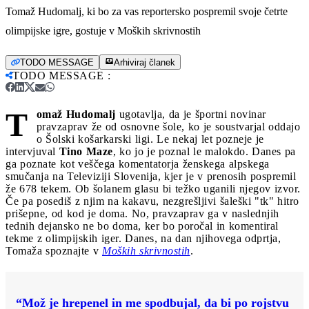
Tomaž Hudomalj, ki bo za vas reportersko pospremil svoje četrte
olimpijske igre, gostuje v Moških skrivnostih
TODO MESSAGE
Arhiviraj članek
TODO MESSAGE
:
T
omaž Hudomalj
ugotavlja, da je športni novinar
pravzaprav že od osnovne šole, ko je soustvarjal oddajo
o Šolski košarkarski ligi. Le nekaj let pozneje je
intervjuval
Tino Maze
, ko jo je poznal le malokdo. Danes pa
ga poznate kot veščega komentatorja ženskega alpskega
smučanja na Televiziji Slovenija, kjer je v prenosih pospremil
že 678 tekem. Ob šolanem glasu bi težko uganili njegov izvor.
Če pa posediš z njim na kakavu, nezgrešljivi šaleški "tk" hitro
prišepne, od kod je doma. No, pravzaprav ga v naslednjih
tednih dejansko ne bo doma, ker bo poročal in komentiral
tekme z olimpijskih iger. Danes, na dan njihovega odprtja,
Tomaža spoznajte v
Moških skrivnostih
.
“Mož je hrepenel in me spodbujal, da bi po rojstvu