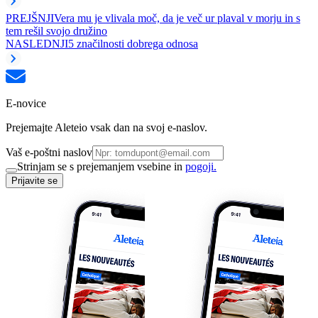
PREJŠNJI
Vera mu je vlivala moč, da je več ur plaval v morju in s
tem rešil svojo družino
NASLEDNJI
5 značilnosti dobrega odnosa
E-novice
Prejemajte Aleteio vsak dan na svoj e-naslov.
Vaš e-poštni naslov
Strinjam se s prejemanjem vsebine in
pogoji.
Prijavite se