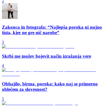
2
Zakonca in fotografa: “Najlepša poroka ni nujno
tista, kjer ne gre nič narobe”
3
Skrbi me možev bojevit način izražanja vere
4
Obhajilo, birma, poroka: kako naj se primerno
oblečem za slovesnost?
5