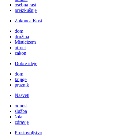
osebna rast
preizkušnje
Zakonca Kosi
dom
družina
Misticizem
otroci
zakon
Dobre ideje
dom
knjige
praznik
Nasveti
odnosi
služba
šola
zdravje
Prostovoljstvo