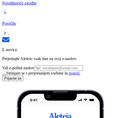
Navdihujoče zgodbe
Poročilo
E-novice
Prejemajte Aleteio vsak dan na svoj e-naslov.
Vaš e-poštni naslov
Strinjam se s prejemanjem vsebine in
pogoji.
Prijavite se