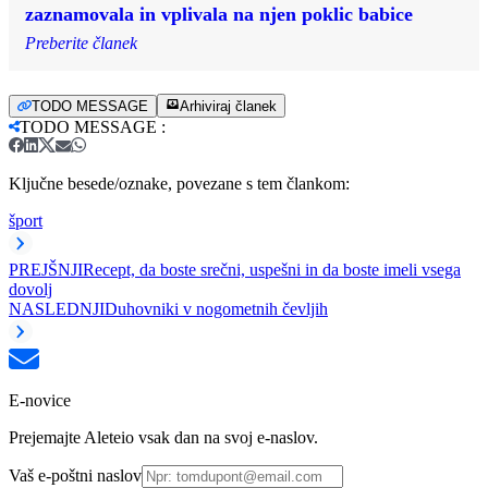
zaznamovala in vplivala na njen poklic babice
Preberite članek
TODO MESSAGE
Arhiviraj članek
TODO MESSAGE
:
Ključne besede/oznake, povezane s tem člankom:
šport
PREJŠNJI
Recept, da boste srečni, uspešni in da boste imeli vsega
dovolj
NASLEDNJI
Duhovniki v nogometnih čevljih
E-novice
Prejemajte Aleteio vsak dan na svoj e-naslov.
Vaš e-poštni naslov