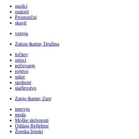
gasilci
oratorij
Prostosrčni
skavti
vzgoja
Zakon &amp; Družina
ločitev
otroci
pričevanje
rojstvo
splav
spolnost
starševstvo
Zanjo &amp; Zanj
intervju
moda
Moške skrivnosti
Oddaja Reflektor
Ženska ženski