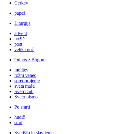
Cerkev
papež
Liturgija
advent
božič
post
velika noč
Odnos z Bogom
molitev
rožni venec
spreobrnjenje
sveta maša
Sveti Duh
Sveto pismo
Po smrti
hudič
smrt
Svetišča in slavljenje