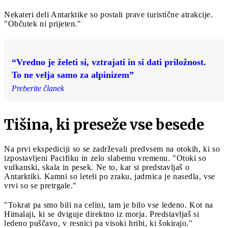
Nekateri deli Antarktike so postali prave turistične atrakcije.
"Občutek ni prijeten."
“Vredno je želeti si, vztrajati in si dati priložnost.
To ne velja samo za alpinizem”
Preberite članek
Tišina, ki preseže vse besede
Na prvi ekspediciji so se zadrževali predvsem na otokih, ki so
izpostavljeni Pacifiku in zelo slabemu vremenu. "Otoki so
vulkanski, skala in pesek. Ne to, kar si predstavljaš o
Antarktiki. Kamni so leteli po zraku, jadrnica je nasedla, vse
vrvi so se pretrgale."
"Tokrat pa smo bili na celini, tam je bilo vse ledeno. Kot na
Himalaji, ki se dviguje direktno iz morja. Predstavljaš si
ledeno puščavo, v resnici pa visoki hribi, ki šokirajo."