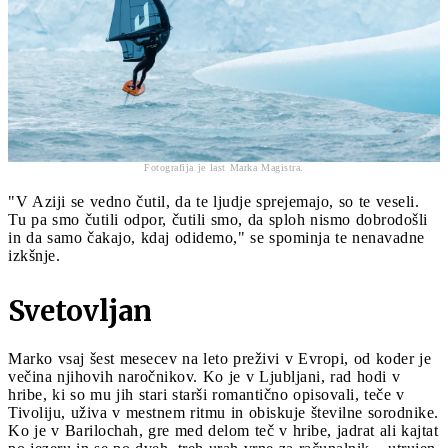
Fotografija je last Marka Magistra.
"V Aziji se vedno čutil, da te ljudje sprejemajo, so te veseli.
Tu pa smo čutili odpor, čutili smo, da sploh nismo dobrodošli
in da samo čakajo, kdaj odidemo," se spominja te nenavadne
izkšnje.
Svetovljan
Marko vsaj šest mesecev na leto preživi v Evropi, od koder je
večina njihovih naročnikov. Ko je v Ljubljani, rad hodi v
hribe, ki so mu jih stari starši romantično opisovali, teče v
Tivoliju, uživa v mestnem ritmu in obiskuje številne sorodnike.
Ko je v Barilochah, gre med delom teč v hribe, jadrat ali kajtat