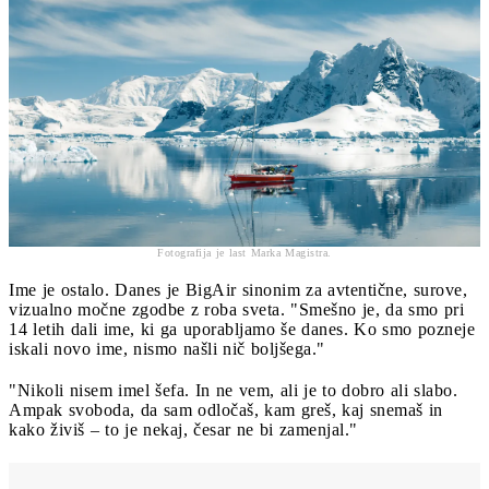
Fotografija je last Marka Magistra.
Ime je ostalo. Danes je BigAir sinonim za avtentične, surove,
vizualno močne zgodbe z roba sveta. "Smešno je, da smo pri
14 letih dali ime, ki ga uporabljamo še danes. Ko smo pozneje
iskali novo ime, nismo našli nič boljšega."
"Nikoli nisem imel šefa. In ne vem, ali je to dobro ali slabo.
Ampak svoboda, da sam odločaš, kam greš, kaj snemaš in
kako živiš – to je nekaj, česar ne bi zamenjal."