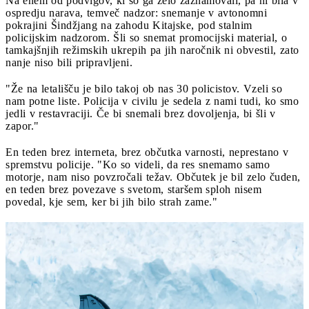
Na enem od podvigov, ki so ga zelo zaznamovali, pa ni bila v
ospredju narava, temveč nadzor: snemanje v avtonomni
pokrajini Šindžjang na zahodu Kitajske, pod stalnim
policijskim nadzorom. Šli so snemat promocijski material, o
tamkajšnjih režimskih ukrepih pa jih naročnik ni obvestil, zato
nanje niso bili pripravljeni.
"Že na letališču je bilo takoj ob nas 30 policistov. Vzeli so
nam potne liste. Policija v civilu je sedela z nami tudi, ko smo
jedli v restavraciji. Če bi snemali brez dovoljenja, bi šli v
zapor."
En teden brez interneta, brez občutka varnosti, neprestano v
spremstvu policije. "Ko so videli, da res snemamo samo
motorje, nam niso povzročali težav. Občutek je bil zelo čuden,
en teden brez povezave s svetom, staršem sploh nisem
povedal, kje sem, ker bi jih bilo strah zame."