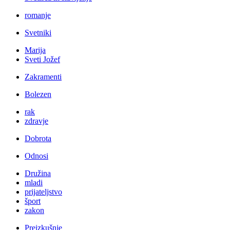
romanje
Svetniki
Marija
Sveti Jožef
Zakramenti
Bolezen
rak
zdravje
Dobrota
Odnosi
Družina
mladi
prijateljstvo
šport
zakon
Preizkušnje