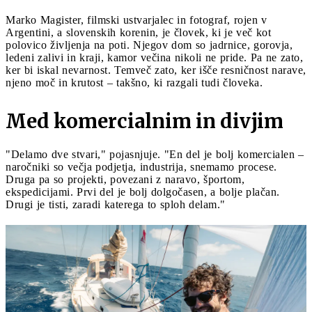
Marko Magister, filmski ustvarjalec in fotograf, rojen v
Argentini, a slovenskih korenin, je človek, ki je več kot
polovico življenja na poti. Njegov dom so jadrnice, gorovja,
ledeni zalivi in kraji, kamor večina nikoli ne pride. Pa ne zato,
ker bi iskal nevarnost. Temveč zato, ker išče resničnost narave,
njeno moč in krutost – takšno, ki razgali tudi človeka.
Med komercialnim in divjim
"Delamo dve stvari," pojasnjuje. "En del je bolj komercialen –
naročniki so večja podjetja, industrija, snemamo procese.
Druga pa so projekti, povezani z naravo, športom,
ekspedicijami. Prvi del je bolj dolgočasen, a bolje plačan.
Drugi je tisti, zaradi katerega to sploh delam."