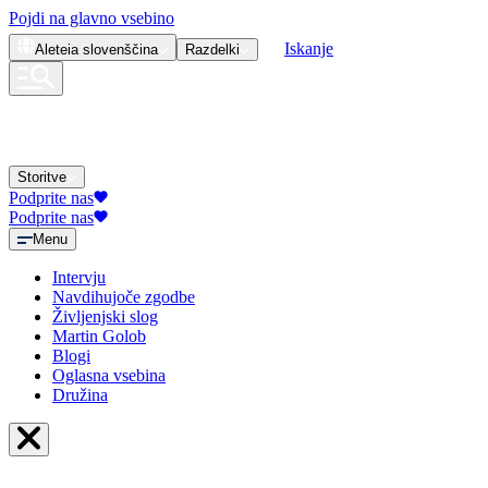
Pojdi na glavno vsebino
Iskanje
Aleteia
slovenščina
Razdelki
Storitve
Podprite nas
Podprite nas
Menu
Intervju
Navdihujoče zgodbe
Življenjski slog
Martin Golob
Blogi
Oglasna vsebina
Družina