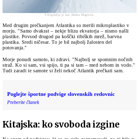
Fotografija je last Marka Magistra.
Med drugim prečkanjem Atlantika so merili mikroplastiko v
morju. "Samo dvakrat – nekje blizu ekvatorja – nismo našli
plastike. Povsod drugod pa koščki ribiških mrež, barvna
plastika. Sredi ničesar. To je bil najbolj žalosten del
potovanja."
Morje ponudi samoto, ki zdravi. "Najbolj se spomnim nočnih
straž. Ko si sam, vsi spijo, ti pa si tam – med nebom in vodo."
Tudi zaradi te samote si želi nekoč Atlantik prečkati sam.
Poglejte športne podvige slovenskih redovnic
Preberite članek
Kitajska: ko svoboda izgine