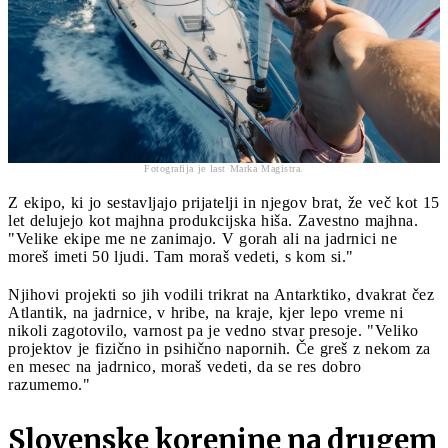
Fotografija je last Marka Magistra.
Z ekipo, ki jo sestavljajo prijatelji in njegov brat, že več kot 15
let delujejo kot majhna produkcijska hiša. Zavestno majhna.
"Velike ekipe me ne zanimajo. V gorah ali na jadrnici ne
moreš imeti 50 ljudi. Tam moraš vedeti, s kom si."
Njihovi projekti so jih vodili trikrat na Antarktiko, dvakrat čez
Atlantik, na jadrnice, v hribe, na kraje, kjer lepo vreme ni
nikoli zagotovilo, varnost pa je vedno stvar presoje. "Veliko
projektov je fizično in psihično napornih. Če greš z nekom za
en mesec na jadrnico, moraš vedeti, da se res dobro
razumemo."
Slovenske korenine na drugem