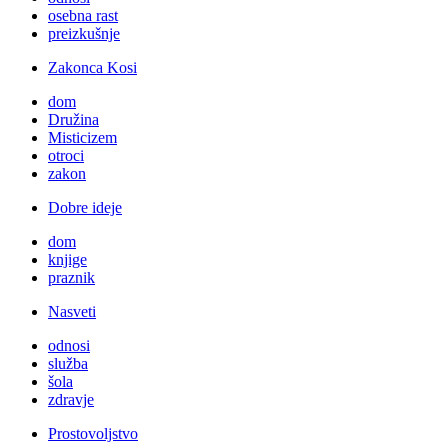
osebna rast
preizkušnje
Zakonca Kosi
dom
Družina
Misticizem
otroci
zakon
Dobre ideje
dom
knjige
praznik
Nasveti
odnosi
služba
šola
zdravje
Prostovoljstvo