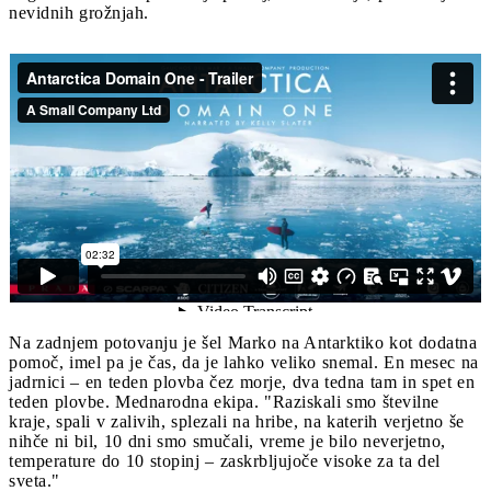
nevidnih grožnjah.
Na zadnjem potovanju je šel Marko na Antarktiko kot dodatna
pomoč, imel pa je čas, da je lahko veliko snemal. En mesec na
jadrnici – en teden plovba čez morje, dva tedna tam in spet en
teden plovbe. Mednarodna ekipa. "Raziskali smo številne
kraje, spali v zalivih, splezali na hribe, na katerih verjetno še
nihče ni bil, 10 dni smo smučali, vreme je bilo neverjetno,
temperature do 10 stopinj – zaskrbljujoče visoke za ta del
sveta."