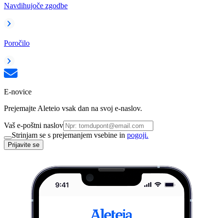
Navdihujoče zgodbe
Poročilo
E-novice
Prejemajte Aleteio vsak dan na svoj e-naslov.
Vaš e-poštni naslov
Strinjam se s prejemanjem vsebine in
pogoji.
Prijavite se