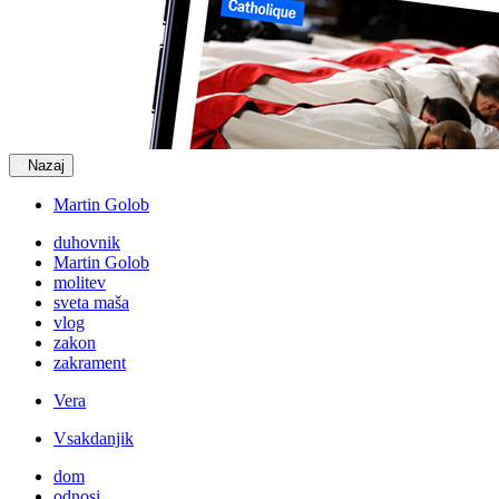
Nazaj
Martin Golob
duhovnik
Martin Golob
molitev
sveta maša
vlog
zakon
zakrament
Vera
Vsakdanjik
dom
odnosi