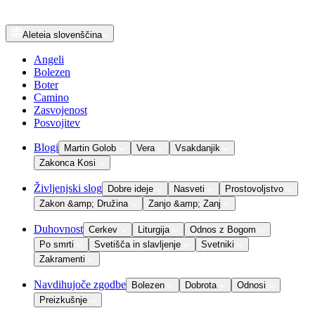
Aleteia
slovenščina
Angeli
Bolezen
Boter
Camino
Zasvojenost
Posvojitev
Blogi
Martin Golob
Vera
Vsakdanjik
Zakonca Kosi
Življenjski slog
Dobre ideje
Nasveti
Prostovoljstvo
Zakon &amp; Družina
Zanjo &amp; Zanj
Duhovnost
Cerkev
Liturgija
Odnos z Bogom
Po smrti
Svetišča in slavljenje
Svetniki
Zakramenti
Navdihujoče zgodbe
Bolezen
Dobrota
Odnosi
Preizkušnje