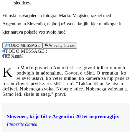
sledilcev.
Filmski ustvarjalec in fotograf Marko Magister, razpet med
Argentino in Slovenijo, najbolj uživa na krajih, kjer ni nikogar in
kjer narava pokaže vso svojo moč
TODO MESSAGE
Arhiviraj članek
TODO MESSAGE
:
K
o Marko govori o Antarktiki, ne govori toliko o novih
podvigih in adrenalinu. Govori o tišini. O trenutku, ko
se svet ustavi, ko veter utihne, ko kamera za hip pade iz
rok in človek prvič zares sliši – nič. "Takšne tišine še nisem
doživel. Nobenega zvoka. Nobene ptice. Nobenega valovanja.
Samo led, skale in sneg," pravi.
Slovenec, ki je bil v Argentini 20 let nepremagljiv
Preberite članek