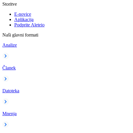
Storitve
E-novice
Aplikacija
Podprite Aleteio
Naši glavni formati
Analize
Članek
Datoteka
Mnenja