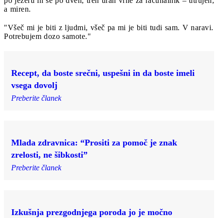
po jezeru in se po dveh, treh urah vrne za računalnik – utrujen,
a miren.
"Všeč mi je biti z ljudmi, všeč pa mi je biti tudi sam. V naravi.
Potrebujem dozo samote."
Recept, da boste srečni, uspešni in da boste imeli
vsega dovolj
Preberite članek
Mlada zdravnica: “Prositi za pomoč je znak
zrelosti, ne šibkosti”
Preberite članek
Izkušnja prezgodnjega poroda jo je močno