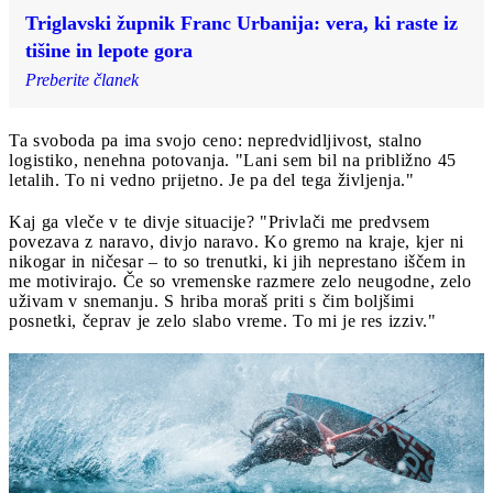
Triglavski župnik Franc Urbanija: vera, ki raste iz
tišine in lepote gora
Preberite članek
Ta svoboda pa ima svojo ceno: nepredvidljivost, stalno
logistiko, nenehna potovanja. "Lani sem bil na približno 45
letalih. To ni vedno prijetno. Je pa del tega življenja."
Kaj ga vleče v te divje situacije? "Privlači me predvsem
povezava z naravo, divjo naravo. Ko gremo na kraje, kjer ni
nikogar in ničesar – to so trenutki, ki jih neprestano iščem in
me motivirajo. Če so vremenske razmere zelo neugodne, zelo
uživam v snemanju. S hriba moraš priti s čim boljšimi
posnetki, čeprav je zelo slabo vreme. To mi je res izziv."