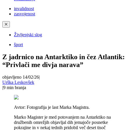
invalidnost
zasvojenost
✕
Življenjski slog
šport
Z jadrnico na Antarktiko in čez Atlantik:
“Privlači me divja narava”
objavljeno 14/02/26
|
Urška Leskovšek
|
9
min branja
Avtor:
Fotografija je last Marka Magistra.
Marko Magister je med potovanjem na Antarktiko na
družbenih omrežjih objavljal dih jemajoče posnetke
pokrajine in v nekaj tednih pridobil več deset tisoč