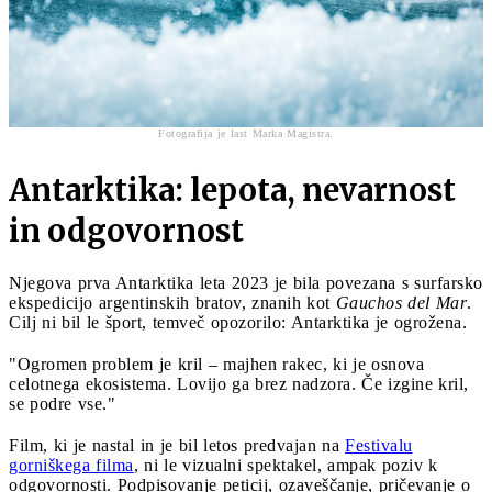
Fotografija je last Marka Magistra.
Antarktika: lepota, nevarnost
in odgovornost
Njegova prva Antarktika leta 2023 je bila povezana s surfarsko
ekspedicijo argentinskih bratov, znanih kot
Gauchos del Mar
.
Cilj ni bil le šport, temveč opozorilo: Antarktika je ogrožena.
"Ogromen problem je kril – majhen rakec, ki je osnova
celotnega ekosistema. Lovijo ga brez nadzora. Če izgine kril,
se podre vse."
Film, ki je nastal in je bil letos predvajan na
Festivalu
gorniškega filma
, ni le vizualni spektakel, ampak poziv k
odgovornosti. Podpisovanje peticij, ozaveščanje, pričevanje o