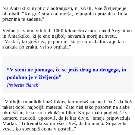
Na Antarktiki ni ptic v notranjosti, ni živali. Vse življenje je
ob obali. "Ko greš stran od morja, je popolna praznina. In ta
praznina te zadene."
Vedno je zanimivih tudi 1000 kilometrov morja med Argentino
in Antarktiko, ki je eno najbolj nevarnih morij na svetu.
"Vsakič, ko greš čez, je par dni, ko je noro. Jadrnica je kar
skakala po zraku, vsi so bruhali."
“V steni ne pomaga, če se jeziš drug na drugega, in
podobno je v življenju”
Preberite članek
"V divjih trenutkih imaš fokus, ker moraš snemati. Veš, da boš
takrat dobil najboljši material. Zato nisi tako pozoren na slabe
okoliščine, te so kot nekakšen filter. Ko pa malo pogledaš iz
kamere, naokoli, ugotoviš, da je kar divje," smeje pripoveduje
Marko. "Ti trenutki so mi všeč. Veš, da bo mimo. Si pa zelo
vesel, ko spet spiš doma v postelji."