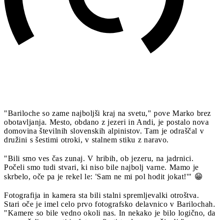
"Bariloche so zame najboljši kraj na svetu," pove Marko brez
obotavljanja. Mesto, obdano z jezeri in Andi, je postalo nova
domovina številnih slovenskih alpinistov. Tam je odraščal v
družini s šestimi otroki, v stalnem stiku z naravo.
"Bili smo ves čas zunaj. V hribih, ob jezeru, na jadrnici.
Počeli smo tudi stvari, ki niso bile najbolj varne. Mamo je
skrbelo, oče pa je rekel le: 'Sam ne mi pol hodit jokat!'" 😁
Fotografija in kamera sta bili stalni spremljevalki otroštva.
Stari oče je imel celo prvo fotografsko delavnico v Barilochah.
"Kamere so bile vedno okoli nas. In nekako je bilo logično, da