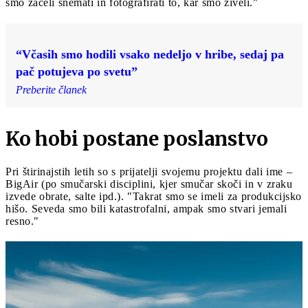
smo začeli snemati in fotografirati to, kar smo živeli."
“Včasih smo hodili vsako nedeljo v hribe, sedaj pa
pač potujeva po svetu”
Preberite članek
Ko hobi postane poslanstvo
Pri štirinajstih letih so s prijatelji svojemu projektu dali ime –
BigAir (po smučarski disciplini, kjer smučar skoči in v zraku
izvede obrate, salte ipd.). "Takrat smo se imeli za produkcijsko
hišo. Seveda smo bili katastrofalni, ampak smo stvari jemali
resno."