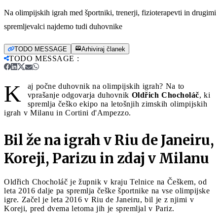
Na olimpijskih igrah med športniki, trenerji, fizioterapevti in drugimi
spremljevalci najdemo tudi duhovnike
TODO MESSAGE
Arhiviraj članek
TODO MESSAGE
:
K
aj počne duhovnik na olimpijskih igrah? Na to
vprašanje odgovarja duhovnik
Oldřich Chocholáč
, ki
spremlja češko ekipo na letošnjih zimskih olimpijskih
igrah v Milanu in Cortini d'Ampezzo.
Bil že na igrah v Riu de Janeiru,
Koreji, Parizu in zdaj v Milanu
Oldřich Chocholáč je župnik v kraju Telnice na Češkem, od
leta 2016 dalje pa spremlja češke športnike na vse olimpijske
igre. Začel je leta 2016 v Riu de Janeiru, bil je z njimi v
Koreji, pred dvema letoma jih je spremljal v Pariz.