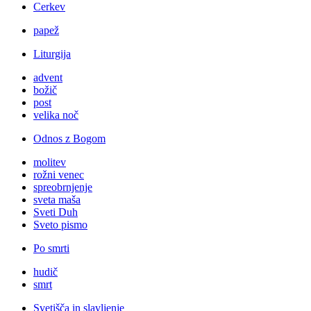
Cerkev
papež
Liturgija
advent
božič
post
velika noč
Odnos z Bogom
molitev
rožni venec
spreobrnjenje
sveta maša
Sveti Duh
Sveto pismo
Po smrti
hudič
smrt
Svetišča in slavljenje