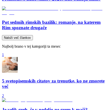
Pot sedmih rimskih bazilik: romanje, na katerem
Rim spoznate drugače
Naloži več člankov
Najbolj brano v tej kategoriji ta mesec
1
5 svetopisemskih citatov za trenutke, ko ne zmorete
več
2
Je velik greh, če v nedeljo ne grem k maši?