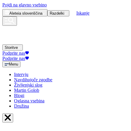
Pojdi na glavno vsebino
Iskanje
Aleteia
slovenščina
Razdelki
Storitve
Podprite nas
Podprite nas
Menu
Intervju
Navdihujoče zgodbe
Življenjski slog
Martin Golob
Blogi
Oglasna vsebina
Družina