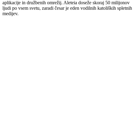
aplikacije in družbenih omrežij. Aleteia doseže skoraj 50 milijonov
ljudi po vsem svetu, zaradi česar je eden vodilnih katoliških spletnih
medijev.