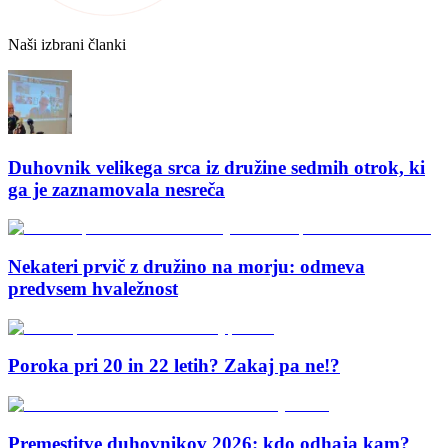
Naši izbrani članki
Duhovnik velikega srca iz družine sedmih otrok, ki
ga je zaznamovala nesreča
Nekateri prvič z družino na morju: odmeva
predvsem hvaležnost
Poroka pri 20 in 22 letih? Zakaj pa ne!?
Premestitve duhovnikov 2026: kdo odhaja kam?