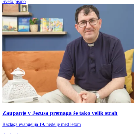
Sveto pismo
Zaupanje v Jezusa premaga še tako velik strah
Razlaga evangelija 19. nedelje med letom