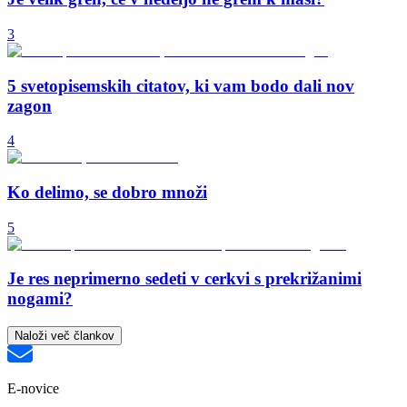
3
5 svetopisemskih citatov, ki vam bodo dali nov
zagon
4
Ko delimo, se dobro množi
5
Je res neprimerno sedeti v cerkvi s prekrižanimi
nogami?
Naloži več člankov
E-novice