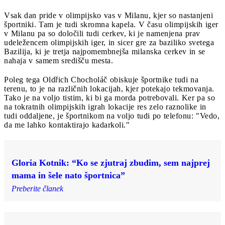
Vsak dan pride v olimpijsko vas v Milanu, kjer so nastanjeni
športniki. Tam je tudi skromna kapela. V času olimpijskih iger
v Milanu pa so določili tudi cerkev, ki je namenjena prav
udeležencem olimpijskih iger, in sicer gre za baziliko svetega
Bazilija, ki je tretja najpomembnejša milanska cerkev in se
nahaja v samem središču mesta.
Poleg tega Oldřich Chocholáč obiskuje športnike tudi na
terenu, to je na različnih lokacijah, kjer potekajo tekmovanja.
Tako je na voljo tistim, ki bi ga morda potrebovali. Ker pa so
na tokratnih olimpijskih igrah lokacije res zelo raznolike in
tudi oddaljene, je športnikom na voljo tudi po telefonu: "Vedo,
da me lahko kontaktirajo kadarkoli."
Gloria Kotnik: “Ko se zjutraj zbudim, sem najprej
mama in šele nato športnica”
Preberite članek