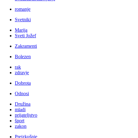
romanje
Svetniki
Marija
Sveti Jožef
Zakramenti
Bolezen
rak
zdravje
Dobrota
Odnosi
Družina
mladi
prijateljstvo
šport
zakon
Preizkušnje