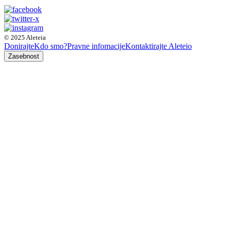
© 2025 Aleteia
Donirajte
Kdo smo?
Pravne infomacije
Kontaktirajte Aleteio
Zasebnost