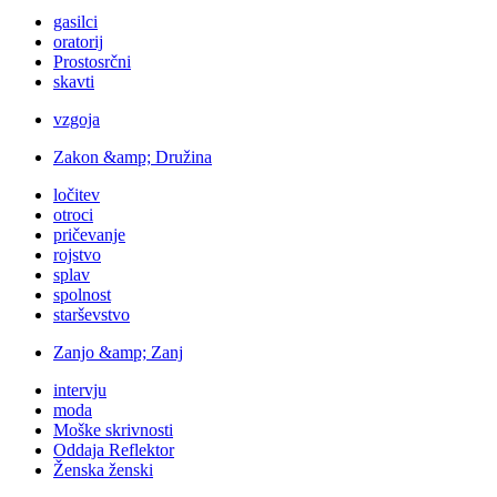
gasilci
oratorij
Prostosrčni
skavti
vzgoja
Zakon &amp; Družina
ločitev
otroci
pričevanje
rojstvo
splav
spolnost
starševstvo
Zanjo &amp; Zanj
intervju
moda
Moške skrivnosti
Oddaja Reflektor
Ženska ženski