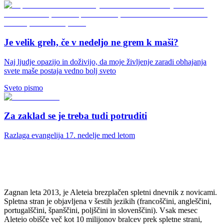
Je velik greh, če v nedeljo ne grem k maši?
Naj ljudje opazijo in doživijo, da moje življenje zaradi obhajanja
svete maše postaja vedno bolj sveto
Sveto pismo
Za zaklad se je treba tudi potruditi
Razlaga evangelija 17. nedelje med letom
Zagnan leta 2013, je Aleteia brezplačen spletni dnevnik z novicami.
Spletna stran je objavljena v šestih jezikih (francoščini, angleščini,
portugalščini, španščini, poljščini in slovenščini). Vsak mesec
Aleteio obišče več kot 10 milijonov bralcev prek spletne strani,