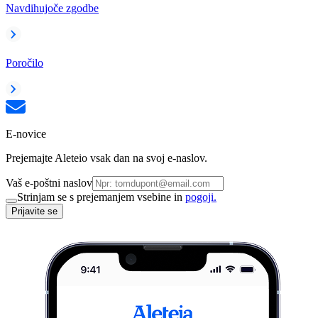
Navdihujoče zgodbe
Poročilo
E-novice
Prejemajte Aleteio vsak dan na svoj e-naslov.
Vaš e-poštni naslov
Strinjam se s prejemanjem vsebine in
pogoji.
Prijavite se