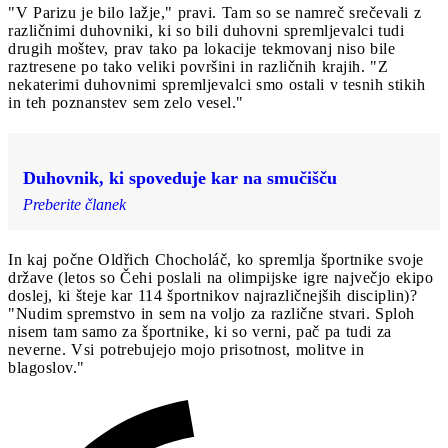
"V Parizu je bilo lažje," pravi. Tam so se namreč srečevali z
različnimi duhovniki, ki so bili duhovni spremljevalci tudi
drugih moštev, prav tako pa lokacije tekmovanj niso bile
raztresene po tako veliki površini in različnih krajih. "Z
nekaterimi duhovnimi spremljevalci smo ostali v tesnih stikih
in teh poznanstev sem zelo vesel."
Duhovnik, ki spoveduje kar na smučišču
Preberite članek
In kaj počne Oldřich Chocholáč, ko spremlja športnike svoje
države (letos so Čehi poslali na olimpijske igre največjo ekipo
doslej, ki šteje kar 114 športnikov najrazličnejših disciplin)?
"Nudim spremstvo in sem na voljo za različne stvari. Sploh
nisem tam samo za športnike, ki so verni, pač pa tudi za
neverne. Vsi potrebujejo mojo prisotnost, molitve in
blagoslov."