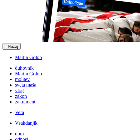
Nazaj
Martin Golob
duhovnik
Martin Golob
molitev
sveta maša
vlog
zakon
zakrament
Vera
Vsakdanjik
dom
odnosi