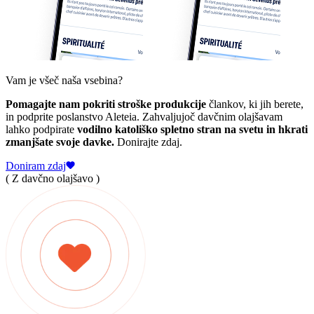
Vam je všeč naša vsebina?
Pomagajte nam pokriti stroške produkcije
člankov, ki jih berete,
in podprite poslanstvo Aleteia. Zahvaljujoč davčnim olajšavam
lahko podpirate
vodilno katoliško spletno stran na svetu in hkrati
zmanjšate svoje davke.
Donirajte zdaj.
Doniram zdaj
( Z davčno olajšavo )