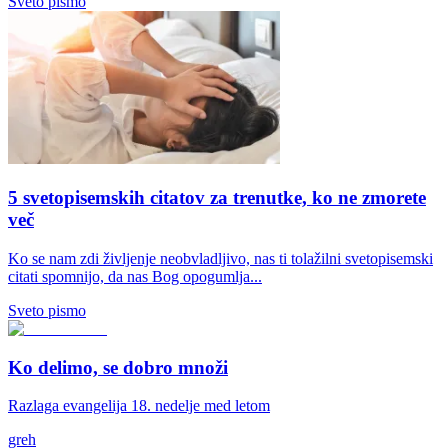
Sveto pismo
5 svetopisemskih citatov za trenutke, ko ne zmorete
več
Ko se nam zdi življenje neobvladljivo, nas ti tolažilni svetopisemski
citati spomnijo, da nas Bog opogumlja...
Sveto pismo
Ko delimo, se dobro množi
Razlaga evangelija 18. nedelje med letom
greh