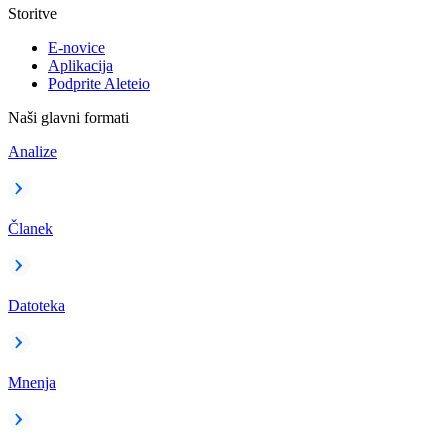
Storitve
E-novice
Aplikacija
Podprite Aleteio
Naši glavni formati
Analize
Članek
Datoteka
Mnenja