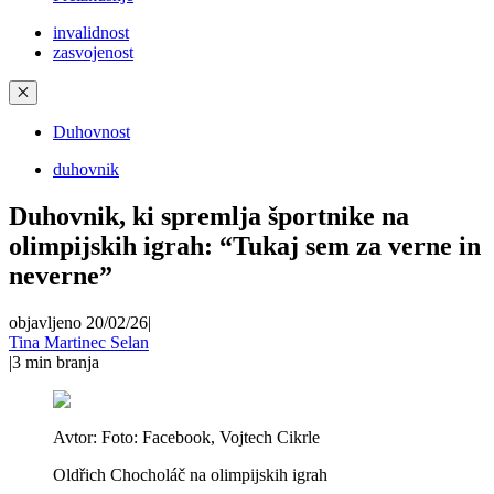
invalidnost
zasvojenost
✕
Duhovnost
duhovnik
Duhovnik, ki spremlja športnike na
olimpijskih igrah: “Tukaj sem za verne in
neverne”
objavljeno 20/02/26
|
Tina Martinec Selan
|
3
min branja
Avtor:
Foto: Facebook, Vojtech Cikrle
Oldřich Chocholáč na olimpijskih igrah