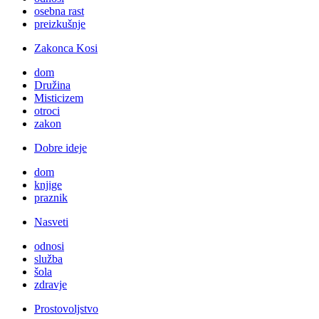
osebna rast
preizkušnje
Zakonca Kosi
dom
Družina
Misticizem
otroci
zakon
Dobre ideje
dom
knjige
praznik
Nasveti
odnosi
služba
šola
zdravje
Prostovoljstvo