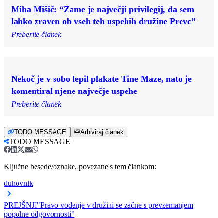
Miha Mišič: “Zame je največji privilegij, da sem
lahko zraven ob vseh teh uspehih družine Prevc”
Preberite članek
Nekoč je v sobo lepil plakate Tine Maze, nato je
komentiral njene največje uspehe
Preberite članek
TODO MESSAGE
Arhiviraj članek
TODO MESSAGE
:
Ključne besede/oznake, povezane s tem člankom:
duhovnik
PREJŠNJI
"Pravo vodenje v družini se začne s prevzemanjem
popolne odgovornosti"