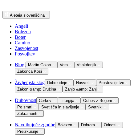
Aleteia
slovenščina
Angeli
Bolezen
Boter
Camino
Zasvojenost
Posvojitev
Blogi
Martin Golob
Vera
Vsakdanjik
Zakonca Kosi
Življenjski slog
Dobre ideje
Nasveti
Prostovoljstvo
Zakon &amp; Družina
Zanjo &amp; Zanj
Duhovnost
Cerkev
Liturgija
Odnos z Bogom
Po smrti
Svetišča in slavljenje
Svetniki
Zakramenti
Navdihujoče zgodbe
Bolezen
Dobrota
Odnosi
Preizkušnje