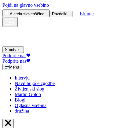
Pojdi na glavno vsebino
Iskanje
Aleteia
slovenščina
Razdelki
Storitve
Podprite nas
Podprite nas
Menu
Intervju
Navdihujoče zgodbe
Življenjski slog
Martin Golob
Blogi
Oglasna vsebina
družina