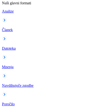
Naši glavni formati
Analize
Članek
Datoteka
Mnenja
Navdihujoče zgodbe
Poročilo