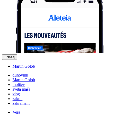
Nazaj
Martin Golob
duhovnik
Martin Golob
molitev
sveta maša
vlog
zakon
zakrament
Vera