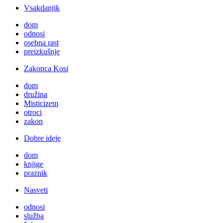
Vsakdanjik
dom
odnosi
osebna rast
preizkušnje
Zakonca Kosi
dom
družina
Misticizem
otroci
zakon
Dobre ideje
dom
knjige
praznik
Nasveti
odnosi
služba