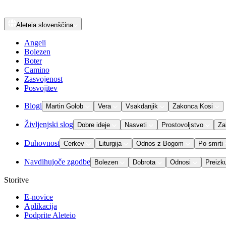
Aleteia
slovenščina
Angeli
Bolezen
Boter
Camino
Zasvojenost
Posvojitev
Blogi
Martin Golob
Vera
Vsakdanjik
Zakonca Kosi
Življenjski slog
Dobre ideje
Nasveti
Prostovoljstvo
Za
Duhovnost
Cerkev
Liturgija
Odnos z Bogom
Po smrti
Navdihujoče zgodbe
Bolezen
Dobrota
Odnosi
Preizk
Storitve
E-novice
Aplikacija
Podprite Aleteio