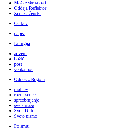
Moške skrivnosti
Oddaja Reflektor
Ženska ženski
Cerkev
papež
Liturgija
advent
božič
post
velika noč
Odnos z Bogom
molitev
rožni venec
spreobrnjenje
sveta maša
Sveti Duh
Sveto pismo
Po smrti