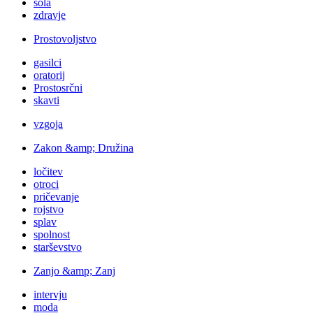
šola
zdravje
Prostovoljstvo
gasilci
oratorij
Prostosrčni
skavti
vzgoja
Zakon &amp; Družina
ločitev
otroci
pričevanje
rojstvo
splav
spolnost
starševstvo
Zanjo &amp; Zanj
intervju
moda