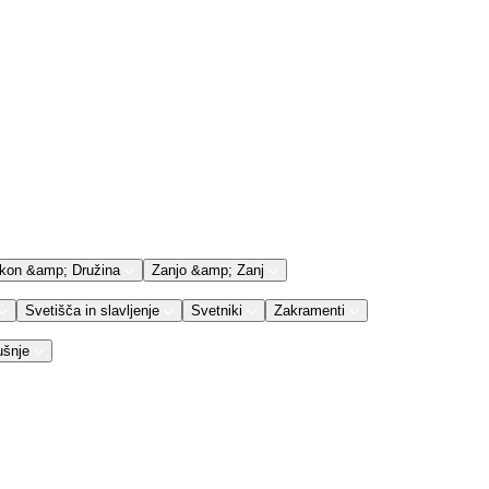
kon &amp; Družina
Zanjo &amp; Zanj
Svetišča in slavljenje
Svetniki
Zakramenti
ušnje