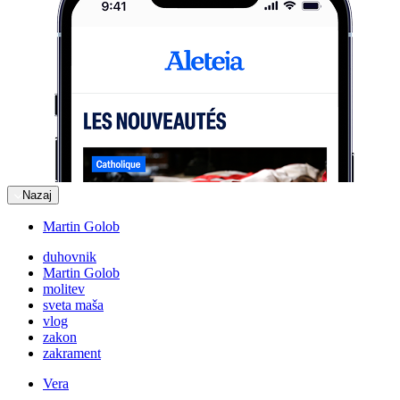
Nazaj
Martin Golob
duhovnik
Martin Golob
molitev
sveta maša
vlog
zakon
zakrament
Vera