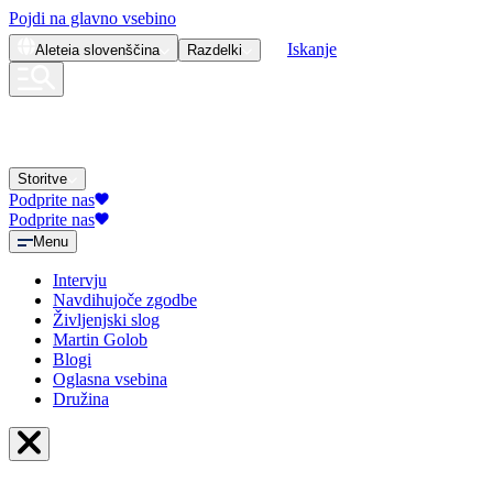
Pojdi na glavno vsebino
Iskanje
Aleteia
slovenščina
Razdelki
Storitve
Podprite nas
Podprite nas
Menu
Intervju
Navdihujoče zgodbe
Življenjski slog
Martin Golob
Blogi
Oglasna vsebina
Družina