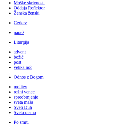
Moške skrivnosti
Oddaja Reflektor
Ženska ženski
Cerkev
papež
Liturgija
advent
božič
post
velika noč
Odnos z Bogom
molitev
rožni venec
spreobrnjenje
sveta maša
Sveti Duh
Sveto pismo
Po smrti