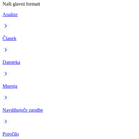
Naši glavni formati
Analize
Članek
Datoteka
Mnenja
Navdihujoče zgodbe
Poročilo