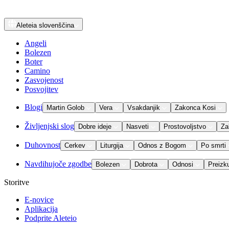
Aleteia
slovenščina
Angeli
Bolezen
Boter
Camino
Zasvojenost
Posvojitev
Blogi
Martin Golob
Vera
Vsakdanjik
Zakonca Kosi
Življenjski slog
Dobre ideje
Nasveti
Prostovoljstvo
Za
Duhovnost
Cerkev
Liturgija
Odnos z Bogom
Po smrti
Navdihujoče zgodbe
Bolezen
Dobrota
Odnosi
Preizk
Storitve
E-novice
Aplikacija
Podprite Aleteio