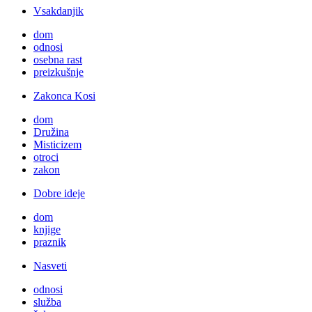
Vsakdanjik
dom
odnosi
osebna rast
preizkušnje
Zakonca Kosi
dom
Družina
Misticizem
otroci
zakon
Dobre ideje
dom
knjige
praznik
Nasveti
odnosi
služba