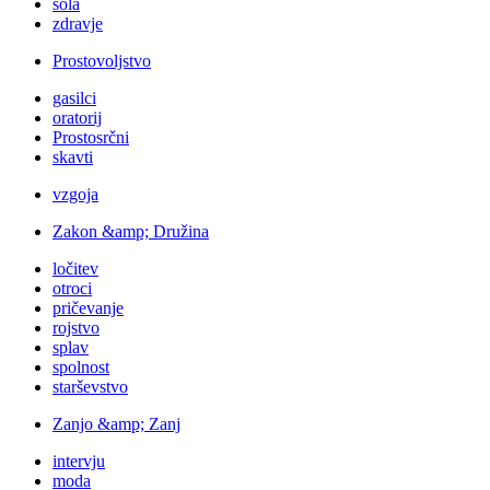
šola
zdravje
Prostovoljstvo
gasilci
oratorij
Prostosrčni
skavti
vzgoja
Zakon &amp; Družina
ločitev
otroci
pričevanje
rojstvo
splav
spolnost
starševstvo
Zanjo &amp; Zanj
intervju
moda