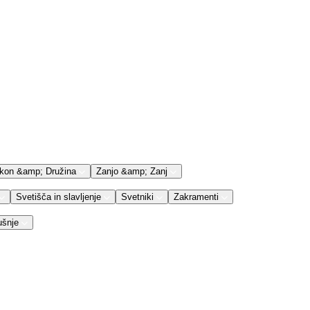
kon &amp; Družina
Zanjo &amp; Zanj
Svetišča in slavljenje
Svetniki
Zakramenti
ušnje