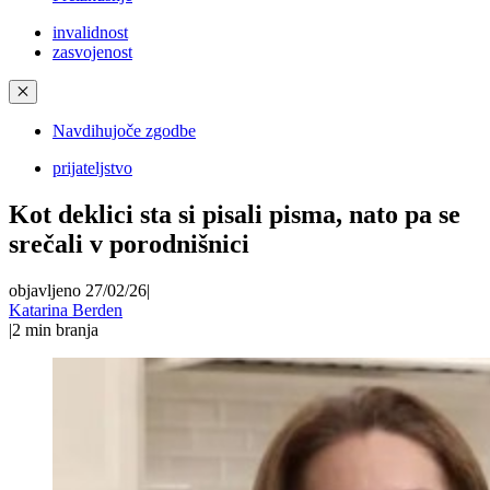
invalidnost
zasvojenost
✕
Navdihujoče zgodbe
prijateljstvo
Kot deklici sta si pisali pisma, nato pa se
srečali v porodnišnici
objavljeno 27/02/26
|
Katarina Berden
|
2
min branja