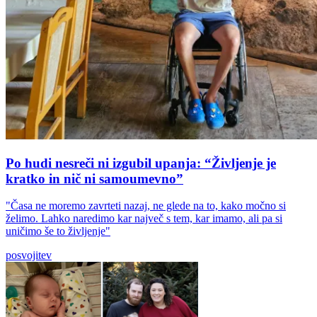
Po hudi nesreči ni izgubil upanja: “Življenje je
kratko in nič ni samoumevno”
"Časa ne moremo zavrteti nazaj, ne glede na to, kako močno si
želimo. Lahko naredimo kar največ s tem, kar imamo, ali pa si
uničimo še to življenje"
posvojitev