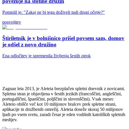
povezuje na stotine družin
Pomislil je: "Zakaj ne bi tega doživeli tudi drugi očetje?"
posvojitev
Štiriletnik je v bolnišnico prišel povsem sam, domov
je odšel z novo družino
Ena odločitev je spremenila življenja šestih otrok
Zagnan leta 2013, je Aleteia brezplačen spletni dnevnik z novicami.
Spletna stran je objavljena v šestih jezikih (francoščini, angleščini,
portugalščini, španščini, poljščini in slovenščini). Vsak mesec
Aleteio obišče več kot 10 milijonov bralcev prek spletne strani,
aplikacije in družbenih omrežij. Aleteia doseže skoraj 50 milijonov
ljudi po vsem svetu, zaradi česar je eden vodilnih katoliških spletnih
medijev.