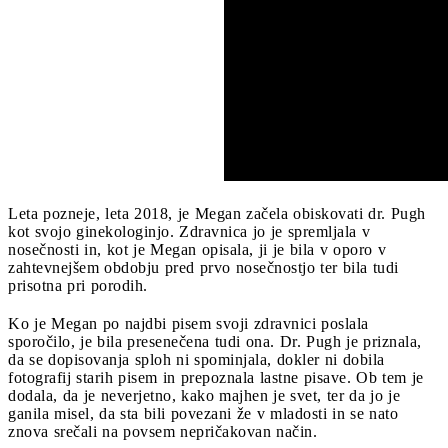
Leta pozneje, leta 2018, je Megan začela obiskovati dr. Pugh
kot svojo ginekologinjo. Zdravnica jo je spremljala v
nosečnosti in, kot je Megan opisala, ji je bila v oporo v
zahtevnejšem obdobju pred prvo nosečnostjo ter bila tudi
prisotna pri porodih.
Ko je Megan po najdbi pisem svoji zdravnici poslala
sporočilo, je bila presenečena tudi ona. Dr. Pugh je priznala,
da se dopisovanja sploh ni spominjala, dokler ni dobila
fotografij starih pisem in prepoznala lastne pisave. Ob tem je
dodala, da je neverjetno, kako majhen je svet, ter da jo je
ganila misel, da sta bili povezani že v mladosti in se nato
znova srečali na povsem nepričakovan način.