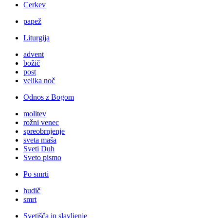
Cerkev
papež
Liturgija
advent
božič
post
velika noč
Odnos z Bogom
molitev
rožni venec
spreobrnjenje
sveta maša
Sveti Duh
Sveto pismo
Po smrti
hudič
smrt
Svetišča in slavljenje