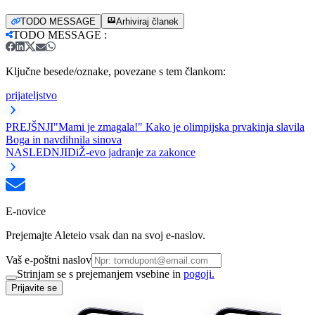
TODO MESSAGE
Arhiviraj članek
TODO MESSAGE
:
Ključne besede/oznake, povezane s tem člankom:
prijateljstvo
PREJŠNJI
"Mami je zmagala!" Kako je olimpijska prvakinja slavila
Boga in navdihnila sinova
NASLEDNJI
DiŽ-evo jadranje za zakonce
E-novice
Prejemajte Aleteio vsak dan na svoj e-naslov.
Vaš e-poštni naslov
Strinjam se s prejemanjem vsebine in
pogoji.
Prijavite se