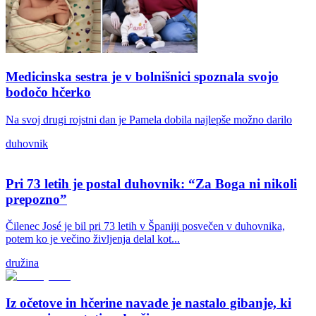
Medicinska sestra je v bolnišnici spoznala svojo
bodočo hčerko
Na svoj drugi rojstni dan je Pamela dobila najlepše možno darilo
duhovnik
Pri 73 letih je postal duhovnik: “Za Boga ni nikoli
prepozno”
Čilenec José je bil pri 73 letih v Španiji posvečen v duhovnika,
potem ko je večino življenja delal kot...
družina
Iz očetove in hčerine navade je nastalo gibanje, ki