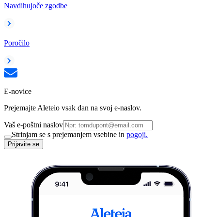
Navdihujoče zgodbe
Poročilo
E-novice
Prejemajte Aleteio vsak dan na svoj e-naslov.
Vaš e-poštni naslov
Strinjam se s prejemanjem vsebine in
pogoji.
Prijavite se