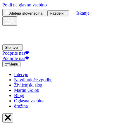
Pojdi na glavno vsebino
Iskanje
Aleteia
slovenščina
Razdelki
Storitve
Podprite nas
Podprite nas
Menu
Intervju
Navdihujoče zgodbe
Življenjski slog
Martin Golob
Blogi
Oglasna vsebina
družina