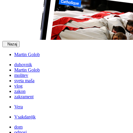
Nazaj
Martin Golob
duhovnik
Martin Golob
molitev
sveta maša
vlog
zakon
zakrament
Vera
Vsakdanjik
dom
odnosi