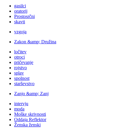
gasilci
oratorij
Prostosrčni
skavti
vzgoja
Zakon &amp; Družina
ločitev
otroci
pričevanje
rojstvo
splav
spolnost
starševstvo
Zanjo &amp; Zanj
intervju
moda
Moške skrivnosti
Oddaja Reflektor
Ženska ženski