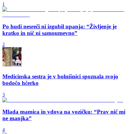
1
Po hudi nesreči ni izgubil upanja: “Življenje je
kratko in nič ni samoumevno”
2
Medicinska sestra je v bolnišnici spoznala svojo
bodočo hčerko
3
Mlada mamica in vdova na vozičku: “Prav nič mi
ne manjka”
4