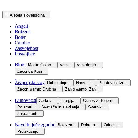
Aleteia
slovenščina
Angeli
Bolezen
Boter
Camino
Zasvojenost
Posvojitev
Blogi
Martin Golob
Vera
Vsakdanjik
Zakonca Kosi
Življenjski slog
Dobre ideje
Nasveti
Prostovoljstvo
Zakon &amp; Družina
Zanjo &amp; Zanj
Duhovnost
Cerkev
Liturgija
Odnos z Bogom
Po smrti
Svetišča in slavljenje
Svetniki
Zakramenti
Navdihujoče zgodbe
Bolezen
Dobrota
Odnosi
Preizkušnje