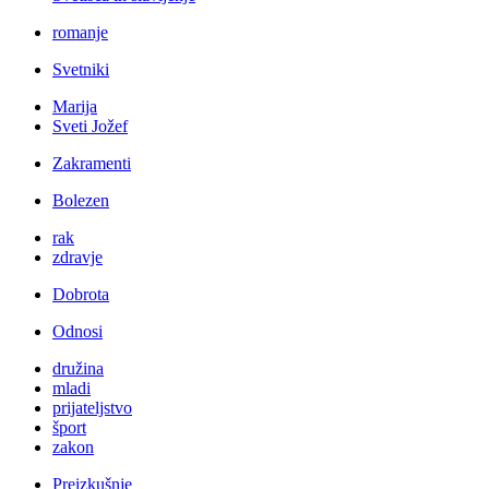
romanje
Svetniki
Marija
Sveti Jožef
Zakramenti
Bolezen
rak
zdravje
Dobrota
Odnosi
družina
mladi
prijateljstvo
šport
zakon
Preizkušnje