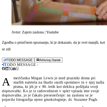
Avtor:
Zajem zaslona | Youtube
Zgodba o prisrčnem spoznanju, ki je dokazalo, da je svet manjši, kot
se zdi
TODO MESSAGE
Arhiviraj članek
TODO MESSAGE
:
A
meričanka Megan Lewis je med prazniki doma pri
starših naletela na škatlo starih spominov in v njej našla
pisma, ki jih je v 90. letih kot deklica pošiljala svoji
dopisovalki. Ko je iz radovednosti v splet vpisala ime svoje
dopisovalke, jo je čakalo presenečenje: na zaslonu se je
pojavila fotografija njene ginekologinje, dr. Suzanne Pugh.