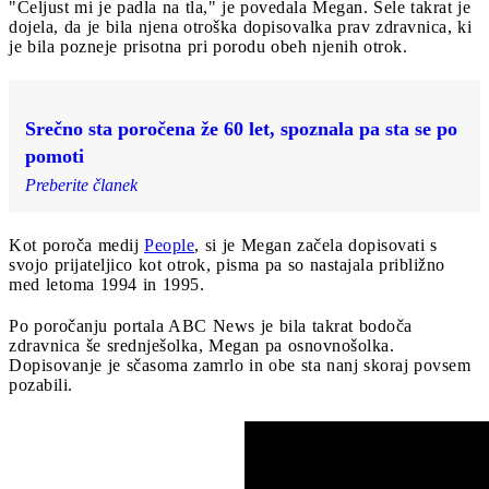
"Čeljust mi je padla na tla," je povedala Megan. Šele takrat je
dojela, da je bila njena otroška dopisovalka prav zdravnica, ki
je bila pozneje prisotna pri porodu obeh njenih otrok.
Srečno sta poročena že 60 let, spoznala pa sta se po
pomoti
Preberite članek
Kot poroča medij
People
, si je Megan začela dopisovati s
svojo prijateljico kot otrok, pisma pa so nastajala približno
med letoma 1994 in 1995.
Po poročanju portala ABC News je bila takrat bodoča
zdravnica še srednješolka, Megan pa osnovnošolka.
Dopisovanje je sčasoma zamrlo in obe sta nanj skoraj povsem
pozabili.