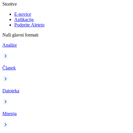
Storitve
E-novice
Aplikacija
Podprite Aleteio
Naši glavni formati
Analize
Članek
Datoteka
Mnenja