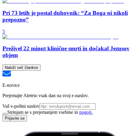
Pri 73 letih je postal duhovnik: “Za Boga ni nikoli
prepozno”
5
Preživel 22 minut klinične smrti in dočakal Jezusov
objem
Naloži več člankov
E-novice
Prejemajte Aleteio vsak dan na svoj e-naslov.
Vaš e-poštni naslov
Strinjam se s prejemanjem vsebine in
pogoji.
Prijavite se