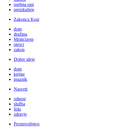
osebna rast
preizkušnje
Zakonca Kosi
dom
družina
Misticizem
otroci
zakon
Dobre ideje
dom
knjige
praznik
Nasveti
odnosi
služba
šola
zdravje
Prostovoljstvo