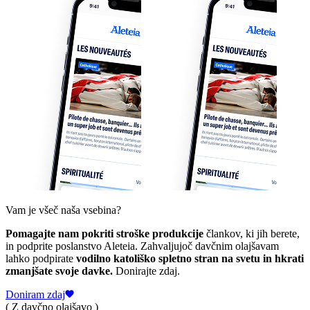
Vam je všeč naša vsebina?
Pomagajte nam pokriti stroške produkcije
člankov, ki jih berete,
in podprite poslanstvo Aleteia. Zahvaljujoč davčnim olajšavam
lahko podpirate
vodilno katoliško spletno stran na svetu in hkrati
zmanjšate svoje davke.
Donirajte zdaj.
Doniram zdaj
( Z davčno olajšavo )