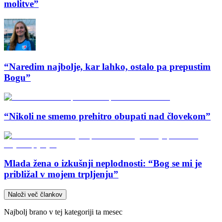
molitve”
“Naredim najbolje, kar lahko, ostalo pa prepustim
Bogu”
“Nikoli ne smemo prehitro obupati nad človekom”
Mlada žena o izkušnji neplodnosti: “Bog se mi je
približal v mojem trpljenju”
Naloži več člankov
Najbolj brano v tej kategoriji ta mesec