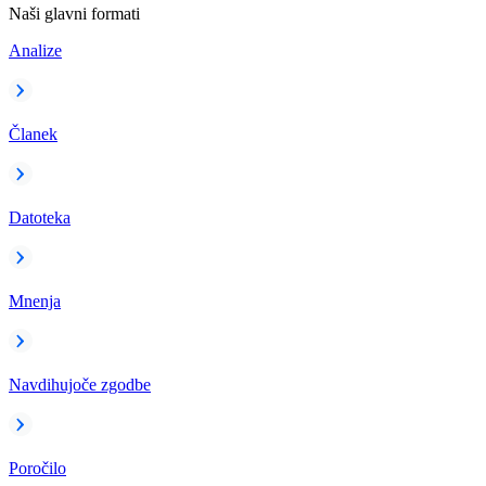
Naši glavni formati
Analize
Članek
Datoteka
Mnenja
Navdihujoče zgodbe
Poročilo