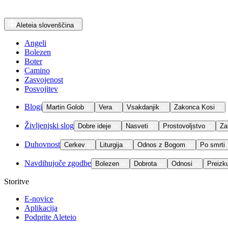
Aleteia
slovenščina
Angeli
Bolezen
Boter
Camino
Zasvojenost
Posvojitev
Blogi
Martin Golob
Vera
Vsakdanjik
Zakonca Kosi
Življenjski slog
Dobre ideje
Nasveti
Prostovoljstvo
Za
Duhovnost
Cerkev
Liturgija
Odnos z Bogom
Po smrti
Navdihujoče zgodbe
Bolezen
Dobrota
Odnosi
Preizk
Storitve
E-novice
Aplikacija
Podprite Aleteio