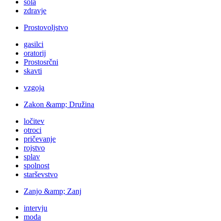
šola
zdravje
Prostovoljstvo
gasilci
oratorij
Prostosrčni
skavti
vzgoja
Zakon &amp; Družina
ločitev
otroci
pričevanje
rojstvo
splav
spolnost
starševstvo
Zanjo &amp; Zanj
intervju
moda