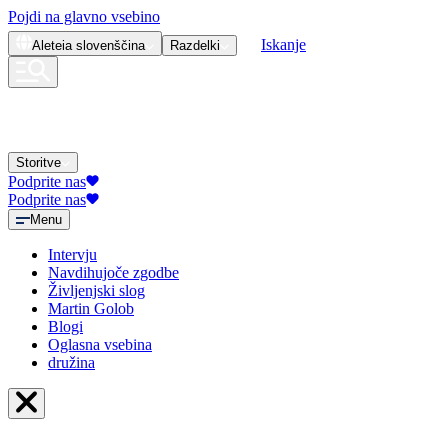
Pojdi na glavno vsebino
Iskanje
Aleteia
slovenščina
Razdelki
Storitve
Podprite nas
Podprite nas
Menu
Intervju
Navdihujoče zgodbe
Življenjski slog
Martin Golob
Blogi
Oglasna vsebina
družina