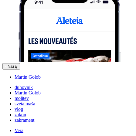
Nazaj
Martin Golob
duhovnik
Martin Golob
molitev
sveta maša
vlog
zakon
zakrament
Vera