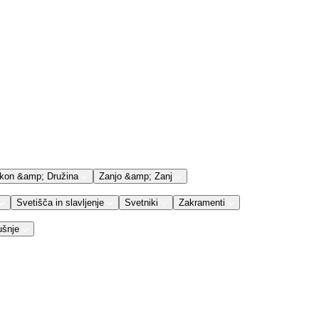
kon &amp; Družina
Zanjo &amp; Zanj
Svetišča in slavljenje
Svetniki
Zakramenti
ušnje