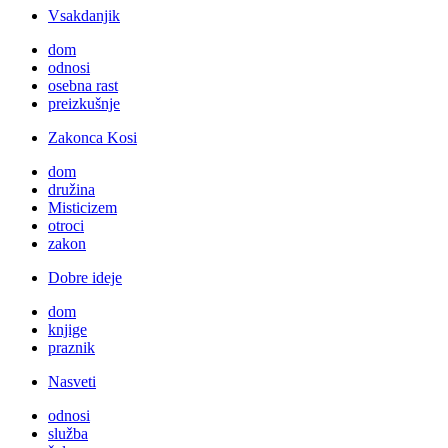
Vsakdanjik
dom
odnosi
osebna rast
preizkušnje
Zakonca Kosi
dom
družina
Misticizem
otroci
zakon
Dobre ideje
dom
knjige
praznik
Nasveti
odnosi
služba