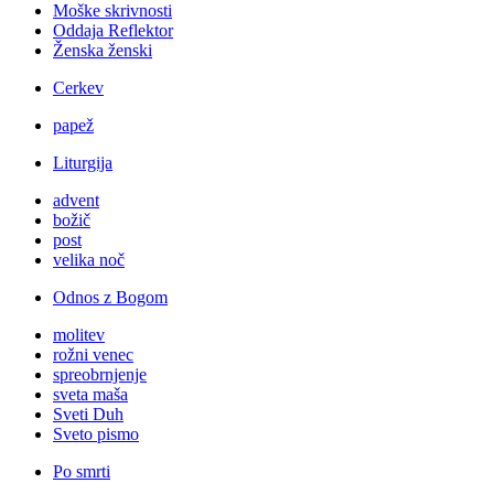
Moške skrivnosti
Oddaja Reflektor
Ženska ženski
Cerkev
papež
Liturgija
advent
božič
post
velika noč
Odnos z Bogom
molitev
rožni venec
spreobrnjenje
sveta maša
Sveti Duh
Sveto pismo
Po smrti