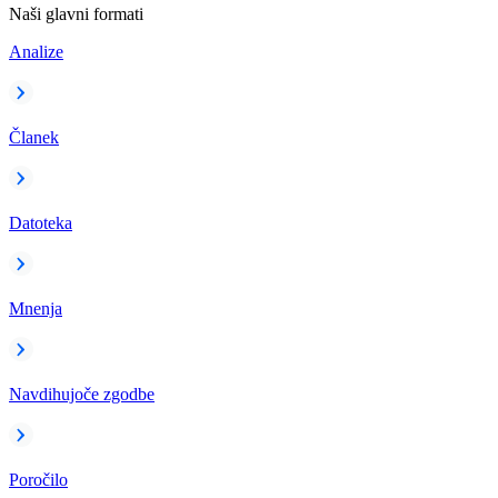
Naši glavni formati
Analize
Članek
Datoteka
Mnenja
Navdihujoče zgodbe
Poročilo