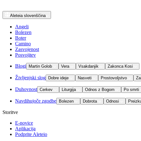
Aleteia
slovenščina
Angeli
Bolezen
Boter
Camino
Zasvojenost
Posvojitev
Blogi
Martin Golob
Vera
Vsakdanjik
Zakonca Kosi
Življenjski slog
Dobre ideje
Nasveti
Prostovoljstvo
Za
Duhovnost
Cerkev
Liturgija
Odnos z Bogom
Po smrti
Navdihujoče zgodbe
Bolezen
Dobrota
Odnosi
Preizk
Storitve
E-novice
Aplikacija
Podprite Aleteio