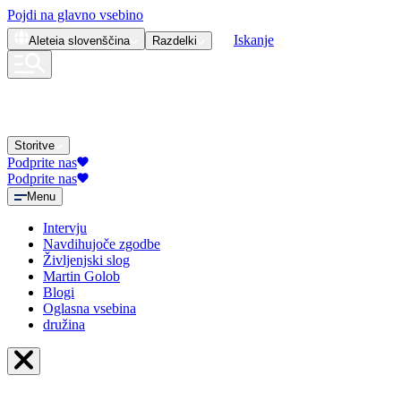
Pojdi na glavno vsebino
Iskanje
Aleteia
slovenščina
Razdelki
Storitve
Podprite nas
Podprite nas
Menu
Intervju
Navdihujoče zgodbe
Življenjski slog
Martin Golob
Blogi
Oglasna vsebina
družina