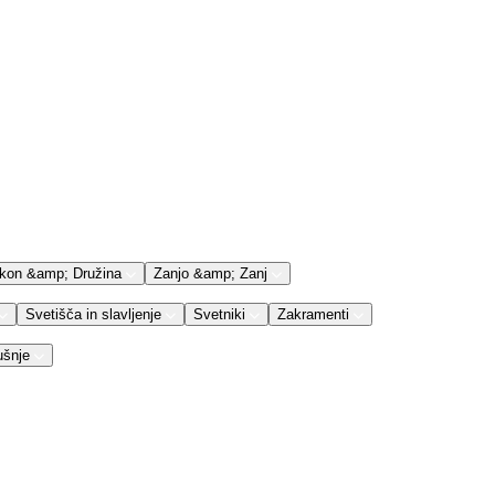
kon &amp; Družina
Zanjo &amp; Zanj
Svetišča in slavljenje
Svetniki
Zakramenti
ušnje