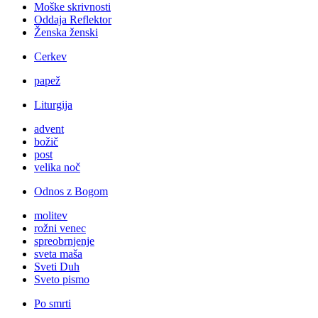
Moške skrivnosti
Oddaja Reflektor
Ženska ženski
Cerkev
papež
Liturgija
advent
božič
post
velika noč
Odnos z Bogom
molitev
rožni venec
spreobrnjenje
sveta maša
Sveti Duh
Sveto pismo
Po smrti