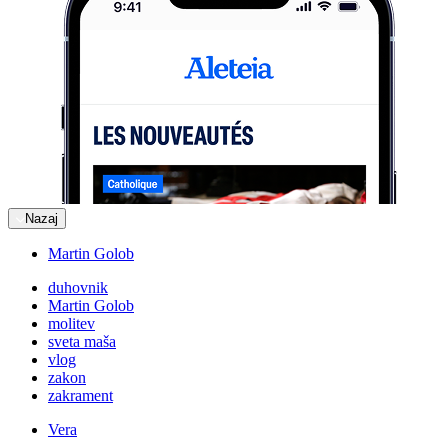
Nazaj
Martin Golob
duhovnik
Martin Golob
molitev
sveta maša
vlog
zakon
zakrament
Vera