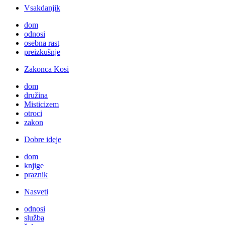
Vsakdanjik
dom
odnosi
osebna rast
preizkušnje
Zakonca Kosi
dom
družina
Misticizem
otroci
zakon
Dobre ideje
dom
knjige
praznik
Nasveti
odnosi
služba