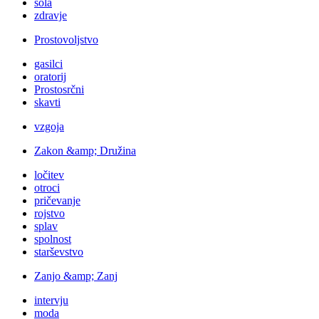
šola
zdravje
Prostovoljstvo
gasilci
oratorij
Prostosrčni
skavti
vzgoja
Zakon &amp; Družina
ločitev
otroci
pričevanje
rojstvo
splav
spolnost
starševstvo
Zanjo &amp; Zanj
intervju
moda