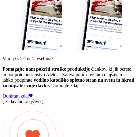
Vam je všeč naša vsebina?
Pomagajte nam pokriti stroške produkcije
člankov, ki jih berete,
in podprite poslanstvo Aleteia. Zahvaljujoč davčnim olajšavam
lahko podpirate
vodilno katoliško spletno stran na svetu in hkrati
zmanjšate svoje davke.
Donirajte zdaj.
Doniram zdaj
( Z davčno olajšavo )