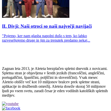
IL Divji: Naši otroci so naši največji navijači
"Pojemo, ker nam glasba napolni dušo s tem, ko lahko
razveseljujemo druge in jim za trenutek predamo nekaj...
Zagnan leta 2013, je Aleteia brezplačen spletni dnevnik z novicami.
Spletna stran je objavljena v šestih jezikih (francoščini, angleščini,
portugalščini, španščini, poljščini in slovenščini). Vsak mesec
Aleteio obišče več kot 10 milijonov bralcev prek spletne strani,
aplikacije in družbenih omrežij. Aleteia doseže skoraj 50 milijonov
ljudi po vsem svetu, zaradi česar je eden vodilnih katoliških spletnih
medijev.