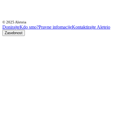
© 2025 Aleteia
Donirajte
Kdo smo?
Pravne infomacije
Kontaktirajte Aleteio
Zasebnost