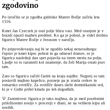
zgodovino
Po izročilu se je zgodba gidelske Matere Božje začela leta
1516.
Kmet Jan Czeczek je oral polje blizu vasi. Med oranjem je v
brazdi opazil majhen predmet. Ko ga je pobral, je videl drobno
figurico Matere Božje z Jezusom v naročju.
Po pripovedovanju naj bi se zgodilo nekaj nenavadnega:
čeprav je kmet kipec pobral in ga odnesel domov, se je
figurica naslednji dan spet pojavila na istem mestu na polju.
Ljudje so to razumeli kot znamenje, da želi Marija ostati prav
tam.
Zato so figurico začeli častiti na kraju najdbe. Najprej so tam
postavili majhno kapelico, pozneje pa je zrasla cerkev in
romarsko svetišče. Za svetišče danes skrbi dominikanski red,
ki je v Gidle prišel kmalu po teh dogodkih.
💡 Zanimivost: figurica je tako majhna, da jo med posebnimi
priložnostmi nosijo v procesiji v dlani, ne na velikem kipu ali
nosilih.