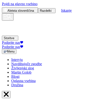
Pojdi na glavno vsebino
Iskanje
Aleteia
slovenščina
Razdelki
Storitve
Podprite nas
Podprite nas
Menu
Intervju
Navdihujoče zgodbe
Življenjski slog
Martin Golob
Blogi
Oglasna vsebina
Družina