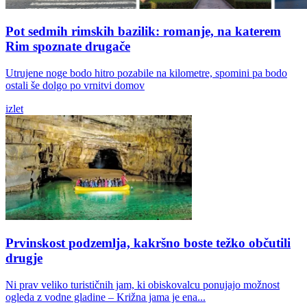
Pot sedmih rimskih bazilik: romanje, na katerem
Rim spoznate drugače
Utrujene noge bodo hitro pozabile na kilometre, spomini pa bodo
ostali še dolgo po vrnitvi domov
izlet
Prvinskost podzemlja, kakršno boste težko občutili
drugje
Ni prav veliko turističnih jam, ki obiskovalcu ponujajo možnost
ogleda z vodne gladine – Križna jama je ena...