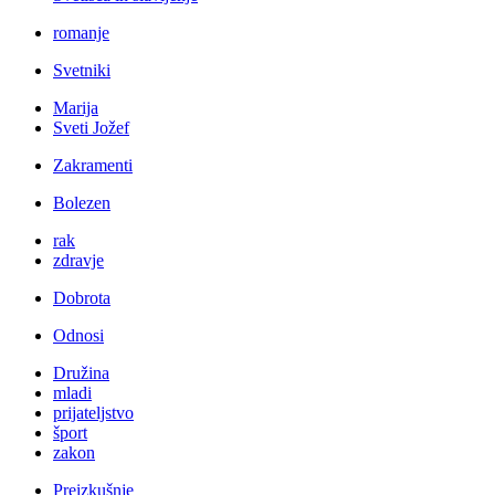
romanje
Svetniki
Marija
Sveti Jožef
Zakramenti
Bolezen
rak
zdravje
Dobrota
Odnosi
Družina
mladi
prijateljstvo
šport
zakon
Preizkušnje