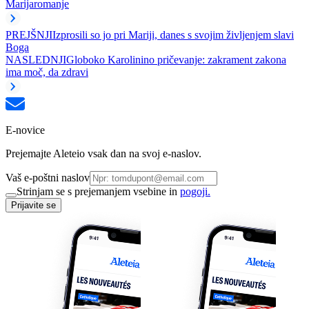
Marija
romanje
PREJŠNJI
Izprosili so jo pri Mariji, danes s svojim življenjem slavi
Boga
NASLEDNJI
Globoko Karolinino pričevanje: zakrament zakona
ima moč, da zdravi
E-novice
Prejemajte Aleteio vsak dan na svoj e-naslov.
Vaš e-poštni naslov
Strinjam se s prejemanjem vsebine in
pogoji.
Prijavite se