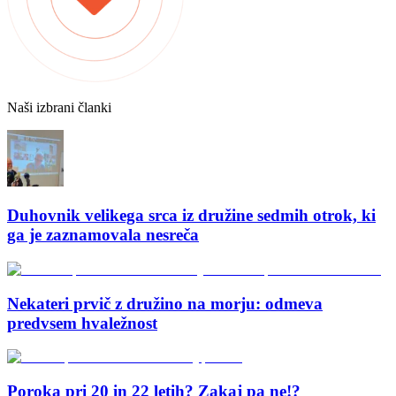
Naši izbrani članki
Duhovnik velikega srca iz družine sedmih otrok, ki
ga je zaznamovala nesreča
Nekateri prvič z družino na morju: odmeva
predvsem hvaležnost
Poroka pri 20 in 22 letih? Zakaj pa ne!?