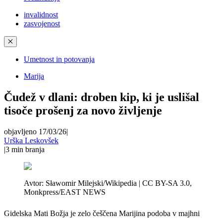
invalidnost
zasvojenost
✕
Umetnost in potovanja
Marija
Čudež v dlani: droben kip, ki je uslišal
tisoče prošenj za novo življenje
objavljeno 17/03/26
|
Urška Leskovšek
|
3
min branja
Avtor:
Sławomir Milejski/Wikipedia | CC BY-SA 3.0,
Monkpress/EAST NEWS
Gidelska Mati Božja je zelo češčena Marijina podoba v majhni