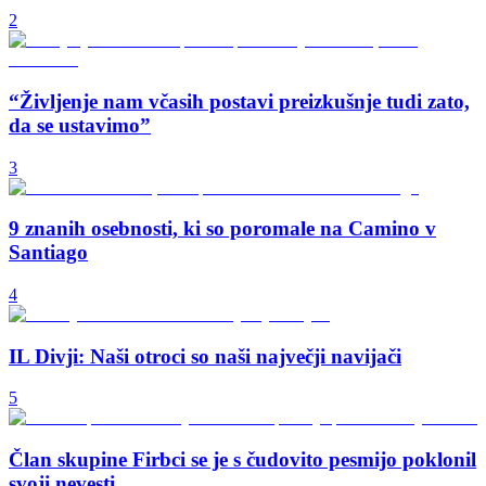
2
“Življenje nam včasih postavi preizkušnje tudi zato,
da se ustavimo”
3
9 znanih osebnosti, ki so poromale na Camino v
Santiago
4
IL Divji: Naši otroci so naši največji navijači
5
Član skupine Firbci se je s čudovito pesmijo poklonil
svoji nevesti