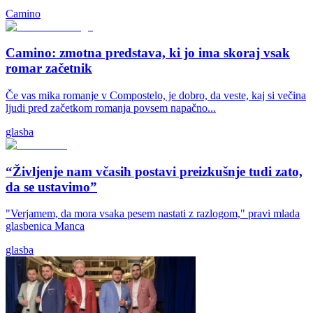
Camino
Camino: zmotna predstava, ki jo ima skoraj vsak
romar začetnik
Če vas mika romanje v Compostelo, je dobro, da veste, kaj si večina
ljudi pred začetkom romanja povsem napačno...
glasba
“Življenje nam včasih postavi preizkušnje tudi zato,
da se ustavimo”
"Verjamem, da mora vsaka pesem nastati z razlogom," pravi mlada
glasbenica Manca
glasba