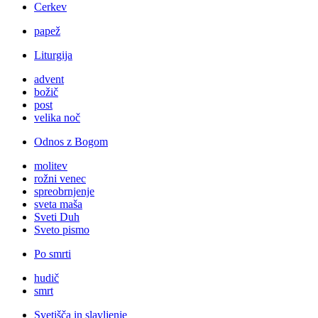
Cerkev
papež
Liturgija
advent
božič
post
velika noč
Odnos z Bogom
molitev
rožni venec
spreobrnjenje
sveta maša
Sveti Duh
Sveto pismo
Po smrti
hudič
smrt
Svetišča in slavljenje