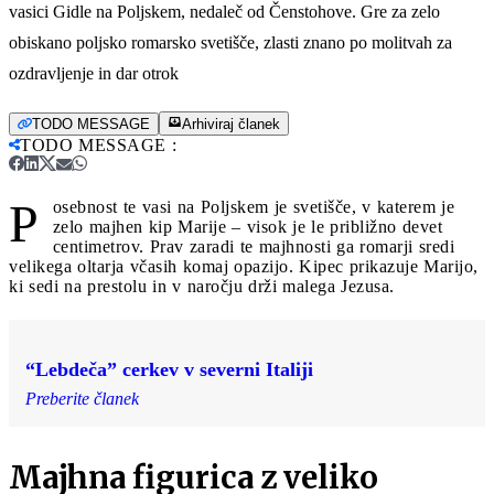
vasici Gidle na Poljskem, nedaleč od Čenstohove. Gre za zelo
obiskano poljsko romarsko svetišče, zlasti znano po molitvah za
ozdravljenje in dar otrok
TODO MESSAGE
Arhiviraj članek
TODO MESSAGE
:
P
osebnost te vasi na Poljskem je svetišče, v katerem je
zelo majhen kip Marije – visok je le približno devet
centimetrov. Prav zaradi te majhnosti ga romarji sredi
velikega oltarja včasih komaj opazijo. Kipec prikazuje Marijo,
ki sedi na prestolu in v naročju drži malega Jezusa.
“Lebdeča” cerkev v severni Italiji
Preberite članek
Majhna figurica z veliko