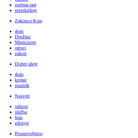
osebna rast
preizkušnje
Zakonca Kosi
dom
Družina
Misticizem
otroci
zakon
Dobre ideje
dom
knjige
praznik
Nasveti
odnosi
služba
šola
zdravje
Prostovoljstvo