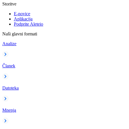
Storitve
E-novice
Aplikacija
Podprite Aleteio
Naši glavni formati
Analize
Članek
Datoteka
Mnenja