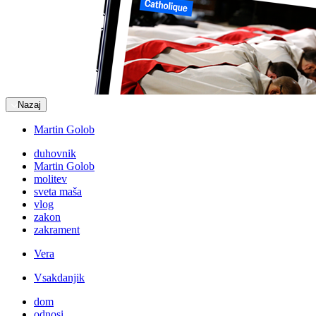
Nazaj
Martin Golob
duhovnik
Martin Golob
molitev
sveta maša
vlog
zakon
zakrament
Vera
Vsakdanjik
dom
odnosi