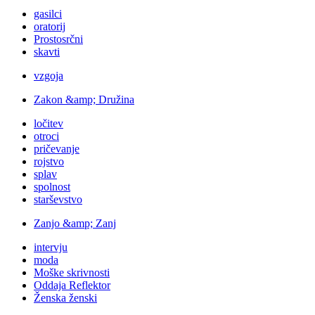
gasilci
oratorij
Prostosrčni
skavti
vzgoja
Zakon &amp; Družina
ločitev
otroci
pričevanje
rojstvo
splav
spolnost
starševstvo
Zanjo &amp; Zanj
intervju
moda
Moške skrivnosti
Oddaja Reflektor
Ženska ženski