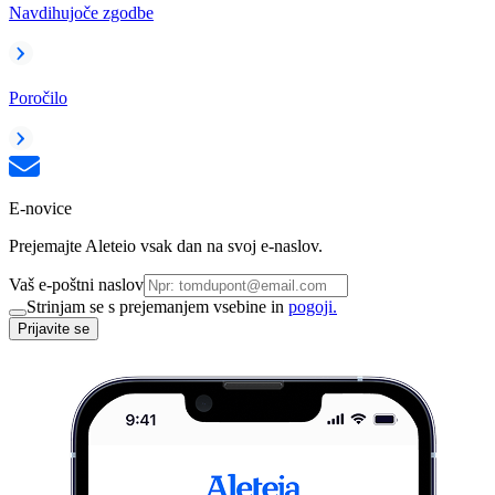
Navdihujoče zgodbe
Poročilo
E-novice
Prejemajte Aleteio vsak dan na svoj e-naslov.
Vaš e-poštni naslov
Strinjam se s prejemanjem vsebine in
pogoji.
Prijavite se