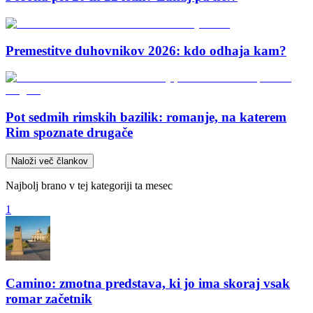
Premestitve duhovnikov 2026: kdo odhaja kam?
Pot sedmih rimskih bazilik: romanje, na katerem
Rim spoznate drugače
Naloži več člankov
Najbolj brano v tej kategoriji ta mesec
1
Camino: zmotna predstava, ki jo ima skoraj vsak
romar začetnik