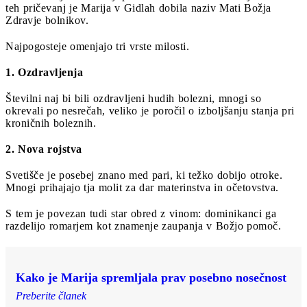
teh pričevanj je Marija v Gidlah dobila naziv Mati Božja
Zdravje bolnikov.
Najpogosteje omenjajo tri vrste milosti.
1. Ozdravljenja
Številni naj bi bili ozdravljeni hudih bolezni, mnogi so
okrevali po nesrečah, veliko je poročil o izboljšanju stanja pri
kroničnih boleznih.
2. Nova rojstva
Svetišče je posebej znano med pari, ki težko dobijo otroke.
Mnogi prihajajo tja molit za dar materinstva in očetovstva.
S tem je povezan tudi star obred z vinom: dominikanci ga
razdelijo romarjem kot znamenje zaupanja v Božjo pomoč.
Kako je Marija spremljala prav posebno nosečnost
Preberite članek