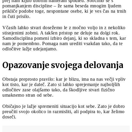
prej nam kljub dobrim nameram spodleti. Soočimo se s
pomanjkanjem discipline – že sama beseda mnogim ljudem
prikliče podobe toge, nespontane osebe, ki je ves čas na trnih
in čuti prisilo.
Včasih lahko stvari dosežemo le z močno voljo in z nekoliko
stisnjenimi zobmi. A takšen pristop ne deluje na dolgi rok.
Samodisciplina pomeni izbiro dejanj, ki so skladna s tem, kar
nam je pomembno. Pomaga nam urediti vsakdan tako, da te
odločitve lažje udejanjamo.
Opazovanje svojega delovanja
Obstaja preprosto pravilo: kar je blizu, ima na nas večji vpliv
kot tisto, kar je daleč. Zato si lahko sprejemanje najboljših
odločitev zase olajšamo tako, da škodljive stvari fizično
umaknemo stran od sebe.
Običajno je lažje spremeniti situacijo kot sebe. Zato je dobro
preučiti svojo okolico in razmisliti, ali podpira to, kar želimo
doseči.