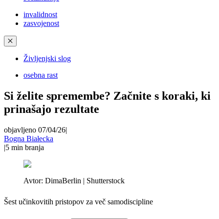
invalidnost
zasvojenost
✕
Življenjski slog
osebna rast
Si želite spremembe? Začnite s koraki, ki
prinašajo rezultate
objavljeno 07/04/26
|
Bogna Białecka
|
5
min branja
Avtor:
DimaBerlin | Shutterstock
Šest učinkovitih pristopov za več samodiscipline