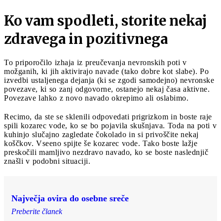
Ko vam spodleti, storite nekaj
zdravega in pozitivnega
To priporočilo izhaja iz preučevanja nevronskih poti v
možganih, ki jih aktivirajo navade (tako dobre kot slabe). Po
izvedbi ustaljenega dejanja (ki se zgodi samodejno) nevronske
povezave, ki so zanj odgovorne, ostanejo nekaj časa aktivne.
Povezave lahko z novo navado okrepimo ali oslabimo.
Recimo, da ste se sklenili odpovedati prigrizkom in boste raje
spili kozarec vode, ko se bo pojavila skušnjava. Toda na poti v
kuhinjo slučajno zagledate čokolado in si privoščite nekaj
koščkov. Vseeno spijte še kozarec vode. Tako boste lažje
preskočili mamljivo nezdravo navado, ko se boste naslednjič
znašli v podobni situaciji.
Največja ovira do osebne sreče
Preberite članek