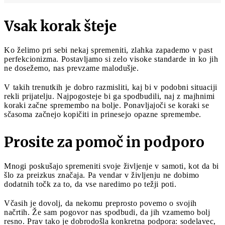
Vsak korak šteje
Ko želimo pri sebi nekaj spremeniti, zlahka zapademo v past
perfekcionizma. Postavljamo si zelo visoke standarde in ko jih
ne dosežemo, nas prevzame malodušje.
V takih trenutkih je dobro razmisliti, kaj bi v podobni situaciji
rekli prijatelju. Najpogosteje bi ga spodbudili, naj z majhnimi
koraki začne spremembo na bolje. Ponavljajoči se koraki se
sčasoma začnejo kopičiti in prinesejo opazne spremembe.
Prosite za pomoč in podporo
Mnogi poskušajo spremeniti svoje življenje v samoti, kot da bi
šlo za preizkus značaja. Pa vendar v življenju ne dobimo
dodatnih točk za to, da vse naredimo po težji poti.
Včasih je dovolj, da nekomu preprosto povemo o svojih
načrtih. Že sam pogovor nas spodbudi, da jih vzamemo bolj
resno. Prav tako je dobrodošla konkretna podpora: sodelavec,