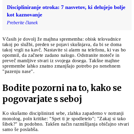
Discipliniranje otroka: 7 nasvetov, ki delujejo bolje
kot kaznovanje
Preberite članek
Včasih je dovolj že majhna sprememba: obisk telovadnice
takoj po službi, preden se pojavi skušnjava, da bi se doma
takoj vrgli na kavč. Nastavite si alarm na telefonu, ki vas bo
opomnil, da začnete zadano nalogo. Odstranite moteče in
preveč mamljive stvari iz svojega dosega. Takšne majhne
spremembe lahko znatno zmanjšajo potrebo po nenehnem
"pazenju nase".
Bodite pozorni na to, kako se
pogovarjate s seboj
Ko skušamo disciplinirati sebe, zlahka zapademo v notranji
monolog, poln kritike: "Spet ti je spodletelo"; "Zakaj si tako
šibek?" in podobno. Takšen način razmišljanja običajno stvari
samo še poslabša.