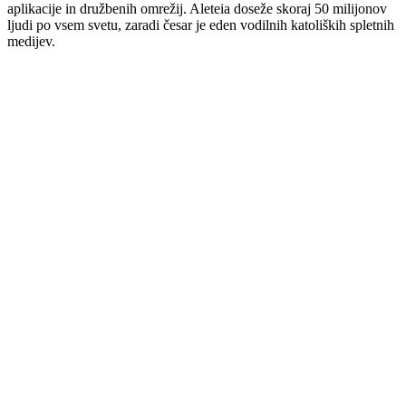
aplikacije in družbenih omrežij. Aleteia doseže skoraj 50 milijonov
ljudi po vsem svetu, zaradi česar je eden vodilnih katoliških spletnih
medijev.