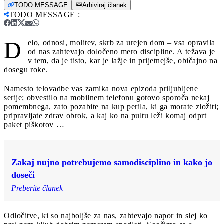
TODO MESSAGE
Arhiviraj članek
TODO MESSAGE
:
D
elo, odnosi, molitev, skrb za urejen dom – vsa opravila
od nas zahtevajo določeno mero discipline. A težava je
v tem, da je tisto, kar je lažje in prijetnejše, običajno na
dosegu roke.
Namesto telovadbe vas zamika nova epizoda priljubljene
serije; obvestilo na mobilnem telefonu gotovo sporoča nekaj
pomembnega, zato pozabite na kup perila, ki ga morate zložiti;
pripravljate zdrav obrok, a kaj ko na pultu leži komaj odprt
paket piškotov …
Zakaj nujno potrebujemo samodisciplino in kako jo
doseči
Preberite članek
Odločitve, ki so najboljše za nas, zahtevajo napor in slej ko