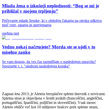
Mlada žena o izkušnji neplodnosti: “Bog se mi je
približal v mojem trpljenju”
Pričevanje mlade ženske, ki v obdobju čakanja na otroka odkriva
moč vere, upanja in sprejemanja
osebna rast
Vedno nekaj načrtujete? Morda ste se ujeli v to
miselno zanko
Se vam dogaja, da ves čas razmišljate o naslednjem opravilu?
Spoznajte t. i. "sindrom naslednjega koraka"
Zagnan leta 2013, je Aleteia brezplačen spletni dnevnik z novicami.
Spletna stran je objavljena v šestih jezikih (francoščini, angleščini,
portugalščini, španščini, poljščini in slovenščini). Vsak mesec
Aleteio obišče več kot 10 milijonov bralcev prek spletne strani,