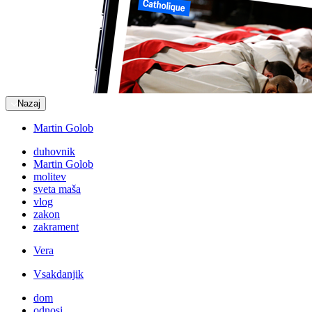
Nazaj
Martin Golob
duhovnik
Martin Golob
molitev
sveta maša
vlog
zakon
zakrament
Vera
Vsakdanjik
dom
odnosi