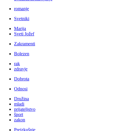
romanje
Svetniki
Marija
Sveti Jožef
Zakramenti
Bolezen
rak
zdravje
Dobrota
Odnosi
Družina
mladi
prijateljstvo
šport
zakon
Preizkušnje