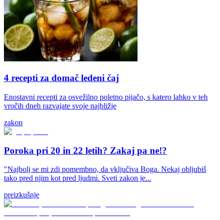
4 recepti za domač ledeni čaj
Enostavni recepti za osvežilno poletno pijačo, s katero lahko v teh
vročih dneh razvajate svoje najbližje
zakon
Poroka pri 20 in 22 letih? Zakaj pa ne!?
"Najbolj se mi zdi pomembno, da vključiva Boga. Nekaj obljubiš
tako pred njim kot pred ljudmi. Sveti zakon je...
preizkušnje