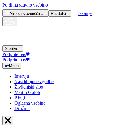
Pojdi na glavno vsebino
Iskanje
Aleteia
slovenščina
Razdelki
Storitve
Podprite nas
Podprite nas
Menu
Intervju
Navdihujoče zgodbe
Življenjski slog
Martin Golob
Blogi
Oglasna vsebina
Družina