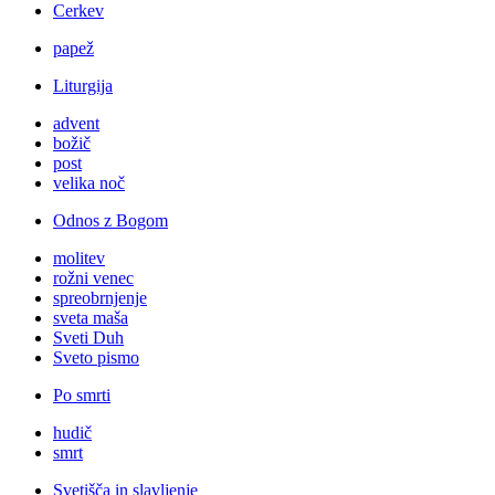
Cerkev
papež
Liturgija
advent
božič
post
velika noč
Odnos z Bogom
molitev
rožni venec
spreobrnjenje
sveta maša
Sveti Duh
Sveto pismo
Po smrti
hudič
smrt
Svetišča in slavljenje