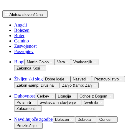
Aleteia
slovenščina
Angeli
Bolezen
Boter
Camino
Zasvojenost
Posvojitev
Blogi
Martin Golob
Vera
Vsakdanjik
Zakonca Kosi
Življenjski slog
Dobre ideje
Nasveti
Prostovoljstvo
Zakon &amp; Družina
Zanjo &amp; Zanj
Duhovnost
Cerkev
Liturgija
Odnos z Bogom
Po smrti
Svetišča in slavljenje
Svetniki
Zakramenti
Navdihujoče zgodbe
Bolezen
Dobrota
Odnosi
Preizkušnje