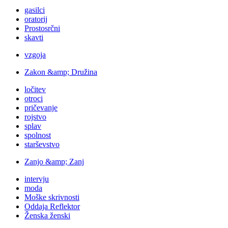
gasilci
oratorij
Prostosrčni
skavti
vzgoja
Zakon &amp; Družina
ločitev
otroci
pričevanje
rojstvo
splav
spolnost
starševstvo
Zanjo &amp; Zanj
intervju
moda
Moške skrivnosti
Oddaja Reflektor
Ženska ženski