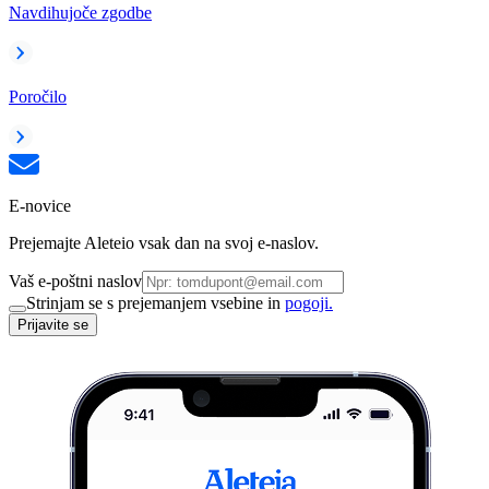
Navdihujoče zgodbe
Poročilo
E-novice
Prejemajte Aleteio vsak dan na svoj e-naslov.
Vaš e-poštni naslov
Strinjam se s prejemanjem vsebine in
pogoji.
Prijavite se