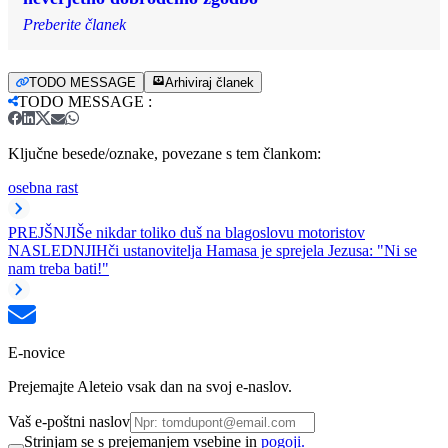
Preberite članek
TODO MESSAGE
Arhiviraj članek
TODO MESSAGE
:
Ključne besede/oznake, povezane s tem člankom:
osebna rast
PREJŠNJI
Še nikdar toliko duš na blagoslovu motoristov
NASLEDNJI
Hči ustanovitelja Hamasa je sprejela Jezusa: "Ni se
nam treba bati!"
E-novice
Prejemajte Aleteio vsak dan na svoj e-naslov.
Vaš e-poštni naslov
Strinjam se s prejemanjem vsebine in
pogoji.