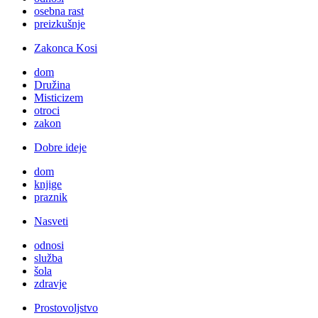
osebna rast
preizkušnje
Zakonca Kosi
dom
Družina
Misticizem
otroci
zakon
Dobre ideje
dom
knjige
praznik
Nasveti
odnosi
služba
šola
zdravje
Prostovoljstvo