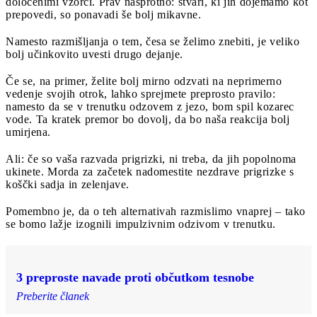
določenimi vzorci. Prav nasprotno: stvari, ki jih dojemamo kot
prepovedi, so ponavadi še bolj mikavne.
Namesto razmišljanja o tem, česa se želimo znebiti, je veliko
bolj učinkovito uvesti drugo dejanje.
Če se, na primer, želite bolj mirno odzvati na neprimerno
vedenje svojih otrok, lahko sprejmete preprosto pravilo:
namesto da se v trenutku odzovem z jezo, bom spil kozarec
vode. Ta kratek premor bo dovolj, da bo naša reakcija bolj
umirjena.
Ali: če so vaša razvada prigrizki, ni treba, da jih popolnoma
ukinete. Morda za začetek nadomestite nezdrave prigrizke s
koščki sadja in zelenjave.
Pomembno je, da o teh alternativah razmislimo vnaprej – tako
se bomo lažje izognili impulzivnim odzivom v trenutku.
3 preproste navade proti občutkom tesnobe
Preberite članek