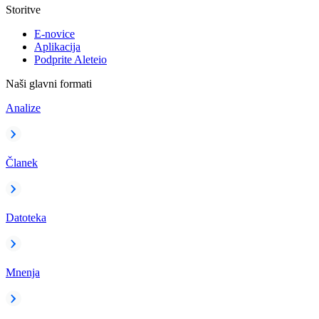
Storitve
E-novice
Aplikacija
Podprite Aleteio
Naši glavni formati
Analize
Članek
Datoteka
Mnenja