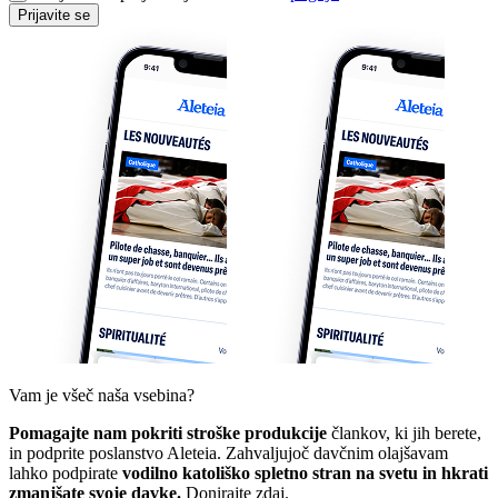
Prijavite se
Vam je všeč naša vsebina?
Pomagajte nam pokriti stroške produkcije
člankov, ki jih berete,
in podprite poslanstvo Aleteia. Zahvaljujoč davčnim olajšavam
lahko podpirate
vodilno katoliško spletno stran na svetu in hkrati
zmanjšate svoje davke.
Donirajte zdaj.