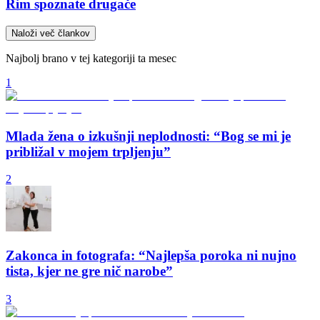
Rim spoznate drugače
Naloži več člankov
Najbolj brano v tej kategoriji ta mesec
1
Mlada žena o izkušnji neplodnosti: “Bog se mi je
približal v mojem trpljenju”
2
Zakonca in fotografa: “Najlepša poroka ni nujno
tista, kjer ne gre nič narobe”
3