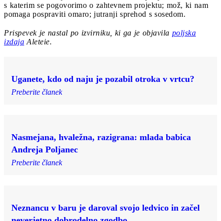
s katerim se pogovorimo o zahtevnem projektu; mož, ki nam
pomaga pospraviti omaro; jutranji sprehod s sosedom.
Prispevek je nastal po izvirniku, ki ga je objavila
poljska
izdaja
Aleteie.
Uganete, kdo od naju je pozabil otroka v vrtcu?
Preberite članek
Nasmejana, hvaležna, razigrana: mlada babica
Andreja Poljanec
Preberite članek
Neznancu v baru je daroval svojo ledvico in začel
neverjetno dobrodelno zgodbo