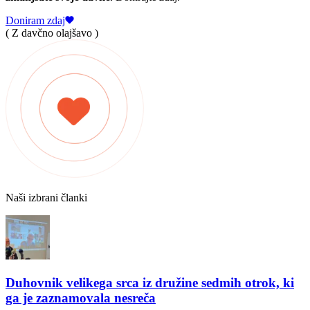
Doniram zdaj
( Z davčno olajšavo )
Naši izbrani članki
Duhovnik velikega srca iz družine sedmih otrok, ki
ga je zaznamovala nesreča