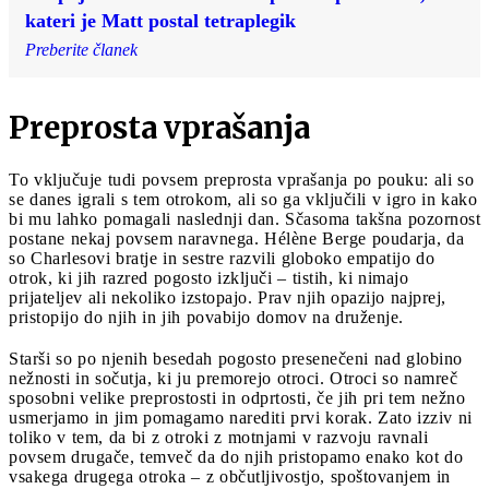
kateri je Matt postal tetraplegik
Preberite članek
Preprosta vprašanja
To vključuje tudi povsem preprosta vprašanja po pouku: ali so
se danes igrali s tem otrokom, ali so ga vključili v igro in kako
bi mu lahko pomagali naslednji dan. Sčasoma takšna pozornost
postane nekaj povsem naravnega. Hélène Berge poudarja, da
so Charlesovi bratje in sestre razvili globoko empatijo do
otrok, ki jih razred pogosto izključi – tistih, ki nimajo
prijateljev ali nekoliko izstopajo. Prav njih opazijo najprej,
pristopijo do njih in jih povabijo domov na druženje.
Starši so po njenih besedah pogosto presenečeni nad globino
nežnosti in sočutja, ki ju premorejo otroci. Otroci so namreč
sposobni velike preprostosti in odprtosti, če jih pri tem nežno
usmerjamo in jim pomagamo narediti prvi korak. Zato izziv ni
toliko v tem, da bi z otroki z motnjami v razvoju ravnali
povsem drugače, temveč da do njih pristopamo enako kot do
vsakega drugega otroka – z občutljivostjo, spoštovanjem in