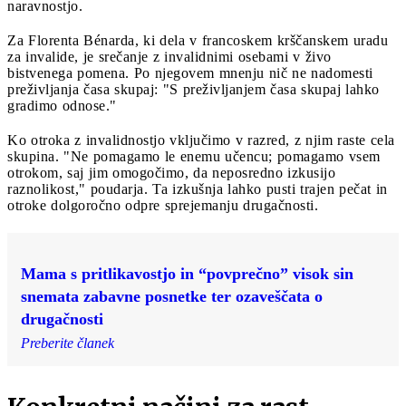
naravnostjo.
Za Florenta Bénarda, ki dela v francoskem krščanskem uradu
za invalide, je srečanje z invalidnimi osebami v živo
bistvenega pomena. Po njegovem mnenju nič ne nadomesti
preživljanja časa skupaj: "S preživljanjem časa skupaj lahko
gradimo odnose."
Ko otroka z invalidnostjo vključimo v razred, z njim raste cela
skupina. "Ne pomagamo le enemu učencu; pomagamo vsem
otrokom, saj jim omogočimo, da neposredno izkusijo
raznolikost," poudarja. Ta izkušnja lahko pusti trajen pečat in
otroke dolgoročno odpre sprejemanju drugačnosti.
Mama s pritlikavostjo in “povprečno” visok sin
snemata zabavne posnetke ter ozaveščata o
drugačnosti
Preberite članek