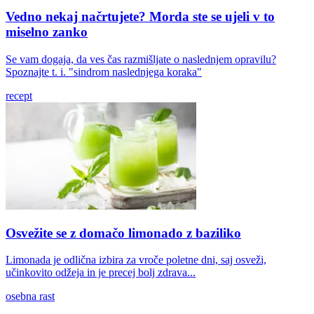
Vedno nekaj načrtujete? Morda ste se ujeli v to
miselno zanko
Se vam dogaja, da ves čas razmišljate o naslednjem opravilu?
Spoznajte t. i. "sindrom naslednjega koraka"
recept
Osvežite se z domačo limonado z baziliko
Limonada je odlična izbira za vroče poletne dni, saj osveži,
učinkovito odžeja in je precej bolj zdrava...
osebna rast