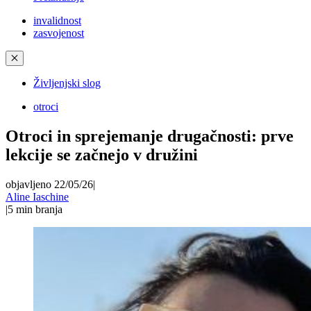
invalidnost
zasvojenost
✕
Življenjski slog
otroci
Otroci in sprejemanje drugačnosti: prve
lekcije se začnejo v družini
objavljeno 22/05/26
|
Aline Iaschine
|
5
min branja