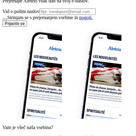
Prejemajte Aleteio vsak dan na svoj e-naslov.
Vaš e-poštni naslov
Strinjam se s prejemanjem vsebine in
pogoji.
Prijavite se
Vam je všeč naša vsebina?