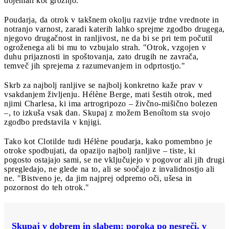
dojemali kot grožnjo.
Poudarja, da otrok v takšnem okolju razvije trdne vrednote in
notranjo varnost, zaradi katerih lahko sprejme zgodbo drugega,
njegovo drugačnost in ranljivost, ne da bi se pri tem počutil
ogroženega ali bi mu to vzbujalo strah. "Otrok, vzgojen v
duhu prijaznosti in spoštovanja, zato drugih ne zavrača,
temveč jih sprejema z razumevanjem in odprtostjo."
Skrb za najbolj ranljive se najbolj konkretno kaže prav v
vsakdanjem življenju. Hélène Berge, mati šestih otrok, med
njimi Charlesa, ki ima artrogripozo – živčno-mišično bolezen
–, to izkuša vsak dan. Skupaj z možem Benoîtom sta svojo
zgodbo predstavila v knjigi.
Tako kot Clotilde tudi Hélène poudarja, kako pomembno je
otroke spodbujati, da opazijo najbolj ranljive – tiste, ki
pogosto ostajajo sami, se ne vključujejo v pogovor ali jih drugi
spregledajo, ne glede na to, ali se soočajo z invalidnostjo ali
ne. "Bistveno je, da jim najprej odpremo oči, ušesa in
pozornost do teh otrok."
Skupaj v dobrem in slabem: poroka po nesreči, v