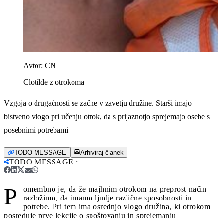
Avtor:
CN
Clotilde z otrokoma
Vzgoja o drugačnosti se začne v zavetju družine. Starši imajo
bistveno vlogo pri učenju otrok, da s prijaznotjo sprejemajo osebe s
posebnimi potrebami
TODO MESSAGE
Arhiviraj članek
TODO MESSAGE
:
P
omembno je, da že majhnim otrokom na preprost način
razložimo, da imamo ljudje različne sposobnosti in
potrebe. Pri tem ima osrednjo vlogo družina, ki otrokom
posreduje prve lekcije o spoštovanju in sprejemanju