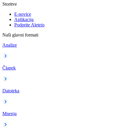
Storitve
E-novice
Aplikacija
Podprite Aleteio
Naši glavni formati
Analize
Članek
Datoteka
Mnenja