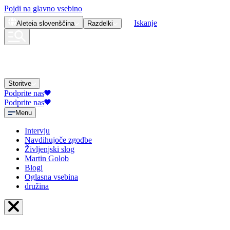
Pojdi na glavno vsebino
Iskanje
Aleteia
slovenščina
Razdelki
Storitve
Podprite nas
Podprite nas
Menu
Intervju
Navdihujoče zgodbe
Življenjski slog
Martin Golob
Blogi
Oglasna vsebina
družina