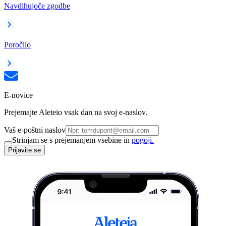
Navdihujoče zgodbe
Poročilo
E-novice
Prejemajte Aleteio vsak dan na svoj e-naslov.
Vaš e-poštni naslov
Strinjam se s prejemanjem vsebine in
pogoji.
Prijavite se