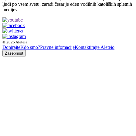
ljudi po vsem svetu, zaradi česar je eden vodilnih katoliških spletnih
medijev.
© 2025 Aleteia
Donirajte
Kdo smo?
Pravne infomacije
Kontaktirajte Aleteio
Zasebnost