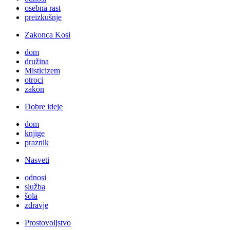
osebna rast
preizkušnje
Zakonca Kosi
dom
družina
Misticizem
otroci
zakon
Dobre ideje
dom
knjige
praznik
Nasveti
odnosi
služba
šola
zdravje
Prostovoljstvo