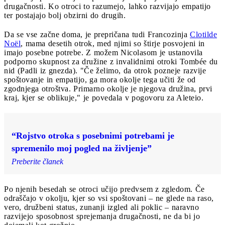
drugačnosti. Ko otroci to razumejo, lahko razvijajo empatijo
ter postajajo bolj obzirni do drugih.
Da se vse začne doma, je prepričana tudi Francozinja
Clotilde
Noël
, mama desetih otrok, med njimi so štirje posvojeni in
imajo posebne potrebe. Z možem Nicolasom je ustanovila
podporno skupnost za družine z invalidnimi otroki Tombée du
nid (Padli iz gnezda). "Če želimo, da otrok pozneje razvije
spoštovanje in empatijo, ga mora okolje tega učiti že od
zgodnjega otroštva. Primarno okolje je njegova družina, prvi
kraj, kjer se oblikuje," je povedala v pogovoru za Aleteio.
“Rojstvo otroka s posebnimi potrebami je
spremenilo moj pogled na življenje”
Preberite članek
Po njenih besedah se otroci učijo predvsem z zgledom. Če
odraščajo v okolju, kjer so vsi spoštovani – ne glede na raso,
vero, družbeni status, zunanji izgled ali poklic – naravno
razvijejo sposobnost sprejemanja drugačnosti, ne da bi jo