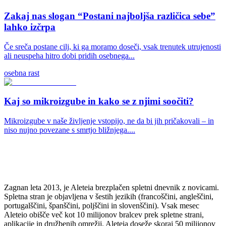
Zakaj nas slogan “Postani najboljša različica sebe”
lahko izčrpa
Če sreča postane cilj, ki ga moramo doseči, vsak trenutek utrujenosti
ali neuspeha hitro dobi pridih osebnega...
osebna rast
Kaj so mikroizgube in kako se z njimi soočiti?
Mikroizgube v naše življenje vstopijo, ne da bi jih pričakovali – in
niso nujno povezane s smrtjo bližnjega....
Zagnan leta 2013, je Aleteia brezplačen spletni dnevnik z novicami.
Spletna stran je objavljena v šestih jezikih (francoščini, angleščini,
portugalščini, španščini, poljščini in slovenščini). Vsak mesec
Aleteio obišče več kot 10 milijonov bralcev prek spletne strani,
aplikacije in družbenih omrežij. Aleteia doseže skoraj 50 milijonov