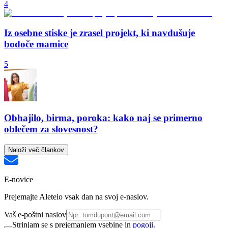
4
Iz osebne stiske je zrasel projekt, ki navdušuje
bodoče mamice
5
Obhajilo, birma, poroka: kako naj se primerno
oblečem za slovesnost?
Naloži več člankov
E-novice
Prejemajte Aleteio vsak dan na svoj e-naslov.
Vaš e-poštni naslov
Strinjam se s prejemanjem vsebine in
pogoji.