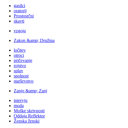
gasilci
oratorij
Prostosrčni
skavti
vzgoja
Zakon &amp; Družina
ločitev
otroci
pričevanje
rojstvo
splav
spolnost
starševstvo
Zanjo &amp; Zanj
intervju
moda
Moške skrivnosti
Oddaja Reflektor
Ženska ženski