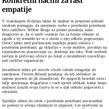
Konkretni načini za rast
empatije
V vsakdanjem življenju lahko že majhne in preproste pobude
otrokom pomagajo, da sprejmejo osebe s posebnimi potrebami
brez zadržkov. Hélène Berge na primer poudarja, kako
dragoceno je, da si starši vzamejo čas za branje slikanic in
zgodb o tej tematiki ter se z otroki o njej odkrito pogovarjajo.
Otroci lahko med počitnicami napišejo pismo sošolcu s
posebnimi potrebami, ga vključijo v svoje molitve, povabijo na
rojstnodnevno praznovanje oz. druženje kar tako. Prek osebnih
srečanj in pričevanj učence po šolah o invalidnosti ozaveščajo
tudi različne organizacije.
Invalidnost lahko pri otrocih včasih vzbudi nelagodje ali
zmedenost. Florent Bénard poudarja, da teh občutkov ne
smemo prezreti ali jih zmanjševati. Po njegovih besedah otroci
lažje sprejemajo drugačnost v vseh njenih oblikah, kadar imajo
možnost izraziti svoja čustva in se o njih odkrito pogovoriti z
odraslimi.
Spoštljiv odnos do otrok s posebnimi potrebami navsezadnje
ne pomeni le učenja vljudnosti in strpnosti. Gre predvsem za