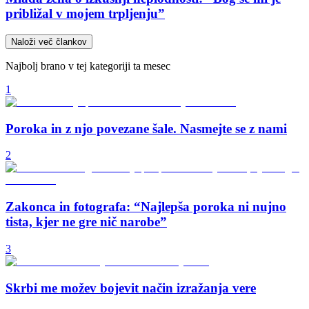
približal v mojem trpljenju”
Naloži več člankov
Najbolj brano v tej kategoriji ta mesec
1
Poroka in z njo povezane šale. Nasmejte se z nami
2
Zakonca in fotografa: “Najlepša poroka ni nujno
tista, kjer ne gre nič narobe”
3
Skrbi me možev bojevit način izražanja vere