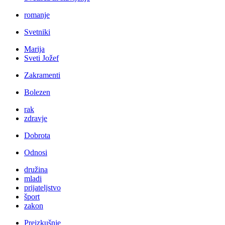
romanje
Svetniki
Marija
Sveti Jožef
Zakramenti
Bolezen
rak
zdravje
Dobrota
Odnosi
družina
mladi
prijateljstvo
šport
zakon
Preizkušnje