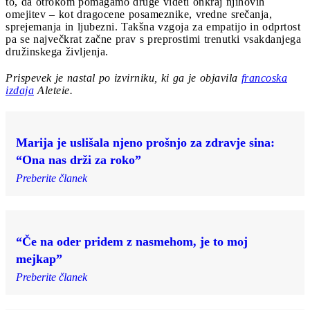
to, da otrokom pomagamo druge videti onkraj njihovih
omejitev – kot dragocene posameznike, vredne srečanja,
sprejemanja in ljubezni. Takšna vzgoja za empatijo in odprtost
pa se največkrat začne prav s preprostimi trenutki vsakdanjega
družinskega življenja.
Prispevek je nastal po izvirniku, ki ga je objavila
francoska
izdaja
Aleteie.
Marija je uslišala njeno prošnjo za zdravje sina:
“Ona nas drži za roko”
Preberite članek
“Če na oder pridem z nasmehom, je to moj
mejkap”
Preberite članek