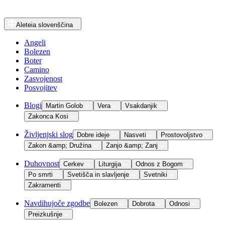
Aleteia
slovenščina
Angeli
Bolezen
Boter
Camino
Zasvojenost
Posvojitev
Blogi
Martin Golob
Vera
Vsakdanjik
Zakonca Kosi
Življenjski slog
Dobre ideje
Nasveti
Prostovoljstvo
Zakon &amp; Družina
Zanjo &amp; Zanj
Duhovnost
Cerkev
Liturgija
Odnos z Bogom
Po smrti
Svetišča in slavljenje
Svetniki
Zakramenti
Navdihujoče zgodbe
Bolezen
Dobrota
Odnosi
Preizkušnje