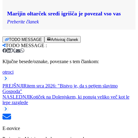
Marijin oltarček sredi igrišča je povezal vso vas
Preberite članek
TODO MESSAGE
Arhiviraj članek
TODO MESSAGE
:
Ključne besede/oznake, povezane s tem člankom:
otroci
PREJŠNJI
Ritem srca 2026: "Bistvo je, da s petjem slavimo
Gospoda"
NASLEDNJI
Kotiček na Dolenjskem, ki ponuja veliko več kot le
lepe razglede
E-novice