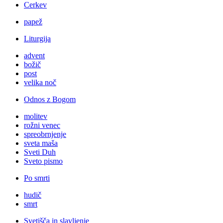
Cerkev
papež
Liturgija
advent
božič
post
velika noč
Odnos z Bogom
molitev
rožni venec
spreobrnjenje
sveta maša
Sveti Duh
Sveto pismo
Po smrti
hudič
smrt
Svetišča in slavljenje