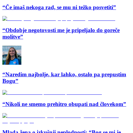
“Če imaš nekoga rad, se mu ni težko posvetiti”
“Obdobje negotovosti me je pripeljalo do goreče
molitve”
“Naredim najbolje, kar lahko, ostalo pa prepustim
Bogu”
“Nikoli ne smemo prehitro obupati nad človekom”
Mlada žena o izkušnji neplodnosti: “Bog se mi je