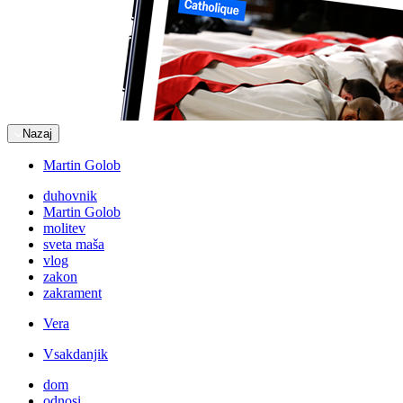
Nazaj
Martin Golob
duhovnik
Martin Golob
molitev
sveta maša
vlog
zakon
zakrament
Vera
Vsakdanjik
dom
odnosi