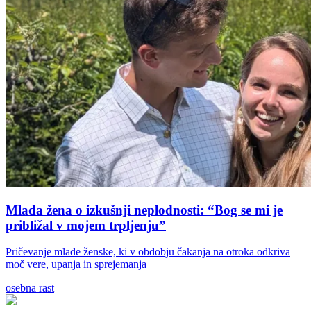
Mlada žena o izkušnji neplodnosti: “Bog se mi je
približal v mojem trpljenju”
Pričevanje mlade ženske, ki v obdobju čakanja na otroka odkriva
moč vere, upanja in sprejemanja
osebna rast