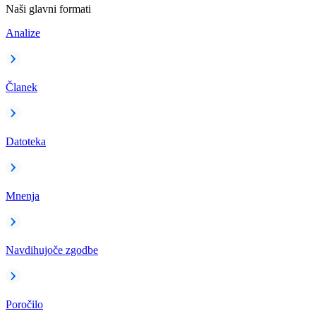
Naši glavni formati
Analize
Članek
Datoteka
Mnenja
Navdihujoče zgodbe
Poročilo