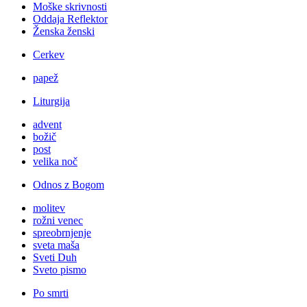
Moške skrivnosti
Oddaja Reflektor
Ženska ženski
Cerkev
papež
Liturgija
advent
božič
post
velika noč
Odnos z Bogom
molitev
rožni venec
spreobrnjenje
sveta maša
Sveti Duh
Sveto pismo
Po smrti