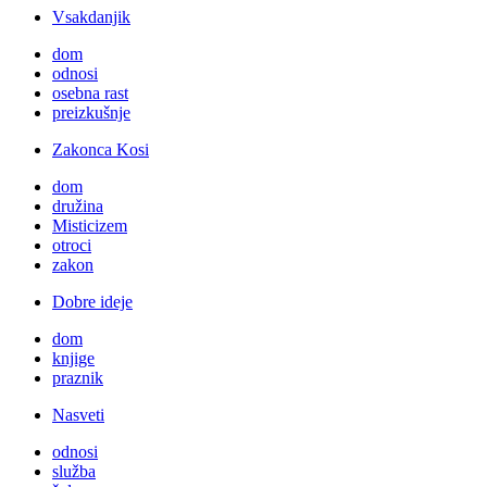
Vsakdanjik
dom
odnosi
osebna rast
preizkušnje
Zakonca Kosi
dom
družina
Misticizem
otroci
zakon
Dobre ideje
dom
knjige
praznik
Nasveti
odnosi
služba