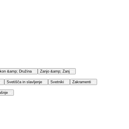
kon &amp; Družina
Zanjo &amp; Zanj
Svetišča in slavljenje
Svetniki
Zakramenti
ušnje