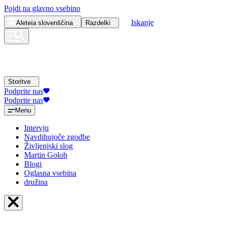
Pojdi na glavno vsebino
Iskanje
Aleteia
slovenščina
Razdelki
Storitve
Podprite nas
Podprite nas
Menu
Intervju
Navdihujoče zgodbe
Življenjski slog
Martin Golob
Blogi
Oglasna vsebina
družina