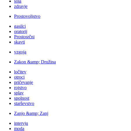
šola
zdravje
Prostovoljstvo
gasilci
oratorij
Prostosrčni
skavti
vzgoja
Zakon &amp; Družina
ločitev
otroci
pričevanje
rojstvo
splav
spolnost
starševstvo
Zanjo &amp; Zanj
intervju
moda