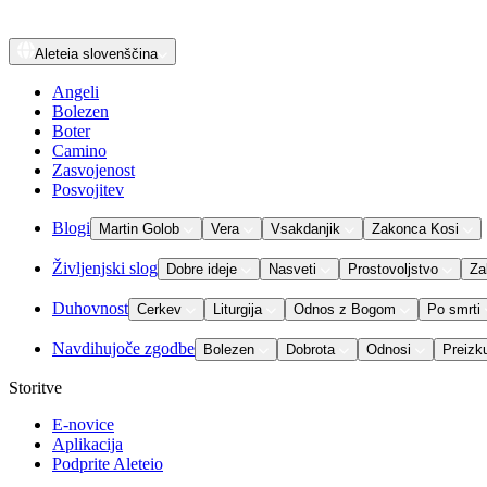
Aleteia
slovenščina
Angeli
Bolezen
Boter
Camino
Zasvojenost
Posvojitev
Blogi
Martin Golob
Vera
Vsakdanjik
Zakonca Kosi
Življenjski slog
Dobre ideje
Nasveti
Prostovoljstvo
Za
Duhovnost
Cerkev
Liturgija
Odnos z Bogom
Po smrti
Navdihujoče zgodbe
Bolezen
Dobrota
Odnosi
Preizk
Storitve
E-novice
Aplikacija
Podprite Aleteio