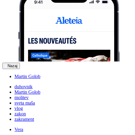
Nazaj
Martin Golob
duhovnik
Martin Golob
molitev
sveta maša
vlog
zakon
zakrament
Vera