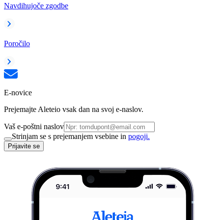
Navdihujoče zgodbe
Poročilo
E-novice
Prejemajte Aleteio vsak dan na svoj e-naslov.
Vaš e-poštni naslov
Strinjam se s prejemanjem vsebine in
pogoji.
Prijavite se