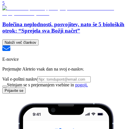
5
Bolečina neplodnosti, posvojitev, nato še 5 bioloških
otrok: “Sprejela sva Božji načrt”
Naloži več člankov
E-novice
Prejemajte Aleteio vsak dan na svoj e-naslov.
Vaš e-poštni naslov
Strinjam se s prejemanjem vsebine in
pogoji.
Prijavite se