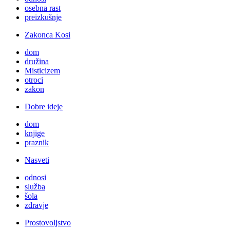
osebna rast
preizkušnje
Zakonca Kosi
dom
družina
Misticizem
otroci
zakon
Dobre ideje
dom
knjige
praznik
Nasveti
odnosi
služba
šola
zdravje
Prostovoljstvo