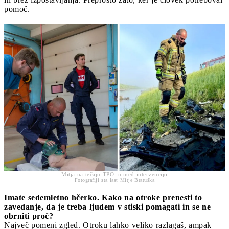
pomoč.
Mitja na tečaju TPO in med intervencijo
Fotografiji sta last Mitje Bratuška
Imate sedemletno hčerko. Kako na otroke prenesti to
zavedanje, da je treba ljudem v stiski pomagati in se ne
obrniti proč?
Največ pomeni zgled. Otroku lahko veliko razlagaš, ampak