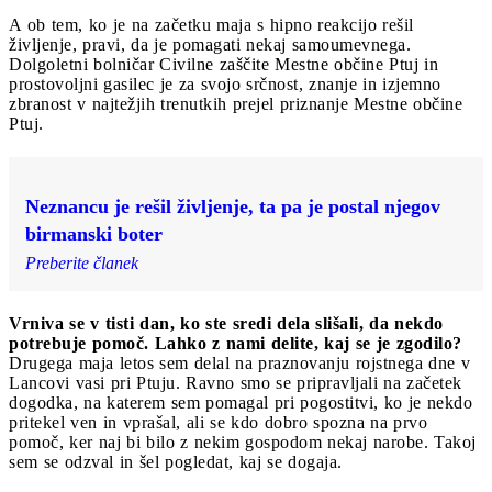
A ob tem, ko je na začetku maja s hipno reakcijo rešil
življenje, pravi, da je pomagati nekaj samoumevnega.
Dolgoletni bolničar Civilne zaščite Mestne občine Ptuj in
prostovoljni gasilec je za svojo srčnost, znanje in izjemno
zbranost v najtežjih trenutkih prejel priznanje Mestne občine
Ptuj.
Neznancu je rešil življenje, ta pa je postal njegov
birmanski boter
Preberite članek
Vrniva se v tisti dan, ko ste sredi dela slišali, da nekdo
potrebuje pomoč. Lahko z nami delite, kaj se je zgodilo?
Drugega maja letos sem delal na praznovanju rojstnega dne v
Lancovi vasi pri Ptuju. Ravno smo se pripravljali na začetek
dogodka, na katerem sem pomagal pri pogostitvi, ko je nekdo
pritekel ven in vprašal, ali se kdo dobro spozna na prvo
pomoč, ker naj bi bilo z nekim gospodom nekaj narobe. Takoj
sem se odzval in šel pogledat, kaj se dogaja.