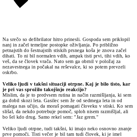
Na srečo so defibrilator hitro prinesli. Gospoda sem priklopil
nanj in začel temeljne postopke oživljanja. Po približno
petnajstih do šestnajstih stiskih prsnega koša je znova začel
dihati. To ni bil normalen vdih, ampak tisti prvi, tihi vdih, ko
veš, da se človek vrača. Nato sem ga obrnil v položaj za
nezavestnega in počakal na reševalce, ki so potem prevzeli
oskrbo.
Veliko ljudi v takšni situaciji otrpne. Kaj je bilo tisto, kar
je pri vas sprožilo takojšnjo reakcijo?
Mislim, da je to predvsem rutina in način razmišljanja, ki sem
ga dobil skozi leta. Gasilec sem že od sedmega leta in od
malega nas učijo, da moraš pomagati človeku v stiski. Ko sem
slišal, da nekdo potrebuje pomoč, sploh nisem razmišljal, ali
bo šel kdo drug. Samo rekel sem: "Jaz grem."
Veliko ljudi otrpne, tudi takšni, ki imajo neko osnovno znanje
prve pomoči. Tisti večer je bil tam tudi človek, ki je imel