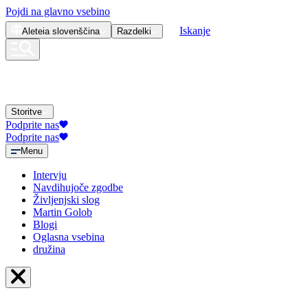
Pojdi na glavno vsebino
Iskanje
Aleteia
slovenščina
Razdelki
Storitve
Podprite nas
Podprite nas
Menu
Intervju
Navdihujoče zgodbe
Življenjski slog
Martin Golob
Blogi
Oglasna vsebina
družina