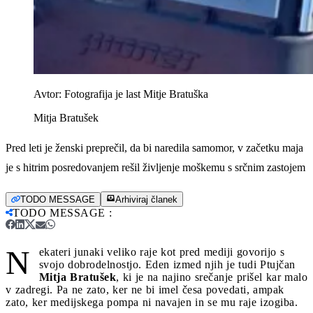
Avtor:
Fotografija je last Mitje Bratuška
Mitja Bratušek
Pred leti je ženski preprečil, da bi naredila samomor, v začetku maja
je s hitrim posredovanjem rešil življenje moškemu s srčnim zastojem
TODO MESSAGE
Arhiviraj članek
TODO MESSAGE
:
N
ekateri junaki veliko raje kot pred mediji govorijo s
svojo dobrodelnostjo. Eden izmed njih je tudi Ptujčan
Mitja Bratušek
, ki je na najino srečanje prišel kar malo
v zadregi. Pa ne zato, ker ne bi imel česa povedati, ampak
zato, ker medijskega pompa ni navajen in se mu raje izogiba.