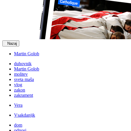
Nazaj
Martin Golob
duhovnik
Martin Golob
molitev
sveta maša
vlog
zakon
zakrament
Vera
Vsakdanjik
dom
odnosi