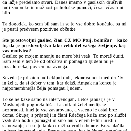
da lažje predelamo stvari. Danes imamo v gasilskih društvih
tudi zaupnike in možnost psihološke pomoči, česar včasih ni
bilo.
Ta dogodek, ko sem bil sam in se je vse dobro končalo, pa mi
je pustil predvsem pozitivne občutke.
Ste prostovoljni gasilec, član CZ MO Ptuj, bolničar – kako
to, da je prostovoljstvo tako velik del vašega življenje, kaj
vas motivira?
Gasilec po mojem mnenju ne more biti vsak. To moraš čutiti.
Sam sem v tem že od otroštva in pomagati ljudem mi je
postalo nekaj povsem naravnega.
Seveda je prisoten tudi ekipni duh, tekmovalnost med društvi
in želja, da si dober v tem, kar delaš. Ampak na koncu je
najpomembnejša želja pomagati ljudem.
To se ne kaže samo na intervencijah. Letos januarja je v
Moškanjcih pogorela hiša. Lastnik ni želel medijske
pozornosti, imel je vse zavarovano, a vseeno je ostal brez
doma. Skupaj s prijatelji in člani Rdečega križa smo po službi
vsak dan hodili pomagat in smo mu v enem tednu uredili
stanovanje, da se je lahko družina vrnila domov. Brez plačila
in brez izpostavljanja. Preprosto zato, ker je človek potreboval