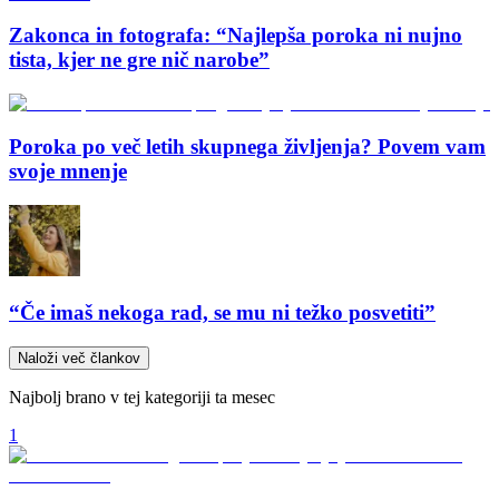
Zakonca in fotografa: “Najlepša poroka ni nujno
tista, kjer ne gre nič narobe”
Poroka po več letih skupnega življenja? Povem vam
svoje mnenje
“Če imaš nekoga rad, se mu ni težko posvetiti”
Naloži več člankov
Najbolj brano v tej kategoriji ta mesec
1