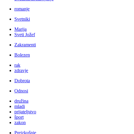
romanje
Svetniki
Marija
Sveti Jožef
Zakramenti
Bolezen
rak
zdravje
Dobrota
Odnosi
družina
mladi
prijateljstvo
šport
zakon
Preizkušnje