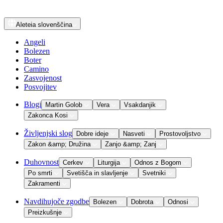
Aleteia
slovenščina
Angeli
Bolezen
Boter
Camino
Zasvojenost
Posvojitev
Blogi
Martin Golob
Vera
Vsakdanjik
Zakonca Kosi
Življenjski slog
Dobre ideje
Nasveti
Prostovoljstvo
Zakon &amp; Družina
Zanjo &amp; Zanj
Duhovnost
Cerkev
Liturgija
Odnos z Bogom
Po smrti
Svetišča in slavljenje
Svetniki
Zakramenti
Navdihujoče zgodbe
Bolezen
Dobrota
Odnosi
Preizkušnje