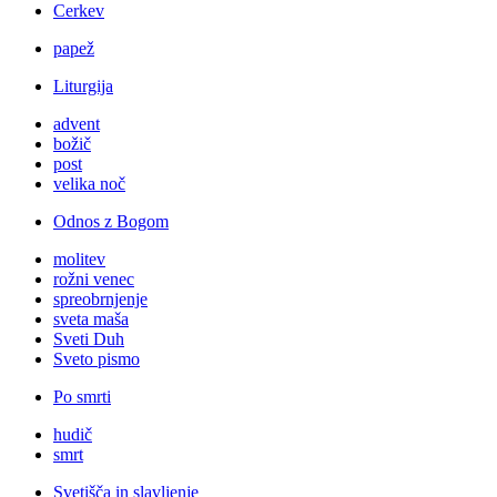
Cerkev
papež
Liturgija
advent
božič
post
velika noč
Odnos z Bogom
molitev
rožni venec
spreobrnjenje
sveta maša
Sveti Duh
Sveto pismo
Po smrti
hudič
smrt
Svetišča in slavljenje