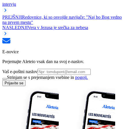
intervju
PREJŠNJI
Redovnice, ki so osvojile navijače: "Naj bo Bog vedno
na prvem mestu"
NASLEDNJI
Vera v Jezusa je srečka za nebesa
E-novice
Prejemajte Aleteio vsak dan na svoj e-naslov.
Vaš e-poštni naslov
Strinjam se s prejemanjem vsebine in
pogoji.
Prijavite se