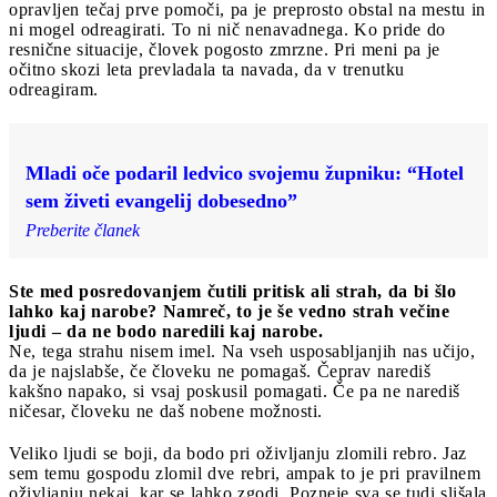
opravljen tečaj prve pomoči, pa je preprosto obstal na mestu in
ni mogel odreagirati. To ni nič nenavadnega. Ko pride do
resnične situacije, človek pogosto zmrzne. Pri meni pa je
očitno skozi leta prevladala ta navada, da v trenutku
odreagiram.
Mladi oče podaril ledvico svojemu župniku: “Hotel
sem živeti evangelij dobesedno”
Preberite članek
Ste med posredovanjem čutili pritisk ali strah, da bi šlo
lahko kaj narobe? Namreč, to je še vedno strah večine
ljudi – da ne bodo naredili kaj narobe.
Ne, tega strahu nisem imel. Na vseh usposabljanjih nas učijo,
da je najslabše, če človeku ne pomagaš. Čeprav narediš
kakšno napako, si vsaj poskusil pomagati. Če pa ne narediš
ničesar, človeku ne daš nobene možnosti.
Veliko ljudi se boji, da bodo pri oživljanju zlomili rebro. Jaz
sem temu gospodu zlomil dve rebri, ampak to je pri pravilnem
oživljanju nekaj, kar se lahko zgodi. Pozneje sva se tudi slišala