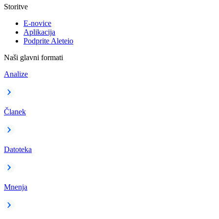
Storitve
E-novice
Aplikacija
Podprite Aleteio
Naši glavni formati
Analize
Članek
Datoteka
Mnenja