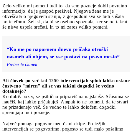
Zelo veliko mi pomeni tudi to, da sem pozneje dobil povratno
informacijo, da je gospod preživel. Njegova žena me je
obveščala o njegovem stanju, z gospodom sva se tudi slišala
po telefonu. Želi si, da bi se osebno spoznala, ker se od takrat
še nisva uspela srečati. In to mi zares veliko pomeni.
“Ko me po napornem dnevu pričaka otroški
nasmeh ali objem, se vse postavi na pravo mesto”
Preberite članek
Ali človek po več kot 1250 intervencijah sploh lahko ostane
čustveno "miren" ali se vas takšni dogodki še vedno
dotaknejo?
Ko dobiš poziv, se psihično pripraviš na najslabše. Sčasoma se
naučiš, kaj lahko pričakuješ. Ampak to ne pomeni, da te stvari
ne prizadenejo več. Še vedno te lahko določeni dogodki
spremljajo tudi pozneje.
Največ pomaga pogovor med člani ekipe. Po težjih
intervencijah se pogovorimo, pogosto se tudi malo pošalimo,