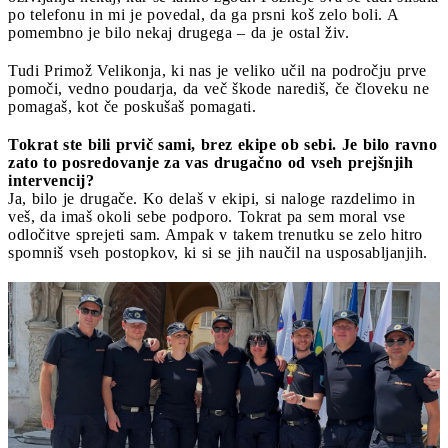
po telefonu in mi je povedal, da ga prsni koš zelo boli. A
pomembno je bilo nekaj drugega – da je ostal živ.
Tudi Primož Velikonja, ki nas je veliko učil na področju prve
pomoči, vedno poudarja, da več škode narediš, če človeku ne
pomagaš, kot če poskušaš pomagati.
Tokrat ste bili prvič sami, brez ekipe ob sebi. Je bilo ravno
zato to posredovanje za vas drugačno od vseh prejšnjih
intervencij?
Ja, bilo je drugače. Ko delaš v ekipi, si naloge razdelimo in
veš, da imaš okoli sebe podporo. Tokrat pa sem moral vse
odločitve sprejeti sam. Ampak v takem trenutku se zelo hitro
spomniš vseh postopkov, ki si se jih naučil na usposabljanjih.