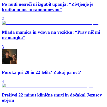
Po hudi nesreči ni izgubil upanja: “Življenje je
kratko in nič ni samoumevno”
2
Mlada mamica in vdova na vozičku: “Prav nič mi
ne manjka”
3
Poroka pri 20 in 22 letih? Zakaj pa ne!?
4
Preživel 22 minut klinične smrti in dočakal Jezusov
objem