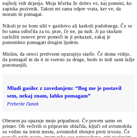
najbolj vidi dejanja. Moja hčerka že dobro ve, kaj pomeni, ko
zapiska pozivnik. Takrat mi sama odpre vrata, ker ve, da
moram iti pomagat.
Nikoli je ne bom silil v gasilstvo ali karkoli podobnega. Če se
bo sama odločila za to, prav, če ne, pa tudi. Ji pa skušam
razložiti osnove prve pomoči in ji pokazati, zakaj je
pomembno pomagati drugim ljudem.
Mislim, da otroci predvsem opazujejo starše. Če doma vidijo,
da pomagaš in da ti ni vseeno za druge, bodo to tudi sami lažje
ponotranjili.
Mladi gasilec z zavedanjem: “Bog me je postavil
sem, nekaj znam, lahko pomagam”
Preberite članek
Obenem pa opazuje mojo pripadnost. Če povem samo en
primer. Ob večerih si pripravim oblačila, ključi od avtomobila
so vedno na istem mestu, avtomobil obrnjen proti izvozu. Če