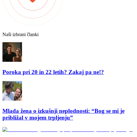
Naši izbrani članki
Poroka pri 20 in 22 letih? Zakaj pa ne!?
Mlada žena o izkušnji neplodnosti: “Bog se mi je
približal v mojem trpljenju”