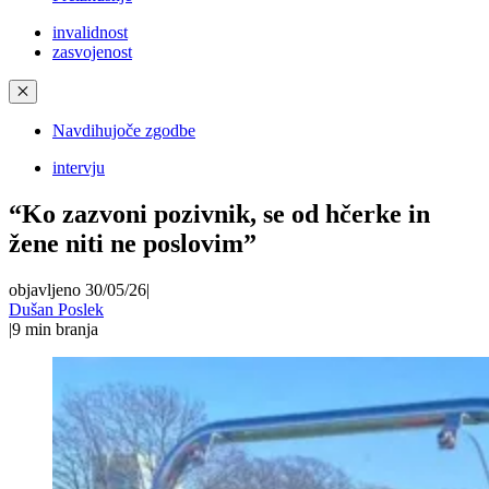
invalidnost
zasvojenost
✕
Navdihujoče zgodbe
intervju
“Ko zazvoni pozivnik, se od hčerke in
žene niti ne poslovim”
objavljeno 30/05/26
|
Dušan Poslek
|
9
min branja