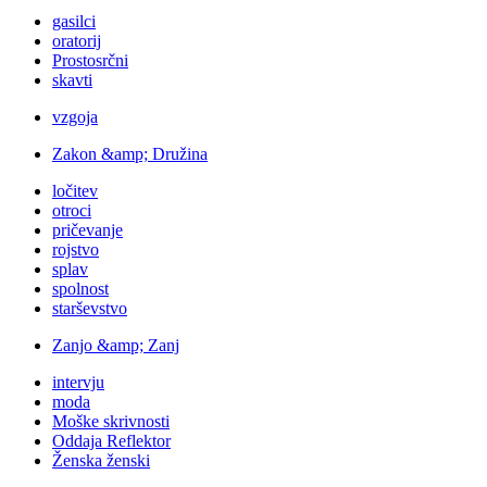
gasilci
oratorij
Prostosrčni
skavti
vzgoja
Zakon &amp; Družina
ločitev
otroci
pričevanje
rojstvo
splav
spolnost
starševstvo
Zanjo &amp; Zanj
intervju
moda
Moške skrivnosti
Oddaja Reflektor
Ženska ženski