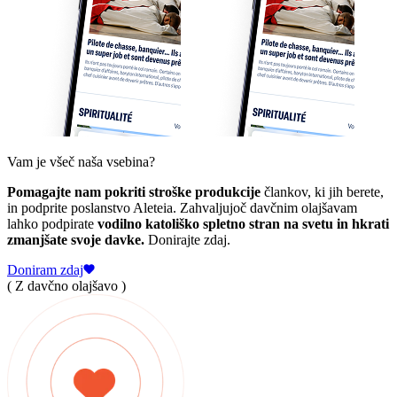
Vam je všeč naša vsebina?
Pomagajte nam pokriti stroške produkcije
člankov, ki jih berete,
in podprite poslanstvo Aleteia. Zahvaljujoč davčnim olajšavam
lahko podpirate
vodilno katoliško spletno stran na svetu in hkrati
zmanjšate svoje davke.
Donirajte zdaj.
Doniram zdaj
( Z davčno olajšavo )