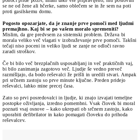
ponoči pride poziv, imam tako vse pripravljeno, niti poslovim
se ne od žene ali hčerke, samo oblečem se in že sem na poti
proti gasilskemu domu.
Pogosto opozarjate, da je znanje prve pomoči med ljudmi
premajhno. Kaj bi se po vašem moralo spremeniti?
Mislim, da gre predvsem za sistemski problem. Država bi
morala veliko več vlagati v izobraževanje prve pomoči. Takšni
tečaji niso poceni in veliko ljudi se zanje ne odloči ravno
zaradi stroškov.
Če bi bilo več brezplačnih usposabljanj in več praktičnih vaj,
bi bilo zanimanja zagotovo več. Ljudje še vedno preveč
razmišljajo, da bodo reševalci že prišli in uredili stvari. Ampak
pri srčnem zastoju so prve minute ključne. Preden pridejo
reševalci, lahko mine precej časa.
Zato so prvi posredovalci in ljudje, ki znajo izvajati temeljne
postopke oživljanja, izredno pomembni. Vsak človek bi moral
poznati vsaj osnove – kako ukrepati ob srčnem zastoju, kako
uporabiti defibrilator in kako pomagati človeku do prihoda
reševalcev.