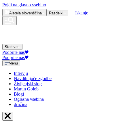
Pojdi na glavno vsebino
Iskanje
Aleteia
slovenščina
Razdelki
Storitve
Podprite nas
Podprite nas
Menu
Intervju
Navdihujoče zgodbe
Življenjski slog
Martin Golob
Blogi
Oglasna vsebina
družina