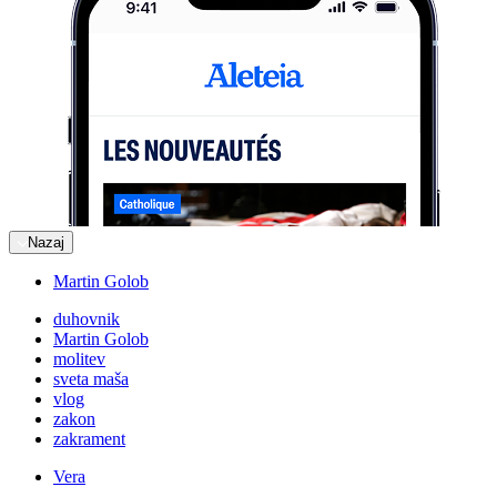
Nazaj
Martin Golob
duhovnik
Martin Golob
molitev
sveta maša
vlog
zakon
zakrament
Vera