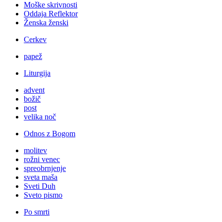
Moške skrivnosti
Oddaja Reflektor
Ženska ženski
Cerkev
papež
Liturgija
advent
božič
post
velika noč
Odnos z Bogom
molitev
rožni venec
spreobrnjenje
sveta maša
Sveti Duh
Sveto pismo
Po smrti