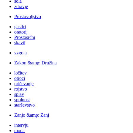
šola
zdravje
Prostovoljstvo
gasilci
oratorij
Prostosrčni
skavti
vzgoja
Zakon &amp; Družina
ločitev
otroci
pričevanje
rojstvo
splav
spolnost
starševstvo
Zanjo &amp; Zanj
intervju
moda