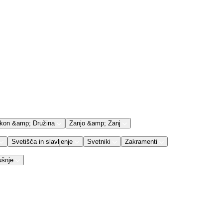
kon &amp; Družina
Zanjo &amp; Zanj
Svetišča in slavljenje
Svetniki
Zakramenti
ušnje