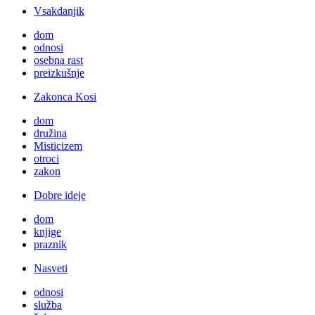
Vsakdanjik
dom
odnosi
osebna rast
preizkušnje
Zakonca Kosi
dom
družina
Misticizem
otroci
zakon
Dobre ideje
dom
knjige
praznik
Nasveti
odnosi
služba