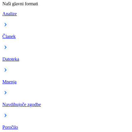
Naši glavni formati
Analize
Članek
Datoteka
Mnenja
Navdihujoče zgodbe
Poročilo