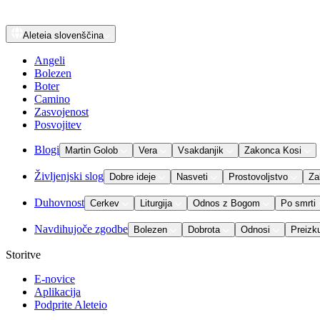
Aleteia
slovenščina
Angeli
Bolezen
Boter
Camino
Zasvojenost
Posvojitev
Blogi
Martin Golob
Vera
Vsakdanjik
Zakonca Kosi
Življenjski slog
Dobre ideje
Nasveti
Prostovoljstvo
Za
Duhovnost
Cerkev
Liturgija
Odnos z Bogom
Po smrti
Navdihujoče zgodbe
Bolezen
Dobrota
Odnosi
Preizk
Storitve
E-novice
Aplikacija
Podprite Aleteio