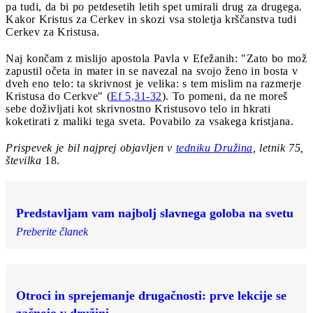
pa tudi, da bi po petdesetih letih spet umirali drug za drugega.
Kakor Kristus za Cerkev in skozi vsa stoletja krščanstva tudi
Cerkev za Kristusa.
Naj končam z mislijo apostola Pavla v Efežanih: "Zato bo mož
zapustil očeta in mater in se navezal na svojo ženo in bosta v
dveh eno telo: ta skrivnost je velika: s tem mislim na razmerje
Kristusa do Cerkve" (
Ef 5,31-32
). To pomeni, da ne moreš
sebe doživljati kot skrivnostno Kristusovo telo in hkrati
koketirati z maliki tega sveta. Povabilo za vsakega kristjana.
Prispevek je bil najprej objavljen v
tedniku Družina
, letnik 75,
številka
18.
Predstavljam vam najbolj slavnega goloba na svetu
Preberite članek
Otroci in sprejemanje drugačnosti: prve lekcije se
začnejo v družini