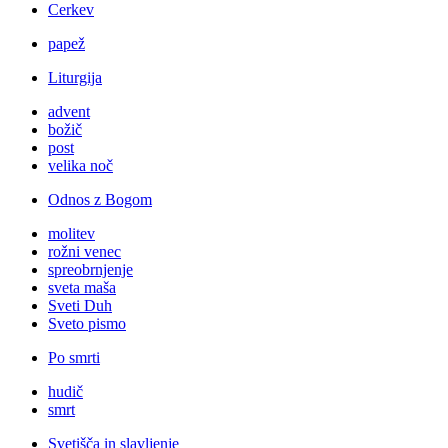
Cerkev
papež
Liturgija
advent
božič
post
velika noč
Odnos z Bogom
molitev
rožni venec
spreobrnjenje
sveta maša
Sveti Duh
Sveto pismo
Po smrti
hudič
smrt
Svetišča in slavljenje