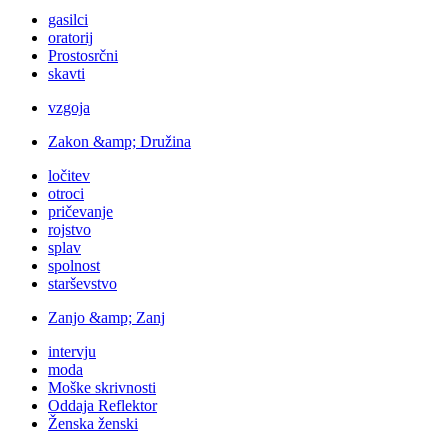
gasilci
oratorij
Prostosrčni
skavti
vzgoja
Zakon &amp; Družina
ločitev
otroci
pričevanje
rojstvo
splav
spolnost
starševstvo
Zanjo &amp; Zanj
intervju
moda
Moške skrivnosti
Oddaja Reflektor
Ženska ženski