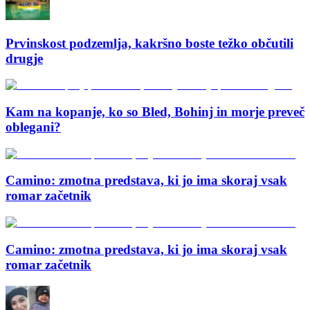
Prvinskost podzemlja, kakršno boste težko občutili
drugje
Kam na kopanje, ko so Bled, Bohinj in morje preveč
oblegani?
Camino: zmotna predstava, ki jo ima skoraj vsak
romar začetnik
Camino: zmotna predstava, ki jo ima skoraj vsak
romar začetnik