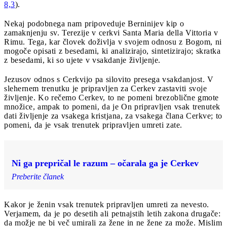
8,3
).
Nekaj podobnega nam pripoveduje Berninijev kip o
zamaknjenju sv. Terezije v cerkvi Santa Maria della Vittoria v
Rimu. Tega, kar človek doživlja v svojem odnosu z Bogom, ni
mogoče opisati z besedami, ki analizirajo, sintetizirajo; skratka
z besedami, ki so ujete v vsakdanje življenje.
Jezusov odnos s Cerkvijo pa silovito presega vsakdanjost. V
slehernem trenutku je pripravljen za Cerkev zastaviti svoje
življenje. Ko rečemo Cerkev, to ne pomeni brezoblične gmote
množice, ampak to pomeni, da je On pripravljen vsak trenutek
dati življenje za vsakega kristjana, za vsakega člana Cerkve; to
pomeni, da je vsak trenutek pripravljen umreti zate.
Ni ga prepričal le razum – očarala ga je Cerkev
Preberite članek
Kakor je ženin vsak trenutek pripravljen umreti za nevesto.
Verjamem, da je po desetih ali petnajstih letih zakona drugače:
da možje ne bi več umirali za žene in ne žene za može. Mislim