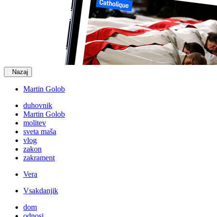
Nazaj
Martin Golob
duhovnik
Martin Golob
molitev
sveta maša
vlog
zakon
zakrament
Vera
Vsakdanjik
dom
odnosi