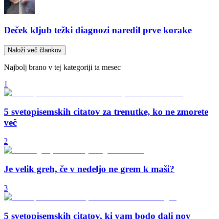
Deček kljub težki diagnozi naredil prve korake
Naloži več člankov
Najbolj brano v tej kategoriji ta mesec
1
5 svetopisemskih citatov za trenutke, ko ne zmorete
več
2
Je velik greh, če v nedeljo ne grem k maši?
3
5 svetopisemskih citatov, ki vam bodo dali nov