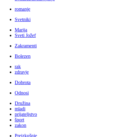
romanje
Svetniki
Marija
Sveti Jožef
Zakramenti
Bolezen
rak
zdravje
Dobrota
Odnosi
Družina
mladi
prijateljstvo
šport
zakon
Preizkušnje