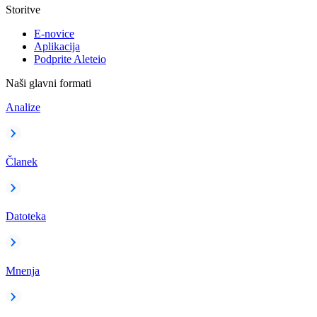
Storitve
E-novice
Aplikacija
Podprite Aleteio
Naši glavni formati
Analize
Članek
Datoteka
Mnenja