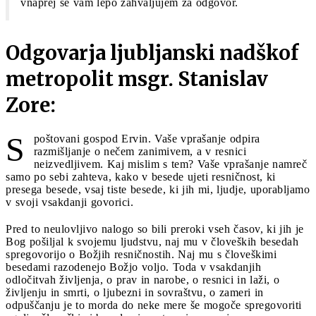
vnaprej se vam lepo zahvaljujem za odgovor.
Odgovarja ljubljanski nadškof
metropolit msgr. Stanislav
Zore:
S
poštovani gospod Ervin. Vaše vprašanje odpira
razmišljanje o nečem zanimivem, a v resnici
neizvedljivem. Kaj mislim s tem? Vaše vprašanje namreč
samo po sebi zahteva, kako v besede ujeti resničnost, ki
presega besede, vsaj tiste besede, ki jih mi, ljudje, uporabljamo
v svoji vsakdanji govorici.
Pred to neulovljivo nalogo so bili preroki vseh časov, ki jih je
Bog pošiljal k svojemu ljudstvu, naj mu v človeških besedah
spregovorijo o Božjih resničnostih. Naj mu s človeškimi
besedami razodenejo Božjo voljo. Toda v vsakdanjih
odločitvah življenja, o prav in narobe, o resnici in laži, o
življenju in smrti, o ljubezni in sovraštvu, o zameri in
odpuščanju je to morda do neke mere še mogoče spregovoriti