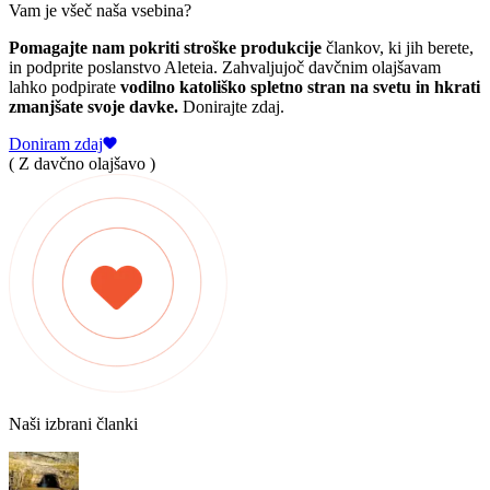
Vam je všeč naša vsebina?
Pomagajte nam pokriti stroške produkcije
člankov, ki jih berete,
in podprite poslanstvo Aleteia. Zahvaljujoč davčnim olajšavam
lahko podpirate
vodilno katoliško spletno stran na svetu in hkrati
zmanjšate svoje davke.
Donirajte zdaj.
Doniram zdaj
( Z davčno olajšavo )
Naši izbrani članki