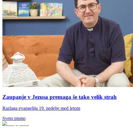
Zaupanje v Jezusa premaga še tako velik strah
Razlaga evangelija 19. nedelje med letom
Sveto pismo