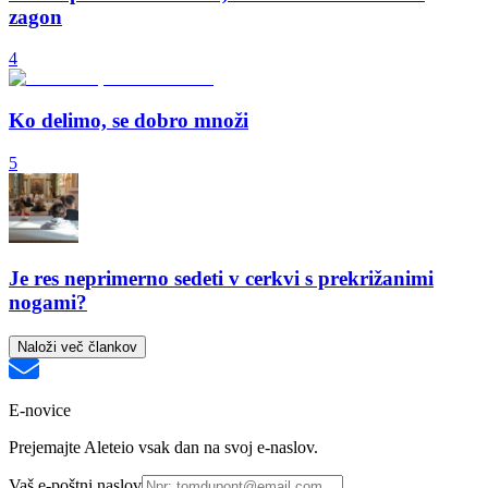
zagon
4
Ko delimo, se dobro množi
5
Je res neprimerno sedeti v cerkvi s prekrižanimi
nogami?
Naloži več člankov
E-novice
Prejemajte Aleteio vsak dan na svoj e-naslov.
Vaš e-poštni naslov