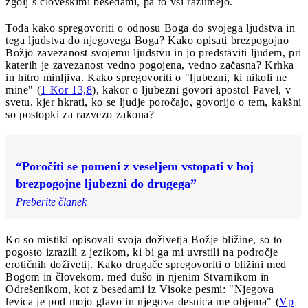
zgolj s človeškimi besedami, pa to vsi razumejo.
Toda kako spregovoriti o odnosu Boga do svojega ljudstva in
tega ljudstva do njegovega Boga? Kako opisati brezpogojno
Božjo zavezanost svojemu ljudstvu in jo predstaviti ljudem, pri
katerih je zavezanost vedno pogojena, vedno začasna? Krhka
in hitro minljiva. Kako spregovoriti o "ljubezni, ki nikoli ne
mine" (
1 Kor 13,8
), kakor o ljubezni govori apostol Pavel, v
svetu, kjer hkrati, ko se ljudje poročajo, govorijo o tem, kakšni
so postopki za razvezo zakona?
“Poročiti se pomeni z veseljem vstopati v boj
brezpogojne ljubezni do drugega”
Preberite članek
Ko so mistiki opisovali svoja doživetja Božje bližine, so to
pogosto izrazili z jezikom, ki bi ga mi uvrstili na področje
erotičnih doživetij. Kako drugače spregovoriti o bližini med
Bogom in človekom, med dušo in njenim Stvarnikom in
Odrešenikom, kot z besedami iz Visoke pesmi: "Njegova
levica je pod mojo glavo in njegova desnica me objema" (
Vp