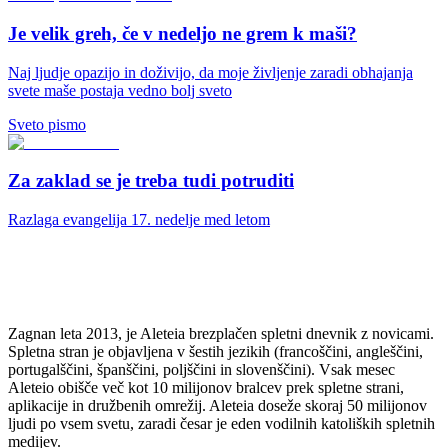
Je velik greh, če v nedeljo ne grem k maši?
Naj ljudje opazijo in doživijo, da moje življenje zaradi obhajanja
svete maše postaja vedno bolj sveto
Sveto pismo
Za zaklad se je treba tudi potruditi
Razlaga evangelija 17. nedelje med letom
Zagnan leta 2013, je Aleteia brezplačen spletni dnevnik z novicami.
Spletna stran je objavljena v šestih jezikih (francoščini, angleščini,
portugalščini, španščini, poljščini in slovenščini). Vsak mesec
Aleteio obišče več kot 10 milijonov bralcev prek spletne strani,
aplikacije in družbenih omrežij. Aleteia doseže skoraj 50 milijonov
ljudi po vsem svetu, zaradi česar je eden vodilnih katoliških spletnih
medijev.