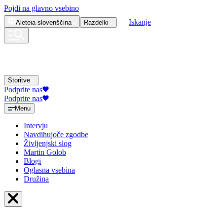
Pojdi na glavno vsebino
Iskanje
Aleteia
slovenščina
Razdelki
Storitve
Podprite nas
Podprite nas
Menu
Intervju
Navdihujoče zgodbe
Življenjski slog
Martin Golob
Blogi
Oglasna vsebina
Družina