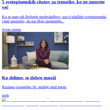
5 svetopisemskih citatov za trenutke, ko ne zmorete
več
Ko se nam zdi življenje neobvladljivo, nas ti tolažilni svetopisemski
citati spomnijo, da nas Bog opogumlja...
Sveto pismo
Ko delimo, se dobro množi
Razlaga evangelija 18. nedelje med letom
greh