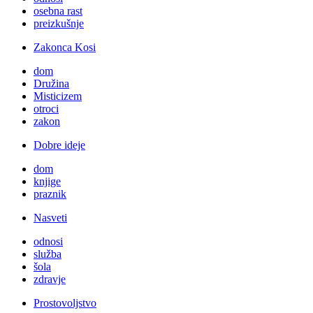
osebna rast
preizkušnje
Zakonca Kosi
dom
Družina
Misticizem
otroci
zakon
Dobre ideje
dom
knjige
praznik
Nasveti
odnosi
služba
šola
zdravje
Prostovoljstvo