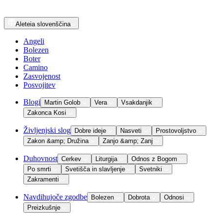
Aleteia
slovenščina
Angeli
Bolezen
Boter
Camino
Zasvojenost
Posvojitev
Blogi
Martin Golob
Vera
Vsakdanjik
Zakonca Kosi
Življenjski slog
Dobre ideje
Nasveti
Prostovoljstvo
Zakon &amp; Družina
Zanjo &amp; Zanj
Duhovnost
Cerkev
Liturgija
Odnos z Bogom
Po smrti
Svetišča in slavljenje
Svetniki
Zakramenti
Navdihujoče zgodbe
Bolezen
Dobrota
Odnosi
Preizkušnje