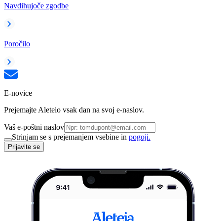
Navdihujoče zgodbe
Poročilo
E-novice
Prejemajte Aleteio vsak dan na svoj e-naslov.
Vaš e-poštni naslov
Strinjam se s prejemanjem vsebine in
pogoji.
Prijavite se