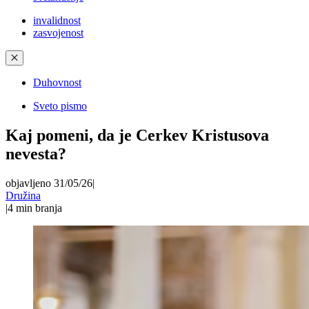
invalidnost
zasvojenost
✕
Duhovnost
Sveto pismo
Kaj pomeni, da je Cerkev Kristusova
nevesta?
objavljeno 31/05/26
|
Družina
|
4
min branja