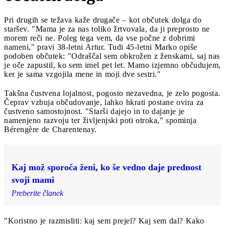
Pri drugih se težava kaže drugače – kot občutek dolga do
staršev. "Mama je za nas toliko žrtvovala, da ji preprosto ne
morem reči ne. Poleg tega vem, da vse počne z dobrimi
nameni," pravi 38-letni Artur. Tudi 45-letni Marko opiše
podoben občutek: "Odraščal sem obkrožen z ženskami, saj nas
je oče zapustil, ko sem imel pet let. Mamo izjemno občudujem,
ker je sama vzgojila mene in moji dve sestri."
Takšna čustvena lojalnost, pogosto nezavedna, je zelo pogosta.
Čeprav vzbuja občudovanje, lahko hkrati postane ovira za
čustveno samostojnost. "Starši dajejo in to dajanje je
namenjeno razvoju ter življenjski poti otroka," spominja
Bérengère de Charentenay.
Kaj mož sporoča ženi, ko še vedno daje prednost
svoji mami
Preberite članek
"Koristno je razmisliti: kaj sem prejel? Kaj sem dal? Kako