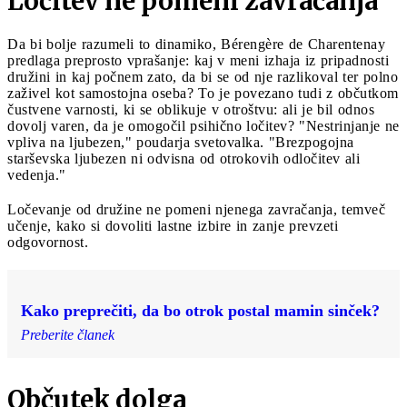
Ločitev ne pomeni zavračanja
Da bi bolje razumeli to dinamiko, Bérengère de Charentenay
predlaga preprosto vprašanje: kaj v meni izhaja iz pripadnosti
družini in kaj počnem zato, da bi se od nje razlikoval ter polno
zaživel kot samostojna oseba? To je povezano tudi z občutkom
čustvene varnosti, ki se oblikuje v otroštvu: ali je bil odnos
dovolj varen, da je omogočil psihično ločitev? "Nestrinjanje ne
vpliva na ljubezen," poudarja svetovalka. "Brezpogojna
starševska ljubezen ni odvisna od otrokovih odločitev ali
vedenja."
Ločevanje od družine ne pomeni njenega zavračanja, temveč
učenje, kako si dovoliti lastne izbire in zanje prevzeti
odgovornost.
Kako preprečiti, da bo otrok postal mamin sinček?
Preberite članek
Občutek dolga