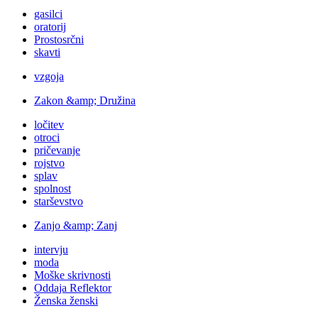
gasilci
oratorij
Prostosrčni
skavti
vzgoja
Zakon &amp; Družina
ločitev
otroci
pričevanje
rojstvo
splav
spolnost
starševstvo
Zanjo &amp; Zanj
intervju
moda
Moške skrivnosti
Oddaja Reflektor
Ženska ženski