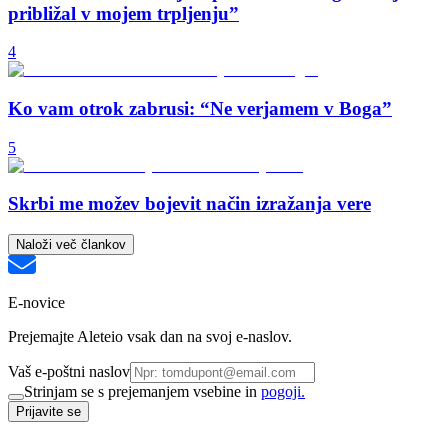
približal v mojem trpljenju”
4
Ko vam otrok zabrusi: “Ne verjamem v Boga”
5
Skrbi me možev bojevit način izražanja vere
Naloži več člankov
E-novice
Prejemajte Aleteio vsak dan na svoj e-naslov.
Vaš e-poštni naslov
Strinjam se s prejemanjem vsebine in
pogoji.
Prijavite se