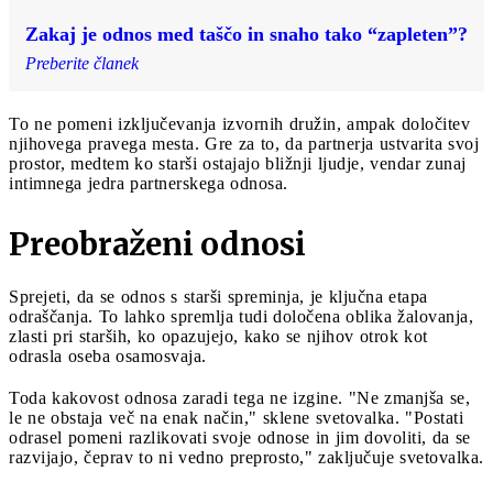
Zakaj je odnos med taščo in snaho tako “zapleten”?
Preberite članek
To ne pomeni izključevanja izvornih družin, ampak določitev
njihovega pravega mesta. Gre za to, da partnerja ustvarita svoj
prostor, medtem ko starši ostajajo bližnji ljudje, vendar zunaj
intimnega jedra partnerskega odnosa.
Preobraženi odnosi
Sprejeti, da se odnos s starši spreminja, je ključna etapa
odraščanja. To lahko spremlja tudi določena oblika žalovanja,
zlasti pri starših, ko opazujejo, kako se njihov otrok kot
odrasla oseba osamosvaja.
Toda kakovost odnosa zaradi tega ne izgine. "Ne zmanjša se,
le ne obstaja več na enak način," sklene svetovalka. "Postati
odrasel pomeni razlikovati svoje odnose in jim dovoliti, da se
razvijajo, čeprav to ni vedno preprosto," zaključuje svetovalka.