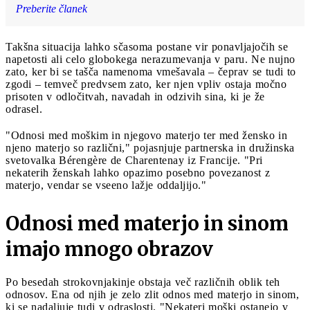
Preberite članek
Takšna situacija lahko sčasoma postane vir ponavljajočih se
napetosti ali celo globokega nerazumevanja v paru. Ne nujno
zato, ker bi se tašča namenoma vmešavala – čeprav se tudi to
zgodi – temveč predvsem zato, ker njen vpliv ostaja močno
prisoten v odločitvah, navadah in odzivih sina, ki je že
odrasel.
"Odnosi med moškim in njegovo materjo ter med žensko in
njeno materjo so različni," pojasnjuje partnerska in družinska
svetovalka Bérengère de Charentenay iz Francije. "Pri
nekaterih ženskah lahko opazimo posebno povezanost z
materjo, vendar se vseeno lažje oddaljijo."
Odnosi med materjo in sinom
imajo mnogo obrazov
Po besedah strokovnjakinje obstaja več različnih oblik teh
odnosov. Ena od njih je zelo zlit odnos med materjo in sinom,
ki se nadaljuje tudi v odraslosti. "Nekateri moški ostanejo v