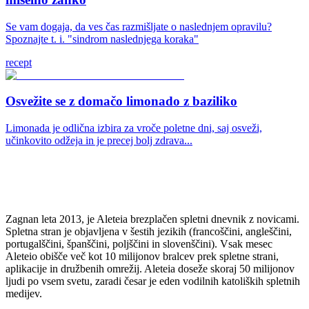
Se vam dogaja, da ves čas razmišljate o naslednjem opravilu?
Spoznajte t. i. "sindrom naslednjega koraka"
recept
Osvežite se z domačo limonado z baziliko
Limonada je odlična izbira za vroče poletne dni, saj osveži,
učinkovito odžeja in je precej bolj zdrava...
Zagnan leta 2013, je Aleteia brezplačen spletni dnevnik z novicami.
Spletna stran je objavljena v šestih jezikih (francoščini, angleščini,
portugalščini, španščini, poljščini in slovenščini). Vsak mesec
Aleteio obišče več kot 10 milijonov bralcev prek spletne strani,
aplikacije in družbenih omrežij. Aleteia doseže skoraj 50 milijonov
ljudi po vsem svetu, zaradi česar je eden vodilnih katoliških spletnih
medijev.