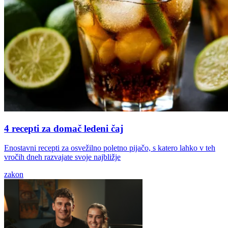
4 recepti za domač ledeni čaj
Enostavni recepti za osvežilno poletno pijačo, s katero lahko v teh
vročih dneh razvajate svoje najbližje
zakon