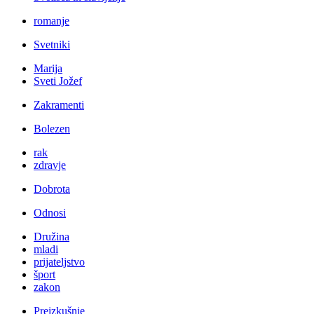
romanje
Svetniki
Marija
Sveti Jožef
Zakramenti
Bolezen
rak
zdravje
Dobrota
Odnosi
Družina
mladi
prijateljstvo
šport
zakon
Preizkušnje