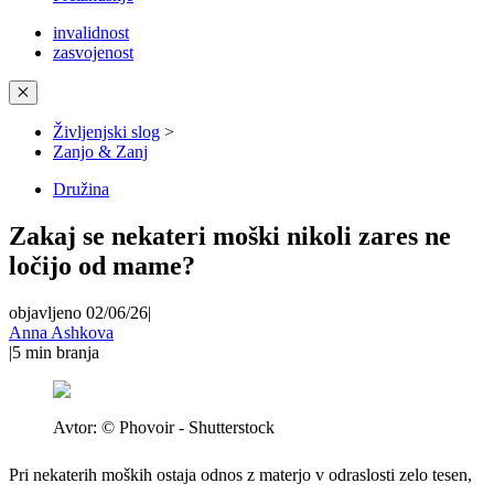
invalidnost
zasvojenost
✕
Življenjski slog
>
Zanjo & Zanj
Družina
Zakaj se nekateri moški nikoli zares ne
ločijo od mame?
objavljeno 02/06/26
|
Anna Ashkova
|
5
min branja
Avtor:
© Phovoir - Shutterstock
Pri nekaterih moških ostaja odnos z materjo v odraslosti zelo tesen,