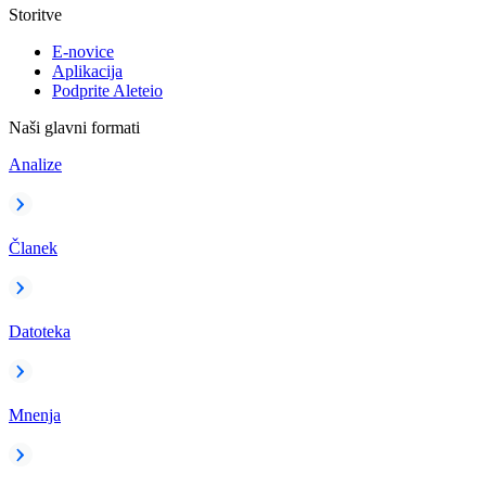
Storitve
E-novice
Aplikacija
Podprite Aleteio
Naši glavni formati
Analize
Članek
Datoteka
Mnenja