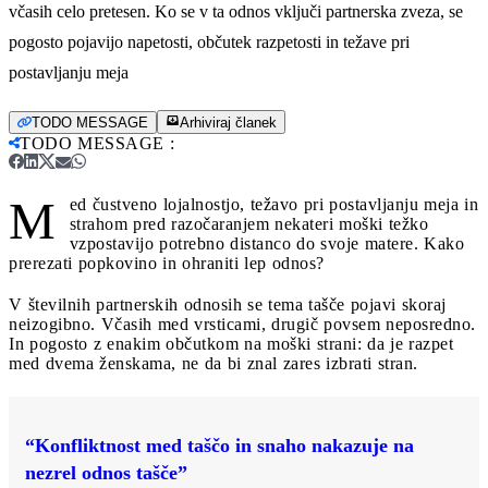
včasih celo pretesen. Ko se v ta odnos vključi partnerska zveza, se
pogosto pojavijo napetosti, občutek razpetosti in težave pri
postavljanju meja
TODO MESSAGE
Arhiviraj članek
TODO MESSAGE
:
M
ed čustveno lojalnostjo, težavo pri postavljanju meja in
strahom pred razočaranjem nekateri moški težko
vzpostavijo potrebno distanco do svoje matere. Kako
prerezati popkovino in ohraniti lep odnos?
V številnih partnerskih odnosih se tema tašče pojavi skoraj
neizogibno. Včasih med vrsticami, drugič povsem neposredno.
In pogosto z enakim občutkom na moški strani: da je razpet
med dvema ženskama, ne da bi znal zares izbrati stran.
“Konfliktnost med taščo in snaho nakazuje na
nezrel odnos tašče”