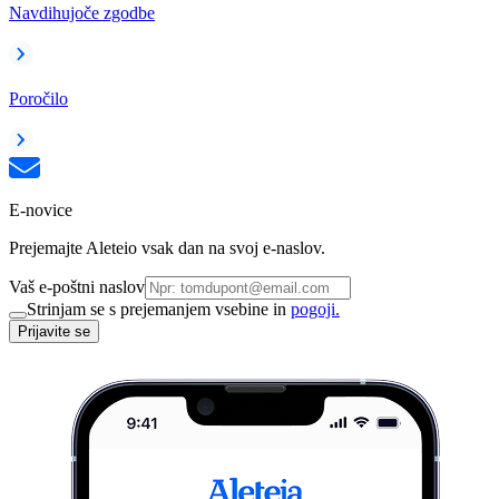
Navdihujoče zgodbe
Poročilo
E-novice
Prejemajte Aleteio vsak dan na svoj e-naslov.
Vaš e-poštni naslov
Strinjam se s prejemanjem vsebine in
pogoji.
Prijavite se