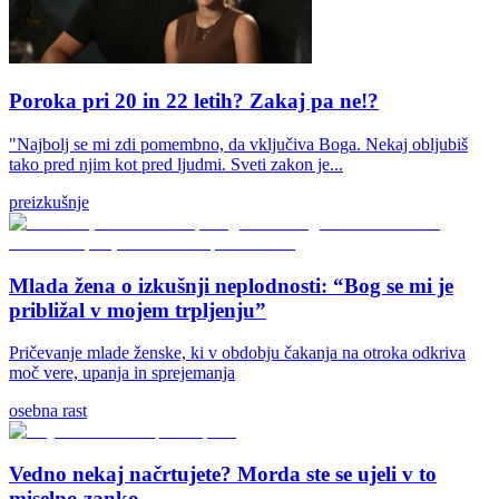
Poroka pri 20 in 22 letih? Zakaj pa ne!?
"Najbolj se mi zdi pomembno, da vključiva Boga. Nekaj obljubiš
tako pred njim kot pred ljudmi. Sveti zakon je...
preizkušnje
Mlada žena o izkušnji neplodnosti: “Bog se mi je
približal v mojem trpljenju”
Pričevanje mlade ženske, ki v obdobju čakanja na otroka odkriva
moč vere, upanja in sprejemanja
osebna rast
Vedno nekaj načrtujete? Morda ste se ujeli v to
miselno zanko