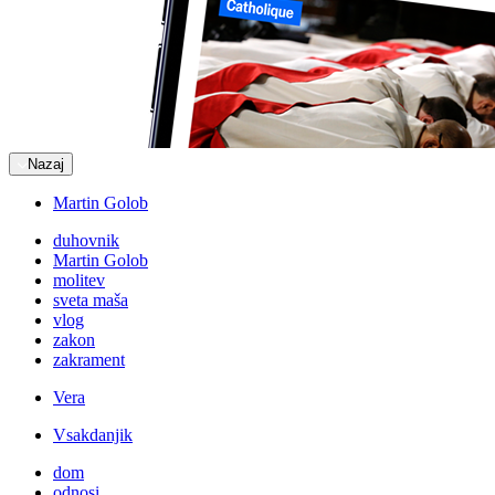
Nazaj
Martin Golob
duhovnik
Martin Golob
molitev
sveta maša
vlog
zakon
zakrament
Vera
Vsakdanjik
dom
odnosi