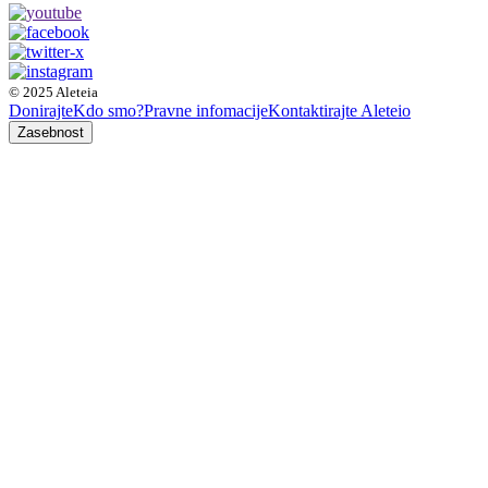
© 2025 Aleteia
Donirajte
Kdo smo?
Pravne infomacije
Kontaktirajte Aleteio
Zasebnost