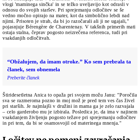
vlogi 'maminega sinčka' in se težko uveljavijo kot odrasli v
odnosu do svojih staršev. Pri sprejemanju odločitev se še
vedno močno opirajo na mater, kot da simbolično lebdi nad
njimi. Prisoten je strah, da bi jo razočarali ali ji ne ugajali,"
pojasnjuje Bérengère de Charentenay. V takšnih primerih mati
ostaja stalna, čeprav pogosto neizrečena referenca, tudi pri
vsakdanjih odločitvah.
“Obžalujem, da imam otroke.” Ko sem prebrala ta
članek, sem obnemela
Preberite članek
Štiridesetletna Anica to opaža pri svojem možu Janu: "Poročila
sva se razmeroma pozno in moj mož je pred tem ves čas živel
pri starših. Je najmlajši v družini in mama ga je zelo razvajala
– celo garderobo mu je izbirala. Posledica je, da ima v najinem
vsakdanjem življenju pogosto težave pri sprejemanju odločitev
in pri tem, da bi se osamosvojil od materinega mnenja."