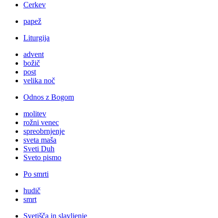
Cerkev
papež
Liturgija
advent
božič
post
velika noč
Odnos z Bogom
molitev
rožni venec
spreobrnjenje
sveta maša
Sveti Duh
Sveto pismo
Po smrti
hudič
smrt
Svetišča in slavljenje