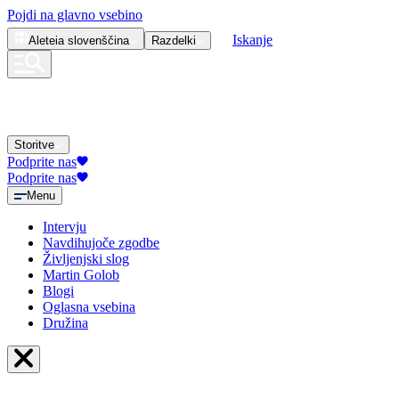
Pojdi na glavno vsebino
Iskanje
Aleteia
slovenščina
Razdelki
Storitve
Podprite nas
Podprite nas
Menu
Intervju
Navdihujoče zgodbe
Življenjski slog
Martin Golob
Blogi
Oglasna vsebina
Družina