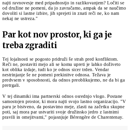
najti ravnovesje med pripadnostjo in razlikovanjem? Ločiti se
od družine ne pomeni, da jo zavračamo, ampak da se naučimo
dovoliti si lastne izbire, jih sprejeti in znati reči ne, ko nam
nekaj ne ustreza."
Par kot nov prostor, ki ga je
treba zgraditi
Tej lojalnosti se pogosto pridruži še strah pred konfliktom.
Reči ne, postaviti mejo ali se komu upreti je lahko doživeto
kot oblika izdaje, tudi ko je odnos sicer trden. Vendar
nestrinjanje še ne pomeni prekinitve odnosa. Težava je
predvsem v sposobnosti, da odnos preoblikujemo, ne da bi ga
pretrgali.
V tej dinamiki ima partnerski odnos osrednjo vlogo. Postane
samostojen prostor, ki mora najti svojo lastno organizacijo. "V
paru je bistveno, da postavimo meje, zlasti na začetku skupne
poti, saj mora par ustvariti svoje družinsko jedro z lastnimi
pravili in omejitvami," pojasnjuje Bérengère de Charentenay.