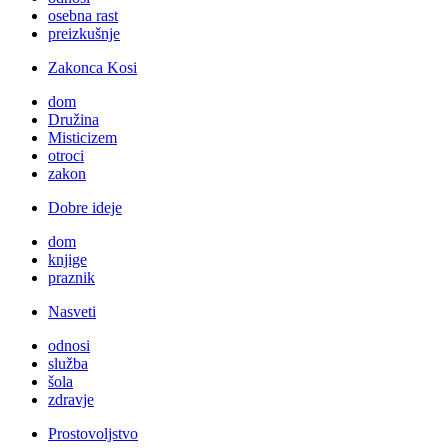
osebna rast
preizkušnje
Zakonca Kosi
dom
Družina
Misticizem
otroci
zakon
Dobre ideje
dom
knjige
praznik
Nasveti
odnosi
služba
šola
zdravje
Prostovoljstvo