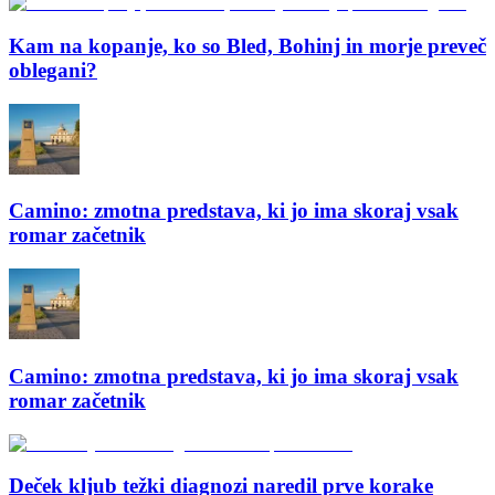
Kam na kopanje, ko so Bled, Bohinj in morje preveč
oblegani?
Camino: zmotna predstava, ki jo ima skoraj vsak
romar začetnik
Camino: zmotna predstava, ki jo ima skoraj vsak
romar začetnik
Deček kljub težki diagnozi naredil prve korake