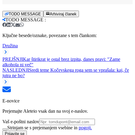
TODO MESSAGE
Arhiviraj članek
TODO MESSAGE
:
Ključne besede/oznake, povezane s tem člankom:
Družina
PREJŠNJI
Kar štirikrat je ostal brez izpita, danes pravi: "Zame
alkohola ni več"
NASLEDNJI
Sredi teme Kočevskega roga sem se vprašala: kaj, če
jutra ne bo?
E-novice
Prejemajte Aleteio vsak dan na svoj e-naslov.
Vaš e-poštni naslov
Strinjam se s prejemanjem vsebine in
pogoji.
Prijavite se