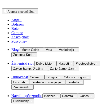
Aleteia
slovenščina
Angeli
Bolezen
Boter
Camino
Zasvojenost
Posvojitev
Blogi
Martin Golob
Vera
Vsakdanjik
Zakonca Kosi
Življenjski slog
Dobre ideje
Nasveti
Prostovoljstvo
Zakon &amp; Družina
Zanjo &amp; Zanj
Duhovnost
Cerkev
Liturgija
Odnos z Bogom
Po smrti
Svetišča in slavljenje
Svetniki
Zakramenti
Navdihujoče zgodbe
Bolezen
Dobrota
Odnosi
Preizkušnje