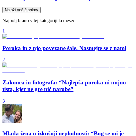
Naloži več člankov
Najbolj brano v tej kategoriji ta mesec
1
Poroka in z njo povezane šale. Nasmejte se z nami
2
Zakonca in fotografa: “Najlepša poroka ni nujno
tista, kjer ne gre nič narobe”
3
Mlada žena o izkušnji neplodnosti: “Bog se mi je