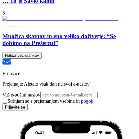
… To je Savio kamp
5
Množica skavtov in eno veliko doživetje: “Se
dobimo na Prešercu!”
Naloži več člankov
E-novice
Prejemajte Aleteio vsak dan na svoj e-naslov.
Vaš e-poštni naslov
Strinjam se s prejemanjem vsebine in
pogoji.
Prijavite se