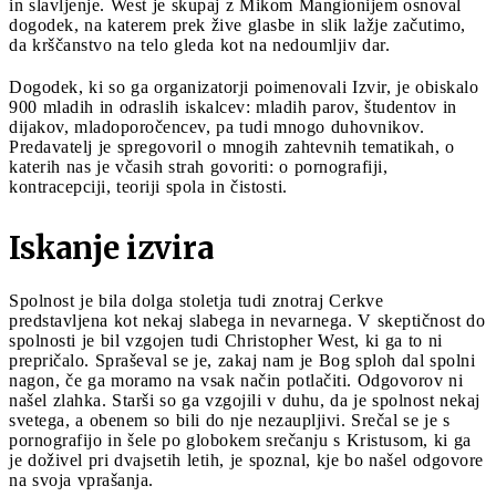
in slavljenje. West je skupaj z Mikom Mangionijem osnoval
dogodek, na katerem prek žive glasbe in slik lažje začutimo,
da krščanstvo na telo gleda kot na nedoumljiv dar.
Dogodek, ki so ga organizatorji poimenovali Izvir, je obiskalo
900 mladih in odraslih iskalcev: mladih parov, študentov in
dijakov, mladoporočencev, pa tudi mnogo duhovnikov.
Predavatelj je spregovoril o mnogih zahtevnih tematikah, o
katerih nas je včasih strah govoriti: o pornografiji,
kontracepciji, teoriji spola in čistosti.
Iskanje izvira
Spolnost je bila dolga stoletja tudi znotraj Cerkve
predstavljena kot nekaj slabega in nevarnega. V skeptičnost do
spolnosti je bil vzgojen tudi Christopher West, ki ga to ni
prepričalo. Spraševal se je, zakaj nam je Bog sploh dal spolni
nagon, če ga moramo na vsak način potlačiti. Odgovorov ni
našel zlahka. Starši so ga vzgojili v duhu, da je spolnost nekaj
svetega, a obenem so bili do nje nezaupljivi. Srečal se je s
pornografijo in šele po globokem srečanju s Kristusom, ki ga
je doživel pri dvajsetih letih, je spoznal, kje bo našel odgovore
na svoja vprašanja.