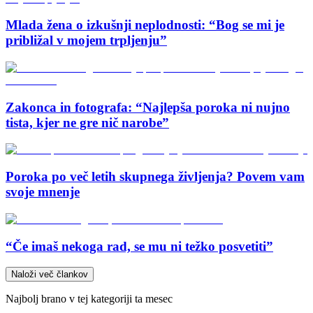
Mlada žena o izkušnji neplodnosti: “Bog se mi je
približal v mojem trpljenju”
Zakonca in fotografa: “Najlepša poroka ni nujno
tista, kjer ne gre nič narobe”
Poroka po več letih skupnega življenja? Povem vam
svoje mnenje
“Če imaš nekoga rad, se mu ni težko posvetiti”
Naloži več člankov
Najbolj brano v tej kategoriji ta mesec