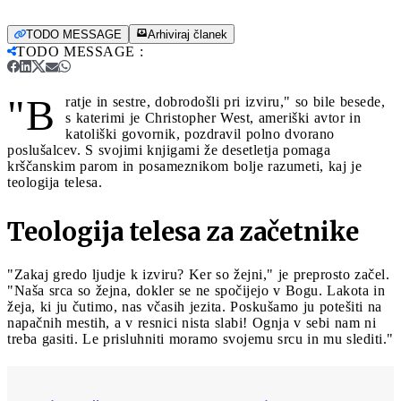
TODO MESSAGE
Arhiviraj članek
TODO MESSAGE
:
"B
ratje in sestre, dobrodošli pri izviru," so bile besede,
s katerimi je Christopher West, ameriški avtor in
katoliški govornik, pozdravil polno dvorano
poslušalcev. S svojimi knjigami že desetletja pomaga
krščanskim parom in posameznikom bolje razumeti, kaj je
teologija telesa.
Teologija telesa za začetnike
"Zakaj gredo ljudje k izviru? Ker so žejni," je preprosto začel.
"Naša srca so žejna, dokler se ne spočijejo v Bogu. Lakota in
žeja, ki ju čutimo, nas včasih jezita. Poskušamo ju potešiti na
napačnih mestih, a v resnici nista slabi! Ognja v sebi nam ni
treba gasiti. Le prisluhniti moramo svojemu srcu in mu slediti."