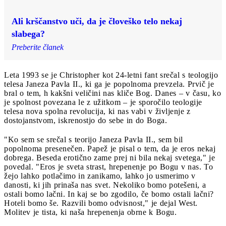
Ali krščanstvo uči, da je človeško telo nekaj
slabega?
Preberite članek
Leta 1993 se je Christopher kot 24-letni fant srečal s teologijo
telesa Janeza Pavla II., ki ga je popolnoma prevzela. Prvič je
bral o tem, h kakšni veličini nas kliče Bog. Danes – v času, ko
je spolnost povezana le z užitkom – je sporočilo teologije
telesa nova spolna revolucija, ki nas vabi v življenje z
dostojanstvom, iskrenostjo do sebe in do Boga.
"Ko sem se srečal s teorijo Janeza Pavla II., sem bil
popolnoma presenečen. Papež je pisal o tem, da je eros nekaj
dobrega. Beseda erotično zame prej ni bila nekaj svetega," je
povedal. "Eros je sveta strast, hrepenenje po Bogu v nas. To
žejo lahko potlačimo in zanikamo, lahko jo usmerimo v
danosti, ki jih prinaša nas svet. Nekoliko bomo potešeni, a
ostali bomo lačni. In kaj se bo zgodilo, če bomo ostali lačni?
Hoteli bomo še. Razvili bomo odvisnost," je dejal West.
Molitev je tista, ki naša hrepenenja obrne k Bogu.