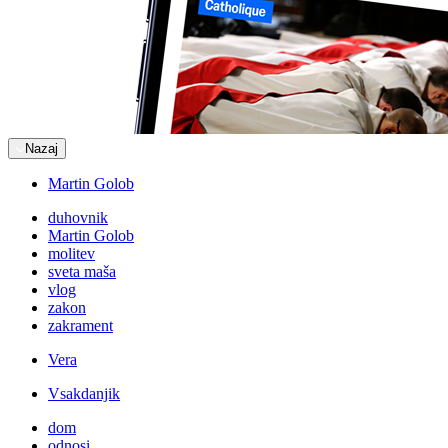
Nazaj
Martin Golob
duhovnik
Martin Golob
molitev
sveta maša
vlog
zakon
zakrament
Vera
Vsakdanjik
dom
odnosi