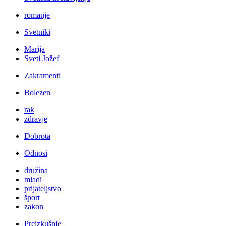
romanje
Svetniki
Marija
Sveti Jožef
Zakramenti
Bolezen
rak
zdravje
Dobrota
Odnosi
družina
mladi
prijateljstvo
šport
zakon
Preizkušnje