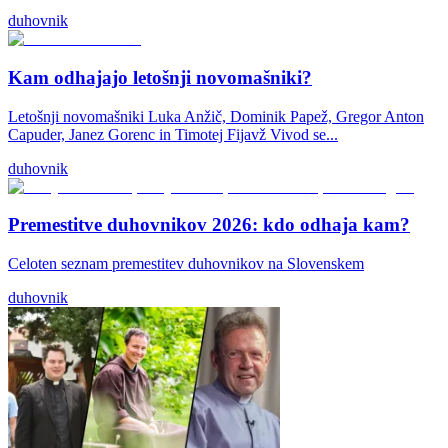
duhovnik
Kam odhajajo letošnji novomašniki?
Letošnji novomašniki Luka Anžič, Dominik Papež, Gregor Anton
Capuder, Janez Gorenc in Timotej Fijavž Vivod se...
duhovnik
Premestitve duhovnikov 2026: kdo odhaja kam?
Celoten seznam premestitev duhovnikov na Slovenskem
duhovnik