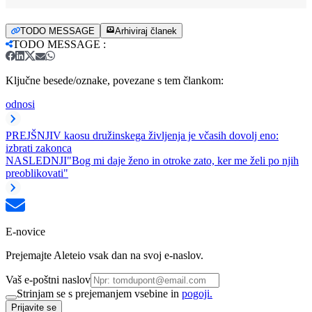
TODO MESSAGE
Arhiviraj članek
TODO MESSAGE
:
Ključne besede/oznake, povezane s tem člankom:
odnosi
PREJŠNJI
V kaosu družinskega življenja je včasih dovolj eno:
izbrati zakonca
NASLEDNJI
"Bog mi daje ženo in otroke zato, ker me želi po njih
preoblikovati"
E-novice
Prejemajte Aleteio vsak dan na svoj e-naslov.
Vaš e-poštni naslov
Strinjam se s prejemanjem vsebine in
pogoji.
Prijavite se