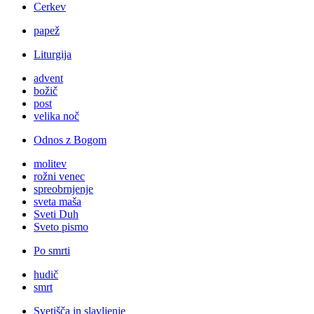
Cerkev
papež
Liturgija
advent
božič
post
velika noč
Odnos z Bogom
molitev
rožni venec
spreobrnjenje
sveta maša
Sveti Duh
Sveto pismo
Po smrti
hudič
smrt
Svetišča in slavljenje