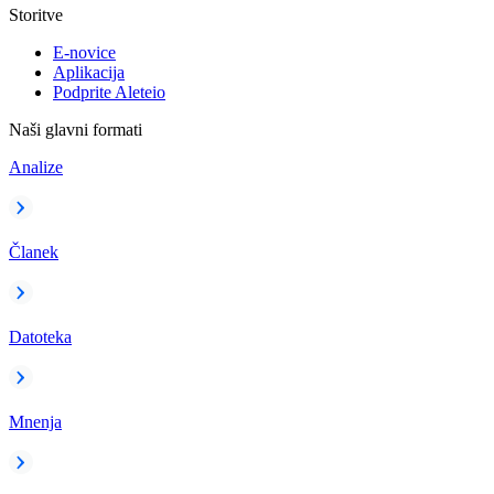
Storitve
E-novice
Aplikacija
Podprite Aleteio
Naši glavni formati
Analize
Članek
Datoteka
Mnenja