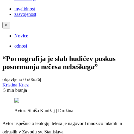
invalidnost
zasvojenost
✕
Novice
odnosi
“Pornografija je slab hudičev poskus
posnemanja nečesa nebeškega”
objavljeno 05/06/26
|
Kristina Knez
|
5
min branja
Avtor:
Siniša Kanižaj | Družina
Avtor uspešnic o teologiji telesa je nagovoril množico mladih in
odraslih v Zavodu sv. Stanislava