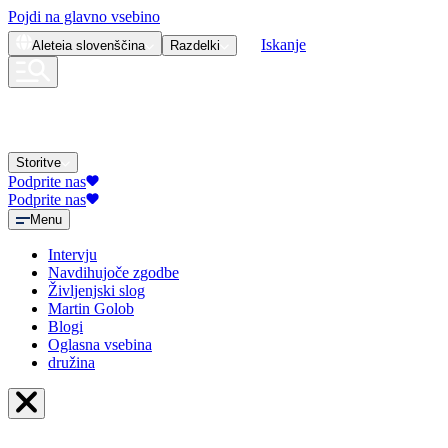
Pojdi na glavno vsebino
Iskanje
Aleteia
slovenščina
Razdelki
Storitve
Podprite nas
Podprite nas
Menu
Intervju
Navdihujoče zgodbe
Življenjski slog
Martin Golob
Blogi
Oglasna vsebina
družina