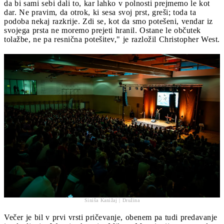
da bi sami sebi dali to, kar lahko v polnosti prejmemo le kot
dar. Ne pravim, da otrok, ki sesa svoj prst, greši; toda ta
podoba nekaj razkrije. Zdi se, kot da smo potešeni, vendar iz
svojega prsta ne moremo prejeti hranil. Ostane le občutek
tolažbe, ne pa resnična potešitev," je razložil Christopher West.
Siniša Kanižaj | Družina
Večer je bil v prvi vrsti pričevanje, obenem pa tudi predavanje