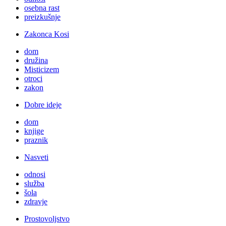
osebna rast
preizkušnje
Zakonca Kosi
dom
družina
Misticizem
otroci
zakon
Dobre ideje
dom
knjige
praznik
Nasveti
odnosi
služba
šola
zdravje
Prostovoljstvo