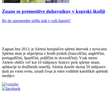
Znane so premestitve duhovnikov v koprski škofiji
Bo do spremembe prišlo tudi v vaši župniji?
Zagnan leta 2013, je Aleteia brezplačen spletni dnevnik z novicami.
Spletna stran je objavljena v šestih jezikih (francoščini, angleščini,
portugalščini, španščini, poljščini in slovenščini). Vsak mesec
Aleteio obišče več kot 10 milijonov bralcev prek spletne strani,
aplikacije in družbenih omrežij. Aleteia doseže skoraj 50 milijonov
ljudi po vsem svetu, zaradi česar je eden vodilnih katoliških spletnih
medijev.