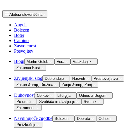
Aleteia
slovenščina
Angeli
Bolezen
Boter
Camino
Zasvojenost
Posvojitev
Blogi
Martin Golob
Vera
Vsakdanjik
Zakonca Kosi
Življenjski slog
Dobre ideje
Nasveti
Prostovoljstvo
Zakon &amp; Družina
Zanjo &amp; Zanj
Duhovnost
Cerkev
Liturgija
Odnos z Bogom
Po smrti
Svetišča in slavljenje
Svetniki
Zakramenti
Navdihujoče zgodbe
Bolezen
Dobrota
Odnosi
Preizkušnje