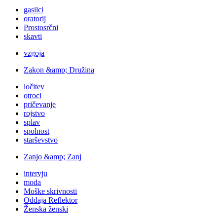
gasilci
oratorij
Prostosrčni
skavti
vzgoja
Zakon &amp; Družina
ločitev
otroci
pričevanje
rojstvo
splav
spolnost
starševstvo
Zanjo &amp; Zanj
intervju
moda
Moške skrivnosti
Oddaja Reflektor
Ženska ženski