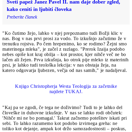
Sveti papež Janez Pavel II. nam daje dober zgled,
kako ceniti in ljubiti človeka
Preberite članek
"Ko čutimo žejo, lahko v njej prepoznamo tudi Božji klic v
nas. Bog v nas prvi prosi za vodo. To izkušnjo začutimo že v
trenutku rojstva. Po čem hrepenimo, ko se rodimo? Žejni smo
materinega mleka", je začel z razlago. "Prerok Izaija podobo
nebes opiše kot kraj obilja – kot prostor, kjer nihče več ne bo
lačen ali žejen. Prva izkušnja, ko otrok pije mleko iz materinih
prsi, je lahko tudi teološka lekcija: v nas obstaja žeja, na
katero odgovarja ljubezen, večja od nas samih," je nadaljeval.
Knjigo Christopherja Westa Teologija za začetnike
najdete TUKAJ.
"Kaj pa se zgodi, če tega ne doživimo? Tudi to je lahko del
človeške in duhovne izkušnje. V nas se lahko rodi občutek:
'Nihče mi ne bo pomagal.' Takrat začnemo potešitev iskati pri
sebi. To lahko razumemo kot podobo izvirnega greha: ne
toliko kot dejanje, ampak kot držo samozadostnosti – poskus,