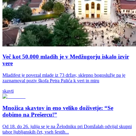
Več kot 50.000 mladih je v Medžugorju iskalo izvir
vere
Mladifest je povezal mlade iz 73 držav, sklepno bogoslužje pa je
zaznamoval poziv škofa Petra Palića k veri in miru
skavti
Množica skavtov in eno veliko doživetje: “Se
dobimo na Prešercu!”
Od 18. do 26. julija se je na Želodniku pri Domžalah odvijal skupni
tabor ljubljanskih čet, vseh šestih...