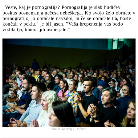
"Veste, kaj je pornografija? Pornografija je slab hudičev
poskus posnemanja nečesa nebeškega. Ko svojo žejo obrnete v
pornografijo, jo obračate navzdol, in če se obračate tja, boste
končali v peklu," je bil jasen. "Vaša hrepenenja vas bodo
vodila tja, kamor jih usmerjate."
Siniša Kanižaj | Družina