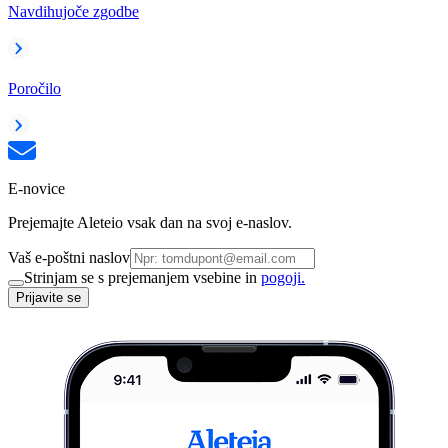
Navdihujoče zgodbe
Poročilo
E-novice
Prejemajte Aleteio vsak dan na svoj e-naslov.
Vaš e-poštni naslov
Strinjam se s prejemanjem vsebine in
pogoji.
Prijavite se