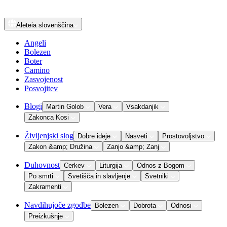
Aleteia
slovenščina
Angeli
Bolezen
Boter
Camino
Zasvojenost
Posvojitev
Blogi
Martin Golob
Vera
Vsakdanjik
Zakonca Kosi
Življenjski slog
Dobre ideje
Nasveti
Prostovoljstvo
Zakon &amp; Družina
Zanjo &amp; Zanj
Duhovnost
Cerkev
Liturgija
Odnos z Bogom
Po smrti
Svetišča in slavljenje
Svetniki
Zakramenti
Navdihujoče zgodbe
Bolezen
Dobrota
Odnosi
Preizkušnje