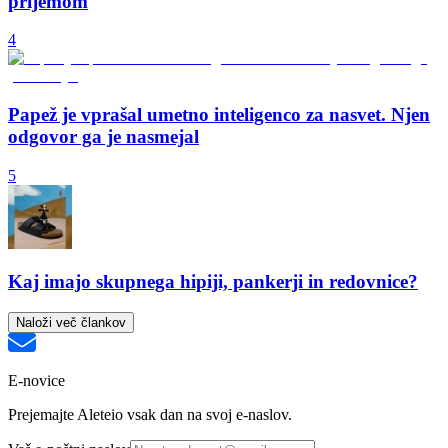
prijemom
4
Papež je vprašal umetno inteligenco za nasvet. Njen
odgovor ga je nasmejal
5
Kaj imajo skupnega hipiji, pankerji in redovnice?
Naloži več člankov
E-novice
Prejemajte Aleteio vsak dan na svoj e-naslov.