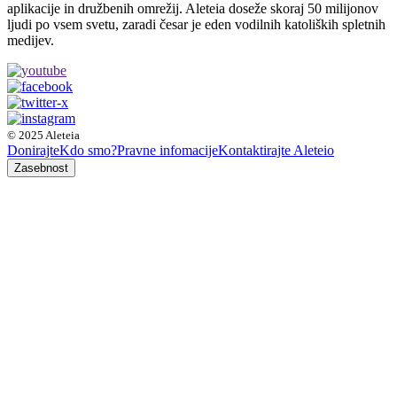
aplikacije in družbenih omrežij. Aleteia doseže skoraj 50 milijonov
ljudi po vsem svetu, zaradi česar je eden vodilnih katoliških spletnih
medijev.
© 2025 Aleteia
Donirajte
Kdo smo?
Pravne infomacije
Kontaktirajte Aleteio
Zasebnost