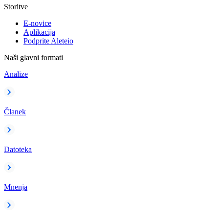
Storitve
E-novice
Aplikacija
Podprite Aleteio
Naši glavni formati
Analize
Članek
Datoteka
Mnenja