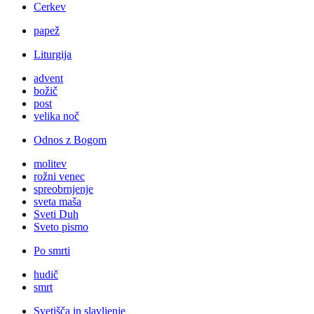
Cerkev
papež
Liturgija
advent
božič
post
velika noč
Odnos z Bogom
molitev
rožni venec
spreobrnjenje
sveta maša
Sveti Duh
Sveto pismo
Po smrti
hudič
smrt
Svetišča in slavljenje