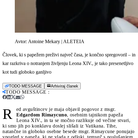
Avtor:
Antoine Mekary | ALETEIA
Človek, ki s papežem preživi največ časa, je končno spregovoril – in
kar razkriva o notranjem življenju Leona XIV., je tako presenetljivo
kot tudi globoko ganljivo
TODO MESSAGE
Arhiviraj članek
TODO MESSAGE
:
R
ed avguštincev je maja objavil pogovor z msgr.
Edgardom Rimaycuno
, osebnim tajnikom papeža
Leona XIV., in ta se močno razlikuje od večine stvari,
ki smo jih po konklavu doslej slišali iz Vatikana. Tihe,
natančne in globoko osebne besede msgr. Rimaycune ponujajo
vpogled v papeža, ki ne vlada z odloki, temveč s poslušanjem,