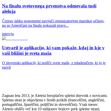
Na finalu svetovnega prvenstva odmevala tudi
aleluja
Čeprav lahko nogometni navijači organizatorjem marsikaj očitajo,
pa so Američani na finalu pokazali prave...
intervju
Ustvaril je aplikacijo, ki vam pokaže, kdaj in kje v
vaši bližini je sveta maša
O slovenski aplikaciji, ki poišče svete maše, z mladeničem, ki jo je
razvil
Zagnan leta 2013, je Aleteia brezplačen spletni dnevnik z novicami.
Spletna stran je objavljena v šestih jezikih (francoščini, angleščini,
portugalščini, španščini, poljščini in slovenščini). Vsak mesec
Aleteio obišče več kot 10 milijonov bralcev prek spletne strani,