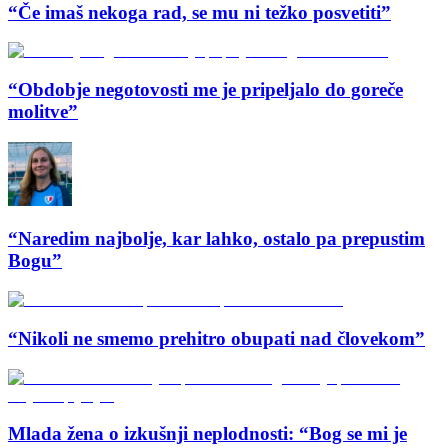
“Če imaš nekoga rad, se mu ni težko posvetiti”
“Obdobje negotovosti me je pripeljalo do goreče
molitve”
“Naredim najbolje, kar lahko, ostalo pa prepustim
Bogu”
“Nikoli ne smemo prehitro obupati nad človekom”
Mlada žena o izkušnji neplodnosti: “Bog se mi je