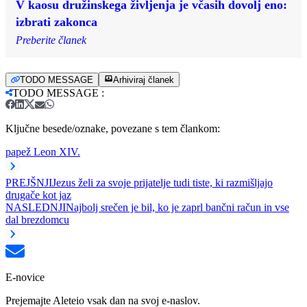
V kaosu družinskega življenja je včasih dovolj eno:
izbrati zakonca
Preberite članek
TODO MESSAGE
Arhiviraj članek
TODO MESSAGE
:
Ključne besede/oznake, povezane s tem člankom:
papež Leon XIV.
PREJŠNJI
Jezus želi za svoje prijatelje tudi tiste, ki razmišljajo
drugače kot jaz
NASLEDNJI
Najbolj srečen je bil, ko je zaprl bančni račun in vse
dal brezdomcu
E-novice
Prejemajte Aleteio vsak dan na svoj e-naslov.