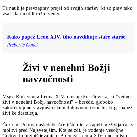
Ta nauk je pravzaprav prejel od svojih staršev, ki so prav tako
vsak dan molili rožni venec.
Kako papež Leon XIV. tiho navdihuje stare starše
Preberite članek
Živi v nenehni Božji
2
navzočnosti
Msgr. Rimaycuna Leona XIV. opisuje kot človeka, ki "vedno
živi v nenehni Božji navzočnosti" – besede, globoko
zakoreninjene v avguštinskem duhovnem izročilu, ki ga papež
živi že desetletja.
Čez dan Petrov naslednik išče tišino in v kapeli preživlja čas v
molitvi pred Najsvetejšim. Kot se zdi, je vodenje vesoljne
Cerkve in premišljevanje o Bogu za Leona XIV. eno in isto