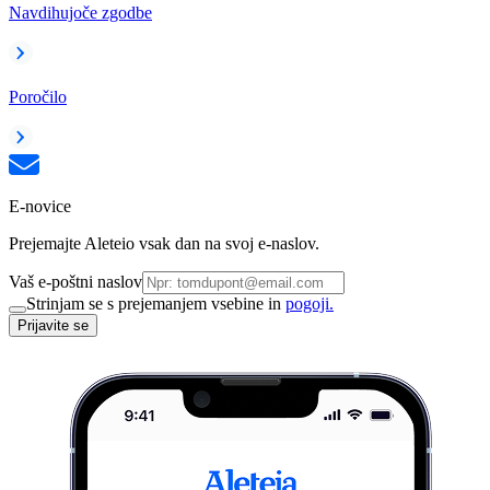
Navdihujoče zgodbe
Poročilo
E-novice
Prejemajte Aleteio vsak dan na svoj e-naslov.
Vaš e-poštni naslov
Strinjam se s prejemanjem vsebine in
pogoji.
Prijavite se