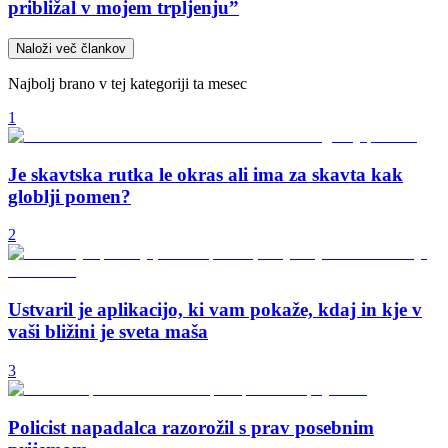
približal v mojem trpljenju”
Naloži več člankov
Najbolj brano v tej kategoriji ta mesec
1
Je skavtska rutka le okras ali ima za skavta kak
globlji pomen?
2
Ustvaril je aplikacijo, ki vam pokaže, kdaj in kje v
vaši bližini je sveta maša
3
Policist napadalca razorožil s prav posebnim