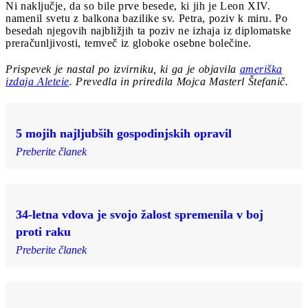
Ni naključje, da so bile prve besede, ki jih je Leon XIV.
namenil svetu z balkona bazilike sv. Petra, poziv k miru. Po
besedah njegovih najbližjih ta poziv ne izhaja iz diplomatske
preračunljivosti, temveč iz globoke osebne bolečine.
Prispevek je nastal po izvirniku, ki ga je objavila
ameriška
izdaja Aleteie
.
Prevedla in priredila Mojca Masterl Štefanič.
5 mojih najljubših gospodinjskih opravil
Preberite članek
34-letna vdova je svojo žalost spremenila v boj
proti raku
Preberite članek