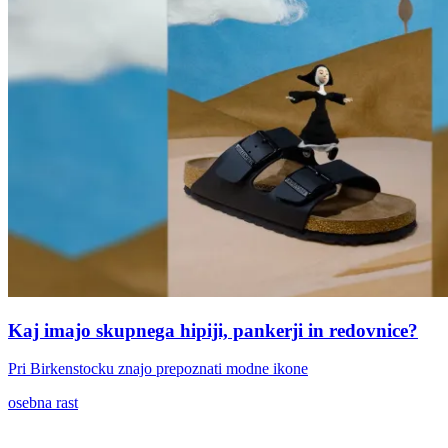
Kaj imajo skupnega hipiji, pankerji in redovnice?
Pri Birkenstocku znajo prepoznati modne ikone
osebna rast