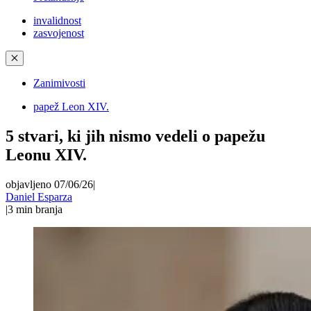
invalidnost
zasvojenost
✕
Zanimivosti
papež Leon XIV.
5 stvari, ki jih nismo vedeli o papežu
Leonu XIV.
objavljeno 07/06/26
|
Daniel Esparza
|
3
min branja