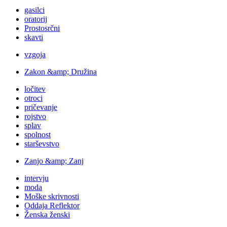
gasilci
oratorij
Prostosrčni
skavti
vzgoja
Zakon &amp; Družina
ločitev
otroci
pričevanje
rojstvo
splav
spolnost
starševstvo
Zanjo &amp; Zanj
intervju
moda
Moške skrivnosti
Oddaja Reflektor
Ženska ženski