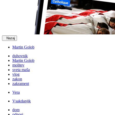
Nazaj
Martin Golob
duhovnik
Martin Golob
molitev
sveta maša
vlog
zakon
zakrament
Vera
Vsakdanjik
dom
odnosi