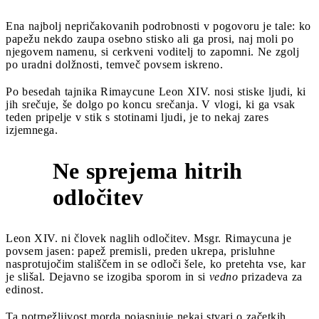
Ena najbolj nepričakovanih podrobnosti v pogovoru je tale: ko
papežu nekdo zaupa osebno stisko ali ga prosi, naj moli po
njegovem namenu, si cerkveni voditelj to zapomni. Ne zgolj
po uradni dolžnosti, temveč povsem iskreno.
Po besedah tajnika Rimaycune Leon XIV. nosi stiske ljudi, ki
jih srečuje, še dolgo po koncu srečanja. V vlogi, ki ga vsak
teden pripelje v stik s stotinami ljudi, je to nekaj zares
izjemnega.
Ne sprejema hitrih
4
odločitev
Leon XIV. ni človek naglih odločitev. Msgr. Rimaycuna je
povsem jasen: papež premisli, preden ukrepa, prisluhne
nasprotujočim stališčem in se odloči šele, ko pretehta vse, kar
je slišal. Dejavno se izogiba sporom in si
vedno
prizadeva za
edinost.
Ta potrpežljivost morda pojasnjuje nekaj stvari o začetkih