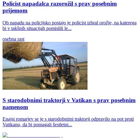
Policist napadalca razorožil s prav posebnim
prijemom
Ob napadu na policijsko postajo je policist izbral orožje, na katerega
bi v takšnih situacijah pomislili le...
osebna rast
S starodobnimi traktorji v Vatikan s prav posebnim
namenom
Enajst romarjev se je s starodobnimi traktorji odpravilo na pot proti
Vatikanu, da bi pomagali šestletni...