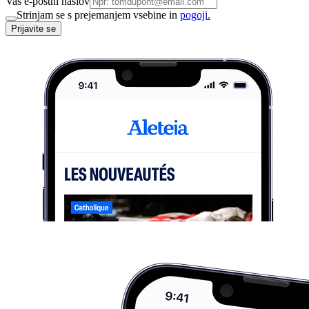
Vaš e-poštni naslov
Strinjam se s prejemanjem vsebine in
pogoji.
Prijavite se