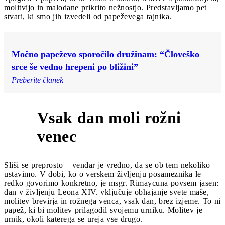
molitvijo in malodane prikrito nežnostjo. Predstavljamo pet
stvari, ki smo jih izvedeli od papeževega tajnika.
Močno papeževo sporočilo družinam: “Človeško
srce še vedno hrepeni po bližini”
Preberite članek
Vsak dan moli rožni
1
venec
Sliši se preprosto – vendar je vredno, da se ob tem nekoliko
ustavimo. V dobi, ko o verskem življenju posameznika le
redko govorimo konkretno, je msgr. Rimaycuna povsem jasen:
dan v življenju Leona XIV. vključuje obhajanje svete maše,
molitev brevirja in rožnega venca, vsak dan, brez izjeme. To ni
papež, ki bi molitev prilagodil svojemu urniku. Molitev je
urnik, okoli katerega se ureja vse drugo.