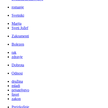
romanje
Svetniki
Marija
Sveti Jožef
Zakramenti
Bolezen
rak
zdravje
Dobrota
Odnosi
družina
mladi
prijateljstvo
šport
zakon
Preizkušnje