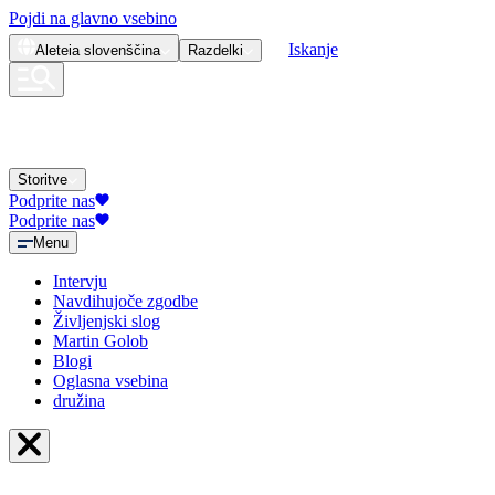
Pojdi na glavno vsebino
Iskanje
Aleteia
slovenščina
Razdelki
Storitve
Podprite nas
Podprite nas
Menu
Intervju
Navdihujoče zgodbe
Življenjski slog
Martin Golob
Blogi
Oglasna vsebina
družina