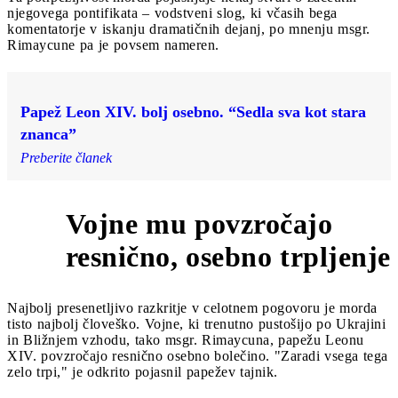
njegovega pontifikata – vodstveni slog, ki včasih bega
komentatorje v iskanju dramatičnih dejanj, po mnenju msgr.
Rimaycune pa je povsem nameren.
Papež Leon XIV. bolj osebno. “Sedla sva kot stara
znanca”
Preberite članek
Vojne mu povzročajo
5
resnično, osebno trpljenje
Najbolj presenetljivo razkritje v celotnem pogovoru je morda
tisto najbolj človeško. Vojne, ki trenutno pustošijo po Ukrajini
in Bližnjem vzhodu, tako msgr. Rimaycuna, papežu Leonu
XIV. povzročajo resnično osebno bolečino. "Zaradi vsega tega
zelo trpi," je odkrito pojasnil papežev tajnik.