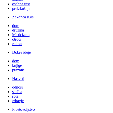
osebna rast
preizkušnje
Zakonca Kosi
dom
družina
Misticizem
otroci
zakon
Dobre ideje
dom
knjige
praznik
Nasveti
odnosi
služba
šola
zdravje
Prostovoljstvo