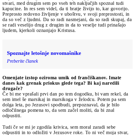
stvari, med drugim sem po vseh teh naključjih spoznal tudi
kapucine. In res sem videl, da ti bratje živijo to, kar govorijo.
Preprosto redovno življenje v uboštvu, v svoji preprostosti, in
da so več z ljudmi. Da so radi nasmejani, da so radi skupaj, da
se radi veselijo drug z drugim in da to veselje tudi prinašajo
ljudem, kjerkoli oznanjajo Kristusa.
Spoznajte letošnje novomašnike
Preberite članek
Omenjate izstop oziroma umik od frančiškanov. Imate
danes kak grenak priokus glede tega? Bi kaj naredili
drugače?
Če bi me vprašali prvi dan po tem dogodku, bi vam rekel, da
sem imel še marsikaj in marsikoga v želodcu. Potem pa sem
dolga leta, po Jezusovi spodbudi, prepoznaval, da je bilo
odločilnega pomena to, da sem začel moliti, da bi znal
odpustiti.
Tudi če se mi je zgodila krivica, sem moral zaradi sebe
odpustiti in to odložiti v Jezusove roke. To ni več moja stvar,