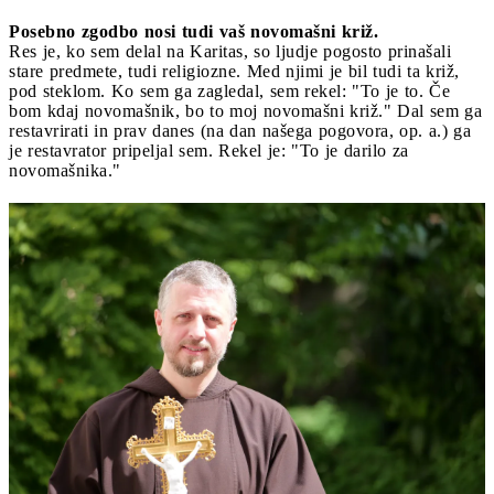
Posebno zgodbo nosi tudi vaš novomašni križ.
Res je, ko sem delal na Karitas, so ljudje pogosto prinašali
stare predmete, tudi religiozne. Med njimi je bil tudi ta križ,
pod steklom. Ko sem ga zagledal, sem rekel: "To je to. Če
bom kdaj novomašnik, bo to moj novomašni križ." Dal sem ga
restavrirati in prav danes (na dan našega pogovora, op. a.) ga
je restavrator pripeljal sem. Rekel je: "To je darilo za
novomašnika."