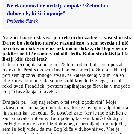
Ne ekonomist ne učitelj, ampak: “Želim biti
duhovnik, ki širi upanje”
Preberite članek
Na začetku se ustaviva pri zelo očitni zadevi – vaši starosti.
Da ne bo slučajno narobe razumljeno, s tem seveda ni nič
narobe, ampak vi ste na nek način dokaz, da Bog v svoje
poklice ne kliče samo v mladih letih. Kako ste doživljali ta
Božji klic skozi leta?
Lahko rečem, da sem se pri 26 letih odločil, da bom postal
redovnik. Pred sabo sem imel potem precej težko pot. Na tej
poti sem spoznal mnogo stvari, za katere sedaj vidim, da so
bile zares potrebne, da so me izoblikovale iz enega, kot bi
rekel sveti Frančišek, povsem napihnjenega človeka v mogoče
bolj "človeškega" človeka.
Drugače pa – kaj naj rečem o tej svoji zgodovini? Moje
izkušnje mi pomagajo tudi danes, ko se srečujem z ljudmi, da
jim znam kaj povedati. Še posebej zato, ker je moje življenje
zaznamovalo trpljenje. Tudi potem, ko sem končal študij iz
teologije in magistriral iz duhovnega spremljanja umirajočih,
sem še bolj videl, da me Bog kliče v duhovništvo. Vse je