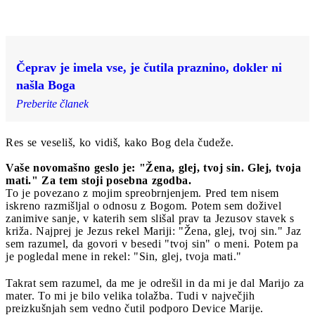
Čeprav je imela vse, je čutila praznino, dokler ni
našla Boga
Preberite članek
Res se veseliš, ko vidiš, kako Bog dela čudeže.
Vaše novomašno geslo je: "Žena, glej, tvoj sin. Glej, tvoja
mati." Za tem stoji posebna zgodba.
To je povezano z mojim spreobrnjenjem. Pred tem nisem
iskreno razmišljal o odnosu z Bogom. Potem sem doživel
zanimive sanje, v katerih sem slišal prav ta Jezusov stavek s
križa. Najprej je Jezus rekel Mariji: "Žena, glej, tvoj sin." Jaz
sem razumel, da govori v besedi "tvoj sin" o meni. Potem pa
je pogledal mene in rekel: "Sin, glej, tvoja mati."
Takrat sem razumel, da me je odrešil in da mi je dal Marijo za
mater. To mi je bilo velika tolažba. Tudi v največjih
preizkušnjah sem vedno čutil podporo Device Marije.