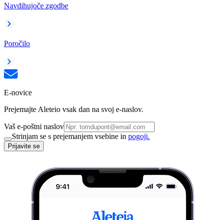
Navdihujoče zgodbe
Poročilo
E-novice
Prejemajte Aleteio vsak dan na svoj e-naslov.
Vaš e-poštni naslov
Strinjam se s prejemanjem vsebine in
pogoji.
Prijavite se