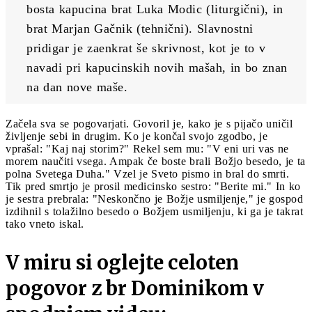
bosta kapucina brat Luka Modic (liturgični), in 
brat Marjan Gačnik (tehnični). Slavnostni 
pridigar je zaenkrat še skrivnost, kot je to v 
navadi pri kapucinskih novih mašah, in bo znan 
na dan nove maše.
Začela sva se pogovarjati. Govoril je, kako je s pijačo uničil
življenje sebi in drugim. Ko je končal svojo zgodbo, je
vprašal: "Kaj naj storim?" Rekel sem mu: "V eni uri vas ne
morem naučiti vsega. Ampak če boste brali Božjo besedo, je ta
polna Svetega Duha." Vzel je Sveto pismo in bral do smrti.
Tik pred smrtjo je prosil medicinsko sestro: "Berite mi." In ko
je sestra prebrala: "Neskončno je Božje usmiljenje," je gospod
izdihnil s tolažilno besedo o Božjem usmiljenju, ki ga je takrat
tako vneto iskal.
V miru si oglejte celoten
pogovor z br Dominikom v