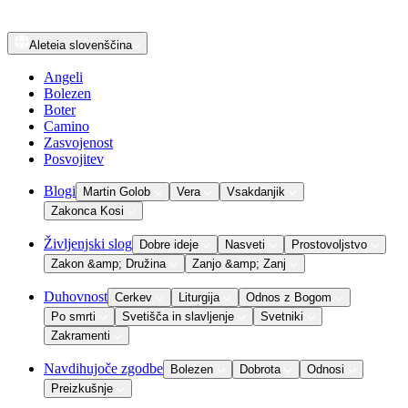
Aleteia
slovenščina
Angeli
Bolezen
Boter
Camino
Zasvojenost
Posvojitev
Blogi
Martin Golob
Vera
Vsakdanjik
Zakonca Kosi
Življenjski slog
Dobre ideje
Nasveti
Prostovoljstvo
Zakon &amp; Družina
Zanjo &amp; Zanj
Duhovnost
Cerkev
Liturgija
Odnos z Bogom
Po smrti
Svetišča in slavljenje
Svetniki
Zakramenti
Navdihujoče zgodbe
Bolezen
Dobrota
Odnosi
Preizkušnje