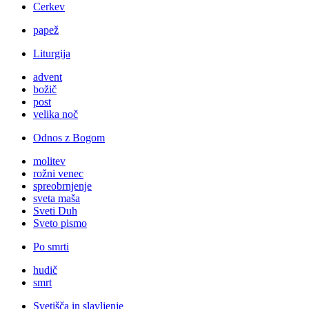
Cerkev
papež
Liturgija
advent
božič
post
velika noč
Odnos z Bogom
molitev
rožni venec
spreobrnjenje
sveta maša
Sveti Duh
Sveto pismo
Po smrti
hudič
smrt
Svetišča in slavljenje