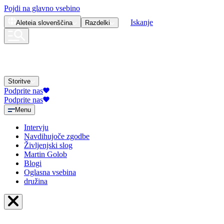
Pojdi na glavno vsebino
Iskanje
Aleteia
slovenščina
Razdelki
Storitve
Podprite nas
Podprite nas
Menu
Intervju
Navdihujoče zgodbe
Življenjski slog
Martin Golob
Blogi
Oglasna vsebina
družina