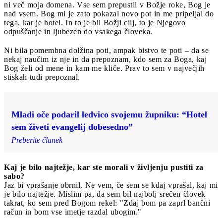
ni več moja domena. Vse sem prepustil v Božje roke, Bog je
nad vsem. Bog mi je zato pokazal novo pot in me pripeljal do
tega, kar je hotel. In to je bil Božji cilj, to je Njegovo
odpuščanje in ljubezen do vsakega človeka.
Ni bila pomembna dolžina poti, ampak bistvo te poti – da se
nekaj naučim iz nje in da prepoznam, kdo sem za Boga, kaj
Bog želi od mene in kam me kliče. Prav to sem v največjih
stiskah tudi prepoznal.
Mladi oče podaril ledvico svojemu župniku: “Hotel
sem živeti evangelij dobesedno”
Preberite članek
Kaj je bilo najtežje, kar ste morali v življenju pustiti za
sabo?
Jaz bi vprašanje obrnil. Ne vem, če sem se kdaj vprašal, kaj mi
je bilo najtežje. Mislim pa, da sem bil najbolj srečen človek
takrat, ko sem pred Bogom rekel: "Zdaj bom pa zaprl bančni
račun in bom vse imetje razdal ubogim."