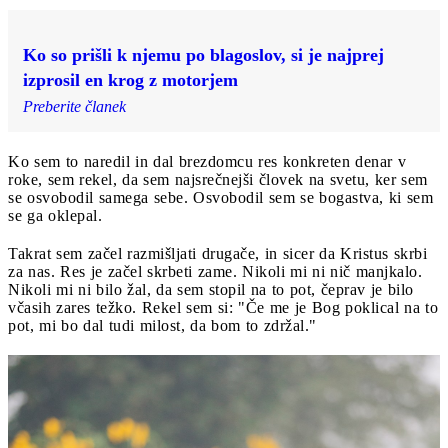
Ko so prišli k njemu po blagoslov, si je najprej
izprosil en krog z motorjem
Preberite članek
Ko sem to naredil in dal brezdomcu res konkreten denar v
roke, sem rekel, da sem najsrečnejši človek na svetu, ker sem
se osvobodil samega sebe. Osvobodil sem se bogastva, ki sem
se ga oklepal.
Takrat sem začel razmišljati drugače, in sicer da Kristus skrbi
za nas. Res je začel skrbeti zame. Nikoli mi ni nič manjkalo.
Nikoli mi ni bilo žal, da sem stopil na to pot, čeprav je bilo
včasih zares težko. Rekel sem si: "Če me je Bog poklical na to
pot, mi bo dal tudi milost, da bom to zdržal."