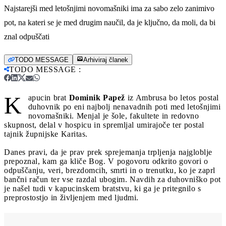
Najstarejši med letošnjimi novomašniki ima za sabo zelo zanimivo
pot, na kateri se je med drugim naučil, da je ključno, da moli, da bi
znal odpuščati
TODO MESSAGE
Arhiviraj članek
TODO MESSAGE
:
K
apucin brat
Dominik Papež
iz Ambrusa bo letos postal
duhovnik po eni najbolj nenavadnih poti med letošnjimi
novomašniki. Menjal je šole, fakultete in redovno
skupnost, delal v hospicu in spremljal umirajoče ter postal
tajnik župnijske Karitas.
Danes pravi, da je prav prek sprejemanja trpljenja najgloblje
prepoznal, kam ga kliče Bog. V pogovoru odkrito govori o
odpuščanju, veri, brezdomcih, smrti in o trenutku, ko je zaprl
bančni račun ter vse razdal ubogim. Navdih za duhovniško pot
je našel tudi v kapucinskem bratstvu, ki ga je pritegnilo s
preprostostjo in življenjem med ljudmi.