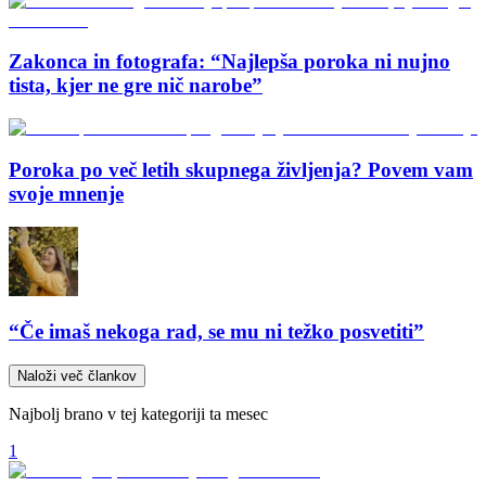
Zakonca in fotografa: “Najlepša poroka ni nujno
tista, kjer ne gre nič narobe”
Poroka po več letih skupnega življenja? Povem vam
svoje mnenje
“Če imaš nekoga rad, se mu ni težko posvetiti”
Naloži več člankov
Najbolj brano v tej kategoriji ta mesec
1