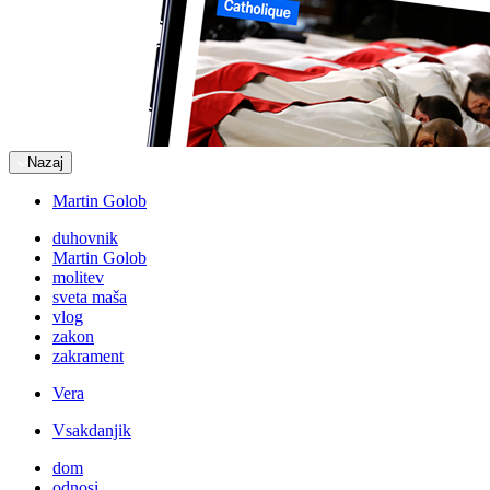
Nazaj
Martin Golob
duhovnik
Martin Golob
molitev
sveta maša
vlog
zakon
zakrament
Vera
Vsakdanjik
dom
odnosi