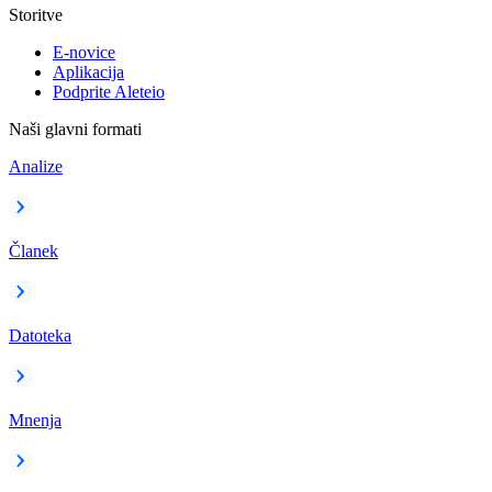
Storitve
E-novice
Aplikacija
Podprite Aleteio
Naši glavni formati
Analize
Članek
Datoteka
Mnenja