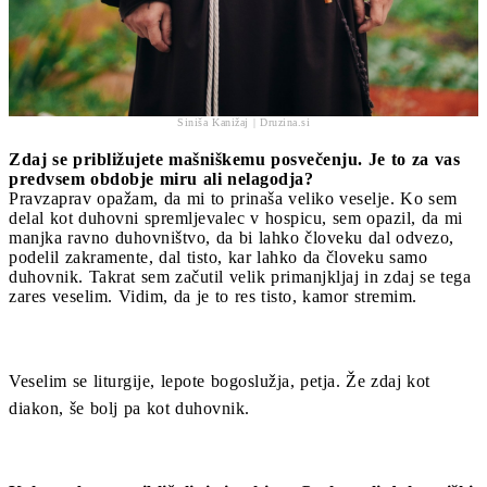
Siniša Kanižaj | Druzina.si
Zdaj se približujete mašniškemu posvečenju. Je to za vas
predvsem obdobje miru ali nelagodja?
Pravzaprav opažam, da mi to prinaša veliko veselje. Ko sem
delal kot duhovni spremljevalec v hospicu, sem opazil, da mi
manjka ravno duhovništvo, da bi lahko človeku dal odvezo,
podelil zakramente, dal tisto, kar lahko da človeku samo
duhovnik. Takrat sem začutil velik primanjkljaj in zdaj se tega
zares veselim. Vidim, da je to res tisto, kamor stremim.
Veselim se liturgije, lepote bogoslužja, petja. Že zdaj kot
diakon, še bolj pa kot duhovnik.