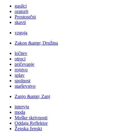
gasilci
oratorij
Prostosrčni
skavti
vzgoja
Zakon &amp; Družina
ločitev
otroci
pričevanje
rojstvo
splav
spolnost
starševstvo
Zanjo &amp; Zanj
intervju
moda
Moške skrivnosti
Oddaja Reflektor
Ženska ženski