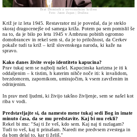
Brat Dominik z novomašnim križem
Foto: Janez Zupan | Družina
Križ je iz leta 1945. Restavrator mi je povedal, da je steklo
skoraj dragocenejše od samega križa. Potem pa sem pomislil še
na to, da je bilo po letu 1945 v Ambrusu pobitih ogromno
domobrancev in rekel sem si, da je to priložnost, da Cerkev
pokaže tudi ta križ – križ slovenskega naroda, ki kaže na
spravo.
Kako danes živite svojo identiteto kapucina?
Prav tukaj sem se najbolj našel. Kapucinska karizma je iti k
oddaljenim – k tistim, h katerim nihče noče iti: k invalidom,
brezdomcem, zapornikom, umirajočim, k vsem zavrženim in
odrinjenim.
In prav med ljudmi, ki živijo takšno življenje, sem se našel kot
riba v vodi.
Predstavljajte si, da namesto mene tukaj sedi Bog in imate
minuto časa, da se mu predstavite. Kaj bi mu rekli?
Rekel bi mu: "Saj ti že veš, kdo sem. Kaj naj ti razlagam?
Tudi to veš, kaj ti prinašam. Naredi me predvsem zvestega in
da bom delal to, kar ti želiš."