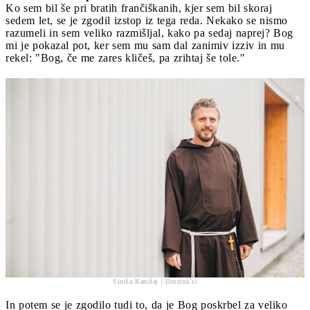
Ko sem bil še pri bratih frančiškanih, kjer sem bil skoraj
sedem let, se je zgodil izstop iz tega reda. Nekako se nismo
razumeli in sem veliko razmišljal, kako pa sedaj naprej? Bog
mi je pokazal pot, ker sem mu sam dal zanimiv izziv in mu
rekel: "Bog, če me zares kličeš, pa zrihtaj še tole."
Siniša Kanižaj | Druzina.si
In potem se je zgodilo tudi to, da je Bog poskrbel za veliko