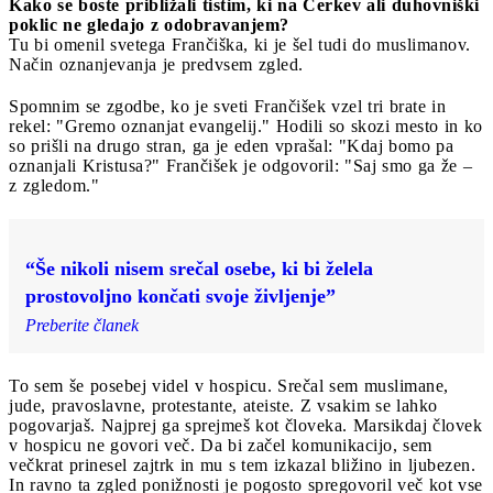
Kako se boste približali tistim, ki
na Cerkev ali duhovniški
poklic
ne
gledajo z odobravanjem?
Tu bi omenil svetega Frančiška, ki je šel tudi do muslimanov.
Način oznanjevanja je predvsem zgled.
Spomnim se zgodbe, ko je sveti Frančišek vzel tri brate in
rekel: "Gremo oznanjat evangelij." Hodili so skozi mesto in ko
so prišli na drugo stran, ga je eden vprašal: "Kdaj bomo pa
oznanjali Kristusa?" Frančišek je odgovoril: "Saj smo ga že –
z zgledom."
“Še nikoli nisem srečal osebe, ki bi želela
prostovoljno končati svoje življenje”
Preberite članek
To sem še posebej videl v hospicu. Srečal sem muslimane,
jude, pravoslavne, protestante, ateiste. Z vsakim se lahko
pogovarjaš. Najprej ga sprejmeš kot človeka. Marsikdaj človek
v hospicu ne govori več. Da bi začel komunikacijo, sem
večkrat prinesel zajtrk in mu s tem izkazal bližino in ljubezen.
In ravno ta zgled ponižnosti je pogosto spregovoril več kot vse