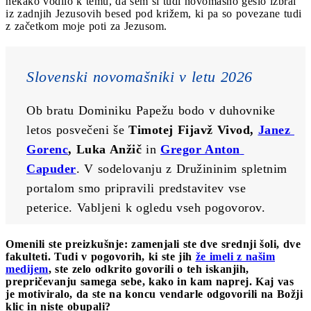
nekako vodilo k temu, da sem si tudi novomašno geslo izbral
iz zadnjih Jezusovih besed pod križem, ki pa so povezane tudi
z začetkom moje poti za Jezusom.
Slovenski novomašniki v letu 2026
Ob bratu Dominiku Papežu bodo v duhovnike 
letos posvečeni še 
Timotej Fijavž Vivod, 
Janez 
Gorenc
, Luka Anžič 
in 
Gregor Anton 
Capuder
. V sodelovanju z Družininim spletnim 
portalom smo pripravili predstavitev vse 
peterice. Vabljeni k ogledu vseh pogovorov.
Omenili ste preizkušnje: zamenjali ste dve srednji šoli, dve
fakulteti. Tudi v pogovorih, ki ste jih
že imeli z našim
medijem
, ste zelo odkrito govorili o teh iskanjih,
prepričevanju samega sebe, kako in kam naprej. Kaj vas
je motiviralo, da ste na koncu vendarle odgovorili na Božji
klic in niste obupali?