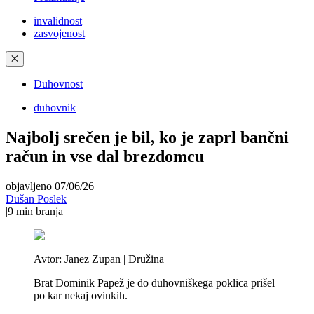
invalidnost
zasvojenost
✕
Duhovnost
duhovnik
Najbolj srečen je bil, ko je zaprl bančni
račun in vse dal brezdomcu
objavljeno 07/06/26
|
Dušan Poslek
|
9
min branja
Avtor:
Janez Zupan | Družina
Brat Dominik Papež je do duhovniškega poklica prišel
po kar nekaj ovinkih.