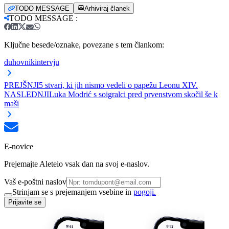
TODO MESSAGE
Arhiviraj članek
TODO MESSAGE
:
Ključne besede/oznake, povezane s tem člankom:
duhovnik
intervju
PREJŠNJI
5 stvari, ki jih nismo vedeli o papežu Leonu XIV.
NASLEDNJI
Luka Modrić s soigralci pred prvenstvom skočil še k
maši
E-novice
Prejemajte Aleteio vsak dan na svoj e-naslov.
Vaš e-poštni naslov
Strinjam se s prejemanjem vsebine in
pogoji.
Prijavite se