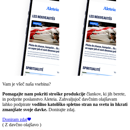
Vam je všeč naša vsebina?
Pomagajte nam pokriti stroške produkcije
člankov, ki jih berete,
in podprite poslanstvo Aleteia. Zahvaljujoč davčnim olajšavam
lahko podpirate
vodilno katoliško spletno stran na svetu in hkrati
zmanjšate svoje davke.
Donirajte zdaj.
Doniram zdaj
( Z davčno olajšavo )