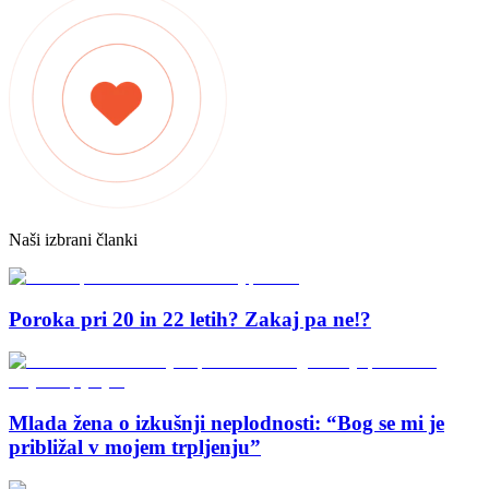
Naši izbrani članki
Poroka pri 20 in 22 letih? Zakaj pa ne!?
Mlada žena o izkušnji neplodnosti: “Bog se mi je
približal v mojem trpljenju”