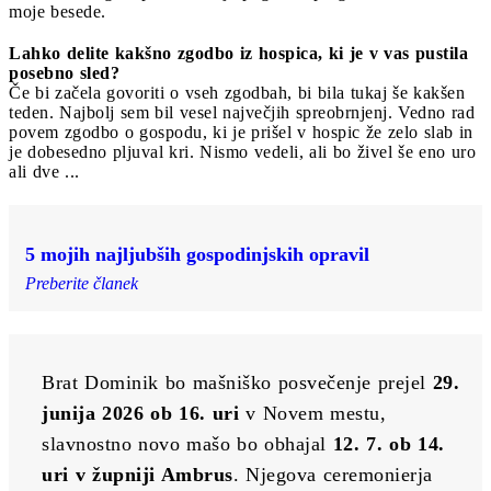
moje besede.
Lahko delite kakšno zgodbo iz hospica, ki je v vas pustila
posebno sled?
Če bi začela govoriti o vseh zgodbah, bi bila tukaj še kakšen
teden. Najbolj sem bil vesel največjih spreobrnjenj. Vedno rad
povem zgodbo o gospodu, ki je prišel v hospic že zelo slab in
je dobesedno pljuval kri. Nismo vedeli, ali bo živel še eno uro
ali dve ...
5 mojih najljubših gospodinjskih opravil
Preberite članek
Brat Dominik bo mašniško posvečenje prejel 
29. 
junija 2026 ob 16. uri
 v Novem mestu, 
slavnostno novo mašo bo obhajal 
12. 7. ob 14. 
uri v župniji Ambrus
. Njegova ceremonierja 