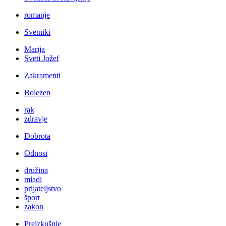
romanje
Svetniki
Marija
Sveti Jožef
Zakramenti
Bolezen
rak
zdravje
Dobrota
Odnosi
družina
mladi
prijateljstvo
šport
zakon
Preizkušnje