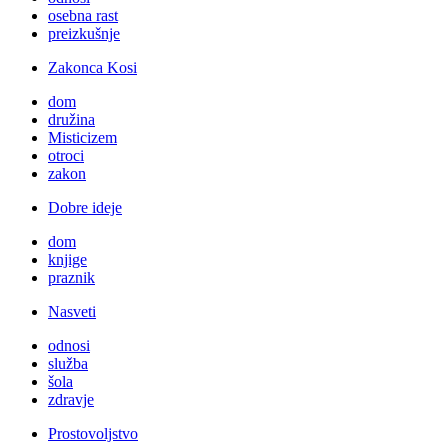
osebna rast
preizkušnje
Zakonca Kosi
dom
družina
Misticizem
otroci
zakon
Dobre ideje
dom
knjige
praznik
Nasveti
odnosi
služba
šola
zdravje
Prostovoljstvo