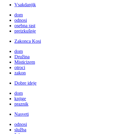
Vsakdanjik
dom
odnosi
osebna rast
preizkušnje
Zakonca Kosi
dom
Družina
Misticizem
otroci
zakon
Dobre ideje
dom
knjige
praznik
Nasveti
odnosi
služba