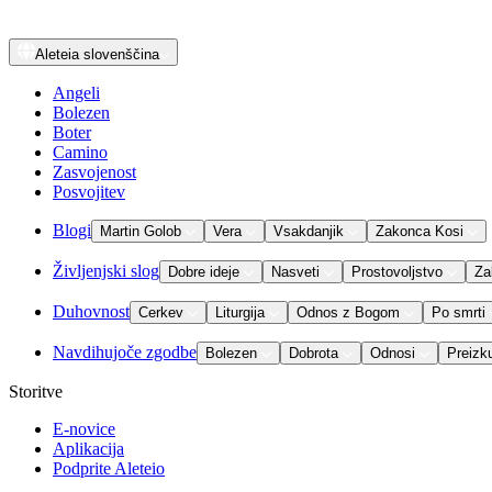
Aleteia
slovenščina
Angeli
Bolezen
Boter
Camino
Zasvojenost
Posvojitev
Blogi
Martin Golob
Vera
Vsakdanjik
Zakonca Kosi
Življenjski slog
Dobre ideje
Nasveti
Prostovoljstvo
Za
Duhovnost
Cerkev
Liturgija
Odnos z Bogom
Po smrti
Navdihujoče zgodbe
Bolezen
Dobrota
Odnosi
Preizk
Storitve
E-novice
Aplikacija
Podprite Aleteio