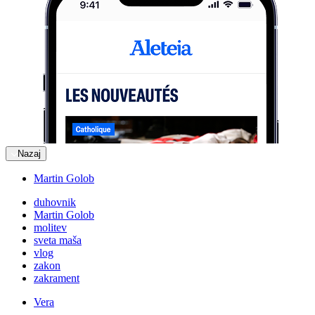
Nazaj
Martin Golob
duhovnik
Martin Golob
molitev
sveta maša
vlog
zakon
zakrament
Vera