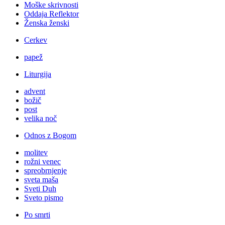
Moške skrivnosti
Oddaja Reflektor
Ženska ženski
Cerkev
papež
Liturgija
advent
božič
post
velika noč
Odnos z Bogom
molitev
rožni venec
spreobrnjenje
sveta maša
Sveti Duh
Sveto pismo
Po smrti