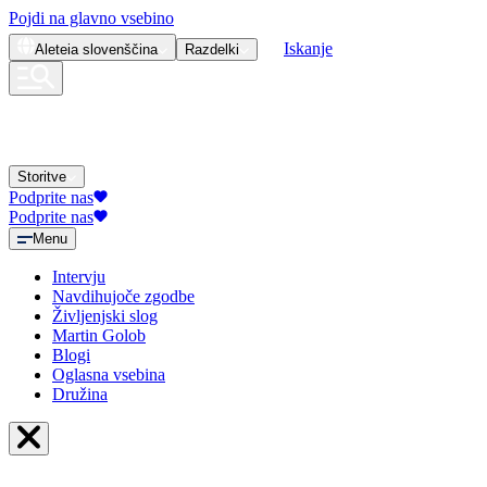
Pojdi na glavno vsebino
Iskanje
Aleteia
slovenščina
Razdelki
Storitve
Podprite nas
Podprite nas
Menu
Intervju
Navdihujoče zgodbe
Življenjski slog
Martin Golob
Blogi
Oglasna vsebina
Družina