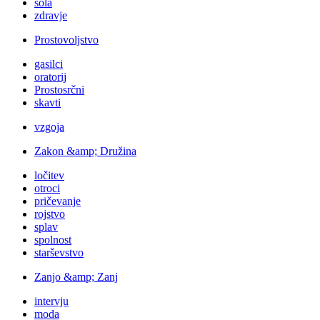
šola
zdravje
Prostovoljstvo
gasilci
oratorij
Prostosrčni
skavti
vzgoja
Zakon &amp; Družina
ločitev
otroci
pričevanje
rojstvo
splav
spolnost
starševstvo
Zanjo &amp; Zanj
intervju
moda