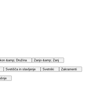
kon &amp; Družina
Zanjo &amp; Zanj
Svetišča in slavljenje
Svetniki
Zakramenti
ušnje