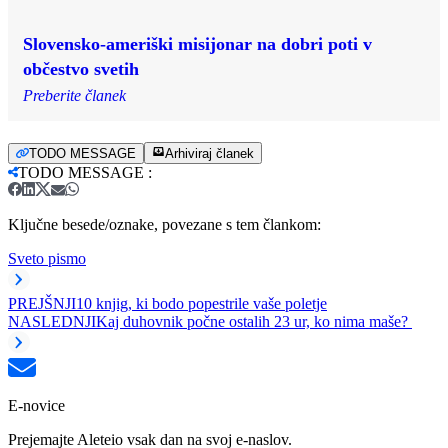
Slovensko-ameriški misijonar na dobri poti v
občestvo svetih
Preberite članek
TODO MESSAGE
Arhiviraj članek
TODO MESSAGE
:
Ključne besede/oznake, povezane s tem člankom:
Sveto pismo
PREJŠNJI
10 knjig, ki bodo popestrile vaše poletje
NASLEDNJI
Kaj duhovnik počne ostalih 23 ur, ko nima maše?
E-novice
Prejemajte Aleteio vsak dan na svoj e-naslov.