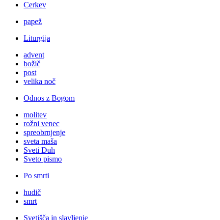
Cerkev
papež
Liturgija
advent
božič
post
velika noč
Odnos z Bogom
molitev
rožni venec
spreobrnjenje
sveta maša
Sveti Duh
Sveto pismo
Po smrti
hudič
smrt
Svetišča in slavljenje