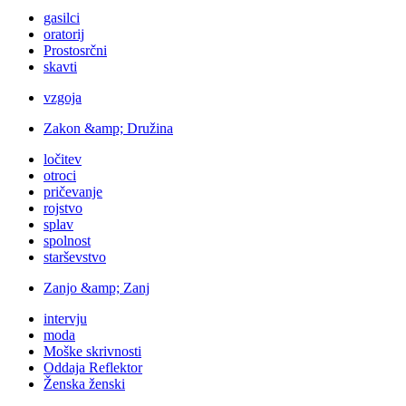
gasilci
oratorij
Prostosrčni
skavti
vzgoja
Zakon &amp; Družina
ločitev
otroci
pričevanje
rojstvo
splav
spolnost
starševstvo
Zanjo &amp; Zanj
intervju
moda
Moške skrivnosti
Oddaja Reflektor
Ženska ženski