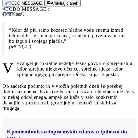
TODO MESSAGE
Arhiviraj članek
TODO MESSAGE
:
“Kdor dá piti samo kozarec hladne vode enemu izmed
teh malih, ker je moj učenec, resnično, povem vam, ne
bo izgubil svojega plačila.”
(Mt 10,42)
V
evangeliju tokratne nedelje Jezus govori o sprejemanju:
kdor sprejme njegove učence, sprejme njega, kdor
sprejme njega, pa sprejme Očeta, ki ga je poslal.
Ob začetku počitnic in v vročih poletnih dneh še posebej
dobro razumemo Jezusove besede o kozarcu hladne vode. Vera
ni nekaj oddaljenega, ampak se kaže v zelo konkretnih
dejanjih: v pozornosti, gostoljubju, pomoči in skrbi za
drugega.
6 pomembnih svetopisemskih citatov o ljubezni do