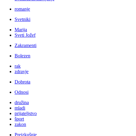
romanje
Svetniki
Marija
Sveti Jožef
Zakramenti
Bolezen
rak
zdravje
Dobrota
Odnosi
družina
mladi
prijateljstvo
šport
zakon
Preizkušnje