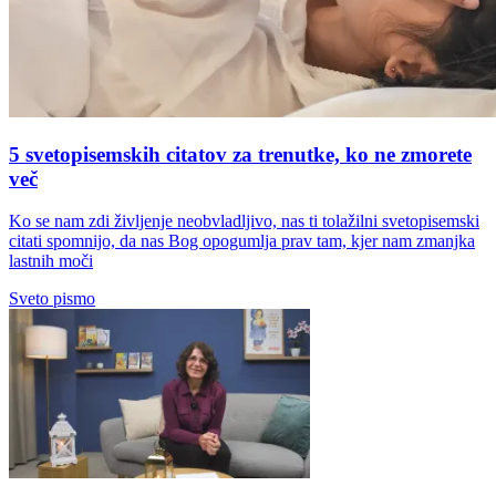
5 svetopisemskih citatov za trenutke, ko ne zmorete
več
Ko se nam zdi življenje neobvladljivo, nas ti tolažilni svetopisemski
citati spomnijo, da nas Bog opogumlja prav tam, kjer nam zmanjka
lastnih moči
Sveto pismo