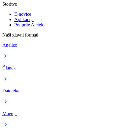
Storitve
E-novice
Aplikacija
Podprite Aleteio
Naši glavni formati
Analize
Članek
Datoteka
Mnenja