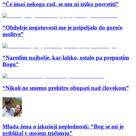
“Če imaš nekoga rad, se mu ni težko posvetiti”
“Obdobje negotovosti me je pripeljalo do goreče
molitve”
“Naredim najbolje, kar lahko, ostalo pa prepustim
Bogu”
“Nikoli ne smemo prehitro obupati nad človekom”
Mlada žena o izkušnji neplodnosti: “Bog se mi je
približal v mojem trpljenju”