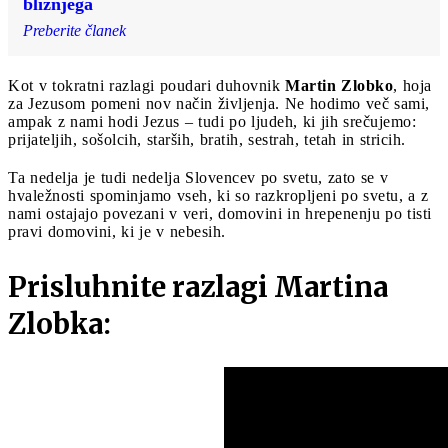
bližnjega
Preberite članek
Kot v tokratni razlagi poudari duhovnik
Martin Zlobko
, hoja
za Jezusom pomeni nov način življenja. Ne hodimo več sami,
ampak z nami hodi Jezus – tudi po ljudeh, ki jih srečujemo:
prijateljih, sošolcih, starših, bratih, sestrah, tetah in stricih.
Ta nedelja je tudi nedelja Slovencev po svetu, zato se v
hvaležnosti spominjamo vseh, ki so razkropljeni po svetu, a z
nami ostajajo povezani v veri, domovini in hrepenenju po tisti
pravi domovini, ki je v nebesih.
Prisluhnite razlagi Martina
Zlobka: