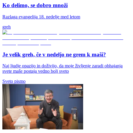
Ko delimo, se dobro množi
Razlaga evangelija 18. nedelje med letom
greh
Je velik greh, če v nedeljo ne grem k maši?
Naj ljudje opazijo in doživijo, da moje življenje zaradi obhajanja
svete maše postaja vedno bolj sveto
Sveto pismo