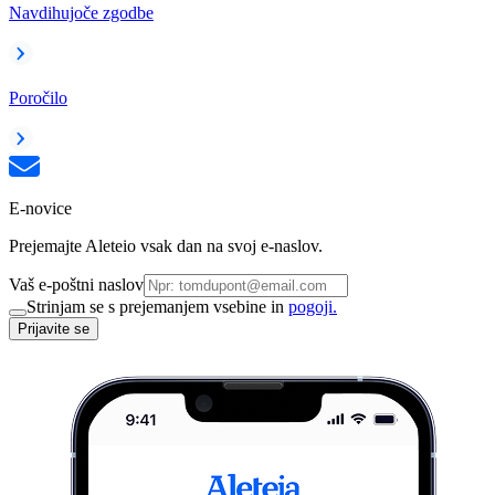
Navdihujoče zgodbe
Poročilo
E-novice
Prejemajte Aleteio vsak dan na svoj e-naslov.
Vaš e-poštni naslov
Strinjam se s prejemanjem vsebine in
pogoji.
Prijavite se