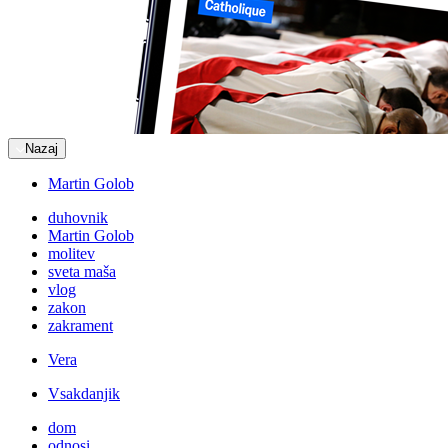
Nazaj
Martin Golob
duhovnik
Martin Golob
molitev
sveta maša
vlog
zakon
zakrament
Vera
Vsakdanjik
dom
odnosi