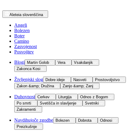
Aleteia
slovenščina
Angeli
Bolezen
Boter
Camino
Zasvojenost
Posvojitev
Blogi
Martin Golob
Vera
Vsakdanjik
Zakonca Kosi
Življenjski slog
Dobre ideje
Nasveti
Prostovoljstvo
Zakon &amp; Družina
Zanjo &amp; Zanj
Duhovnost
Cerkev
Liturgija
Odnos z Bogom
Po smrti
Svetišča in slavljenje
Svetniki
Zakramenti
Navdihujoče zgodbe
Bolezen
Dobrota
Odnosi
Preizkušnje