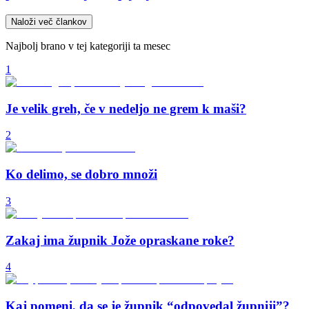
Naloži več člankov
Najbolj brano v tej kategoriji ta mesec
1
Je velik greh, če v nedeljo ne grem k maši?
2
Ko delimo, se dobro množi
3
Zakaj ima župnik Jože opraskane roke?
4
Kaj pomeni, da se je župnik “odpovedal župniji”?