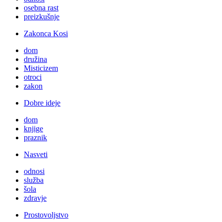
osebna rast
preizkušnje
Zakonca Kosi
dom
družina
Misticizem
otroci
zakon
Dobre ideje
dom
knjige
praznik
Nasveti
odnosi
služba
šola
zdravje
Prostovoljstvo