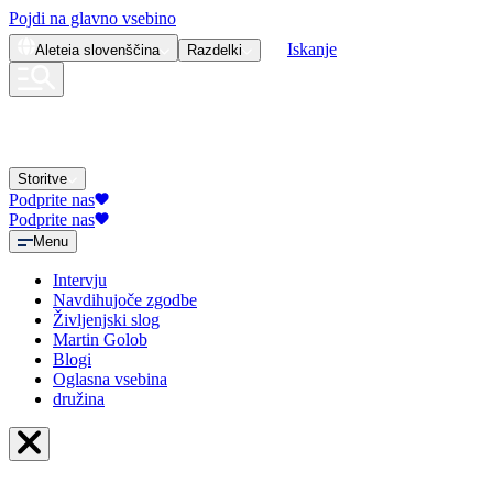
Pojdi na glavno vsebino
Iskanje
Aleteia
slovenščina
Razdelki
Storitve
Podprite nas
Podprite nas
Menu
Intervju
Navdihujoče zgodbe
Življenjski slog
Martin Golob
Blogi
Oglasna vsebina
družina