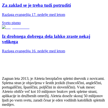
Za zaklad se je treba tudi potruditi
Razlaga evangelija 17. nedelje med letom
Sveto pismo
Iz drobnega dobrega dela lahko zraste nekaj
velikega
Razlaga evangelija 16. nedelje med letom
Zagnan leta 2013, je Aleteia brezplačen spletni dnevnik z novicami.
Spletna stran je objavljena v šestih jezikih (francoščini, angleščini,
portugalščini, španščini, poljščini in slovenščini). Vsak mesec
Aleteio obišče več kot 10 milijonov bralcev prek spletne strani,
aplikacije in družbenih omrežij. Aleteia doseže skoraj 50 milijonov
ljudi po vsem svetu, zaradi česar je eden vodilnih katoliških spletnih
medijev.