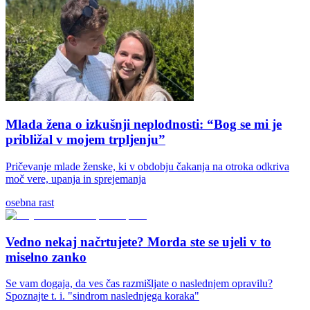
Mlada žena o izkušnji neplodnosti: “Bog se mi je
približal v mojem trpljenju”
Pričevanje mlade ženske, ki v obdobju čakanja na otroka odkriva
moč vere, upanja in sprejemanja
osebna rast
Vedno nekaj načrtujete? Morda ste se ujeli v to
miselno zanko
Se vam dogaja, da ves čas razmišljate o naslednjem opravilu?
Spoznajte t. i. "sindrom naslednjega koraka"