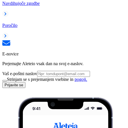
Navdihujoče zgodbe
Poročilo
E-novice
Prejemajte Aleteio vsak dan na svoj e-naslov.
Vaš e-poštni naslov
Strinjam se s prejemanjem vsebine in
pogoji.
Prijavite se