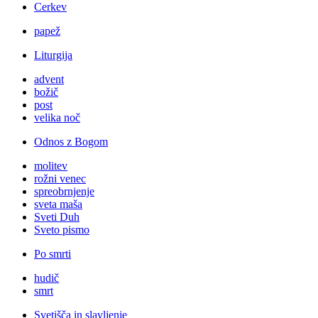
Cerkev
papež
Liturgija
advent
božič
post
velika noč
Odnos z Bogom
molitev
rožni venec
spreobrnjenje
sveta maša
Sveti Duh
Sveto pismo
Po smrti
hudič
smrt
Svetišča in slavljenje