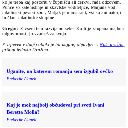
ko je treba kaj postoriti v župnišču ali cerkvi, rada odzovem.
Punce so katehistinje in skavtske voditeljice, Marjana vodi
mladinski pevski zbor, Matjaž je ministrant, vsi so animatorji
in člani mladinske skupine.
Gregor:
Z vsem tem razvijamo sebe. Ko ti je zaupana majhna
odgovornost, jo vzameš za svojo.
Prispevek v daljši obliki je bil najprej objavljen v
Naši družini
,
prilogi tednika Družina.
Uganite, na katerem romanju sem izgubil ovčko
Preberite članek
Kaj je mož najbolj občudoval pri sveti Ivani
Beretta Molla?
Preberite članek