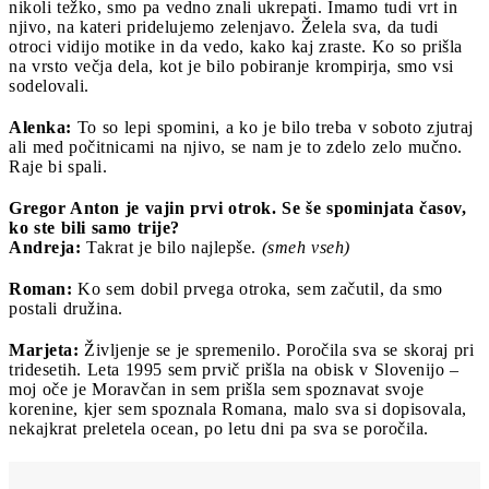
nikoli težko, smo pa vedno znali ukrepati. Imamo tudi vrt in
njivo, na kateri pridelujemo zelenjavo. Želela sva, da tudi
otroci vidijo motike in da vedo, kako kaj zraste. Ko so prišla
na vrsto večja dela, kot je bilo pobiranje krompirja, smo vsi
sodelovali.
Alenka:
To so lepi spomini, a ko je bilo treba v soboto zjutraj
ali med počitnicami na njivo, se nam je to zdelo zelo mučno.
Raje bi spali.
Gregor Anton je vajin prvi otrok. Se še spominjata časov,
ko ste bili samo trije?
Andreja:
Takrat je bilo najlepše.
(smeh vseh)
Roman:
Ko sem dobil prvega otroka, sem začutil, da smo
postali družina.
Marjeta:
Življenje se je spremenilo. Poročila sva se skoraj pri
tridesetih. Leta 1995 sem prvič prišla na obisk v Slovenijo –
moj oče je Moravčan in sem prišla sem spoznavat svoje
korenine, kjer sem spoznala Romana, malo sva si dopisovala,
nekajkrat preletela ocean, po letu dni pa sva se poročila.