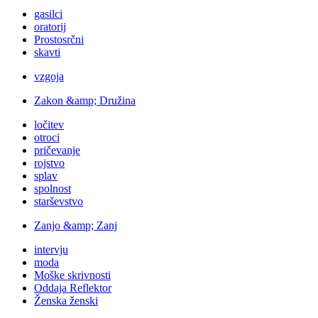
gasilci
oratorij
Prostosrčni
skavti
vzgoja
Zakon &amp; Družina
ločitev
otroci
pričevanje
rojstvo
splav
spolnost
starševstvo
Zanjo &amp; Zanj
intervju
moda
Moške skrivnosti
Oddaja Reflektor
Ženska ženski