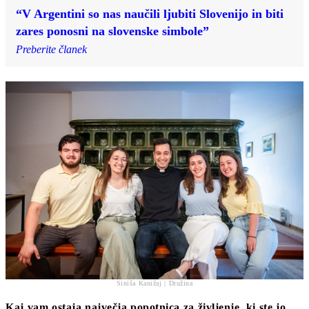
“V Argentini so nas naučili ljubiti Slovenijo in biti
zares ponosni na slovenske simbole”
Preberite članek
Siniša Kanižaj | Družina
Kaj vam ostaja največja popotnica za življenje, ki ste jo