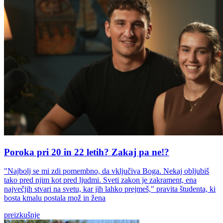
Poroka pri 20 in 22 letih? Zakaj pa ne!?
"Najbolj se mi zdi pomembno, da vključiva Boga. Nekaj obljubiš
tako pred njim kot pred ljudmi. Sveti zakon je zakrament, ena
največjih stvari na svetu, kar jih lahko prejmeš," pravita študenta, ki
bosta kmalu postala mož in žena
preizkušnje