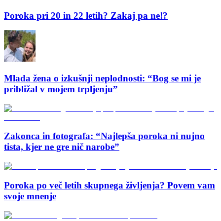
Poroka pri 20 in 22 letih? Zakaj pa ne!?
Mlada žena o izkušnji neplodnosti: “Bog se mi je
približal v mojem trpljenju”
Zakonca in fotografa: “Najlepša poroka ni nujno
tista, kjer ne gre nič narobe”
Poroka po več letih skupnega življenja? Povem vam
svoje mnenje