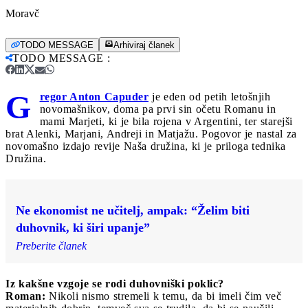
Moravč
TODO MESSAGE
Arhiviraj članek
TODO MESSAGE
:
G
regor Anton Capuder
je eden od petih letošnjih
novomašnikov, doma pa prvi sin očetu Romanu in
mami Marjeti, ki je bila rojena v Argentini, ter starejši
brat Alenki, Marjani, Andreji in Matjažu. Pogovor je nastal za
novomašno izdajo revije Naša družina, ki je priloga tednika
Družina.
Ne ekonomist ne učitelj, ampak: “Želim biti
duhovnik, ki širi upanje”
Preberite članek
Iz kakšne vzgoje se rodi duhovniški poklic?
Roman:
Nikoli nismo stremeli k temu, da bi imeli čim več