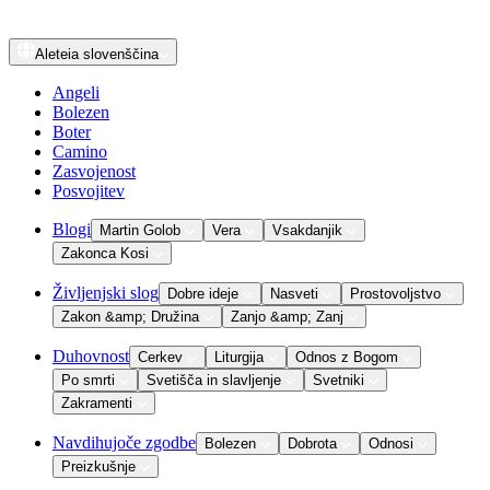
Aleteia
slovenščina
Angeli
Bolezen
Boter
Camino
Zasvojenost
Posvojitev
Blogi
Martin Golob
Vera
Vsakdanjik
Zakonca Kosi
Življenjski slog
Dobre ideje
Nasveti
Prostovoljstvo
Zakon &amp; Družina
Zanjo &amp; Zanj
Duhovnost
Cerkev
Liturgija
Odnos z Bogom
Po smrti
Svetišča in slavljenje
Svetniki
Zakramenti
Navdihujoče zgodbe
Bolezen
Dobrota
Odnosi
Preizkušnje