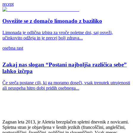
recept
Osvežite se z domačo limonado z baziliko
Limonada je odlična izbira za vroče poletne dni, saj osveži,
učinkovito odžeja in je precej bolj zdrava...
osebna rast
Zakaj nas slogan “Postani najboljša različica sebe”
lahko izčrpa
Če sreča postane cilj, ki ga moramo doseči, vsak trenutek utrujenosti
ali neuspeha hitro dobi pridih osebnega...
Zagnan leta 2013, je Aleteia brezplačen spletni dnevnik z novicami.
Spletna stran je objavljena v šestih jezikih (francoščini, angleščini,
portugalščini, španščini, poljščini in slovenščini). Vsak mesec