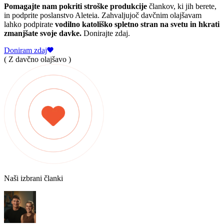
Pomagajte nam pokriti stroške produkcije
člankov, ki jih berete,
in podprite poslanstvo Aleteia. Zahvaljujoč davčnim olajšavam
lahko podpirate
vodilno katoliško spletno stran na svetu in hkrati
zmanjšate svoje davke.
Donirajte zdaj.
Doniram zdaj
( Z davčno olajšavo )
Naši izbrani članki