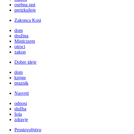
osebna rast
preizkušnje
Zakonca Kosi
dom
družina
Misticizem
otroci
zakon
Dobre ideje
dom
knjige
praznik
Nasveti
odnosi
služba
šola
zdravje
Prostovoljstvo