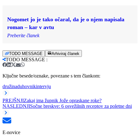
Nogomet jo je tako očaral, da je o njem napisala
roman – kar v avtu
Preberite članek
TODO MESSAGE
Arhiviraj članek
TODO MESSAGE
:
Ključne besede/oznake, povezane s tem člankom:
družina
duhovnik
intervju
PREJŠNJI
Zakaj ima župnik Jože opraskane roke?
NASLEDNJI
Sočne breskve: 6 osvežilnih receptov za poletne dni
E-novice