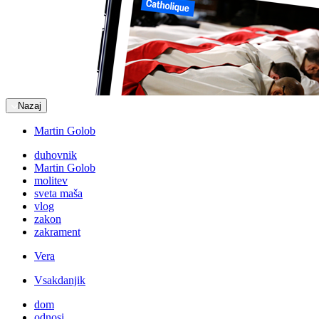
Nazaj
Martin Golob
duhovnik
Martin Golob
molitev
sveta maša
vlog
zakon
zakrament
Vera
Vsakdanjik
dom
odnosi