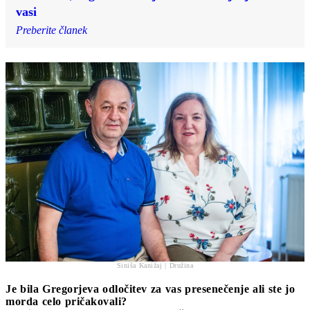
vasi
Preberite članek
Siniša Kanižaj | Družina
Je bila Gregorjeva odločitev za vas presenečenje ali ste jo
morda celo pričakovali?