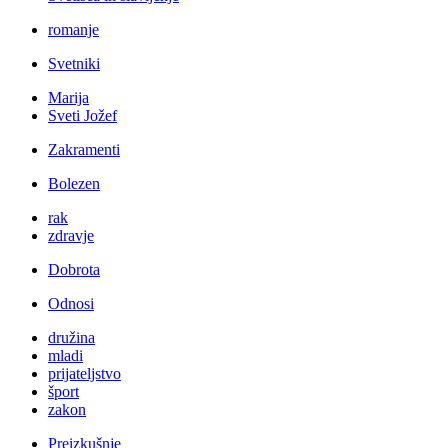
romanje
Svetniki
Marija
Sveti Jožef
Zakramenti
Bolezen
rak
zdravje
Dobrota
Odnosi
družina
mladi
prijateljstvo
šport
zakon
Preizkušnje