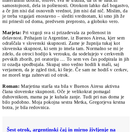
materialnih dobrin, temveč sva se trudila, da bi se naučili
samostojnosti, dela in poštenosti. Otrokom lahko daš bogastvo,
a če jim nisi dal osnovnih vrednot, jim nisi dal nič. Mislim, da
je treba vzgajati enostavno – slediti vrednotam, ki smo jih že
mi prinesli od doma, predvsem preprosto, a globoko vero.
Marjeta:
Pri vzgoji sva si prizadevala za poštenost in
delavnost. Prihajam iz Argentine, iz Buenos Airesa, kjer sem
odraščala v slovenski skupnosti. Zame je župnija tukaj kot
slovenska skupnost, ki sem jo imela tam. Normalno se mi je
zdelo, da otroci hodijo k verouku, da sodelujejo v cerkvenih
pevskih zborih, pri oratoriju … To sem ves čas podpirala in jih
iz ozadja spodbujala. Skupaj smo vedno hodili k maši, saj
verjamem, da je zgled tisti, ki šteje. Če sam ne hodiš v cerkev,
ne moreš tega zahtevati od otrok.
Roman:
Marjetina starša sta bila v Buenos Airesu aktivna
člana slovenske skupnosti. Oče je velikokrat pomagal
duhovnikom, mama pa je kuhala zanje. Tudi pri nas doma je
bilo podobno. Moja pokojna sestra Metka, Gregorjeva krstna
botra, je bila redovnica.
Šest otrok, argentinski čaj in mirno življenje na