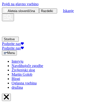
Pojdi na glavno vsebino
Iskanje
Aleteia
slovenščina
Razdelki
Storitve
Podprite nas
Podprite nas
Menu
Intervju
Navdihujoče zgodbe
Življenjski slog
Martin Golob
Blogi
Oglasna vsebina
družina