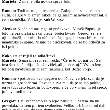
Marjeta:
Zame je bila novica sprva šok.
Roman:
Tudi mene je presenetila. Zadnje dni sem nekako
slutil, da gre v to smer, nikoli pa ga nisem naravnost vprašal, o
čem razmišlja. Veliko je zadržal zase.
Alenka:
Nihče od nas tega ni pričakoval. V naši župniji je
bilo na pastoralni praksi precej bogoslovcev. Gregor se je z
njimi družil, kar ni bilo nič neobičajnega, ker smo bili vsi del
mladinske skupine. Nismo pa pričakovali, da se bo odločil za
isti poklic.
Kako ste sprejeli to odločitev?
Marjeta:
Sama pri sebi sem rekla: "Če je to to, naj bo! Saj
ima šest let študija – bo že videl, ali je to zanj." Vsako leto je
bil bolj navdušen in to sem razumela kot Božjo voljo.
Roman:
Spoštovala sva njegovo odločitev, verjela sva, da je
trezna in gospodarna. Povedala sva mu, da je to lep poklic, ki
pa je tudi zelo težek in odgovoren, a če bo v njem našel srečo,
jo bova tudi midva.
Gregor:
Tisti večer smo zelo lepo zaključili. Starša sta mi
povedala, da sem pri tem svoboden. Veliko tolažbo so mi dali
tudi z vedenjem, da sem doma vedno dobrodošel.