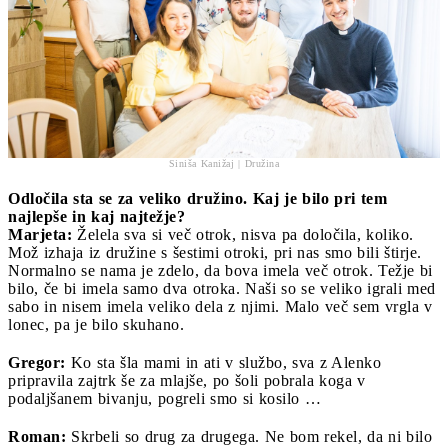
Siniša Kanižaj | Družina
Odločila sta se za veliko družino. Kaj je bilo pri tem
najlepše in kaj najtežje?
Marjeta:
Želela sva si več otrok, nisva pa določila, koliko.
Mož izhaja iz družine s šestimi otroki, pri nas smo bili štirje.
Normalno se nama je zdelo, da bova imela več otrok. Težje bi
bilo, če bi imela samo dva otroka. Naši so se veliko igrali med
sabo in nisem imela veliko dela z njimi. Malo več sem vrgla v
lonec, pa je bilo skuhano.
Gregor:
Ko sta šla mami in ati v službo, sva z Alenko
pripravila zajtrk še za mlajše, po šoli pobrala koga v
podaljšanem bivanju, pogreli smo si kosilo …
Roman:
Skrbeli so drug za drugega. Ne bom rekel, da ni bilo