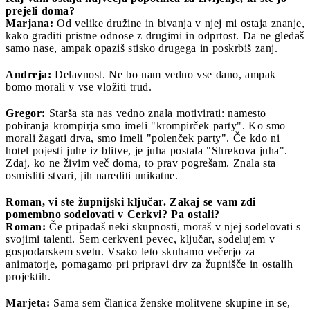
prejeli doma?
Marjana:
Od velike družine in bivanja v njej mi ostaja znanje,
kako graditi pristne odnose z drugimi in odprtost. Da ne gledaš
samo nase, ampak opaziš stisko drugega in poskrbiš zanj.
Andreja:
Delavnost. Ne bo nam vedno vse dano, ampak
bomo morali v vse vložiti trud.
Gregor:
Starša sta nas vedno znala motivirati: namesto
pobiranja krompirja smo imeli "krompirček party". Ko smo
morali žagati drva, smo imeli "polenček party". Če kdo ni
hotel pojesti juhe iz blitve, je juha postala "Shrekova juha".
Zdaj, ko ne živim več doma, to prav pogrešam. Znala sta
osmisliti stvari, jih narediti unikatne.
Roman, vi ste župnijski ključar. Zakaj se vam zdi
pomembno sodelovati v Cerkvi? Pa ostali?
Roman:
Če pripadaš neki skupnosti, moraš v njej sodelovati s
svojimi talenti. Sem cerkveni pevec, ključar, sodelujem v
gospodarskem svetu. Vsako leto skuhamo večerjo za
animatorje, pomagamo pri pripravi drv za župnišče in ostalih
projektih.
Marjeta:
Sama sem članica ženske molitvene skupine in se,