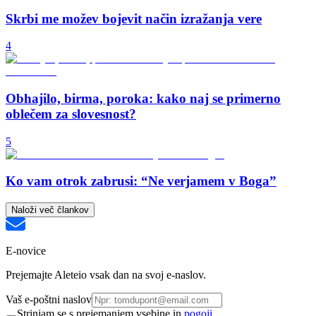
Skrbi me možev bojevit način izražanja vere
4
Obhajilo, birma, poroka: kako naj se primerno
oblečem za slovesnost?
5
Ko vam otrok zabrusi: “Ne verjamem v Boga”
Naloži več člankov
E-novice
Prejemajte Aleteio vsak dan na svoj e-naslov.
Vaš e-poštni naslov
Strinjam se s prejemanjem vsebine in
pogoji.