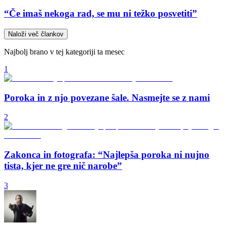
“Če imaš nekoga rad, se mu ni težko posvetiti”
Naloži več člankov
Najbolj brano v tej kategoriji ta mesec
1
Poroka in z njo povezane šale. Nasmejte se z nami
2
Zakonca in fotografa: “Najlepša poroka ni nujno
tista, kjer ne gre nič narobe”
3