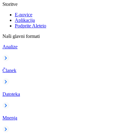
Storitve
E-novice
Aplikacija
Podprite Aleteio
Naši glavni formati
Analize
Članek
Datoteka
Mnenja