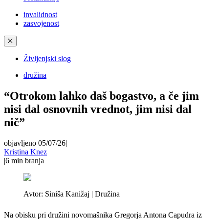
invalidnost
zasvojenost
✕
Življenjski slog
družina
“Otrokom lahko daš bogastvo, a če jim
nisi dal osnovnih vrednot, jim nisi dal
nič”
objavljeno 05/07/26
|
Kristina Knez
|
6
min branja
Avtor:
Siniša Kanižaj | Družina
Na obisku pri družini novomašnika Gregorja Antona Capudra iz