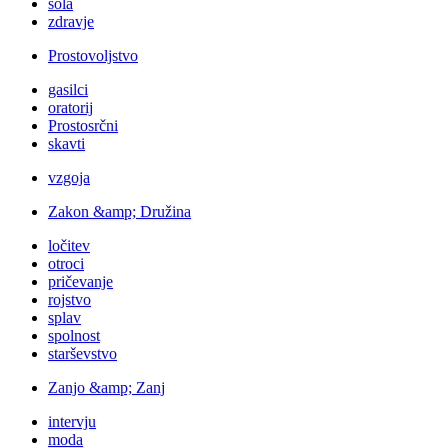
šola
zdravje
Prostovoljstvo
gasilci
oratorij
Prostosrčni
skavti
vzgoja
Zakon &amp; Družina
ločitev
otroci
pričevanje
rojstvo
splav
spolnost
starševstvo
Zanjo &amp; Zanj
intervju
moda