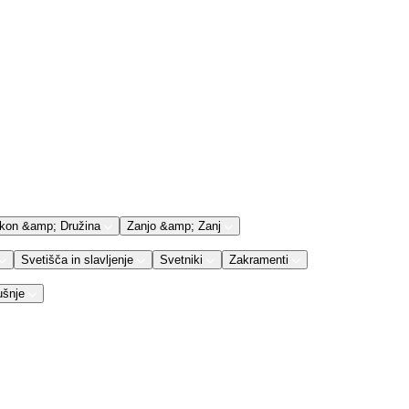
kon &amp; Družina
Zanjo &amp; Zanj
Svetišča in slavljenje
Svetniki
Zakramenti
ušnje