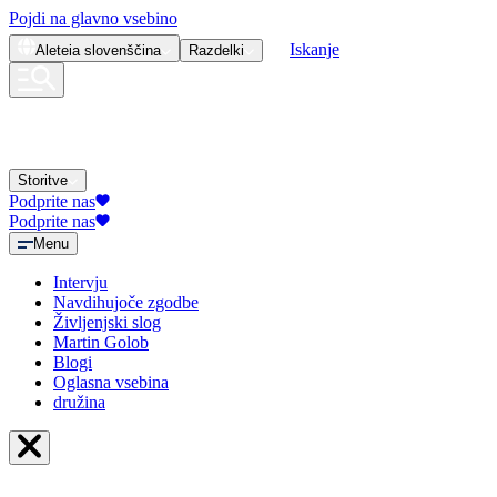
Pojdi na glavno vsebino
Iskanje
Aleteia
slovenščina
Razdelki
Storitve
Podprite nas
Podprite nas
Menu
Intervju
Navdihujoče zgodbe
Življenjski slog
Martin Golob
Blogi
Oglasna vsebina
družina