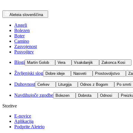
Aleteia
slovenščina
Angeli
Bolezen
Boter
Camino
Zasvojenost
Posvojitev
Blogi
Martin Golob
Vera
Vsakdanjik
Zakonca Kosi
Življenjski slog
Dobre ideje
Nasveti
Prostovoljstvo
Za
Duhovnost
Cerkev
Liturgija
Odnos z Bogom
Po smrti
Navdihujoče zgodbe
Bolezen
Dobrota
Odnosi
Preizk
Storitve
E-novice
Aplikacija
Podprite Aleteio