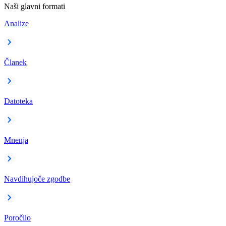
Naši glavni formati
Analize
Članek
Datoteka
Mnenja
Navdihujoče zgodbe
Poročilo