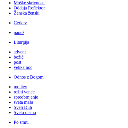
Moške skrivnosti
Oddaja Reflektor
Ženska ženski
Cerkev
papež
Liturgija
advent
božič
post
velika noč
Odnos z Bogom
molitev
rožni venec
spreobrnjenje
sveta maša
Sveti Duh
Sveto pismo
Po smrti