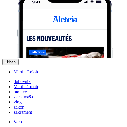
Nazaj
Martin Golob
duhovnik
Martin Golob
molitev
sveta maša
vlog
zakon
zakrament
Vera