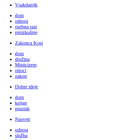
Vsakdanjik
dom
odnosi
osebna rast
preizkušnje
Zakonca Kosi
dom
družina
Misticizem
otroci
zakon
Dobre ideje
dom
knjige
praznik
Nasveti
odnosi
služba