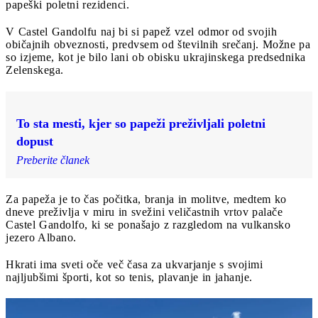
papeški poletni rezidenci.
V Castel Gandolfu naj bi si papež vzel odmor od svojih
običajnih obveznosti, predvsem od številnih srečanj. Možne pa
so izjeme, kot je bilo lani ob obisku ukrajinskega predsednika
Zelenskega.
To sta mesti, kjer so papeži preživljali poletni
dopust
Preberite članek
Za papeža je to čas počitka, branja in molitve, medtem ko
dneve preživlja v miru in svežini veličastnih vrtov palače
Castel Gandolfo, ki se ponašajo z razgledom na vulkansko
jezero Albano.
Hkrati ima sveti oče več časa za ukvarjanje s svojimi
najljubšimi športi, kot so tenis, plavanje in jahanje.