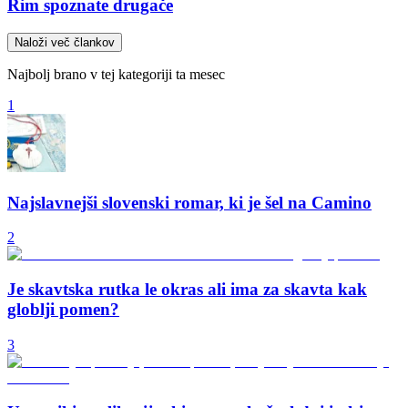
Rim spoznate drugače
Naloži več člankov
Najbolj brano v tej kategoriji ta mesec
1
Najslavnejši slovenski romar, ki je šel na Camino
2
Je skavtska rutka le okras ali ima za skavta kak
globlji pomen?
3