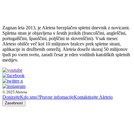
Zagnan leta 2013, je Aleteia brezplačen spletni dnevnik z novicami.
Spletna stran je objavljena v šestih jezikih (francoščini, angleščini,
portugalščini, španščini, poljščini in slovenščini). Vsak mesec
Aleteio obišče več kot 10 milijonov bralcev prek spletne strani,
aplikacije in družbenih omrežij. Aleteia doseže skoraj 50 milijonov
ljudi po vsem svetu, zaradi česar je eden vodilnih katoliških spletnih
medijev.
© 2025 Aleteia
Donirajte
Kdo smo?
Pravne infomacije
Kontaktirajte Aleteio
Zasebnost