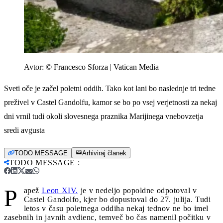
Avtor:
© Francesco Sforza | Vatican Media
Sveti oče je začel poletni oddih. Tako kot lani bo naslednje tri tedne
preživel v Castel Gandolfu, kamor se bo po vsej verjetnosti za nekaj
dni vrnil tudi okoli slovesnega praznika Marijinega vnebovzetja
sredi avgusta
TODO MESSAGE
Arhiviraj članek
TODO MESSAGE
:
P
apež
Leon XIV.
je v nedeljo popoldne odpotoval v
Castel Gandolfo, kjer bo dopustoval do 27. julija. Tudi
letos v času poletnega oddiha nekaj tednov ne bo imel
zasebnih in javnih avdienc, temveč bo čas namenil počitku v