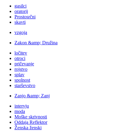
gasilci
oratorij
Prostosrčni
skavti
vzgoja
Zakon &amp; Družina
ločitev
otroci
pričevanje
rojstvo
splav
spolnost
starševstvo
Zanjo &amp; Zanj
intervju
moda
Moške skrivnosti
Oddaja Reflektor
Ženska ženski