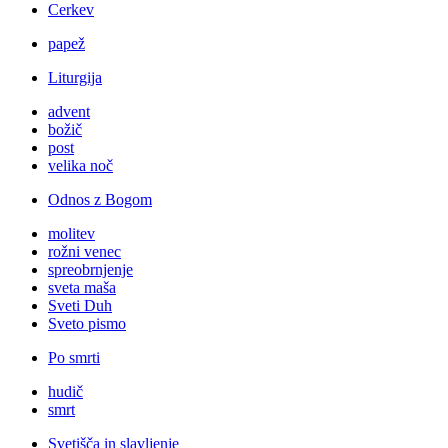
Cerkev
papež
Liturgija
advent
božič
post
velika noč
Odnos z Bogom
molitev
rožni venec
spreobrnjenje
sveta maša
Sveti Duh
Sveto pismo
Po smrti
hudič
smrt
Svetišča in slavljenje