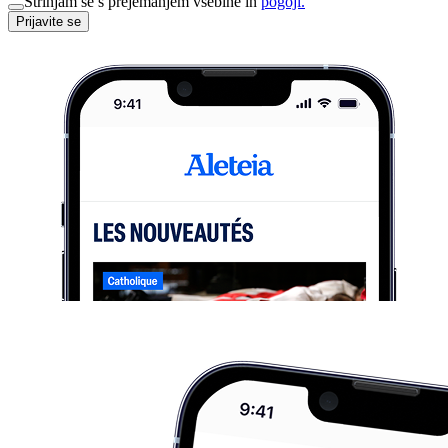
Strinjam se s prejemanjem vsebine in
pogoji.
Prijavite se