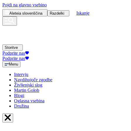
Pojdi na glavno vsebino
Iskanje
Aleteia
slovenščina
Razdelki
Storitve
Podprite nas
Podprite nas
Menu
Intervju
Navdihujoče zgodbe
Življenjski slog
Martin Golob
Blogi
Oglasna vsebina
Družina