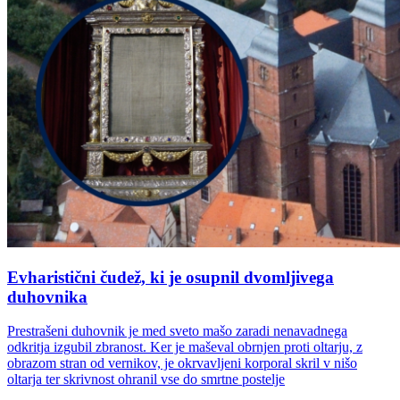
Evharistični čudež, ki je osupnil dvomljivega
duhovnika
Prestrašeni duhovnik je med sveto mašo zaradi nenavadnega
odkritja izgubil zbranost. Ker je maševal obrnjen proti oltarju, z
obrazom stran od vernikov, je okrvavljeni korporal skril v nišo
oltarja ter skrivnost ohranil vse do smrtne postelje