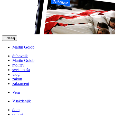
Nazaj
Martin Golob
duhovnik
Martin Golob
molitev
sveta maša
vlog
zakon
zakrament
Vera
Vsakdanjik
dom
odnosi