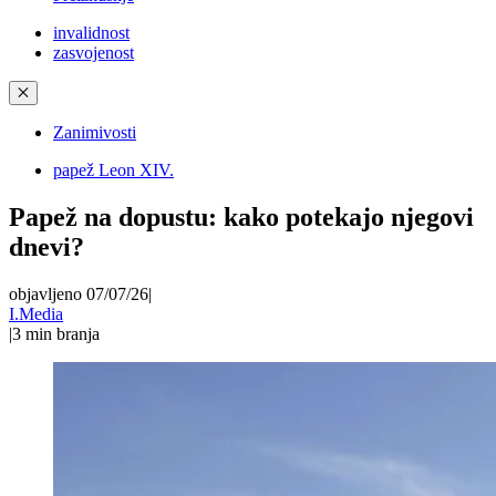
invalidnost
zasvojenost
✕
Zanimivosti
papež Leon XIV.
Papež na dopustu: kako potekajo njegovi
dnevi?
objavljeno 07/07/26
|
I.Media
|
3
min branja