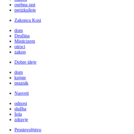
osebna rast
preizkušnje
Zakonca Kosi
dom
Družina
Misticizem
otroci
zakon
Dobre ideje
dom
knjige
praznik
Nasveti
odnosi
služba
šola
zdravje
Prostovoljstvo