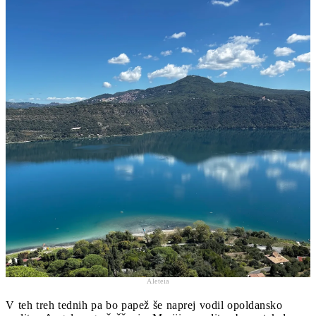
Aleteia
V teh treh tednih pa bo papež še naprej vodil opoldansko