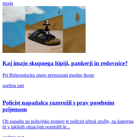
moda
Kaj imajo skupnega hipiji, pankerji in redovnice?
Pri Birkenstocku znajo prepoznati modne ikone
osebna rast
Policist napadalca razorožil s prav posebnim
prijemom
Ob napadu na policijsko postajo je policist izbral orožje, na katerega
bi v takšnih situacijah pomislili le...