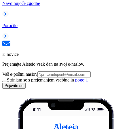
Navdihujoče zgodbe
Poročilo
E-novice
Prejemajte Aleteio vsak dan na svoj e-naslov.
Vaš e-poštni naslov
Strinjam se s prejemanjem vsebine in
pogoji.
Prijavite se