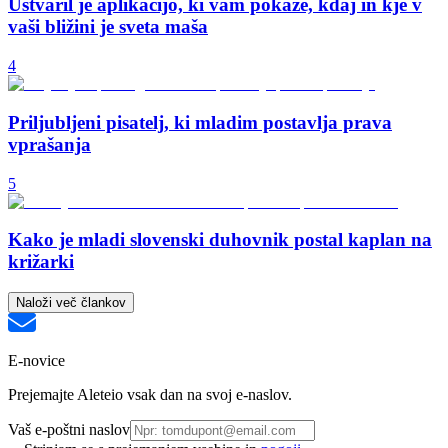
Ustvaril je aplikacijo, ki vam pokaže, kdaj in kje v
vaši bližini je sveta maša
4
Priljubljeni pisatelj, ki mladim postavlja prava
vprašanja
5
Kako je mladi slovenski duhovnik postal kaplan na
križarki
Naloži več člankov
E-novice
Prejemajte Aleteio vsak dan na svoj e-naslov.
Vaš e-poštni naslov