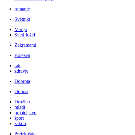
romanje
Svetniki
Marija
Sveti Jožef
Zakramenti
Bolezen
rak
zdravje
Dobrota
Odnosi
Družina
mladi
prijateljstvo
šport
zakon
Preizkušnje