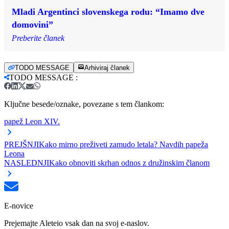
Mladi Argentinci slovenskega rodu: “Imamo dve
domovini”
Preberite članek
TODO MESSAGE
Arhiviraj članek
TODO MESSAGE
:
Ključne besede/oznake, povezane s tem člankom:
papež Leon XIV.
PREJŠNJI
Kako mirno preživeti zamudo letala? Navdih papeža
Leona
NASLEDNJI
Kako obnoviti skrhan odnos z družinskim članom
E-novice
Prejemajte Aleteio vsak dan na svoj e-naslov.