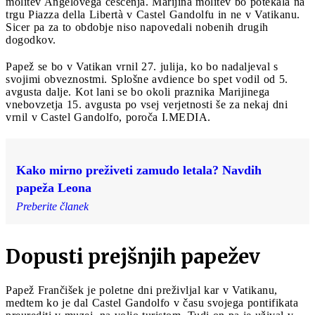
molitev Angelovega češčenja. Marijina molitev bo potekala na
trgu Piazza della Libertà v Castel Gandolfu in ne v Vatikanu.
Sicer pa za to obdobje niso napovedali nobenih drugih
dogodkov.
Papež se bo v Vatikan vrnil 27. julija, ko bo nadaljeval s
svojimi obveznostmi. Splošne avdience bo spet vodil od 5.
avgusta dalje. Kot lani se bo okoli praznika Marijinega
vnebovzetja 15. avgusta po vsej verjetnosti še za nekaj dni
vrnil v Castel Gandolfo, poroča I.MEDIA.
Kako mirno preživeti zamudo letala? Navdih
papeža Leona
Preberite članek
Dopusti prejšnjih papežev
Papež Frančišek je poletne dni preživljal kar v Vatikanu,
medtem ko je dal Castel Gandolfo v času svojega pontifikata