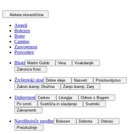
Aleteia
slovenščina
Angeli
Bolezen
Boter
Camino
Zasvojenost
Posvojitev
Blogi
Martin Golob
Vera
Vsakdanjik
Zakonca Kosi
Življenjski slog
Dobre ideje
Nasveti
Prostovoljstvo
Zakon &amp; Družina
Zanjo &amp; Zanj
Duhovnost
Cerkev
Liturgija
Odnos z Bogom
Po smrti
Svetišča in slavljenje
Svetniki
Zakramenti
Navdihujoče zgodbe
Bolezen
Dobrota
Odnosi
Preizkušnje