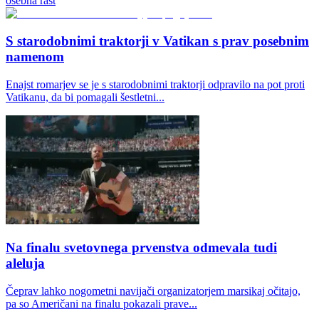
osebna rast
S starodobnimi traktorji v Vatikan s prav posebnim
namenom
Enajst romarjev se je s starodobnimi traktorji odpravilo na pot proti
Vatikanu, da bi pomagali šestletni...
Na finalu svetovnega prvenstva odmevala tudi
aleluja
Čeprav lahko nogometni navijači organizatorjem marsikaj očitajo,
pa so Američani na finalu pokazali prave...