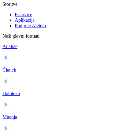
Storitve
E-novice
Aplikacija
Podprite Aleteio
Naši glavni formati
Analize
Članek
Datoteka
Mnenja