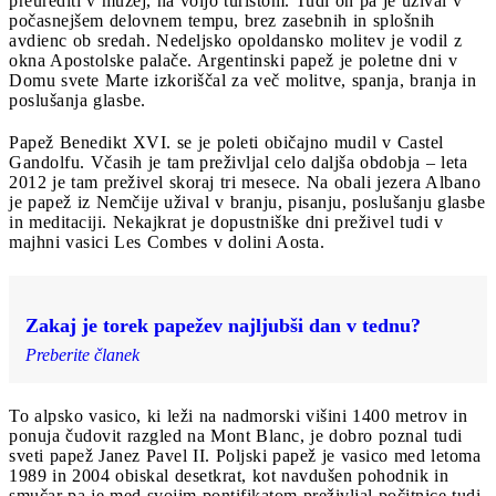
preurediti v muzej, na voljo turistom. Tudi on pa je užival v
počasnejšem delovnem tempu, brez zasebnih in splošnih
avdienc ob sredah. Nedeljsko opoldansko molitev je vodil z
okna Apostolske palače. Argentinski papež je poletne dni v
Domu svete Marte izkoriščal za več molitve, spanja, branja in
poslušanja glasbe.
Papež Benedikt XVI. se je poleti običajno mudil v Castel
Gandolfu. Včasih je tam preživljal celo daljša obdobja – leta
2012 je tam preživel skoraj tri mesece. Na obali jezera Albano
je papež iz Nemčije užival v branju, pisanju, poslušanju glasbe
in meditaciji. Nekajkrat je dopustniške dni preživel tudi v
majhni vasici Les Combes v dolini Aosta.
Zakaj je torek papežev najljubši dan v tednu?
Preberite članek
To alpsko vasico, ki leži na nadmorski višini 1400 metrov in
ponuja čudovit razgled na Mont Blanc, je dobro poznal tudi
sveti papež Janez Pavel II. Poljski papež je vasico med letoma
1989 in 2004 obiskal desetkrat, kot navdušen pohodnik in
smučar pa je med svojim pontifikatom preživljal počitnice tudi