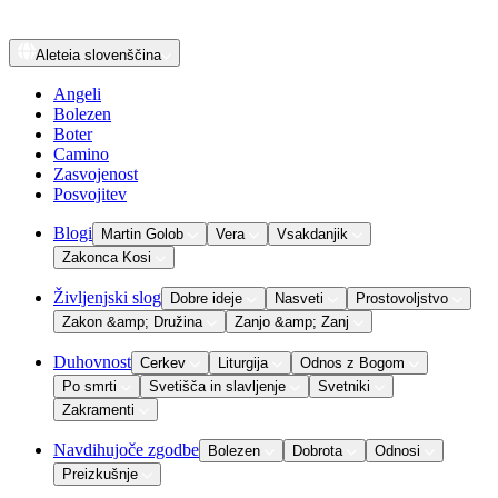
Aleteia
slovenščina
Angeli
Bolezen
Boter
Camino
Zasvojenost
Posvojitev
Blogi
Martin Golob
Vera
Vsakdanjik
Zakonca Kosi
Življenjski slog
Dobre ideje
Nasveti
Prostovoljstvo
Zakon &amp; Družina
Zanjo &amp; Zanj
Duhovnost
Cerkev
Liturgija
Odnos z Bogom
Po smrti
Svetišča in slavljenje
Svetniki
Zakramenti
Navdihujoče zgodbe
Bolezen
Dobrota
Odnosi
Preizkušnje