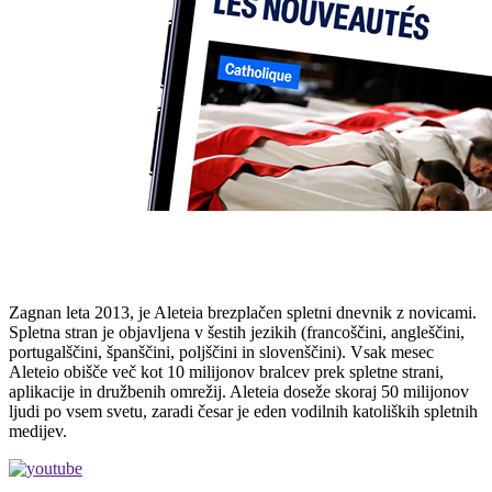
Zagnan leta 2013, je Aleteia brezplačen spletni dnevnik z novicami.
Spletna stran je objavljena v šestih jezikih (francoščini, angleščini,
portugalščini, španščini, poljščini in slovenščini). Vsak mesec
Aleteio obišče več kot 10 milijonov bralcev prek spletne strani,
aplikacije in družbenih omrežij. Aleteia doseže skoraj 50 milijonov
ljudi po vsem svetu, zaradi česar je eden vodilnih katoliških spletnih
medijev.