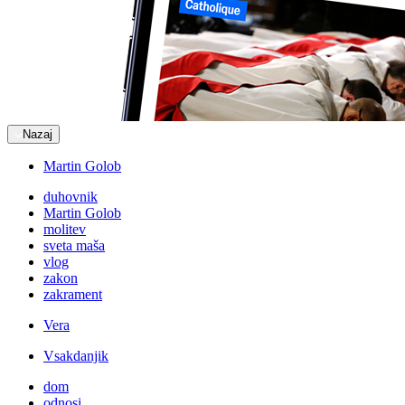
Nazaj
Martin Golob
duhovnik
Martin Golob
molitev
sveta maša
vlog
zakon
zakrament
Vera
Vsakdanjik
dom
odnosi