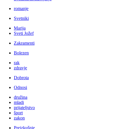
romanje
Svetniki
Marija
Sveti Jožef
Zakramenti
Bolezen
rak
zdravje
Dobrota
Odnosi
družina
mladi
prijateljstvo
šport
zakon
Preizkušnje