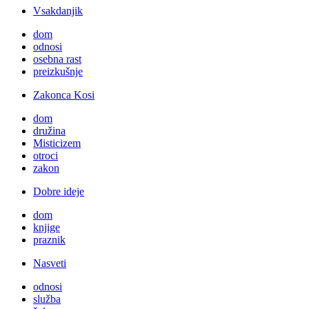
Vsakdanjik
dom
odnosi
osebna rast
preizkušnje
Zakonca Kosi
dom
družina
Misticizem
otroci
zakon
Dobre ideje
dom
knjige
praznik
Nasveti
odnosi
služba