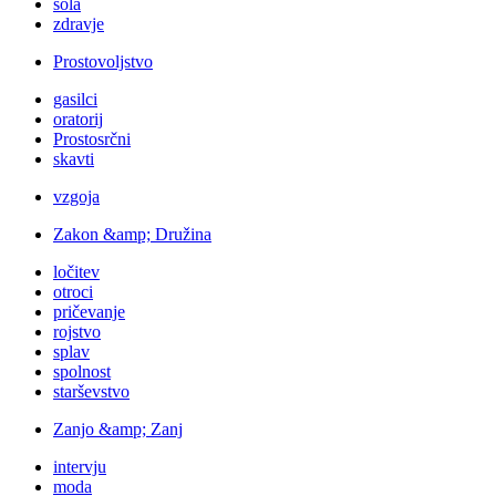
šola
zdravje
Prostovoljstvo
gasilci
oratorij
Prostosrčni
skavti
vzgoja
Zakon &amp; Družina
ločitev
otroci
pričevanje
rojstvo
splav
spolnost
starševstvo
Zanjo &amp; Zanj
intervju
moda