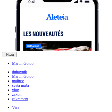
Nazaj
Martin Golob
duhovnik
Martin Golob
molitev
sveta maša
vlog
zakon
zakrament
Vera