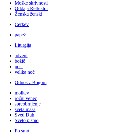
Moške skrivnosti
Oddaja Reflektor
Ženska ženski
Cerkev
papež
Liturgija
advent
božič
post
velika noč
Odnos z Bogom
molitev
rožni venec
spreobrnjenje
sveta maša
Sveti Duh
Sveto pismo
Po smrti