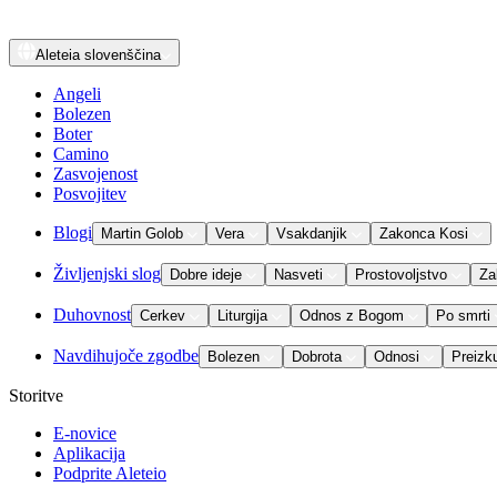
Aleteia
slovenščina
Angeli
Bolezen
Boter
Camino
Zasvojenost
Posvojitev
Blogi
Martin Golob
Vera
Vsakdanjik
Zakonca Kosi
Življenjski slog
Dobre ideje
Nasveti
Prostovoljstvo
Za
Duhovnost
Cerkev
Liturgija
Odnos z Bogom
Po smrti
Navdihujoče zgodbe
Bolezen
Dobrota
Odnosi
Preizk
Storitve
E-novice
Aplikacija
Podprite Aleteio