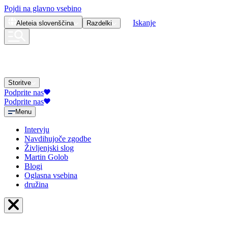
Pojdi na glavno vsebino
Iskanje
Aleteia
slovenščina
Razdelki
Storitve
Podprite nas
Podprite nas
Menu
Intervju
Navdihujoče zgodbe
Življenjski slog
Martin Golob
Blogi
Oglasna vsebina
družina