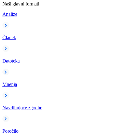
Naši glavni formati
Analize
Članek
Datoteka
Mnenja
Navdihujoče zgodbe
Poročilo