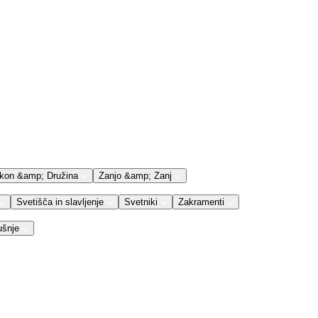
kon &amp; Družina
Zanjo &amp; Zanj
Svetišča in slavljenje
Svetniki
Zakramenti
ušnje