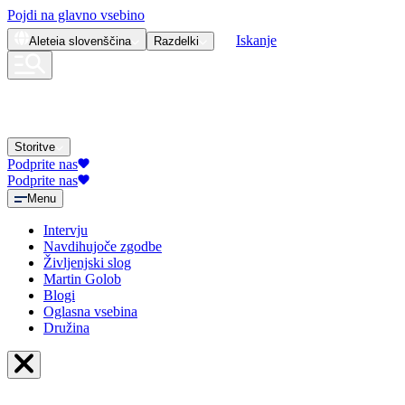
Pojdi na glavno vsebino
Iskanje
Aleteia
slovenščina
Razdelki
Storitve
Podprite nas
Podprite nas
Menu
Intervju
Navdihujoče zgodbe
Življenjski slog
Martin Golob
Blogi
Oglasna vsebina
Družina