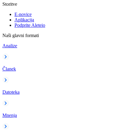
Storitve
E-novice
Aplikacija
Podprite Aleteio
Naši glavni formati
Analize
Članek
Datoteka
Mnenja