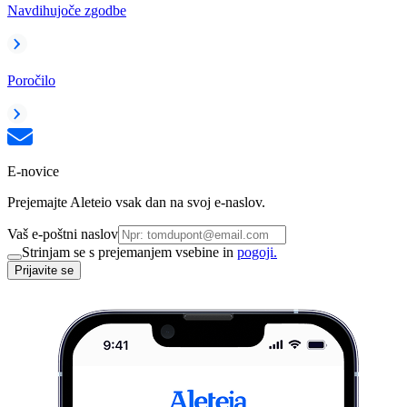
Navdihujoče zgodbe
Poročilo
E-novice
Prejemajte Aleteio vsak dan na svoj e-naslov.
Vaš e-poštni naslov
Strinjam se s prejemanjem vsebine in
pogoji.
Prijavite se