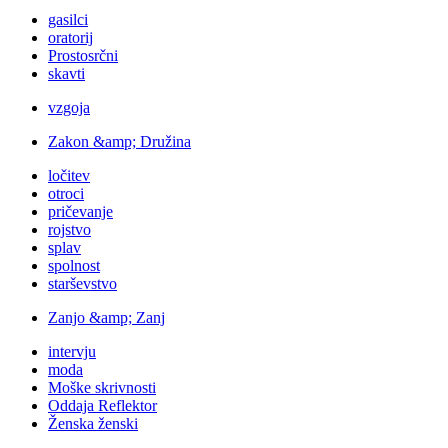
gasilci
oratorij
Prostosrčni
skavti
vzgoja
Zakon &amp; Družina
ločitev
otroci
pričevanje
rojstvo
splav
spolnost
starševstvo
Zanjo &amp; Zanj
intervju
moda
Moške skrivnosti
Oddaja Reflektor
Ženska ženski