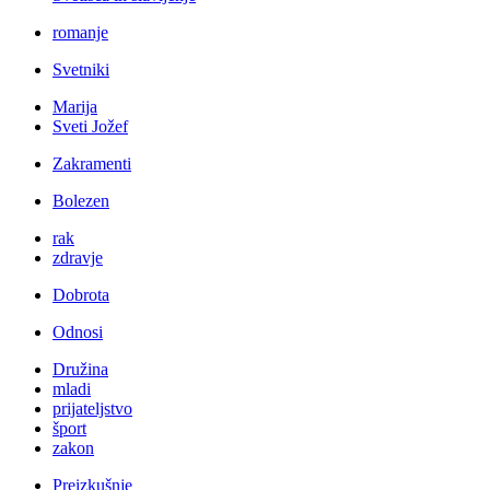
romanje
Svetniki
Marija
Sveti Jožef
Zakramenti
Bolezen
rak
zdravje
Dobrota
Odnosi
Družina
mladi
prijateljstvo
šport
zakon
Preizkušnje