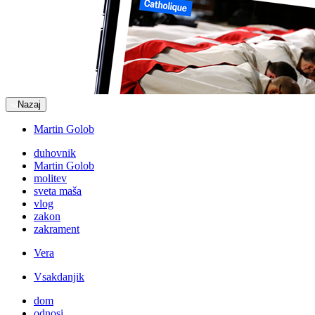
Nazaj
Martin Golob
duhovnik
Martin Golob
molitev
sveta maša
vlog
zakon
zakrament
Vera
Vsakdanjik
dom
odnosi