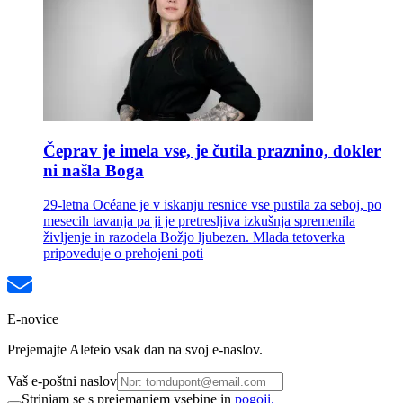
Čeprav je imela vse, je čutila praznino, dokler
ni našla Boga
29-letna Océane je v iskanju resnice vse pustila za seboj, po
mesecih tavanja pa ji je pretresljiva izkušnja spremenila
življenje in razodela Božjo ljubezen. Mlada tetoverka
pripoveduje o prehojeni poti
E-novice
Prejemajte Aleteio vsak dan na svoj e-naslov.
Vaš e-poštni naslov
Strinjam se s prejemanjem vsebine in
pogoji.