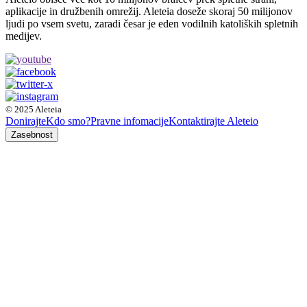
aplikacije in družbenih omrežij. Aleteia doseže skoraj 50 milijonov
ljudi po vsem svetu, zaradi česar je eden vodilnih katoliških spletnih
medijev.
© 2025 Aleteia
Donirajte
Kdo smo?
Pravne infomacije
Kontaktirajte Aleteio
Zasebnost