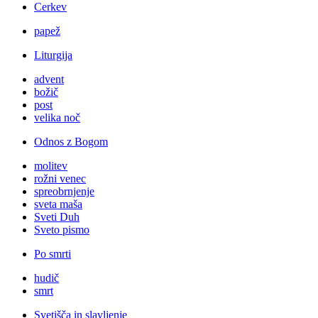
Cerkev
papež
Liturgija
advent
božič
post
velika noč
Odnos z Bogom
molitev
rožni venec
spreobrnjenje
sveta maša
Sveti Duh
Sveto pismo
Po smrti
hudič
smrt
Svetišča in slavljenje