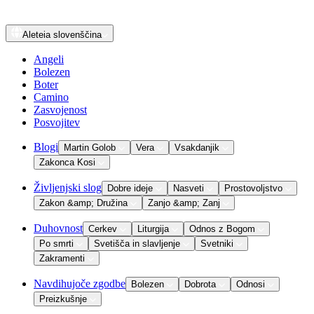
Aleteia
slovenščina
Angeli
Bolezen
Boter
Camino
Zasvojenost
Posvojitev
Blogi
Martin Golob
Vera
Vsakdanjik
Zakonca Kosi
Življenjski slog
Dobre ideje
Nasveti
Prostovoljstvo
Zakon &amp; Družina
Zanjo &amp; Zanj
Duhovnost
Cerkev
Liturgija
Odnos z Bogom
Po smrti
Svetišča in slavljenje
Svetniki
Zakramenti
Navdihujoče zgodbe
Bolezen
Dobrota
Odnosi
Preizkušnje