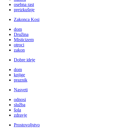
osebna rast
preizkušnje
Zakonca Kosi
dom
Družina
Misticizem
otroci
zakon
Dobre ideje
dom
knjige
praznik
Nasveti
odnosi
služba
šola
zdravje
Prostovoljstvo