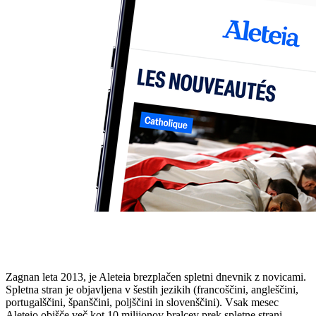
Zagnan leta 2013, je Aleteia brezplačen spletni dnevnik z novicami.
Spletna stran je objavljena v šestih jezikih (francoščini, angleščini,
portugalščini, španščini, poljščini in slovenščini). Vsak mesec
Aleteio obišče več kot 10 milijonov bralcev prek spletne strani,