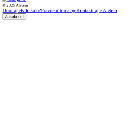
© 2025 Aleteia
Donirajte
Kdo smo?
Pravne infomacije
Kontaktirajte Aleteio
Zasebnost