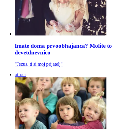
Imate doma prvoobhajanca? Molite to
devetdnevnico
"Jezus, ti si moj prijatelj"
otroci