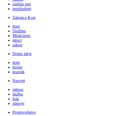
osebna rast
preizkušnje
Zakonca Kosi
dom
Družina
Misticizem
otroci
zakon
Dobre ideje
dom
knjige
praznik
Nasveti
odnosi
služba
šola
zdravje
Prostovoljstvo