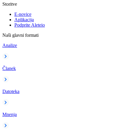
Storitve
E-novice
Aplikacija
Podprite Aleteio
Naši glavni formati
Analize
Članek
Datoteka
Mnenja