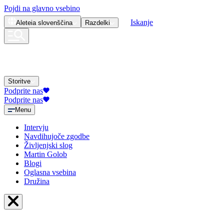
Pojdi na glavno vsebino
Iskanje
Aleteia
slovenščina
Razdelki
Storitve
Podprite nas
Podprite nas
Menu
Intervju
Navdihujoče zgodbe
Življenjski slog
Martin Golob
Blogi
Oglasna vsebina
Družina