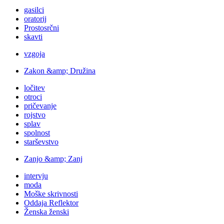
gasilci
oratorij
Prostosrčni
skavti
vzgoja
Zakon &amp; Družina
ločitev
otroci
pričevanje
rojstvo
splav
spolnost
starševstvo
Zanjo &amp; Zanj
intervju
moda
Moške skrivnosti
Oddaja Reflektor
Ženska ženski