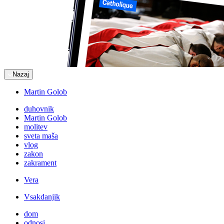
Nazaj
Martin Golob
duhovnik
Martin Golob
molitev
sveta maša
vlog
zakon
zakrament
Vera
Vsakdanjik
dom
odnosi