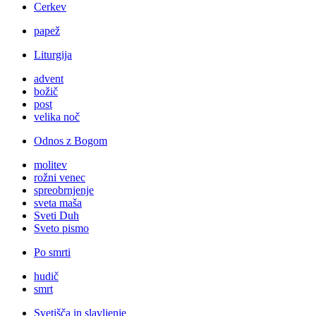
Cerkev
papež
Liturgija
advent
božič
post
velika noč
Odnos z Bogom
molitev
rožni venec
spreobrnjenje
sveta maša
Sveti Duh
Sveto pismo
Po smrti
hudič
smrt
Svetišča in slavljenje