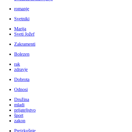
romanje
Svetniki
Marija
Sveti Jožef
Zakramenti
Bolezen
rak
zdravje
Dobrota
Odnosi
Družina
mladi
prijateljstvo
šport
zakon
Preizkušnje