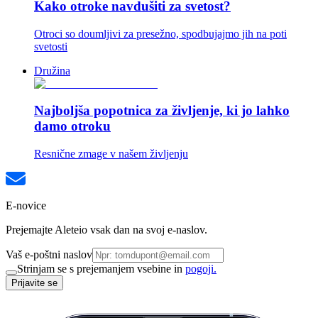
Kako otroke navdušiti za svetost?
Otroci so doumljivi za presežno, spodbujajmo jih na poti
svetosti
Družina
Najboljša popotnica za življenje, ki jo lahko
damo otroku
Resnične zmage v našem življenju
E-novice
Prejemajte Aleteio vsak dan na svoj e-naslov.
Vaš e-poštni naslov
Strinjam se s prejemanjem vsebine in
pogoji.
Prijavite se