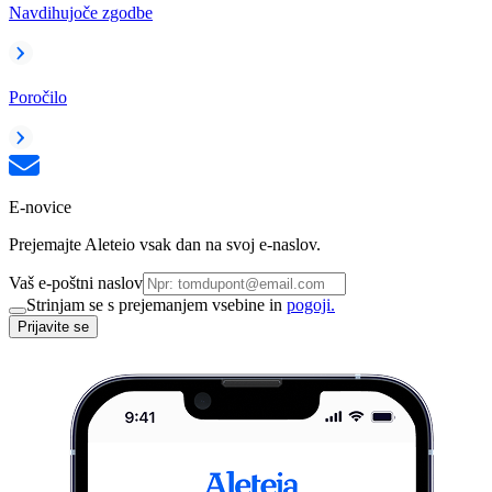
Navdihujoče zgodbe
Poročilo
E-novice
Prejemajte Aleteio vsak dan na svoj e-naslov.
Vaš e-poštni naslov
Strinjam se s prejemanjem vsebine in
pogoji.
Prijavite se