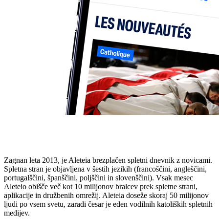
Zagnan leta 2013, je Aleteia brezplačen spletni dnevnik z novicami.
Spletna stran je objavljena v šestih jezikih (francoščini, angleščini,
portugalščini, španščini, poljščini in slovenščini). Vsak mesec
Aleteio obišče več kot 10 milijonov bralcev prek spletne strani,
aplikacije in družbenih omrežij. Aleteia doseže skoraj 50 milijonov
ljudi po vsem svetu, zaradi česar je eden vodilnih katoliških spletnih
medijev.