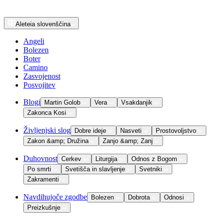
Aleteia
slovenščina
Angeli
Bolezen
Boter
Camino
Zasvojenost
Posvojitev
Blogi
Martin Golob
Vera
Vsakdanjik
Zakonca Kosi
Življenjski slog
Dobre ideje
Nasveti
Prostovoljstvo
Zakon &amp; Družina
Zanjo &amp; Zanj
Duhovnost
Cerkev
Liturgija
Odnos z Bogom
Po smrti
Svetišča in slavljenje
Svetniki
Zakramenti
Navdihujoče zgodbe
Bolezen
Dobrota
Odnosi
Preizkušnje