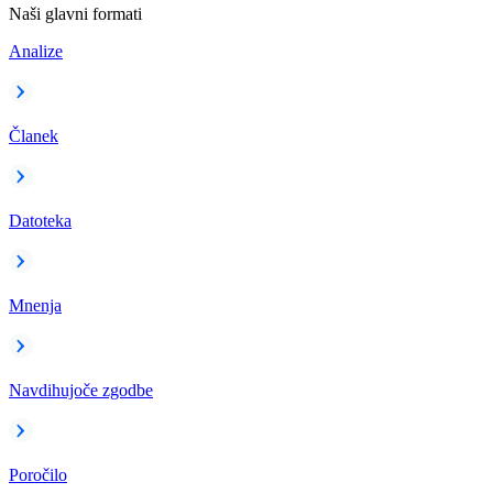
Naši glavni formati
Analize
Članek
Datoteka
Mnenja
Navdihujoče zgodbe
Poročilo