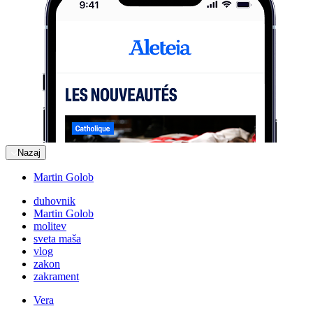
Nazaj
Martin Golob
duhovnik
Martin Golob
molitev
sveta maša
vlog
zakon
zakrament
Vera