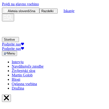
Pojdi na glavno vsebino
Iskanje
Aleteia
slovenščina
Razdelki
Storitve
Podprite nas
Podprite nas
Menu
Intervju
Navdihujoče zgodbe
Življenjski slog
Martin Golob
Blogi
Oglasna vsebina
Družina