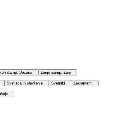
kon &amp; Družina
Zanjo &amp; Zanj
Svetišča in slavljenje
Svetniki
Zakramenti
ušnje