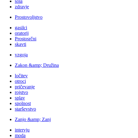
šola
zdravje
Prostovoljstvo
gasilci
oratorij
Prostosrčni
skavti
vzgoja
Zakon &amp; Družina
ločitev
otroci
pričevanje
rojstvo
splav
spolnost
starševstvo
Zanjo &amp; Zanj
intervju
moda