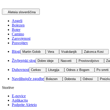
Aleteia
slovenščina
Angeli
Bolezen
Boter
Camino
Zasvojenost
Posvojitev
Blogi
Martin Golob
Vera
Vsakdanjik
Zakonca Kosi
Življenjski slog
Dobre ideje
Nasveti
Prostovoljstvo
Za
Duhovnost
Cerkev
Liturgija
Odnos z Bogom
Po smrti
Navdihujoče zgodbe
Bolezen
Dobrota
Odnosi
Preizk
Storitve
E-novice
Aplikacija
Podprite Aleteio