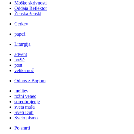
Moške skrivnosti
Oddaja Reflektor
Ženska ženski
Cerkev
papež
Liturgija
advent
božič
post
velika noč
Odnos z Bogom
molitev
rožni venec
spreobrnjenje
sveta maša
Sveti Duh
Sveto pismo
Po smrti