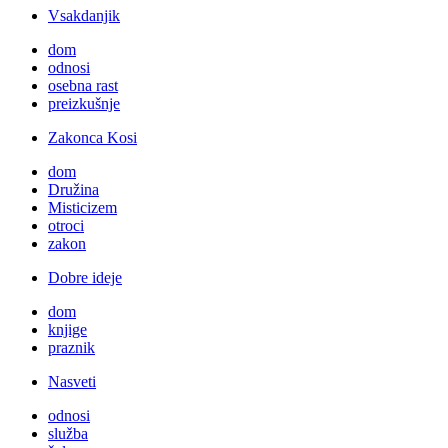
Vsakdanjik
dom
odnosi
osebna rast
preizkušnje
Zakonca Kosi
dom
Družina
Misticizem
otroci
zakon
Dobre ideje
dom
knjige
praznik
Nasveti
odnosi
služba