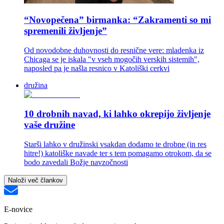
“Novopečena” birmanka: “Zakramenti so mi
spremenili življenje”
Od novodobne duhovnosti do resnične vere: mladenka iz
Chicaga se je iskala "v vseh mogočih verskih sistemih",
naposled pa je našla resnico v Katoliški cerkvi
družina
10 drobnih navad, ki lahko okrepijo življenje
vaše družine
Starši lahko v družinski vsakdan dodamo te drobne (in res
hitre!) katoliške navade ter s tem pomagamo otrokom, da se
bodo zavedali Božje navzočnosti
Naloži več člankov
E-novice