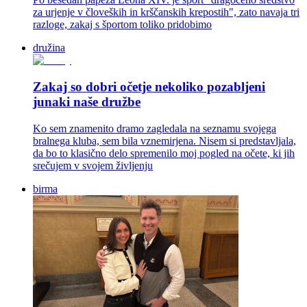
za urjenje v človeških in krščanskih krepostih", zato navaja tri
razloge, zakaj s športom toliko pridobimo
družina
Zakaj so dobri očetje nekoliko pozabljeni
junaki naše družbe
Ko sem znamenito dramo zagledala na seznamu svojega
bralnega kluba, sem bila vznemirjena. Nisem si predstavljala,
da bo to klasično delo spremenilo moj pogled na očete, ki jih
srečujem v svojem življenju
birma