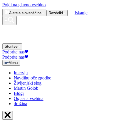
Pojdi na glavno vsebino
Iskanje
Aleteia
slovenščina
Razdelki
Storitve
Podprite nas
Podprite nas
Menu
Intervju
Navdihujoče zgodbe
Življenjski slog
Martin Golob
Blogi
Oglasna vsebina
družina