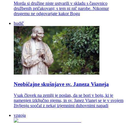
Morda si družine niste ustvarili v skladu s časovnico
družbenih pričakovanj: s tem ni nič narobe. Nikomur
drugemu ne odgovarjate kakor Bogu
hudič
Neobičajne skušnjave sv. Janeza Vianeja
Vsak človek na zemlji je poslan, da se bori v boju, ki je
namenjen izključno njemu, in sv. Janez Vianej se je v svojem
življenju soočal z nekaj izjemnimi duhovnimi napadi
vzgoja