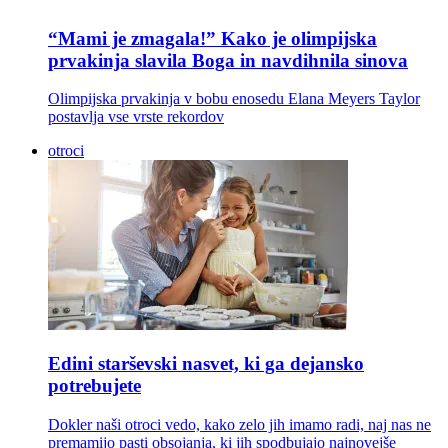
“Mami je zmagala!” Kako je olimpijska
prvakinja slavila Boga in navdihnila sinova
Olimpijska prvakinja v bobu enosedu Elana Meyers Taylor
postavlja vse vrste rekordov
otroci
Edini starševski nasvet, ki ga dejansko
potrebujete
Dokler naši otroci vedo, kako zelo jih imamo radi, naj nas ne
premamijo pasti obsojanja, ki jih spodbujajo najnovejše