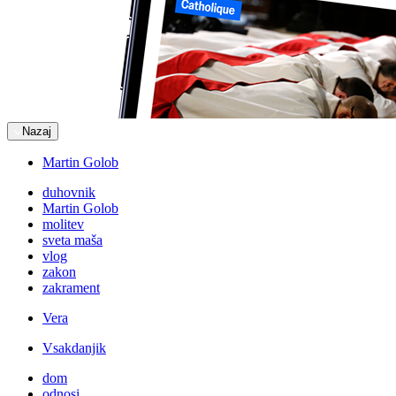
Nazaj
Martin Golob
duhovnik
Martin Golob
molitev
sveta maša
vlog
zakon
zakrament
Vera
Vsakdanjik
dom
odnosi