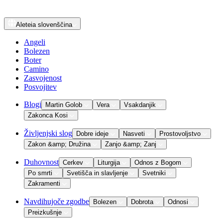
Aleteia
slovenščina
Angeli
Bolezen
Boter
Camino
Zasvojenost
Posvojitev
Blogi
Martin Golob
Vera
Vsakdanjik
Zakonca Kosi
Življenjski slog
Dobre ideje
Nasveti
Prostovoljstvo
Zakon &amp; Družina
Zanjo &amp; Zanj
Duhovnost
Cerkev
Liturgija
Odnos z Bogom
Po smrti
Svetišča in slavljenje
Svetniki
Zakramenti
Navdihujoče zgodbe
Bolezen
Dobrota
Odnosi
Preizkušnje