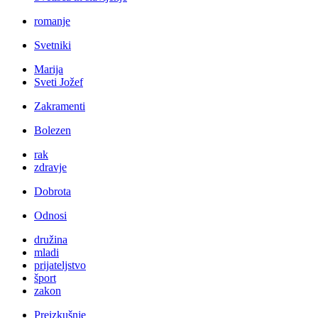
romanje
Svetniki
Marija
Sveti Jožef
Zakramenti
Bolezen
rak
zdravje
Dobrota
Odnosi
družina
mladi
prijateljstvo
šport
zakon
Preizkušnje