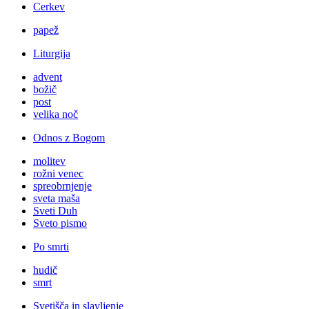
Cerkev
papež
Liturgija
advent
božič
post
velika noč
Odnos z Bogom
molitev
rožni venec
spreobrnjenje
sveta maša
Sveti Duh
Sveto pismo
Po smrti
hudič
smrt
Svetišča in slavljenje