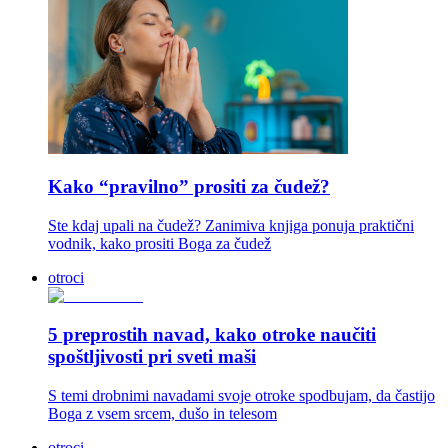
Kako “pravilno” prositi za čudež?
Ste kdaj upali na čudež? Zanimiva knjiga ponuja praktični
vodnik, kako prositi Boga za čudež
otroci
5 preprostih navad, kako otroke naučiti
spoštljivosti pri sveti maši
S temi drobnimi navadami svoje otroke spodbujam, da častijo
Boga z vsem srcem, dušo in telesom
otroci