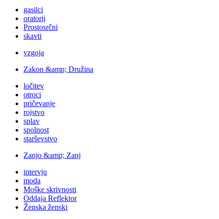
gasilci
oratorij
Prostosrčni
skavti
vzgoja
Zakon &amp; Družina
ločitev
otroci
pričevanje
rojstvo
splav
spolnost
starševstvo
Zanjo &amp; Zanj
intervju
moda
Moške skrivnosti
Oddaja Reflektor
Ženska ženski