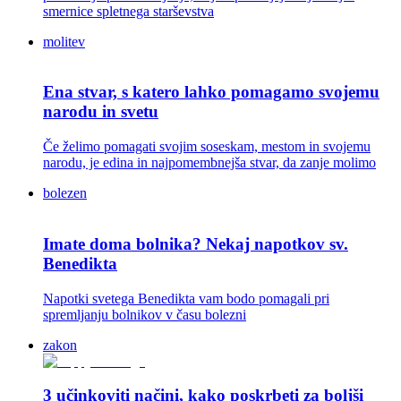
smernice spletnega starševstva
molitev
Ena stvar, s katero lahko pomagamo svojemu
narodu in svetu
Če želimo pomagati svojim soseskam, mestom in svojemu
narodu, je edina in najpomembnejša stvar, da zanje molimo
bolezen
Imate doma bolnika? Nekaj napotkov sv.
Benedikta
Napotki svetega Benedikta vam bodo pomagali pri
spremljanju bolnikov v času bolezni
zakon
3 učinkoviti načini, kako poskrbeti za boljši