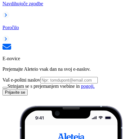
Navdihujoče zgodbe
Poročilo
E-novice
Prejemajte Aleteio vsak dan na svoj e-naslov.
Vaš e-poštni naslov
Strinjam se s prejemanjem vsebine in
pogoji.
Prijavite se