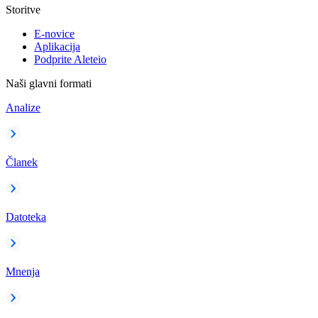
Storitve
E-novice
Aplikacija
Podprite Aleteio
Naši glavni formati
Analize
Članek
Datoteka
Mnenja