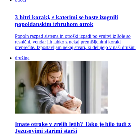
3 hitri koraki, s katerimi se boste izognili
popoldanskim izbruhom otrok
Popoln razpad sistema in otroški izpadi po vrnitvi iz šole so
resnični, vendar jih lahko z nekaj premišljenimi koraki
preprečite. Izpostavljam nekaj stvari, ki delujejo v naši družini
družina
Imate otroke v zrelih letih? Tako je bilo tudi z
Jezusovimi starimi starši