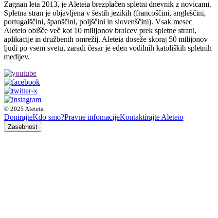
Zagnan leta 2013, je Aleteia brezplačen spletni dnevnik z novicami.
Spletna stran je objavljena v šestih jezikih (francoščini, angleščini,
portugalščini, španščini, poljščini in slovenščini). Vsak mesec
Aleteio obišče več kot 10 milijonov bralcev prek spletne strani,
aplikacije in družbenih omrežij. Aleteia doseže skoraj 50 milijonov
ljudi po vsem svetu, zaradi česar je eden vodilnih katoliških spletnih
medijev.
© 2025 Aleteia
Donirajte
Kdo smo?
Pravne infomacije
Kontaktirajte Aleteio
Zasebnost