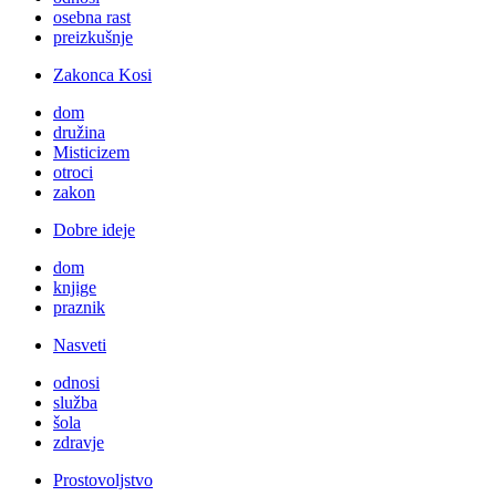
osebna rast
preizkušnje
Zakonca Kosi
dom
družina
Misticizem
otroci
zakon
Dobre ideje
dom
knjige
praznik
Nasveti
odnosi
služba
šola
zdravje
Prostovoljstvo