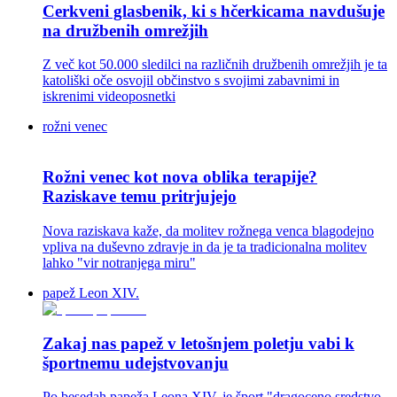
Cerkveni glasbenik, ki s hčerkicama navdušuje
na družbenih omrežjih
Z več kot 50.000 sledilci na različnih družbenih omrežjih je ta
katoliški oče osvojil občinstvo s svojimi zabavnimi in
iskrenimi videoposnetki
rožni venec
Rožni venec kot nova oblika terapije?
Raziskave temu pritrjujejo
Nova raziskava kaže, da molitev rožnega venca blagodejno
vpliva na duševno zdravje in da je ta tradicionalna molitev
lahko "vir notranjega miru"
papež Leon XIV.
Zakaj nas papež v letošnjem poletju vabi k
športnemu udejstvovanju
Po besedah papeža Leona XIV. je šport "dragoceno sredstvo