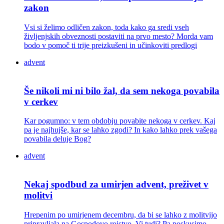
zakon
Vsi si želimo odličen zakon, toda kako ga sredi vseh
življenjskih obveznosti postaviti na prvo mesto? Morda vam
bodo v pomoč ti trije preizkušeni in učinkoviti predlogi
advent
Še nikoli mi ni bilo žal, da sem nekoga povabila
v cerkev
Kar pogumno: v tem obdobju povabite nekoga v cerkev. Kaj
pa je najhujše, kar se lahko zgodi? In kako lahko prek vašega
povabila deluje Bog?
advent
Nekaj spodbud za umirjen advent, preživet v
molitvi
Hrepenim po umirjenem decembru, da bi se lahko z molitvijo
pripravljala na Gospodovo rojstvo. Vi tudi? Pa poskusimo