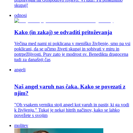
skupaj!
odnosi
Kako (in zakaj) se odvaditi pritoževanja
Večina med nami ni poklicana v meniško življenje, smo pa vsi
poklicani, da se učimo živeti skupaj in sobivati v miru in
potrpežljivosti. Prav zato je modrost sv. Benedikta dragocena
tudi za današnji čas
angeli
Naš angel varuh nas čaka. Kako se povezati z
njim?
"Ob vsakem verniku stoji angel kot varuh in pastir, ki ga vodi
k življenju." Tukaj je nekaj hitrih načinov, kako se lahko
povežete s svojim
molitev