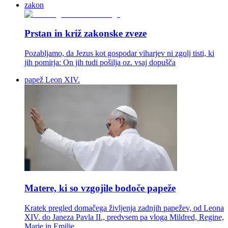
zakon
Prstan in križ zakonske zveze
Pozabljamo, da Jezus kot gospodar viharjev ni zgolj tisti, ki
jih pomirja: On jih tudi pošilja oz. vsaj dopušča
papež Leon XIV.
Matere, ki so vzgojile bodoče papeže
Kratek pregled domačega življenja zadnjih papežev, od Leona
XIV. do Janeza Pavla II., predvsem pa vloga Mildred, Regine,
Marie in Emilie