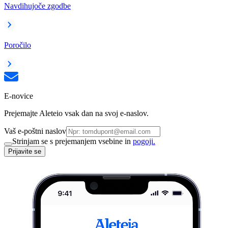
Navdihujoče zgodbe
Poročilo
E-novice
Prejemajte Aleteio vsak dan na svoj e-naslov.
Vaš e-poštni naslov
Strinjam se s prejemanjem vsebine in
pogoji.
Prijavite se