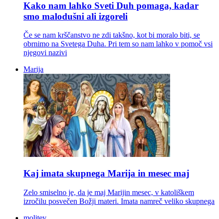
Kako nam lahko Sveti Duh pomaga, kadar
smo malodušni ali izgoreli
Če se nam krščanstvo ne zdi takšno, kot bi moralo biti, se
obrnimo na Svetega Duha. Pri tem so nam lahko v pomoč vsi
njegovi nazivi
Marija
Kaj imata skupnega Marija in mesec maj
Zelo smiselno je, da je maj Marijin mesec, v katoliškem
izročilu posvečen Božji materi. Imata namreč veliko skupnega
molitev