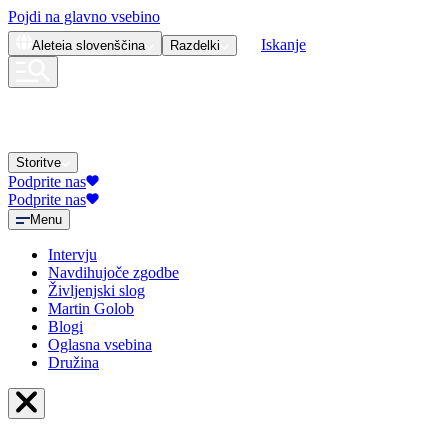
Pojdi na glavno vsebino
Iskanje
Aleteia
slovenščina
Razdelki
Storitve
Podprite nas
Podprite nas
Menu
Intervju
Navdihujoče zgodbe
Življenjski slog
Martin Golob
Blogi
Oglasna vsebina
Družina