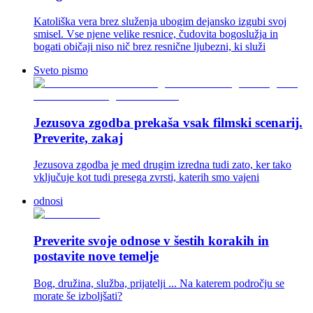
Katoliška vera brez služenja ubogim dejansko izgubi svoj
smisel. Vse njene velike resnice, čudovita bogoslužja in
bogati običaji niso nič brez resnične ljubezni, ki služi
Sveto pismo
Jezusova zgodba prekaša vsak filmski scenarij.
Preverite, zakaj
Jezusova zgodba je med drugim izredna tudi zato, ker tako
vključuje kot tudi presega zvrsti, katerih smo vajeni
odnosi
Preverite svoje odnose v šestih korakih in
postavite nove temelje
Bog, družina, služba, prijatelji ... Na katerem področju se
morate še izboljšati?