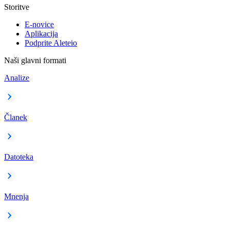
Storitve
E-novice
Aplikacija
Podprite Aleteio
Naši glavni formati
Analize
Članek
Datoteka
Mnenja