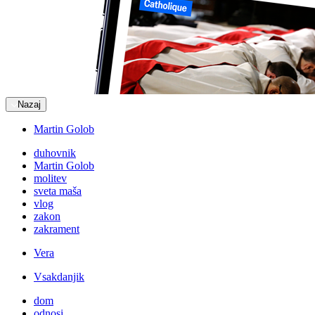
Nazaj
Martin Golob
duhovnik
Martin Golob
molitev
sveta maša
vlog
zakon
zakrament
Vera
Vsakdanjik
dom
odnosi