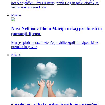
kot o dojenčku: Jezus Kristus, pravi Bog in pravi človek, je
večno novorojeno Dete
Marija
Novi Netflixov film o Mariji: nekaj prednosti in
pomanjkljivosti
Marije sploh ne razumete, če jo vidite zgolj kot kipec, ki se
premika in govori
zakon
6 razlogov, zakaj v nebesih ne bomo poročeni