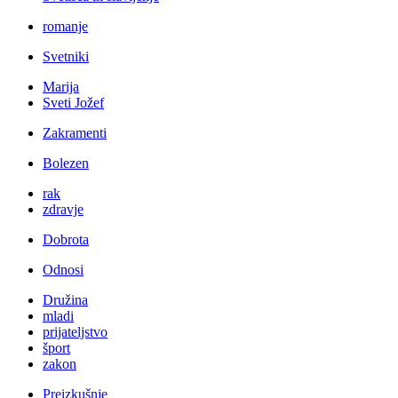
romanje
Svetniki
Marija
Sveti Jožef
Zakramenti
Bolezen
rak
zdravje
Dobrota
Odnosi
Družina
mladi
prijateljstvo
šport
zakon
Preizkušnje