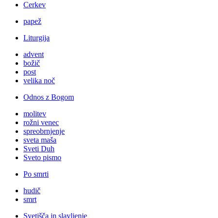
Cerkev
papež
Liturgija
advent
božič
post
velika noč
Odnos z Bogom
molitev
rožni venec
spreobrnjenje
sveta maša
Sveti Duh
Sveto pismo
Po smrti
hudič
smrt
Svetišča in slavljenje