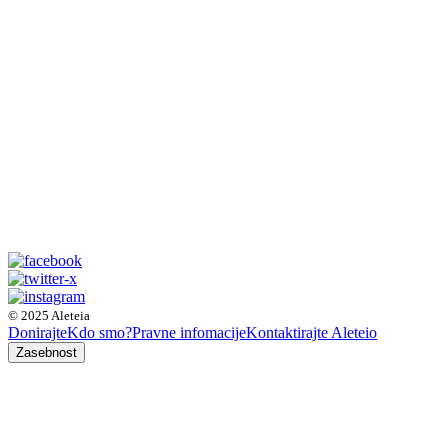
© 2025 Aleteia
Donirajte
Kdo smo?
Pravne infomacije
Kontaktirajte Aleteio
Zasebnost