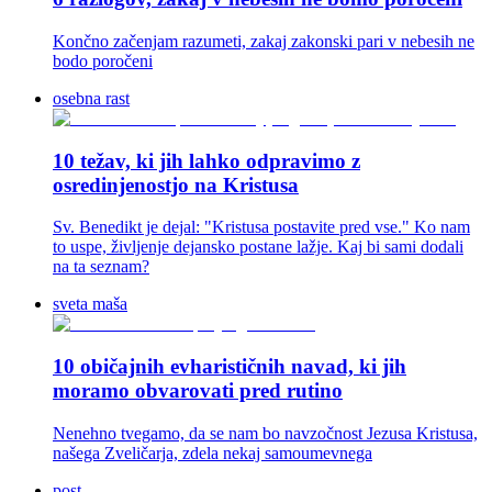
Končno začenjam razumeti, zakaj zakonski pari v nebesih ne
bodo poročeni
osebna rast
10 težav, ki jih lahko odpravimo z
osredinjenostjo na Kristusa
Sv. Benedikt je dejal: "Kristusa postavite pred vse." Ko nam
to uspe, življenje dejansko postane lažje. Kaj bi sami dodali
na ta seznam?
sveta maša
10 običajnih evharističnih navad, ki jih
moramo obvarovati pred rutino
Nenehno tvegamo, da se nam bo navzočnost Jezusa Kristusa,
našega Zveličarja, zdela nekaj samoumevnega
post