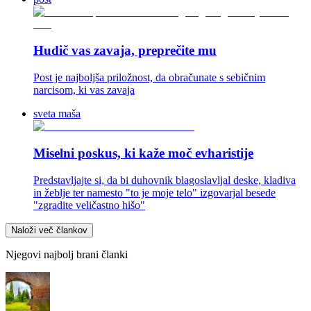
Hudič vas zavaja, preprečite mu
Post je najboljša priložnost, da obračunate s sebičnim
narcisom, ki vas zavaja
sveta maša
Miselni poskus, ki kaže moč evharistije
Predstavljajte si, da bi duhovnik blagoslavljal deske, kladiva
in žeblje ter namesto "to je moje telo" izgovarjal besede
"zgradite veličastno hišo"
Naloži več člankov
Njegovi najbolj brani članki