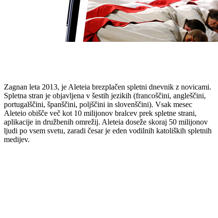
Zagnan leta 2013, je Aleteia brezplačen spletni dnevnik z novicami.
Spletna stran je objavljena v šestih jezikih (francoščini, angleščini,
portugalščini, španščini, poljščini in slovenščini). Vsak mesec
Aleteio obišče več kot 10 milijonov bralcev prek spletne strani,
aplikacije in družbenih omrežij. Aleteia doseže skoraj 50 milijonov
ljudi po vsem svetu, zaradi česar je eden vodilnih katoliških spletnih
medijev.