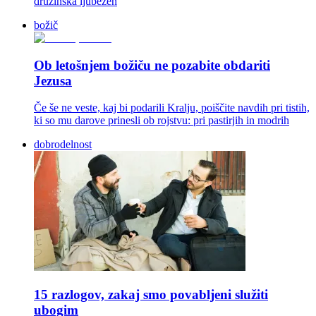
družinska ljubezen
božič
Ob letošnjem božiču ne pozabite obdariti
Jezusa
Če še ne veste, kaj bi podarili Kralju, poiščite navdih pri tistih,
ki so mu darove prinesli ob rojstvu: pri pastirjih in modrih
dobrodelnost
15 razlogov, zakaj smo povabljeni služiti
ubogim