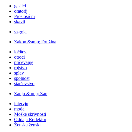
gasilci
oratorij
Prostosrčni
skavti
vzgoja
Zakon &amp; Družina
ločitev
otroci
pričevanje
rojstvo
splav
spolnost
starševstvo
Zanjo &amp; Zanj
intervju
moda
Moške skrivnosti
Oddaja Reflektor
Ženska ženski