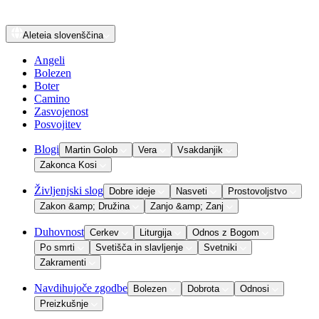
Aleteia
slovenščina
Angeli
Bolezen
Boter
Camino
Zasvojenost
Posvojitev
Blogi
Martin Golob
Vera
Vsakdanjik
Zakonca Kosi
Življenjski slog
Dobre ideje
Nasveti
Prostovoljstvo
Zakon &amp; Družina
Zanjo &amp; Zanj
Duhovnost
Cerkev
Liturgija
Odnos z Bogom
Po smrti
Svetišča in slavljenje
Svetniki
Zakramenti
Navdihujoče zgodbe
Bolezen
Dobrota
Odnosi
Preizkušnje