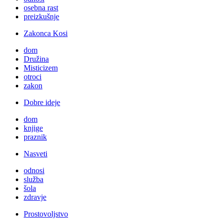
osebna rast
preizkušnje
Zakonca Kosi
dom
Družina
Misticizem
otroci
zakon
Dobre ideje
dom
knjige
praznik
Nasveti
odnosi
služba
šola
zdravje
Prostovoljstvo