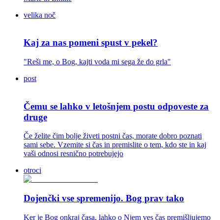
velika noč
Kaj za nas pomeni spust v pekel?
"Reši me, o Bog, kajti voda mi sega že do grla"
post
Čemu se lahko v letošnjem postu odpoveste za
druge
Če želite čim bolje živeti postni čas, morate dobro poznati
sami sebe. Vzemite si čas in premislite o tem, kdo ste in kaj
vaši odnosi resnično potrebujejo
otroci
Dojenčki vse spremenijo. Bog prav tako
Ker je Bog onkraj časa, lahko o Njem ves čas premišljujemo