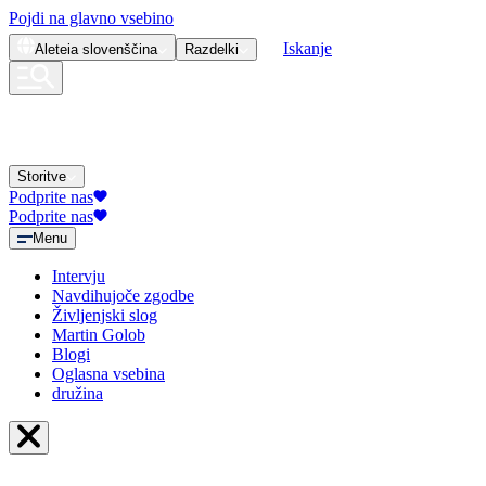
Pojdi na glavno vsebino
Iskanje
Aleteia
slovenščina
Razdelki
Storitve
Podprite nas
Podprite nas
Menu
Intervju
Navdihujoče zgodbe
Življenjski slog
Martin Golob
Blogi
Oglasna vsebina
družina