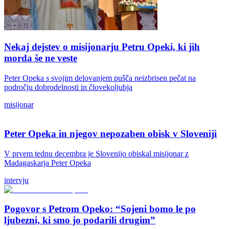
Nekaj dejstev o misijonarju Petru Opeki, ki jih
morda še ne veste
Peter Opeka s svojim delovanjem pušča neizbrisen pečat na
področju dobrodelnosti in človekoljubja
misijonar
Peter Opeka in njegov nepozaben obisk v Sloveniji
V prvem tednu decembra je Slovenijo obiskal misijonar z
Madagaskarja Peter Opeka
intervju
Pogovor s Petrom Opeko: “Sojeni bomo le po
ljubezni, ki smo jo podarili drugim”