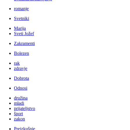
romanje
Svetniki
Marija
Sveti Jožef
Zakramenti
Bolezen
rak
zdravje
Dobrota
Odnosi
družina
mladi
prijateljstvo
šport
zakon
Preizkušnje