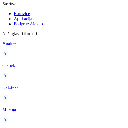
Storitve
E-novice
Aplikacija
Podprite Aleteio
Naši glavni formati
Analize
Članek
Datoteka
Mnenja