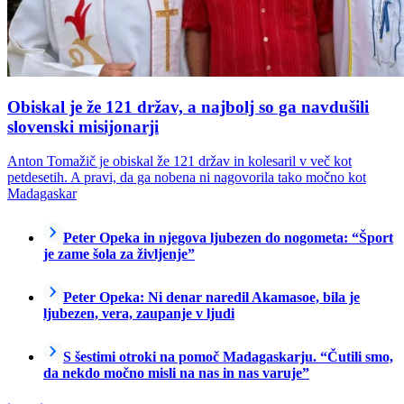
Obiskal je že 121 držav, a najbolj so ga navdušili
slovenski misijonarji
Anton Tomažič je obiskal že 121 držav in kolesaril v več kot
petdesetih. A pravi, da ga nobena ni nagovorila tako močno kot
Madagaskar
Peter Opeka in njegova ljubezen do nogometa: “Šport
je zame šola za življenje”
Peter Opeka: Ni denar naredil Akamasoe, bila je
ljubezen, vera, zaupanje v ljudi
S šestimi otroki na pomoč Madagaskarju. “Čutili smo,
da nekdo močno misli na nas in nas varuje”