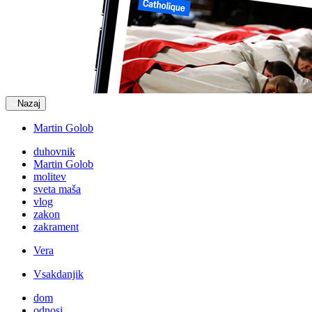
Nazaj
Martin Golob
duhovnik
Martin Golob
molitev
sveta maša
vlog
zakon
zakrament
Vera
Vsakdanjik
dom
odnosi