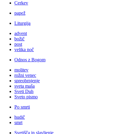
Cerkev
papež
Liturgija
advent
božič
post
velika noč
Odnos z Bogom
molitev
rožni venec
spreobrnjenje
sveta maša
Sveti Duh
Sveto pismo
Po smrti
hudič
smrt
Svetišča in slavljenje