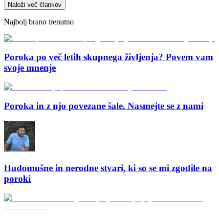
Naloži več člankov
Najbolj brano trenutno
Poroka po več letih skupnega življenja? Povem vam
svoje mnenje
Poroka in z njo povezane šale. Nasmejte se z nami
Hudomušne in nerodne stvari, ki so se mi zgodile na
poroki