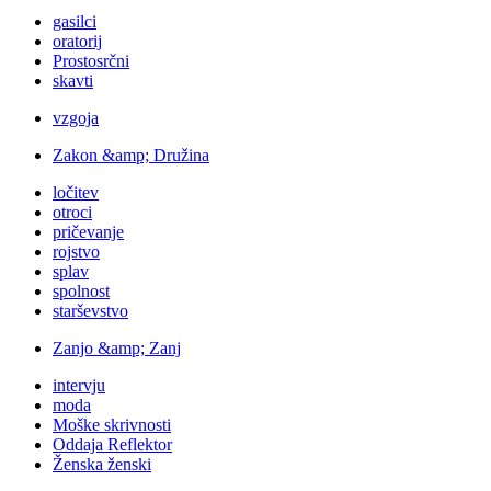
gasilci
oratorij
Prostosrčni
skavti
vzgoja
Zakon &amp; Družina
ločitev
otroci
pričevanje
rojstvo
splav
spolnost
starševstvo
Zanjo &amp; Zanj
intervju
moda
Moške skrivnosti
Oddaja Reflektor
Ženska ženski