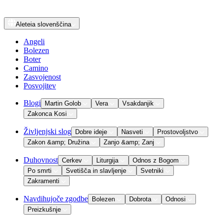
Aleteia
slovenščina
Angeli
Bolezen
Boter
Camino
Zasvojenost
Posvojitev
Blogi
Martin Golob
Vera
Vsakdanjik
Zakonca Kosi
Življenjski slog
Dobre ideje
Nasveti
Prostovoljstvo
Zakon &amp; Družina
Zanjo &amp; Zanj
Duhovnost
Cerkev
Liturgija
Odnos z Bogom
Po smrti
Svetišča in slavljenje
Svetniki
Zakramenti
Navdihujoče zgodbe
Bolezen
Dobrota
Odnosi
Preizkušnje