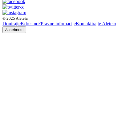
© 2025 Aleteia
Donirajte
Kdo smo?
Pravne infomacije
Kontaktirajte Aleteio
Zasebnost