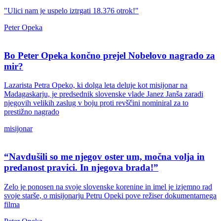
"Ulici nam je uspelo iztrgati 18.376 otrok!"
Peter Opeka
Bo Peter Opeka končno prejel Nobelovo nagrado za
mir?
Lazarista Petra Opeko, ki dolga leta deluje kot misijonar na
Madagaskarju, je predsednik slovenske vlade Janez Janša zaradi
njegovih velikih zaslug v boju proti revščini nominiral za to
prestižno nagrado
misijonar
“Navdušili so me njegov oster um, močna volja in
predanost pravici. In njegova brada!”
Zelo je ponosen na svoje slovenske korenine in imel je izjemno rad
svoje starše, o misijonarju Petru Opeki pove režiser dokumentarnega
filma