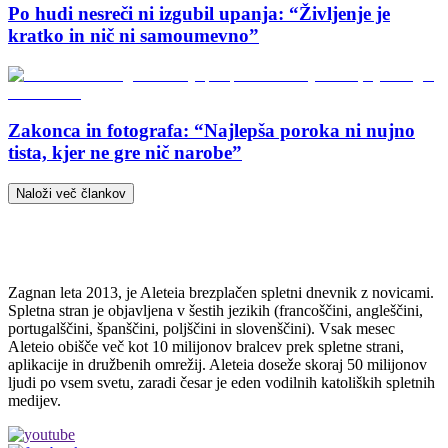
Po hudi nesreči ni izgubil upanja: “Življenje je
kratko in nič ni samoumevno”
Zakonca in fotografa: “Najlepša poroka ni nujno
tista, kjer ne gre nič narobe”
Naloži več člankov
Zagnan leta 2013, je Aleteia brezplačen spletni dnevnik z novicami.
Spletna stran je objavljena v šestih jezikih (francoščini, angleščini,
portugalščini, španščini, poljščini in slovenščini). Vsak mesec
Aleteio obišče več kot 10 milijonov bralcev prek spletne strani,
aplikacije in družbenih omrežij. Aleteia doseže skoraj 50 milijonov
ljudi po vsem svetu, zaradi česar je eden vodilnih katoliških spletnih
medijev.