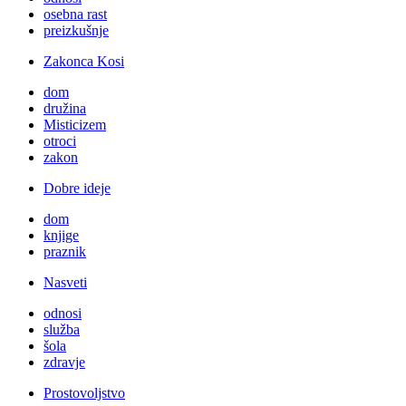
osebna rast
preizkušnje
Zakonca Kosi
dom
družina
Misticizem
otroci
zakon
Dobre ideje
dom
knjige
praznik
Nasveti
odnosi
služba
šola
zdravje
Prostovoljstvo