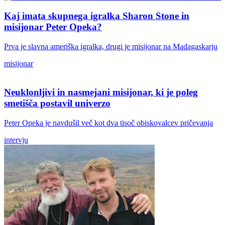
Kaj imata skupnega igralka Sharon Stone in
misijonar Peter Opeka?
Prva je slavna ameriška igralka, drugi je misijonar na Madagaskarju
misijonar
Neuklonljivi in nasmejani misijonar, ki je poleg
smetišča postavil univerzo
Peter Opeka je navdušil več kot dva tisoč obiskovalcev pričevanja
intervju