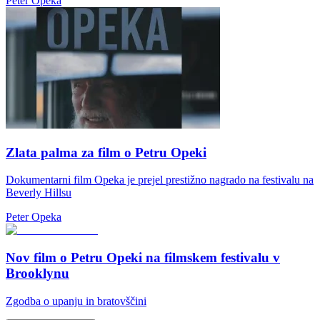
Peter Opeka
Zlata palma za film o Petru Opeki
Dokumentarni film Opeka je prejel prestižno nagrado na festivalu na
Beverly Hillsu
Peter Opeka
Nov film o Petru Opeki na filmskem festivalu v
Brooklynu
Zgodba o upanju in bratovščini