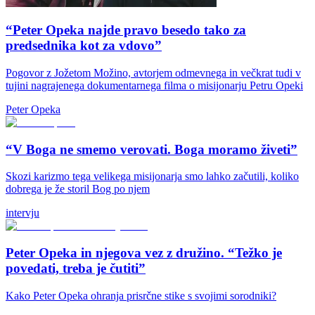
“Peter Opeka najde pravo besedo tako za
predsednika kot za vdovo”
Pogovor z Jožetom Možino, avtorjem odmevnega in večkrat tudi v
tujini nagrajenega dokumentarnega filma o misijonarju Petru Opeki
Peter Opeka
“V Boga ne smemo verovati. Boga moramo živeti”
Skozi karizmo tega velikega misijonarja smo lahko začutili, koliko
dobrega je že storil Bog po njem
intervju
Peter Opeka in njegova vez z družino. “Težko je
povedati, treba je čutiti”
Kako Peter Opeka ohranja prisrčne stike s svojimi sorodniki?