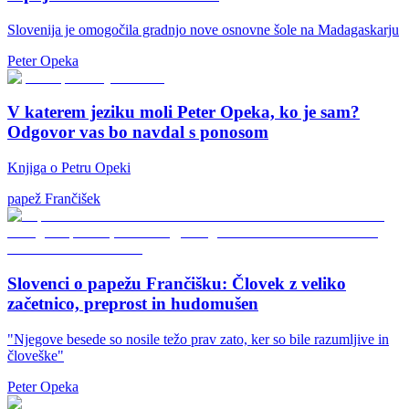
Slovenija je omogočila gradnjo nove osnovne šole na Madagaskarju
Peter Opeka
V katerem jeziku moli Peter Opeka, ko je sam?
Odgovor vas bo navdal s ponosom
Knjiga o Petru Opeki
papež Frančišek
Slovenci o papežu Frančišku: Človek z veliko
začetnico, preprost in hudomušen
"Njegove besede so nosile težo prav zato, ker so bile razumljive in
človeške"
Peter Opeka