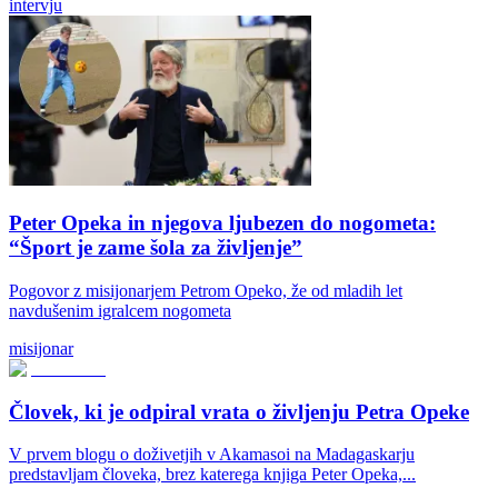
intervju
Peter Opeka in njegova ljubezen do nogometa:
“Šport je zame šola za življenje”
Pogovor z misijonarjem Petrom Opeko, že od mladih let
navdušenim igralcem nogometa
misijonar
Človek, ki je odpiral vrata o življenju Petra Opeke
V prvem blogu o doživetjih v Akamasoi na Madagaskarju
predstavljam človeka, brez katerega knjiga Peter Opeka,...