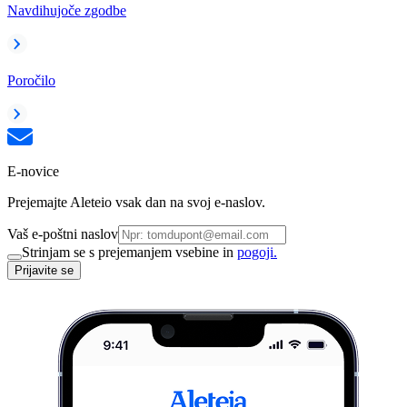
Navdihujoče zgodbe
Poročilo
E-novice
Prejemajte Aleteio vsak dan na svoj e-naslov.
Vaš e-poštni naslov
Strinjam se s prejemanjem vsebine in
pogoji.
Prijavite se