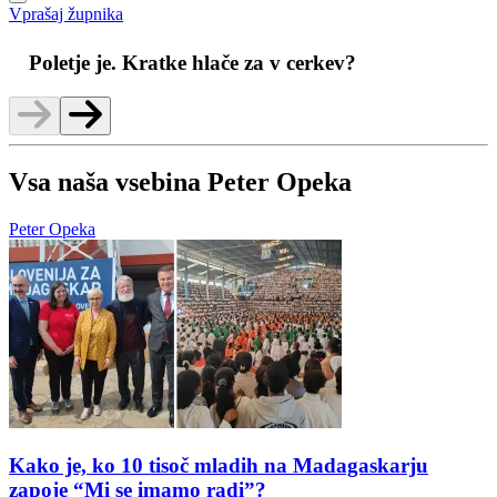
Vprašaj župnika
M
Poletje je. Kratke hlače za v cerkev?
Vsa naša vsebina Peter Opeka
Peter Opeka
Kako je, ko 10 tisoč mladih na Madagaskarju
zapoje “Mi se imamo radi”?