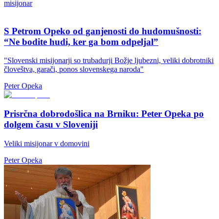
misijonar
S Petrom Opeko od ganjenosti do hudomušnosti:
“Ne bodite hudi, ker ga bom odpeljal”
"Slovenski misijonarji so trubadurji Božje ljubezni, veliki dobrotniki
človeštva, garači, ponos slovenskega naroda"
Peter Opeka
Prisrčna dobrodošlica na Brniku: Peter Opeka po
dolgem času v Sloveniji
Veliki misijonar v domovini
Peter Opeka