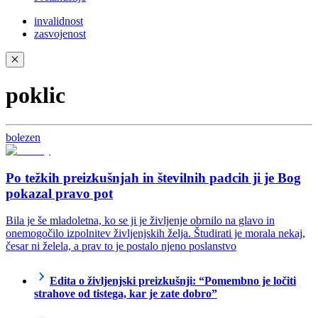
invalidnost
zasvojenost
✕
poklic
bolezen
Po težkih preizkušnjah in številnih padcih ji je Bog
pokazal pravo pot
Bila je še mladoletna, ko se ji je življenje obrnilo na glavo in
onemogočilo izpolnitev življenjskih želja. Študirati je morala nekaj,
česar ni želela, a prav to je postalo njeno poslanstvo
Edita o življenjski preizkušnji: “Pomembno je ločiti
strahove od tistega, kar je zate dobro”