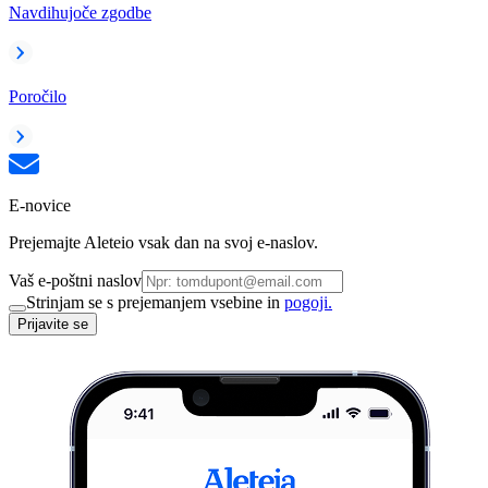
Navdihujoče zgodbe
Poročilo
E-novice
Prejemajte Aleteio vsak dan na svoj e-naslov.
Vaš e-poštni naslov
Strinjam se s prejemanjem vsebine in
pogoji.
Prijavite se