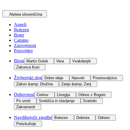
Aleteia
slovenščina
Angeli
Bolezen
Boter
Camino
Zasvojenost
Posvojitev
Blogi
Martin Golob
Vera
Vsakdanjik
Zakonca Kosi
Življenjski slog
Dobre ideje
Nasveti
Prostovoljstvo
Zakon &amp; Družina
Zanjo &amp; Zanj
Duhovnost
Cerkev
Liturgija
Odnos z Bogom
Po smrti
Svetišča in slavljenje
Svetniki
Zakramenti
Navdihujoče zgodbe
Bolezen
Dobrota
Odnosi
Preizkušnje