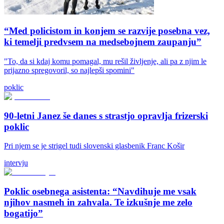
“Med policistom in konjem se razvije posebna vez,
ki temelji predvsem na medsebojnem zaupanju”
"To, da si kdaj komu pomagal, mu rešil življenje, ali pa z njim le
prijazno spregovoril, so najlepši spomini"
poklic
90-letni Janez še danes s strastjo opravlja frizerski
poklic
Pri njem se je strigel tudi slovenski glasbenik Franc Košir
intervju
Poklic osebnega asistenta: “Navdihuje me vsak
njihov nasmeh in zahvala. Te izkušnje me zelo
bogatijo”