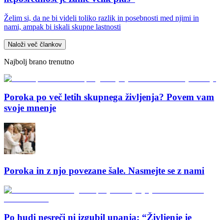
Želim si, da ne bi videli toliko razlik in posebnosti med njimi in
nami, ampak bi iskali skupne lastnosti
Naloži več člankov
Najbolj brano trenutno
Poroka po več letih skupnega življenja? Povem vam
svoje mnenje
Poroka in z njo povezane šale. Nasmejte se z nami
Po hudi nesreči ni izgubil upanja: “Življenje je