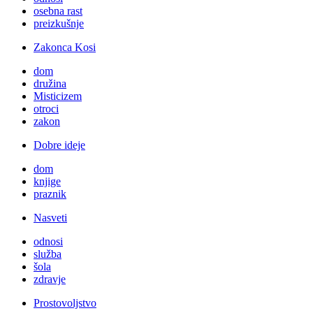
osebna rast
preizkušnje
Zakonca Kosi
dom
družina
Misticizem
otroci
zakon
Dobre ideje
dom
knjige
praznik
Nasveti
odnosi
služba
šola
zdravje
Prostovoljstvo