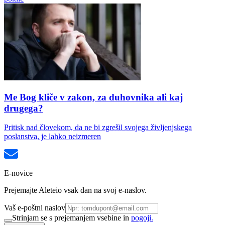
Me Bog kliče v zakon, za duhovnika ali kaj
drugega?
Pritisk nad človekom, da ne bi zgrešil svojega življenjskega
poslanstva, je lahko neizmeren
E-novice
Prejemajte Aleteio vsak dan na svoj e-naslov.
Vaš e-poštni naslov
Strinjam se s prejemanjem vsebine in
pogoji.