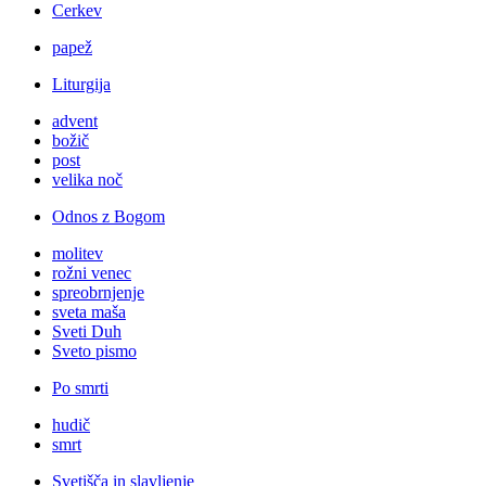
Cerkev
papež
Liturgija
advent
božič
post
velika noč
Odnos z Bogom
molitev
rožni venec
spreobrnjenje
sveta maša
Sveti Duh
Sveto pismo
Po smrti
hudič
smrt
Svetišča in slavljenje