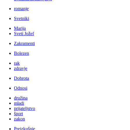
romanje
Svetniki
Marija
Sveti Jožef
Zakramenti
Bolezen
rak
zdravje
Dobrota
Odnosi
družina
mladi
prijateljstvo
šport
zakon
Preizkušnje