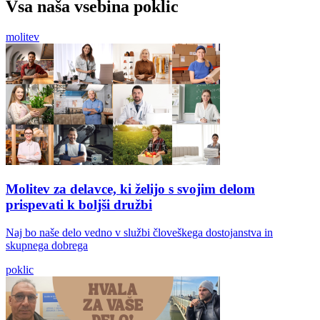
Vsa naša vsebina poklic
molitev
Molitev za delavce, ki želijo s svojim delom
prispevati k boljši družbi
Naj bo naše delo vedno v službi človeškega dostojanstva in
skupnega dobrega
poklic