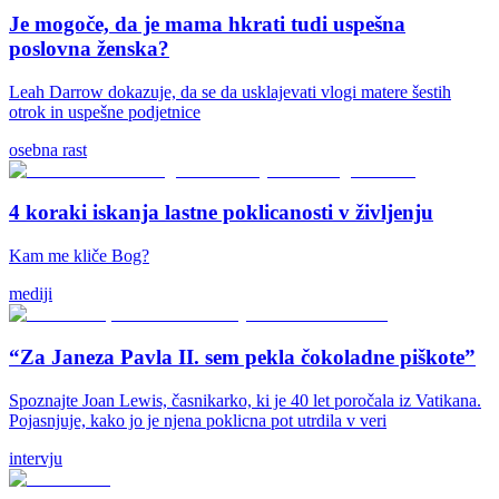
Je mogoče, da je mama hkrati tudi uspešna
poslovna ženska?
Leah Darrow dokazuje, da se da usklajevati vlogi matere šestih
otrok in uspešne podjetnice
osebna rast
4 koraki iskanja lastne poklicanosti v življenju
Kam me kliče Bog?
mediji
“Za Janeza Pavla II. sem pekla čokoladne piškote”
Spoznajte Joan Lewis, časnikarko, ki je 40 let poročala iz Vatikana.
Pojasnjuje, kako jo je njena poklicna pot utrdila v veri
intervju