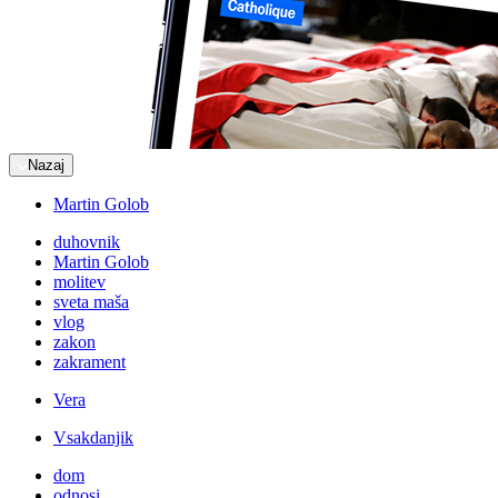
Nazaj
Martin Golob
duhovnik
Martin Golob
molitev
sveta maša
vlog
zakon
zakrament
Vera
Vsakdanjik
dom
odnosi