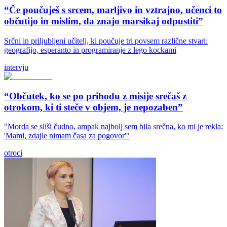
“Če poučuješ s srcem, marljivo in vztrajno, učenci to
občutijo in mislim, da znajo marsikaj odpustiti”
Srčni in priljubljeni učitelj, ki poučuje tri povsem različne stvari:
geografijo, esperanto in programiranje z lego kockami
intervju
“Občutek, ko se po prihodu z misije srečaš z
otrokom, ki ti steče v objem, je nepozaben”
"Morda se sliši čudno, ampak najbolj sem bila srečna, ko mi je rekla:
'Mami, zdajle nimam časa za pogovor'"
otroci