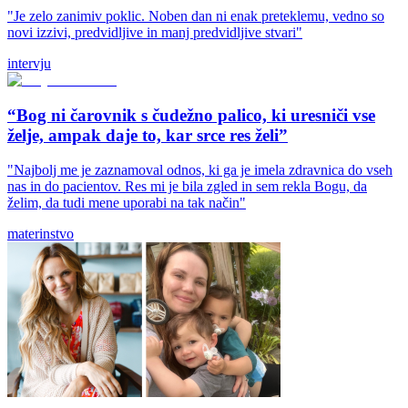
"Je zelo zanimiv poklic. Noben dan ni enak preteklemu, vedno so
novi izzivi, predvidljive in manj predvidljive stvari"
intervju
“Bog ni čarovnik s čudežno palico, ki uresniči vse
želje, ampak daje to, kar srce res želi”
"Najbolj me je zaznamoval odnos, ki ga je imela zdravnica do vseh
nas in do pacientov. Res mi je bila zgled in sem rekla Bogu, da
želim, da tudi mene uporabi na tak način"
materinstvo