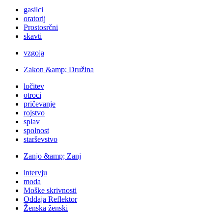
gasilci
oratorij
Prostosrčni
skavti
vzgoja
Zakon &amp; Družina
ločitev
otroci
pričevanje
rojstvo
splav
spolnost
starševstvo
Zanjo &amp; Zanj
intervju
moda
Moške skrivnosti
Oddaja Reflektor
Ženska ženski