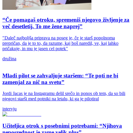
“Če pomagaš otroku, spremeniš njegovo življenje za
več desetletij. To me žene naprej”
"Daleč najboljša priprava na poseg je, če je starš popolnoma
prepričan, da je to to, da razume, kaj boš naredil, ve, kaj lahko
pričakuje, in mu je jasen cel potek"
družina
Mladi pilot se zahvaljuje staršem: “Te poti ne bi
zamenjal za nič na svetu”
Jordi Jacas je na Instagramu delil srečo in ponos ob tem, da so bili
njegovi starši med potniki na letalu, ki ga je pilotiral
intervju
Učiteljica otrok s posebnimi potrebami: “Njihova
neposrednost je zame velik plus”