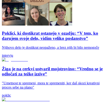
Poklici, ki dostikrat ostanejo v ozadju: “V tem, ko
darujem svoje delo, vidim veliko poslanstvo”
Njihovo delo je dostikrat neopaženo, a brez njih bi bilo nemogoče
intervju
Žiga je na cerkvi ustvaril mojstrovino: “Vredno se je
odločati za težke izzive”
"Umetnost te spremeni, mora te spremeniti, ker daš skozi kreativni
proces sebe na plano"
poklic