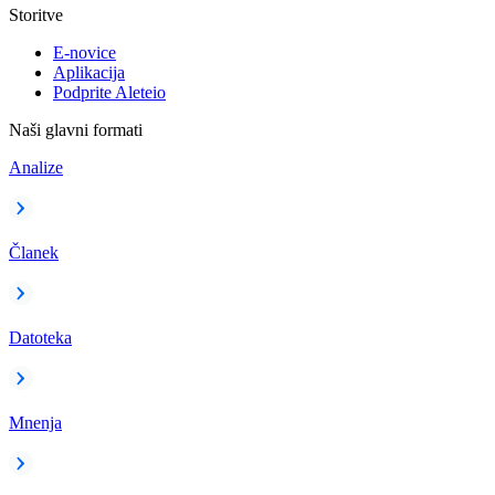
Storitve
E-novice
Aplikacija
Podprite Aleteio
Naši glavni formati
Analize
Članek
Datoteka
Mnenja