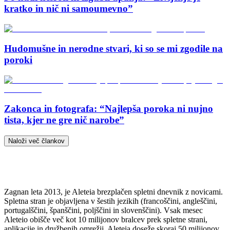
kratko in nič ni samoumevno”
Hudomušne in nerodne stvari, ki so se mi zgodile na
poroki
Zakonca in fotografa: “Najlepša poroka ni nujno
tista, kjer ne gre nič narobe”
Naloži več člankov
Zagnan leta 2013, je Aleteia brezplačen spletni dnevnik z novicami.
Spletna stran je objavljena v šestih jezikih (francoščini, angleščini,
portugalščini, španščini, poljščini in slovenščini). Vsak mesec
Aleteio obišče več kot 10 milijonov bralcev prek spletne strani,
aplikacije in družbenih omrežij. Aleteia doseže skoraj 50 milijonov