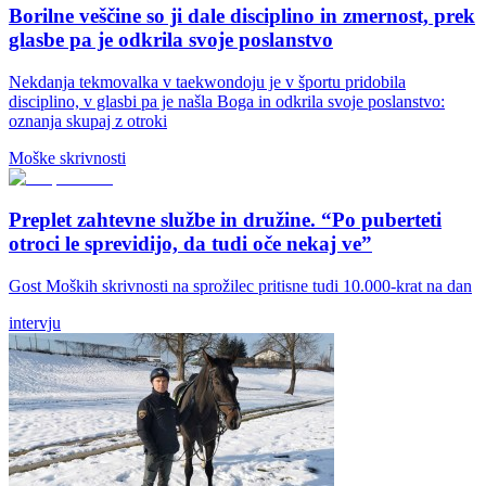
Borilne veščine so ji dale disciplino in zmernost, prek
glasbe pa je odkrila svoje poslanstvo
Nekdanja tekmovalka v taekwondoju je v športu pridobila
disciplino, v glasbi pa je našla Boga in odkrila svoje poslanstvo:
oznanja skupaj z otroki
Moške skrivnosti
Preplet zahtevne službe in družine. “Po puberteti
otroci le sprevidijo, da tudi oče nekaj ve”
Gost Moških skrivnosti na sprožilec pritisne tudi 10.000-krat na dan
intervju