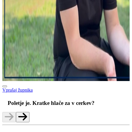
Vprašaj župnika
M
Poletje je. Kratke hlače za v cerkev?