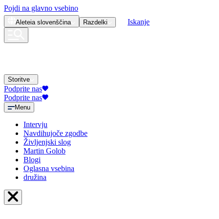
Pojdi na glavno vsebino
Iskanje
Aleteia
slovenščina
Razdelki
Storitve
Podprite nas
Podprite nas
Menu
Intervju
Navdihujoče zgodbe
Življenjski slog
Martin Golob
Blogi
Oglasna vsebina
družina