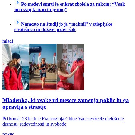
Po moževi smrti še enkrat zbolela za rakom: “Vsak
ima svoj križ in ta je moj”
Namesto na študij jo je “mahnil” v etiopijsko
sirotišnico in doživel pravi šok
mladi
Mladenka, ki vsake tri mesece zamenja poklic in ga
opravlja s strastjo
Pri komaj 23 letih je Francozinja Chloé Vancaeyzeele utelešenje
drznosti, radovednosti in svobode
poklic