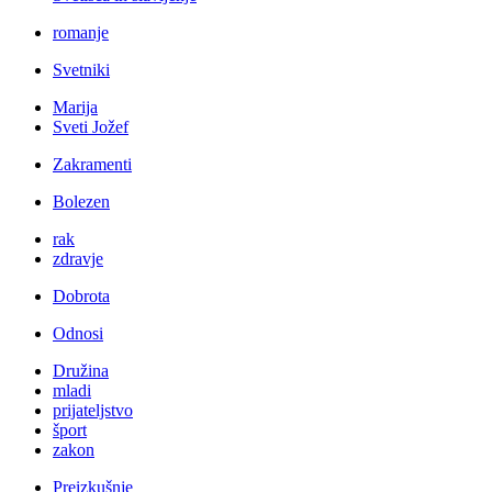
romanje
Svetniki
Marija
Sveti Jožef
Zakramenti
Bolezen
rak
zdravje
Dobrota
Odnosi
Družina
mladi
prijateljstvo
šport
zakon
Preizkušnje