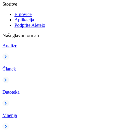
Storitve
E-novice
Aplikacija
Podprite Aleteio
Naši glavni formati
Analize
Članek
Datoteka
Mnenja