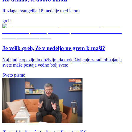
Razlaga evangelija 18. nedelje med letom
greh
Je velik greh, če v nedeljo ne grem k maši?
Naj ljudje opazijo in doživijo, da moje življenje zaradi obhajanja
svete maše postaja vedno bolj sveto
Sveto pismo