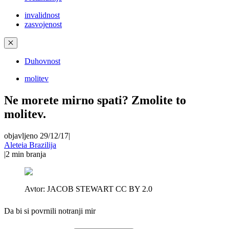
invalidnost
zasvojenost
✕
Duhovnost
molitev
Ne morete mirno spati? Zmolite to
molitev.
objavljeno 29/12/17
|
Aleteia Brazilija
|
2
min branja
Avtor:
JACOB STEWART CC BY 2.0
Da bi si povrnili notranji mir