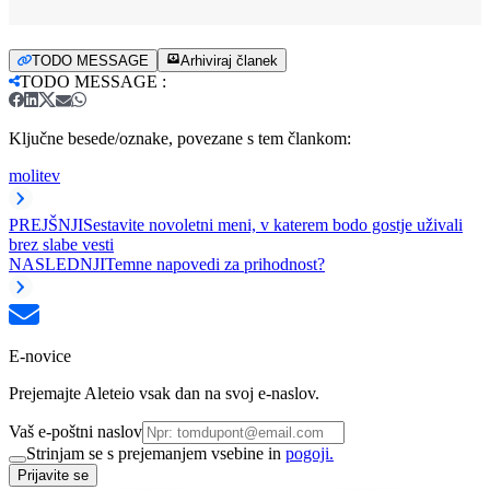
TODO MESSAGE
Arhiviraj članek
TODO MESSAGE
:
Ključne besede/oznake, povezane s tem člankom:
molitev
PREJŠNJI
Sestavite novoletni meni, v katerem bodo gostje uživali
brez slabe vesti
NASLEDNJI
Temne napovedi za prihodnost?
E-novice
Prejemajte Aleteio vsak dan na svoj e-naslov.
Vaš e-poštni naslov
Strinjam se s prejemanjem vsebine in
pogoji.
Prijavite se