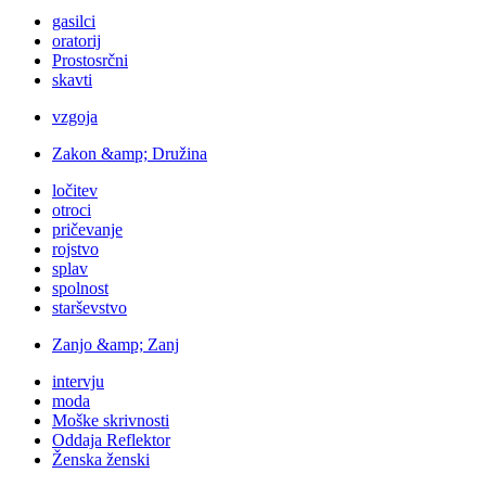
gasilci
oratorij
Prostosrčni
skavti
vzgoja
Zakon &amp; Družina
ločitev
otroci
pričevanje
rojstvo
splav
spolnost
starševstvo
Zanjo &amp; Zanj
intervju
moda
Moške skrivnosti
Oddaja Reflektor
Ženska ženski