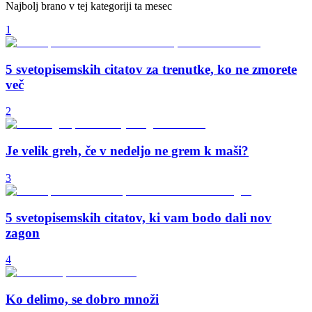
Najbolj brano v tej kategoriji ta mesec
1
5 svetopisemskih citatov za trenutke, ko ne zmorete
več
2
Je velik greh, če v nedeljo ne grem k maši?
3
5 svetopisemskih citatov, ki vam bodo dali nov
zagon
4
Ko delimo, se dobro množi