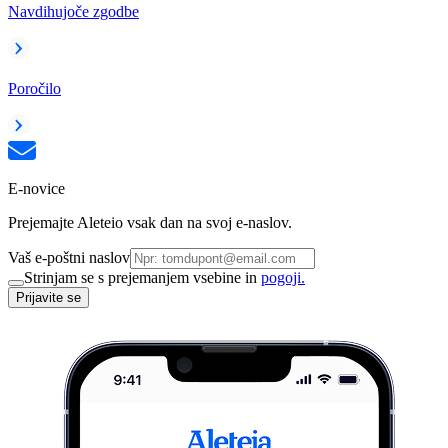
Navdihujoče zgodbe
Poročilo
E-novice
Prejemajte Aleteio vsak dan na svoj e-naslov.
Vaš e-poštni naslov
Strinjam se s prejemanjem vsebine in
pogoji.
Prijavite se