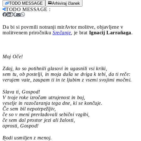
TODO MESSAGE
Arhiviraj članek
TODO MESSAGE
:
Da bi si povrnili notranji mir
Avtor molitve, objavljene v
molitvenem priročniku
Srečanje
,
je brat
Ignacij Larrañaga
.
Moj Oče!
Zdaj, ko so potihnili glasovi in ugasnili vsi kriki,
sem tu, ob postelji, in moja duša se dviga k tebi, da ti reče:
verujem vate, zaupam ti in te ljubim z vsemi svojimi močmi.
Slava ti, Gospod!
V tvoje roke izročam utrujenost in boj,
veselje in razočaranja tega dne, ki se končuje.
Če sem bil nepotrpežljiv,
če so v meni prevladovali sebični vzgibi,
če sem dal prostor jezi ali žalosti,
oprosti, Gospod!
Bodi usmiljen z menoj.