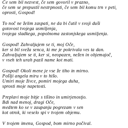
Če sem bil nezvest, če sem govoril v prazno,
če sem se prepustil nestrpnosti, če sem bil komu trn v peti,
oprosti, Gospod!
To noč ne želim zaspati, ne da bi čutil v svoji duši
gotovost tvojega usmiljenja,
tvojega sladkega, popolnoma zastonjskega usmiljenja.
Gospod! Zahvaljujem se ti, moj Oče,
ker si bil sveža senca, ki me je pokrivala ves ta dan.
Zahvaljujem se ti, ker si, neopazen, nežen in objemajoč,
v vseh teh urah pazil name kot mati.
Gospod! Okoli mene je vse že tiho in mirno.
Pošlji angela miru v to hišo.
Umiri moje živce, pomiri mojega duha,
sprosti moje napetosti.
Preplavi moje bitje s tišino in umirjenostjo.
Bdi nad menoj, dragi Oče,
medtem ko se v zaupanju pogrezam v sen
kot otrok, ki veselo spi v tvojem objemu.
V tvojem imenu, Gospod, bom mirno počival.