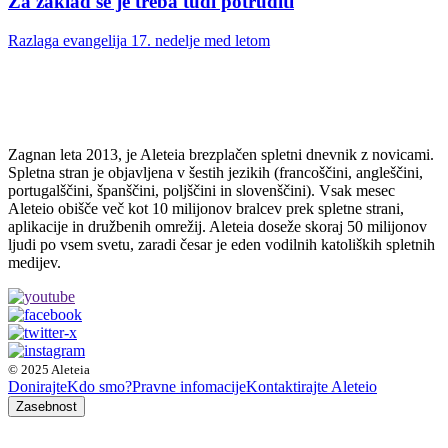
Za zaklad se je treba tudi potruditi
Razlaga evangelija 17. nedelje med letom
Zagnan leta 2013, je Aleteia brezplačen spletni dnevnik z novicami.
Spletna stran je objavljena v šestih jezikih (francoščini, angleščini,
portugalščini, španščini, poljščini in slovenščini). Vsak mesec
Aleteio obišče več kot 10 milijonov bralcev prek spletne strani,
aplikacije in družbenih omrežij. Aleteia doseže skoraj 50 milijonov
ljudi po vsem svetu, zaradi česar je eden vodilnih katoliških spletnih
medijev.
© 2025 Aleteia
Donirajte
Kdo smo?
Pravne infomacije
Kontaktirajte Aleteio
Zasebnost