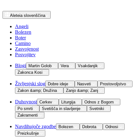
Aleteia
slovenščina
Angeli
Bolezen
Boter
Camino
Zasvojenost
Posvojitev
Blogi
Martin Golob
Vera
Vsakdanjik
Zakonca Kosi
Življenjski slog
Dobre ideje
Nasveti
Prostovoljstvo
Zakon &amp; Družina
Zanjo &amp; Zanj
Duhovnost
Cerkev
Liturgija
Odnos z Bogom
Po smrti
Svetišča in slavljenje
Svetniki
Zakramenti
Navdihujoče zgodbe
Bolezen
Dobrota
Odnosi
Preizkušnje