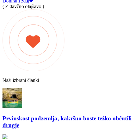
Doniram zdaj
( Z davčno olajšavo )
Naši izbrani članki
Prvinskost podzemlja, kakršno boste težko občutili
drugje