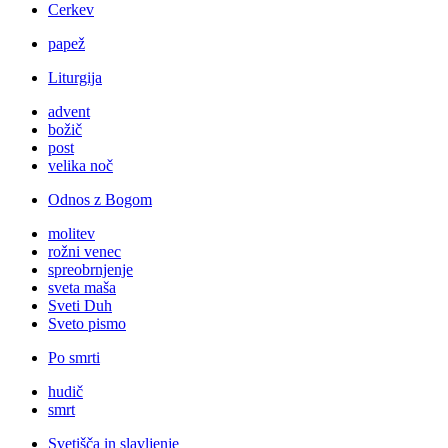
Cerkev
papež
Liturgija
advent
božič
post
velika noč
Odnos z Bogom
molitev
rožni venec
spreobrnjenje
sveta maša
Sveti Duh
Sveto pismo
Po smrti
hudič
smrt
Svetišča in slavljenje