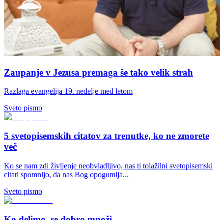
Zaupanje v Jezusa premaga še tako velik strah
Razlaga evangelija 19. nedelje med letom
Sveto pismo
5 svetopisemskih citatov za trenutke, ko ne zmorete
več
Ko se nam zdi življenje neobvladljivo, nas ti tolažilni svetopisemski
citati spomnijo, da nas Bog opogumlja...
Sveto pismo
Ko delimo, se dobro množi