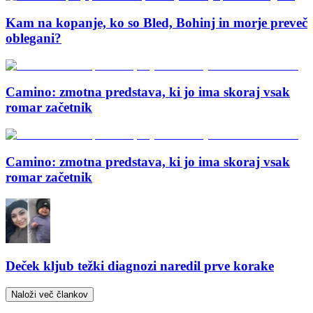
Kam na kopanje, ko so Bled, Bohinj in morje preveč
oblegani?
Camino: zmotna predstava, ki jo ima skoraj vsak
romar začetnik
Camino: zmotna predstava, ki jo ima skoraj vsak
romar začetnik
Deček kljub težki diagnozi naredil prve korake
Naloži več člankov