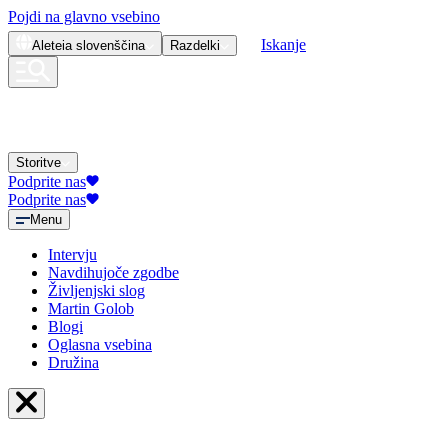
Pojdi na glavno vsebino
Iskanje
Aleteia
slovenščina
Razdelki
Storitve
Podprite nas
Podprite nas
Menu
Intervju
Navdihujoče zgodbe
Življenjski slog
Martin Golob
Blogi
Oglasna vsebina
Družina