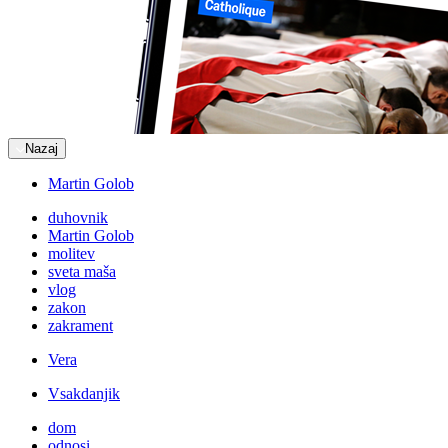
Nazaj
Martin Golob
duhovnik
Martin Golob
molitev
sveta maša
vlog
zakon
zakrament
Vera
Vsakdanjik
dom
odnosi