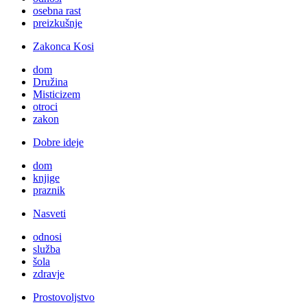
osebna rast
preizkušnje
Zakonca Kosi
dom
Družina
Misticizem
otroci
zakon
Dobre ideje
dom
knjige
praznik
Nasveti
odnosi
služba
šola
zdravje
Prostovoljstvo