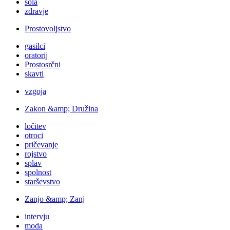
šola
zdravje
Prostovoljstvo
gasilci
oratorij
Prostosrčni
skavti
vzgoja
Zakon &amp; Družina
ločitev
otroci
pričevanje
rojstvo
splav
spolnost
starševstvo
Zanjo &amp; Zanj
intervju
moda