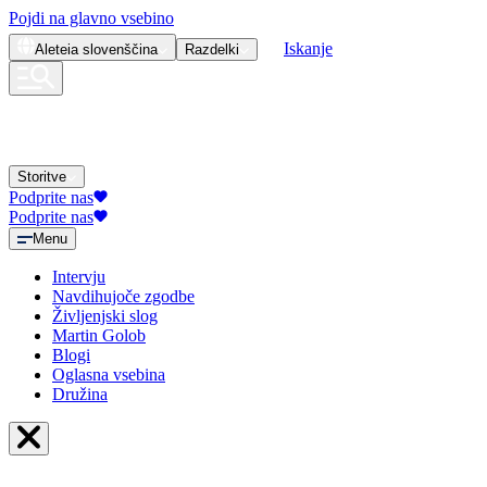
Pojdi na glavno vsebino
Iskanje
Aleteia
slovenščina
Razdelki
Storitve
Podprite nas
Podprite nas
Menu
Intervju
Navdihujoče zgodbe
Življenjski slog
Martin Golob
Blogi
Oglasna vsebina
Družina