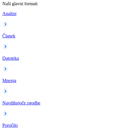
Naši glavni formati
Analize
Članek
Datoteka
Mnenja
Navdihujoče zgodbe
Poročilo