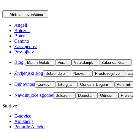
Aleteia
slovenščina
Angeli
Bolezen
Boter
Camino
Zasvojenost
Posvojitev
Blogi
Martin Golob
Vera
Vsakdanjik
Zakonca Kosi
Življenjski slog
Dobre ideje
Nasveti
Prostovoljstvo
Za
Duhovnost
Cerkev
Liturgija
Odnos z Bogom
Po smrti
Navdihujoče zgodbe
Bolezen
Dobrota
Odnosi
Preizk
Storitve
E-novice
Aplikacija
Podprite Aleteio