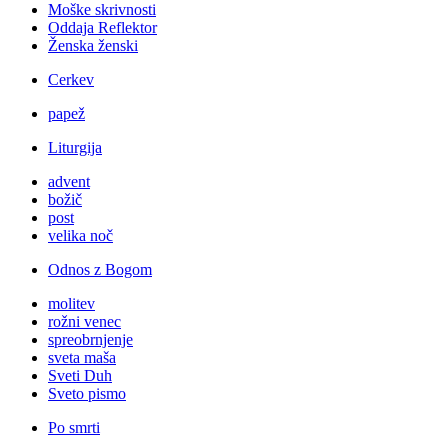
Moške skrivnosti
Oddaja Reflektor
Ženska ženski
Cerkev
papež
Liturgija
advent
božič
post
velika noč
Odnos z Bogom
molitev
rožni venec
spreobrnjenje
sveta maša
Sveti Duh
Sveto pismo
Po smrti