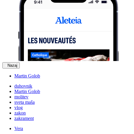
Nazaj
Martin Golob
duhovnik
Martin Golob
molitev
sveta maša
vlog
zakon
zakrament
Vera