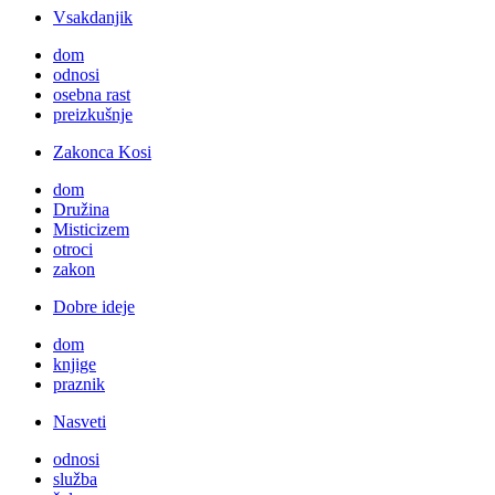
Vsakdanjik
dom
odnosi
osebna rast
preizkušnje
Zakonca Kosi
dom
Družina
Misticizem
otroci
zakon
Dobre ideje
dom
knjige
praznik
Nasveti
odnosi
služba