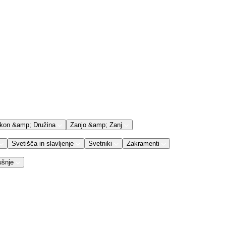
kon &amp; Družina
Zanjo &amp; Zanj
Svetišča in slavljenje
Svetniki
Zakramenti
ušnje