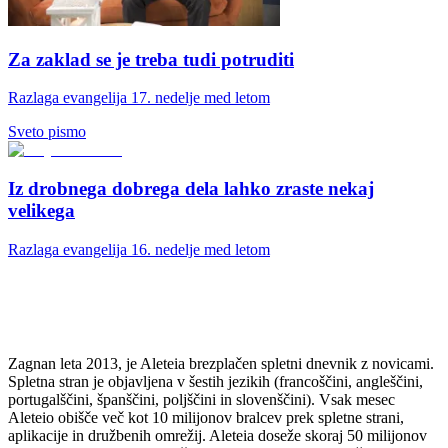
Za zaklad se je treba tudi potruditi
Razlaga evangelija 17. nedelje med letom
Sveto pismo
Iz drobnega dobrega dela lahko zraste nekaj
velikega
Razlaga evangelija 16. nedelje med letom
Zagnan leta 2013, je Aleteia brezplačen spletni dnevnik z novicami.
Spletna stran je objavljena v šestih jezikih (francoščini, angleščini,
portugalščini, španščini, poljščini in slovenščini). Vsak mesec
Aleteio obišče več kot 10 milijonov bralcev prek spletne strani,
aplikacije in družbenih omrežij. Aleteia doseže skoraj 50 milijonov