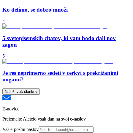
Ko delimo, se dobro množi
4
5 svetopisemskih citatov, ki vam bodo dali nov
zagon
5
Je res neprimerno sedeti v cerkvi s prekrižanimi
nogami?
Naloži več člankov
E-novice
Prejemajte Aleteio vsak dan na svoj e-naslov.
Vaš e-poštni naslov