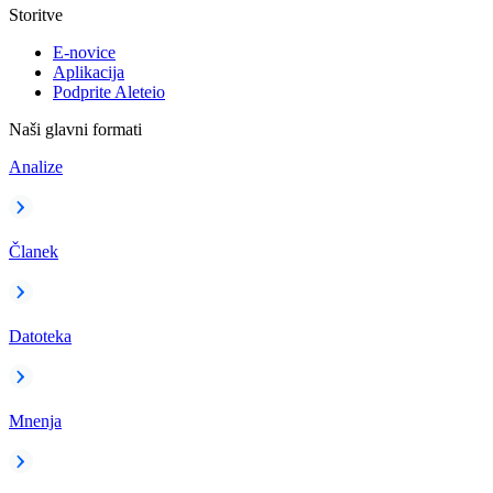
Storitve
E-novice
Aplikacija
Podprite Aleteio
Naši glavni formati
Analize
Članek
Datoteka
Mnenja