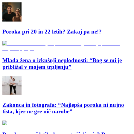
Poroka pri 20 in 22 letih? Zakaj pa ne!?
Mlada žena o izkušnji neplodnosti: “Bog se mi je
približal v mojem trpljenju”
Zakonca in fotografa: “Najlepša poroka ni nujno
tista, kjer ne gre nič narobe”