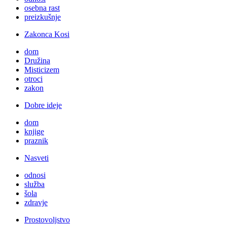
osebna rast
preizkušnje
Zakonca Kosi
dom
Družina
Misticizem
otroci
zakon
Dobre ideje
dom
knjige
praznik
Nasveti
odnosi
služba
šola
zdravje
Prostovoljstvo