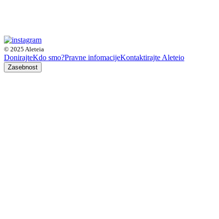
© 2025 Aleteia
Donirajte
Kdo smo?
Pravne infomacije
Kontaktirajte Aleteio
Zasebnost