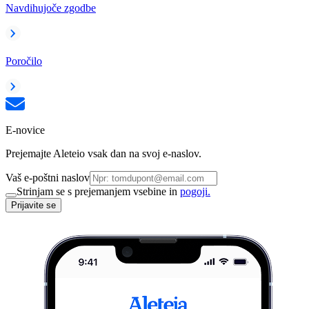
Navdihujoče zgodbe
Poročilo
E-novice
Prejemajte Aleteio vsak dan na svoj e-naslov.
Vaš e-poštni naslov
Strinjam se s prejemanjem vsebine in
pogoji.
Prijavite se