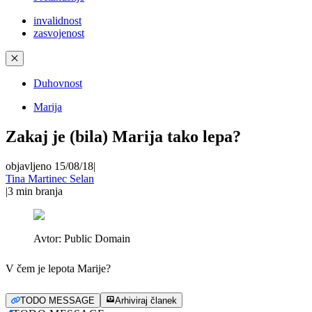
invalidnost
zasvojenost
✕
Duhovnost
Marija
Zakaj je (bila) Marija tako lepa?
objavljeno 15/08/18
|
Tina Martinec Selan
|
3
min branja
Avtor:
Public Domain
V čem je lepota Marije?
TODO MESSAGE
Arhiviraj članek