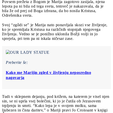
Povsem prežeta z Bogom je Marija zagotovo zasijala, njena
lepota pa ni bila od tega sveta, temveč je nakazovala, da je
bila že od prej od Boga izbrana, da bo nosila Kristusa,
Odrešenika sveta.
Svoj “zgôdi se” je Marija nato ponavljala skozi vse življenje,
ko je spremljala Kristusa na različnih stopnjah njegovega
življenja. Vedno se je ponižno uklonila Božji volji in jo
sprejela, pri tem pa ni iskala ničesar zase.
Preberite še:
Kako me Marijin zgled v življenju neposredno
nagovarja
Tudi v sklepnem dejanju, pod križem, na katerem je visel njen
sin, se ni uprla vsej bolečini, ki jo je čutila ob Jezusovem
trpljenju in smrti. “Kako lepa je v svojem molku, sama
ljubezen in čista daritev,” o Mariji pravi Jo Croissant v knjigi