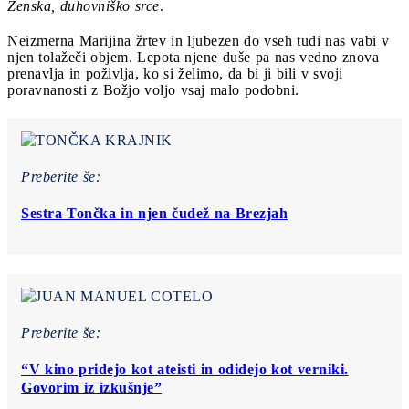
Ženska, duhovniško srce
.
Neizmerna Marijina žrtev in ljubezen do vseh tudi nas vabi v
njen tolažeči objem. Lepota njene duše pa nas vedno znova
prenavlja in poživlja, ko si želimo, da bi ji bili v svoji
poravnanosti z Božjo voljo vsaj malo podobni.
Preberite še:
Sestra Tončka in njen čudež na Brezjah
Preberite še:
“V kino pridejo kot ateisti in odidejo kot verniki.
Govorim iz izkušnje”