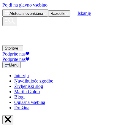
Pojdi na glavno vsebino
Iskanje
Aleteia
slovenščina
Razdelki
Storitve
Podprite nas
Podprite nas
Menu
Intervju
Navdihujoče zgodbe
Življenjski slog
Martin Golob
Blogi
Oglasna vsebina
Družina