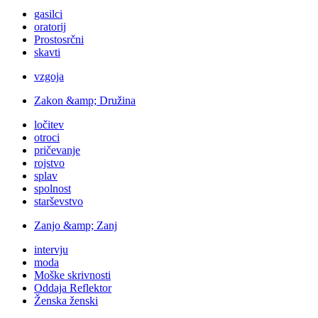
gasilci
oratorij
Prostosrčni
skavti
vzgoja
Zakon &amp; Družina
ločitev
otroci
pričevanje
rojstvo
splav
spolnost
starševstvo
Zanjo &amp; Zanj
intervju
moda
Moške skrivnosti
Oddaja Reflektor
Ženska ženski