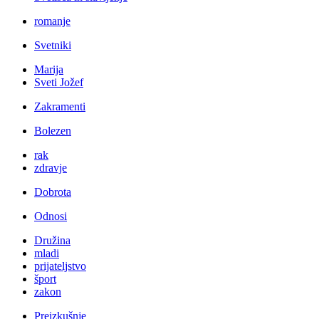
romanje
Svetniki
Marija
Sveti Jožef
Zakramenti
Bolezen
rak
zdravje
Dobrota
Odnosi
Družina
mladi
prijateljstvo
šport
zakon
Preizkušnje