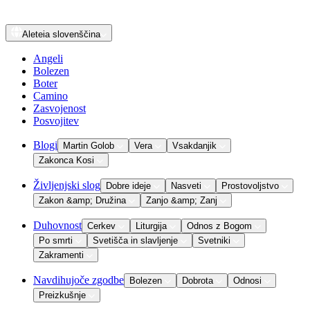
Aleteia
slovenščina
Angeli
Bolezen
Boter
Camino
Zasvojenost
Posvojitev
Blogi
Martin Golob
Vera
Vsakdanjik
Zakonca Kosi
Življenjski slog
Dobre ideje
Nasveti
Prostovoljstvo
Zakon &amp; Družina
Zanjo &amp; Zanj
Duhovnost
Cerkev
Liturgija
Odnos z Bogom
Po smrti
Svetišča in slavljenje
Svetniki
Zakramenti
Navdihujoče zgodbe
Bolezen
Dobrota
Odnosi
Preizkušnje