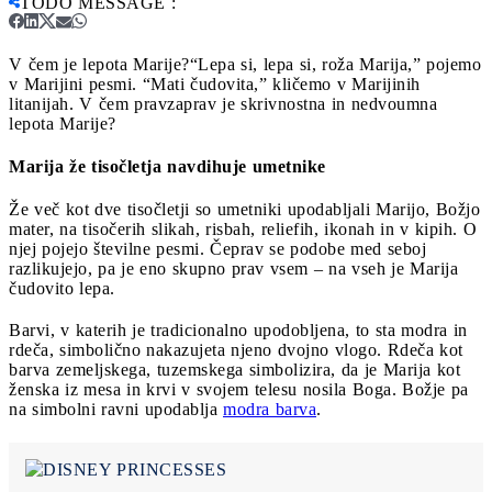
TODO MESSAGE
:
V čem je lepota Marije?
“Lepa si, lepa si, roža Marija,” pojemo
v Marijini pesmi. “Mati čudovita,” kličemo v Marijinih
litanijah. V čem pravzaprav je skrivnostna in nedvoumna
lepota Marije?
Marija že tisočletja navdihuje umetnike
Že več kot dve tisočletji so umetniki upodabljali Marijo, Božjo
mater, na tisočerih slikah, risbah, reliefih, ikonah in v kipih. O
njej pojejo številne pesmi. Čeprav se podobe med seboj
razlikujejo, pa je eno skupno prav vsem – na vseh je Marija
čudovito lepa.
Barvi, v katerih je tradicionalno upodobljena, to sta modra in
rdeča, simbolično nakazujeta njeno dvojno vlogo. Rdeča kot
barva zemeljskega, tuzemskega simbolizira, da je Marija kot
ženska iz mesa in krvi v svojem telesu nosila Boga. Božje pa
na simbolni ravni upodablja
modra barva
.