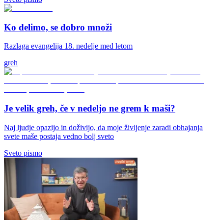
Ko delimo, se dobro množi
Razlaga evangelija 18. nedelje med letom
greh
Je velik greh, če v nedeljo ne grem k maši?
Naj ljudje opazijo in doživijo, da moje življenje zaradi obhajanja
svete maše postaja vedno bolj sveto
Sveto pismo