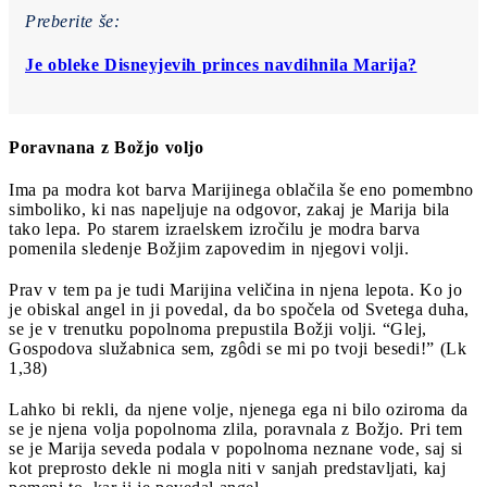
Preberite še:
Je obleke Disneyjevih princes navdihnila Marija?
Poravnana z Božjo voljo
Ima pa modra kot barva Marijinega oblačila še eno pomembno
simboliko, ki nas napeljuje na odgovor, zakaj je Marija bila
tako lepa. Po starem izraelskem izročilu je modra barva
pomenila sledenje Božjim zapovedim in njegovi volji.
Prav v tem pa je tudi Marijina veličina in njena lepota. Ko jo
je obiskal angel in ji povedal, da bo spočela od Svetega duha,
se je v trenutku popolnoma prepustila Božji volji. “Glej,
Gospodova služabnica sem, zgôdi se mi po tvoji besedi!” (Lk
1,38)
Lahko bi rekli, da njene volje, njenega ega ni bilo oziroma da
se je njena volja popolnoma zlila, poravnala z Božjo. Pri tem
se je Marija seveda podala v popolnoma neznane vode, saj si
kot preprosto dekle ni mogla niti v sanjah predstavljati, kaj