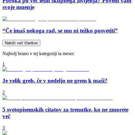
Poroka po več letih skupnega življenja? Povem vam
svoje mnenje
“Če imaš nekoga rad, se mu ni težko posvetiti”
Naloži več člankov
Najbolj brano v tej kategoriji ta mesec
1
Je velik greh, če v nedeljo ne grem k maši?
2
5 svetopisemskih citatov za trenutke, ko ne zmorete
več
3