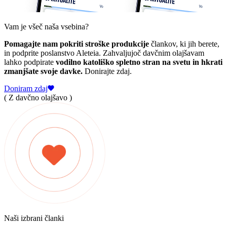
Vam je všeč naša vsebina?
Pomagajte nam pokriti stroške produkcije
člankov, ki jih berete,
in podprite poslanstvo Aleteia. Zahvaljujoč davčnim olajšavam
lahko podpirate
vodilno katoliško spletno stran na svetu in hkrati
zmanjšate svoje davke.
Donirajte zdaj.
Doniram zdaj
( Z davčno olajšavo )
Naši izbrani članki