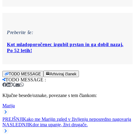
Preberite še:
Kot mladoporočenec izgubil prstan in ga dobil nazaj.
Po 52 letih!
TODO MESSAGE
Arhiviraj članek
TODO MESSAGE
:
Ključne besede/oznake, povezane s tem člankom:
Marija
PREJŠNJI
Kako me Marijin zgled v življenju neposredno nagovarja
NASLEDNJI
Kdor ima upanje, živi drugače.