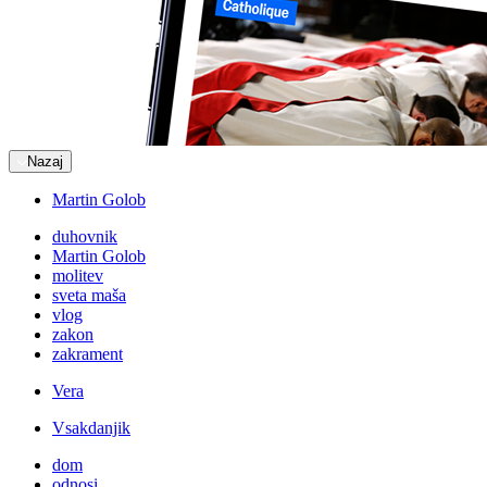
Nazaj
Martin Golob
duhovnik
Martin Golob
molitev
sveta maša
vlog
zakon
zakrament
Vera
Vsakdanjik
dom
odnosi