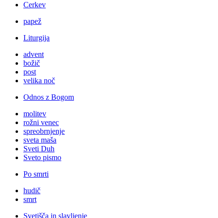
Cerkev
papež
Liturgija
advent
božič
post
velika noč
Odnos z Bogom
molitev
rožni venec
spreobrnjenje
sveta maša
Sveti Duh
Sveto pismo
Po smrti
hudič
smrt
Svetišča in slavljenje