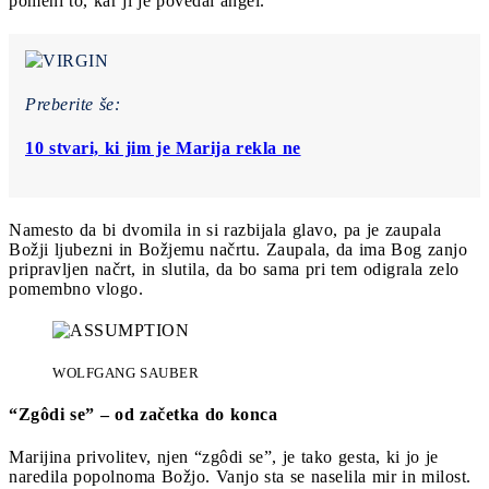
pomeni to, kar ji je povedal angel.
Preberite še:
10 stvari, ki jim je Marija rekla ne
Namesto da bi dvomila in si razbijala glavo, pa je zaupala
Božji ljubezni in Božjemu načrtu. Zaupala, da ima Bog zanjo
pripravljen načrt, in slutila, da bo sama pri tem odigrala zelo
pomembno vlogo.
WOLFGANG SAUBER
“Zgôdi se” – od začetka do konca
Marijina privolitev, njen “zgôdi se”, je tako gesta, ki jo je
naredila popolnoma Božjo. Vanjo sta se naselila mir in milost.