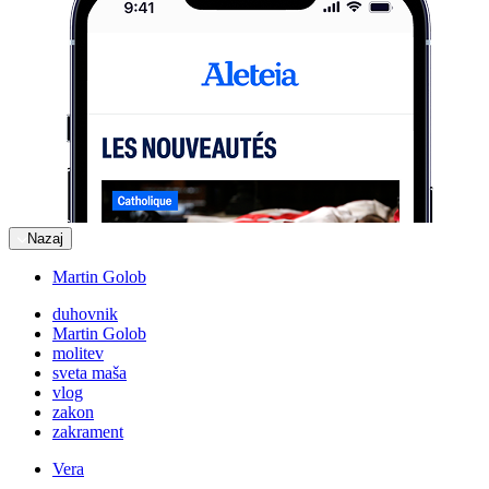
Nazaj
Martin Golob
duhovnik
Martin Golob
molitev
sveta maša
vlog
zakon
zakrament
Vera