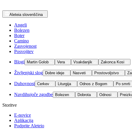
Aleteia
slovenščina
Angeli
Bolezen
Boter
Camino
Zasvojenost
Posvojitev
Blogi
Martin Golob
Vera
Vsakdanjik
Zakonca Kosi
Življenjski slog
Dobre ideje
Nasveti
Prostovoljstvo
Za
Duhovnost
Cerkev
Liturgija
Odnos z Bogom
Po smrti
Navdihujoče zgodbe
Bolezen
Dobrota
Odnosi
Preizk
Storitve
E-novice
Aplikacija
Podprite Aleteio