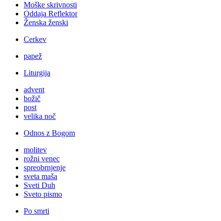
Moške skrivnosti
Oddaja Reflektor
Ženska ženski
Cerkev
papež
Liturgija
advent
božič
post
velika noč
Odnos z Bogom
molitev
rožni venec
spreobrnjenje
sveta maša
Sveti Duh
Sveto pismo
Po smrti