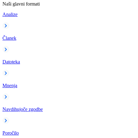
Naši glavni formati
Analize
Članek
Datoteka
Mnenja
Navdihujoče zgodbe
Poročilo