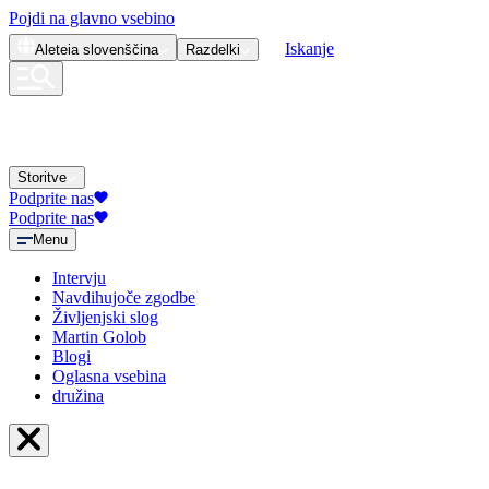
Pojdi na glavno vsebino
Iskanje
Aleteia
slovenščina
Razdelki
Storitve
Podprite nas
Podprite nas
Menu
Intervju
Navdihujoče zgodbe
Življenjski slog
Martin Golob
Blogi
Oglasna vsebina
družina