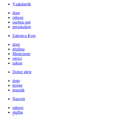
Vsakdanjik
dom
odnosi
osebna rast
preizkušnje
Zakonca Kosi
dom
družina
Misticizem
otroci
zakon
Dobre ideje
dom
knjige
praznik
Nasveti
odnosi
služba