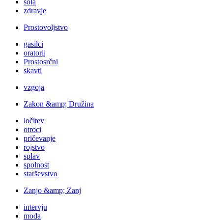
šola
zdravje
Prostovoljstvo
gasilci
oratorij
Prostosrčni
skavti
vzgoja
Zakon &amp; Družina
ločitev
otroci
pričevanje
rojstvo
splav
spolnost
starševstvo
Zanjo &amp; Zanj
intervju
moda