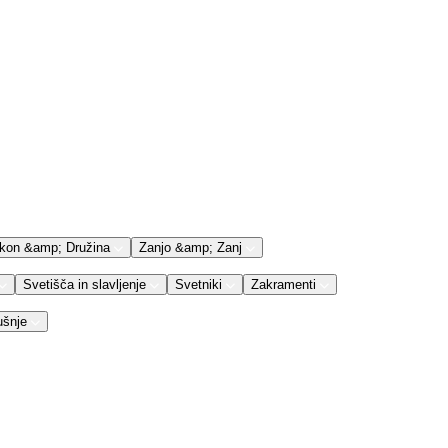
kon &amp; Družina
Zanjo &amp; Zanj
Svetišča in slavljenje
Svetniki
Zakramenti
ušnje