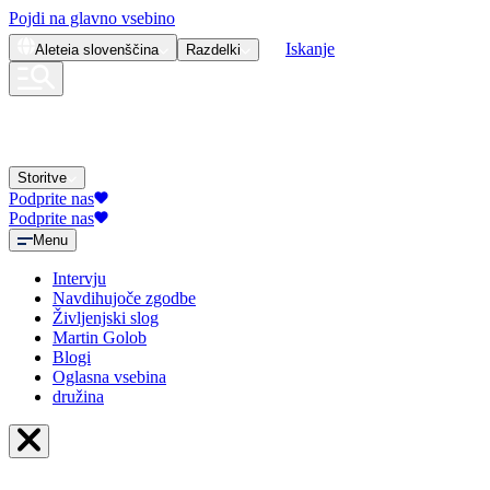
Pojdi na glavno vsebino
Iskanje
Aleteia
slovenščina
Razdelki
Storitve
Podprite nas
Podprite nas
Menu
Intervju
Navdihujoče zgodbe
Življenjski slog
Martin Golob
Blogi
Oglasna vsebina
družina