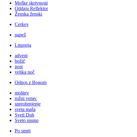
Moške skrivnosti
Oddaja Reflektor
Ženska ženski
Cerkev
papež
Liturgija
advent
božič
post
velika noč
Odnos z Bogom
molitev
rožni venec
spreobrnjenje
sveta maša
Sveti Duh
Sveto pismo
Po smrti