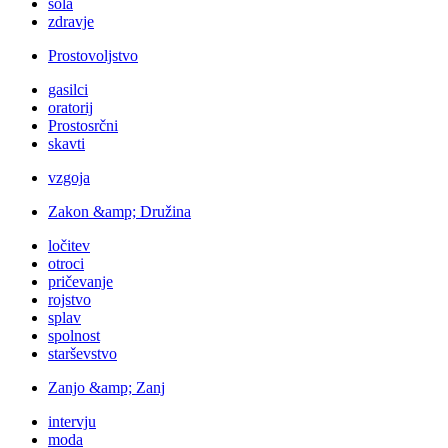
šola
zdravje
Prostovoljstvo
gasilci
oratorij
Prostosrčni
skavti
vzgoja
Zakon &amp; Družina
ločitev
otroci
pričevanje
rojstvo
splav
spolnost
starševstvo
Zanjo &amp; Zanj
intervju
moda