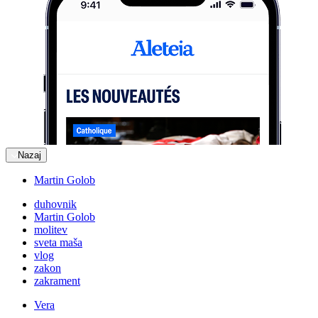
Nazaj
Martin Golob
duhovnik
Martin Golob
molitev
sveta maša
vlog
zakon
zakrament
Vera