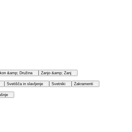
kon &amp; Družina
Zanjo &amp; Zanj
Svetišča in slavljenje
Svetniki
Zakramenti
ušnje