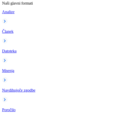
Naši glavni formati
Analize
Članek
Datoteka
Mnenja
Navdihujoče zgodbe
Poročilo