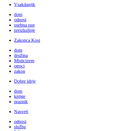
Vsakdanjik
dom
odnosi
osebna rast
preizkušnje
Zakonca Kosi
dom
družina
Misticizem
otroci
zakon
Dobre ideje
dom
knjige
praznik
Nasveti
odnosi
služba