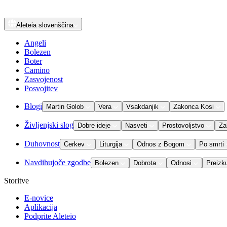
Aleteia
slovenščina
Angeli
Bolezen
Boter
Camino
Zasvojenost
Posvojitev
Blogi
Martin Golob
Vera
Vsakdanjik
Zakonca Kosi
Življenjski slog
Dobre ideje
Nasveti
Prostovoljstvo
Za
Duhovnost
Cerkev
Liturgija
Odnos z Bogom
Po smrti
Navdihujoče zgodbe
Bolezen
Dobrota
Odnosi
Preizk
Storitve
E-novice
Aplikacija
Podprite Aleteio