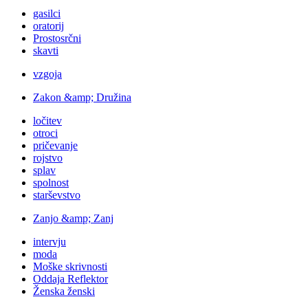
gasilci
oratorij
Prostosrčni
skavti
vzgoja
Zakon &amp; Družina
ločitev
otroci
pričevanje
rojstvo
splav
spolnost
starševstvo
Zanjo &amp; Zanj
intervju
moda
Moške skrivnosti
Oddaja Reflektor
Ženska ženski