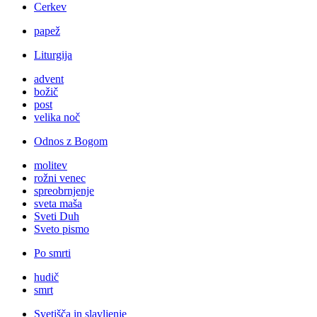
Cerkev
papež
Liturgija
advent
božič
post
velika noč
Odnos z Bogom
molitev
rožni venec
spreobrnjenje
sveta maša
Sveti Duh
Sveto pismo
Po smrti
hudič
smrt
Svetišča in slavljenje