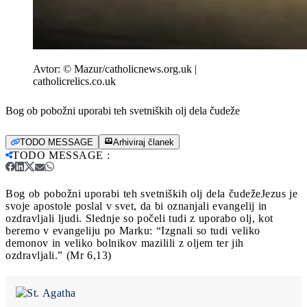
Avtor:
© Mazur/catholicnews.org.uk |
catholicrelics.co.uk
Bog ob pobožni uporabi teh svetniških olj dela čudeže
TODO MESSAGE
Arhiviraj članek
TODO MESSAGE
:
Bog ob pobožni uporabi teh svetniških olj dela čudeže
Jezus je
svoje apostole poslal v svet, da bi oznanjali evangelij in
ozdravljali ljudi. Slednje so počeli tudi z uporabo olj, kot
beremo v evangeliju po Marku: “Izgnali so tudi veliko
demonov in veliko bolnikov mazilili z oljem ter jih
ozdravljali.” (Mr 6,13)