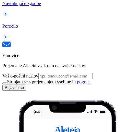
Navdihujoče zgodbe
Poročilo
E-novice
Prejemajte Aleteio vsak dan na svoj e-naslov.
Vaš e-poštni naslov
Strinjam se s prejemanjem vsebine in
pogoji.
Prijavite se