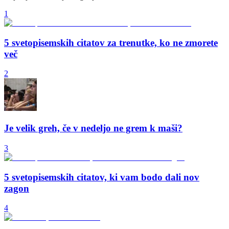
1
5 svetopisemskih citatov za trenutke, ko ne zmorete
več
2
Je velik greh, če v nedeljo ne grem k maši?
3
5 svetopisemskih citatov, ki vam bodo dali nov
zagon
4