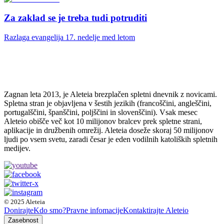
Za zaklad se je treba tudi potruditi
Razlaga evangelija 17. nedelje med letom
Zagnan leta 2013, je Aleteia brezplačen spletni dnevnik z novicami.
Spletna stran je objavljena v šestih jezikih (francoščini, angleščini,
portugalščini, španščini, poljščini in slovenščini). Vsak mesec
Aleteio obišče več kot 10 milijonov bralcev prek spletne strani,
aplikacije in družbenih omrežij. Aleteia doseže skoraj 50 milijonov
ljudi po vsem svetu, zaradi česar je eden vodilnih katoliških spletnih
medijev.
© 2025 Aleteia
Donirajte
Kdo smo?
Pravne infomacije
Kontaktirajte Aleteio
Zasebnost