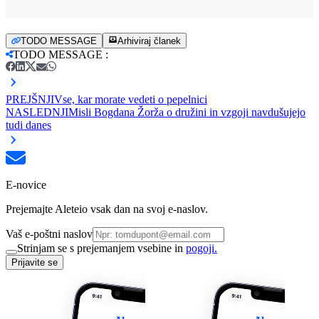
TODO MESSAGE
Arhiviraj članek
TODO MESSAGE
:
PREJŠNJI
Vse, kar morate vedeti o pepelnici
NASLEDNJI
Misli Bogdana Žorža o družini in vzgoji navdušujejo
tudi danes
E-novice
Prejemajte Aleteio vsak dan na svoj e-naslov.
Vaš e-poštni naslov
Strinjam se s prejemanjem vsebine in
pogoji.
Prijavite se