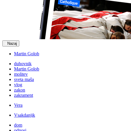
Nazaj
Martin Golob
duhovnik
Martin Golob
molitev
sveta maša
vlog
zakon
zakrament
Vera
Vsakdanjik
dom
odnosi