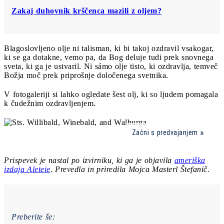
Zakaj duhovnik krščenca mazili z oljem?
Blagoslovljeno olje ni talisman, ki bi takoj ozdravil vsakogar,
ki se ga dotakne, vemo pa, da Bog deluje tudi prek snovnega
sveta, ki ga je ustvaril. Ni sámo olje tisto, ki ozdravlja, temveč
Božja moč prek priprošnje določenega svetnika.
V fotogaleriji si lahko ogledate šest olj, ki so ljudem pomagala
k čudežnim ozdravljenjem.
Začni s predvajanjem
Prispevek je nastal po izvirniku, ki ga je objavila
ameriška
izdaja Aleteie
. Prevedla in priredila Mojca Masterl Štefanič.
Preberite še: