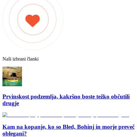
Naši izbrani članki
Prvinskost podzemlja, kakršno boste težko občutili
drugje
Kam na kopanje, ko so Bled, Bohinj in morje preveč
oblegani?