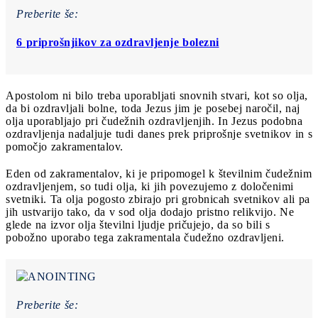
Preberite še:
6 priprošnjikov za ozdravljenje bolezni
Apostolom ni bilo treba uporabljati snovnih stvari, kot so olja,
da bi ozdravljali bolne, toda Jezus jim je posebej naročil, naj
olja uporabljajo pri čudežnih ozdravljenjih. In Jezus podobna
ozdravljenja nadaljuje tudi danes prek priprošnje svetnikov in s
pomočjo zakramentalov.
Eden od zakramentalov, ki je pripomogel k številnim čudežnim
ozdravljenjem, so tudi olja, ki jih povezujemo z določenimi
svetniki. Ta olja pogosto zbirajo pri grobnicah svetnikov ali pa
jih ustvarijo tako, da v sod olja dodajo pristno relikvijo. Ne
glede na izvor olja številni ljudje pričujejo, da so bili s
pobožno uporabo tega zakramentala čudežno ozdravljeni.
Preberite še: