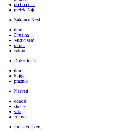
osebna rast
preizkušnje
Zakonca Kosi
dom
Družina
Misticizem
otroci
zakon
Dobre ideje
dom
knjige
praznik
Nasveti
odnosi
služba
šola
zdravje
Prostovoljstvo