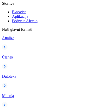
Storitve
E-novice
Aplikacija
Podprite Aleteio
Naši glavni formati
Analize
Članek
Datoteka
Mnenja