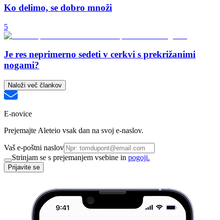
Ko delimo, se dobro množi
5
Je res neprimerno sedeti v cerkvi s prekrižanimi
nogami?
Naloži več člankov
E-novice
Prejemajte Aleteio vsak dan na svoj e-naslov.
Vaš e-poštni naslov
Strinjam se s prejemanjem vsebine in
pogoji.
Prijavite se