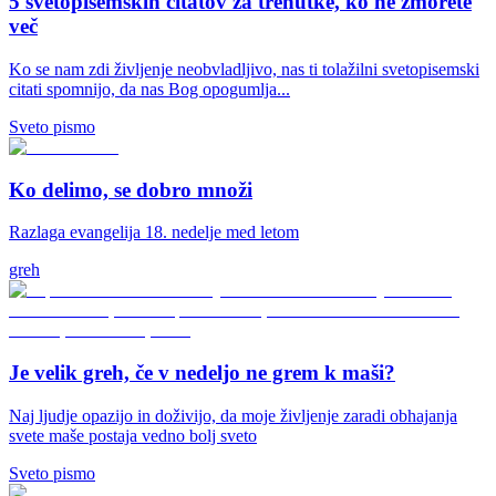
5 svetopisemskih citatov za trenutke, ko ne zmorete
več
Ko se nam zdi življenje neobvladljivo, nas ti tolažilni svetopisemski
citati spomnijo, da nas Bog opogumlja...
Sveto pismo
Ko delimo, se dobro množi
Razlaga evangelija 18. nedelje med letom
greh
Je velik greh, če v nedeljo ne grem k maši?
Naj ljudje opazijo in doživijo, da moje življenje zaradi obhajanja
svete maše postaja vedno bolj sveto
Sveto pismo