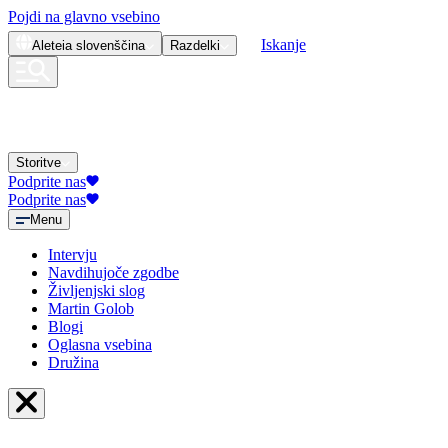
Pojdi na glavno vsebino
Iskanje
Aleteia
slovenščina
Razdelki
Storitve
Podprite nas
Podprite nas
Menu
Intervju
Navdihujoče zgodbe
Življenjski slog
Martin Golob
Blogi
Oglasna vsebina
Družina