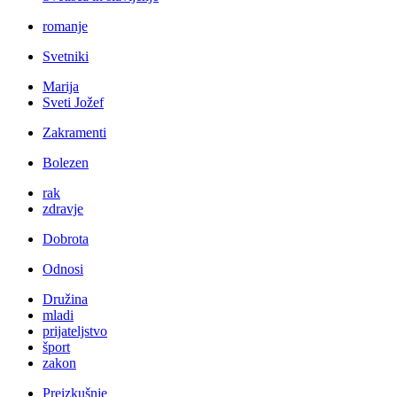
romanje
Svetniki
Marija
Sveti Jožef
Zakramenti
Bolezen
rak
zdravje
Dobrota
Odnosi
Družina
mladi
prijateljstvo
šport
zakon
Preizkušnje