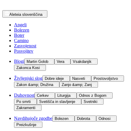
Aleteia
slovenščina
Angeli
Bolezen
Boter
Camino
Zasvojenost
Posvojitev
Blogi
Martin Golob
Vera
Vsakdanjik
Zakonca Kosi
Življenjski slog
Dobre ideje
Nasveti
Prostovoljstvo
Zakon &amp; Družina
Zanjo &amp; Zanj
Duhovnost
Cerkev
Liturgija
Odnos z Bogom
Po smrti
Svetišča in slavljenje
Svetniki
Zakramenti
Navdihujoče zgodbe
Bolezen
Dobrota
Odnosi
Preizkušnje