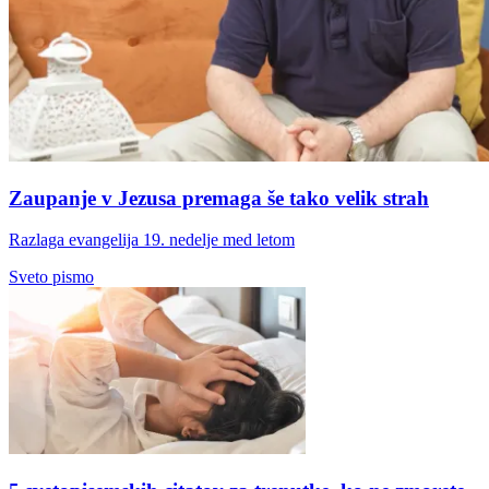
Zaupanje v Jezusa premaga še tako velik strah
Razlaga evangelija 19. nedelje med letom
Sveto pismo