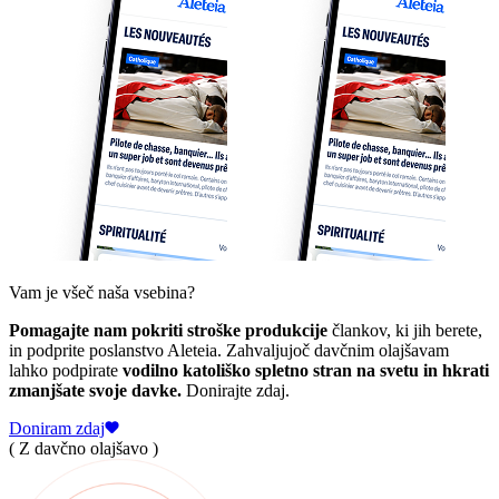
Vam je všeč naša vsebina?
Pomagajte nam pokriti stroške produkcije
člankov, ki jih berete,
in podprite poslanstvo Aleteia. Zahvaljujoč davčnim olajšavam
lahko podpirate
vodilno katoliško spletno stran na svetu in hkrati
zmanjšate svoje davke.
Donirajte zdaj.
Doniram zdaj
( Z davčno olajšavo )